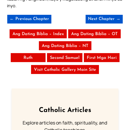
inyo.
← Previous Chapter
Next Chapter →
Ang Dating Biblia – Index
Ang Dating Biblia – OT
Ang Dating Biblia – NT
Ruth
Second Samuel
First Mga Hari
Visit Catholic Gallery Main Site
Catholic Articles
Explore articles on faith, spirituality, and
Catholic teachings.