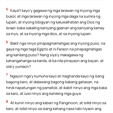
5
Kaya’t kayo’y gagawa ng mga larawan ng inyong mga
bukol, at mga larawan ng inyong mga daga na sumira ng
lupain, at inyong bibigyan ng kaluwalhatian ang Dios ng
Israel: baka sakaling kaniyang gaanan ang kaniyang kamay
sa inyo, at sa inyong mga dios, at sa inyong lupain.
6
Bakit nga ninyo pinapagmamatigas ang inyong puso, na
gaya ng mga taga Egipto at ni Faraon na pinapagmatigas
ang kanilang puso? Nang siya’y makagawa ng
kahangahanga sa kanila, di ba nila pinayaon ang bayan, at
sila’y yumaon?
7
Ngayon nga’y kumuha kayo at maghanda kayo ng isang
bagong karo, at dalawang bagong bakang gatasan, na
hindi napatungan ng pamatok; at ikabit ninyo ang mga baka
sa karo, at iuwi ninyo ang kanilang mga guya.
8
At kunin ninyo ang kaban ng Panginoon, at isilid ninyo sa
karo; at isilid ninyo sa isang kahang nasa tabi niyaon ang