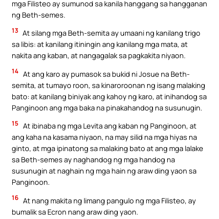
mga Filisteo ay sumunod sa kanila hanggang sa hangganan
ng Beth-semes.
13
At silang mga Beth-semita ay umaani ng kanilang trigo
sa libis: at kanilang itiningin ang kanilang mga mata, at
nakita ang kaban, at nangagalak sa pagkakita niyaon.
14
At ang karo ay pumasok sa bukid ni Josue na Beth-
semita, at tumayo roon, sa kinaroroonan ng isang malaking
bato: at kanilang biniyak ang kahoy ng karo, at inihandog sa
Panginoon ang mga baka na pinakahandog na susunugin.
15
At ibinaba ng mga Levita ang kaban ng Panginoon, at
ang kaha na kasama niyaon, na may silid na mga hiyas na
ginto, at mga ipinatong sa malaking bato at ang mga lalake
sa Beth-semes ay naghandog ng mga handog na
susunugin at naghain ng mga hain ng araw ding yaon sa
Panginoon.
16
At nang makita ng limang pangulo ng mga Filisteo, ay
bumalik sa Ecron nang araw ding yaon.