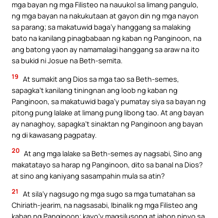
mga bayan ng mga Filisteo na nauukol sa limang pangulo,
ng mga bayan na nakukutaan at gayon din ng mga nayon
sa parang; sa makatuwid baga’y hanggang sa malaking
bato na kanilang pinagbabaan ng kaban ng Panginoon, na
ang batong yaon ay namamalagi hanggang sa araw na ito
sa bukid ni Josue na Beth-semita.
19
At sumakit ang Dios sa mga tao sa Beth-semes,
sapagka’t kanilang tiningnan ang loob ng kaban ng
Panginoon, sa makatuwid baga’y pumatay siya sa bayan ng
pitong pung lalake at limang pung libong tao. At ang bayan
ay nanaghoy, sapagka’t sinaktan ng Panginoon ang bayan
ng di kawasang pagpatay.
20
At ang mga lalake sa Beth-semes ay nagsabi, Sino ang
makatatayo sa harap ng Panginoon, dito sa banal na Dios?
at sino ang kaniyang sasampahin mula sa atin?
21
At sila’y nagsugo ng mga sugo sa mga tumatahan sa
Chiriath-jearim, na nagsasabi, Ibinalik ng mga Filisteo ang
kaban ng Panginoon; kayo’y magsilusong at iahon ninyo sa