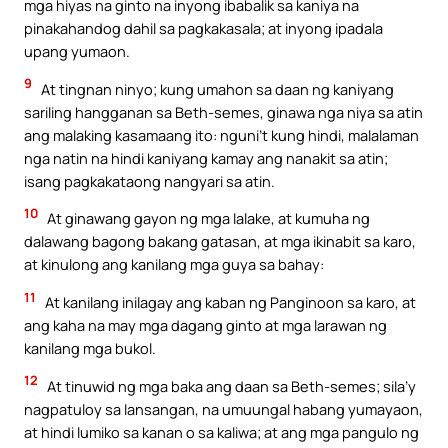
mga hiyas na ginto na inyong ibabalik sa kaniya na
pinakahandog dahil sa pagkakasala; at inyong ipadala
upang yumaon.
9
At tingnan ninyo; kung umahon sa daan ng kaniyang
sariling hangganan sa Beth-semes, ginawa nga niya sa atin
ang malaking kasamaang ito: nguni’t kung hindi, malalaman
nga natin na hindi kaniyang kamay ang nanakit sa atin;
isang pagkakataong nangyari sa atin.
10
At ginawang gayon ng mga lalake, at kumuha ng
dalawang bagong bakang gatasan, at mga ikinabit sa karo,
at kinulong ang kanilang mga guya sa bahay:
11
At kanilang inilagay ang kaban ng Panginoon sa karo, at
ang kaha na may mga dagang ginto at mga larawan ng
kanilang mga bukol.
12
At tinuwid ng mga baka ang daan sa Beth-semes; sila’y
nagpatuloy sa lansangan, na umuungal habang yumayaon,
at hindi lumiko sa kanan o sa kaliwa; at ang mga pangulo ng