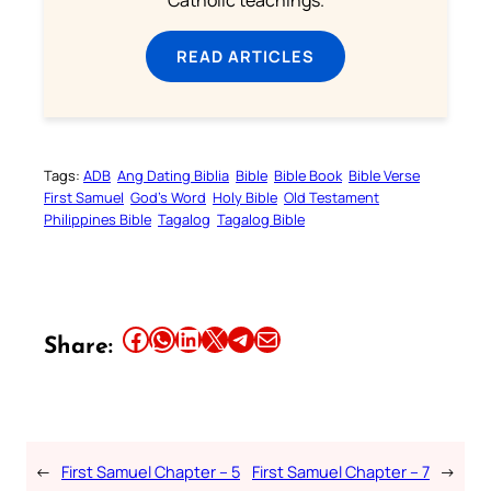
READ ARTICLES
Tags:
ADB
Ang Dating Biblia
Bible
Bible Book
Bible Verse
First Samuel
God’s Word
Holy Bible
Old Testament
Philippines Bible
Tagalog
Tagalog Bible
Share this article on Facebook
Share this article on WhatsApp
Share this article on LinkedIn
Share this article on X
Share this article on Telegram
Email this Article
Share:
←
First Samuel Chapter – 5
First Samuel Chapter – 7
→