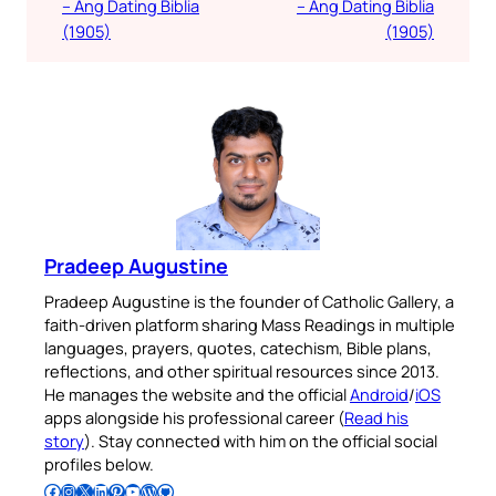
– Ang Dating Biblia
– Ang Dating Biblia
(1905)
(1905)
Pradeep Augustine
Pradeep Augustine is the founder of Catholic Gallery, a
faith-driven platform sharing Mass Readings in multiple
languages, prayers, quotes, catechism, Bible plans,
reflections, and other spiritual resources since 2013.
He manages the website and the official
Android
/
iOS
apps alongside his professional career (
Read his
story
). Stay connected with him on the official social
profiles below.
Follow Pradeep on Facebook
Follow Pradeep on Instagram
Follow Pradeep on X
Follow Pradeep on LinkedIn
Follow Pradeep on Pinterest
Subscribe to Pradeep’s Youtube Channel
Follow Pradeep on WordPress
Follow Pradeep on GitHub