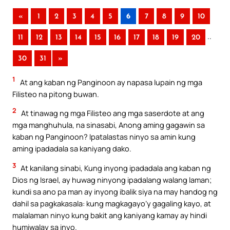
«
1
2
3
4
5
6
7
8
9
10
..
11
12
13
14
15
16
17
18
19
20
30
31
»
1
At ang kaban ng Panginoon ay napasa lupain ng mga
Filisteo na pitong buwan.
2
At tinawag ng mga Filisteo ang mga saserdote at ang
mga manghuhula, na sinasabi, Anong aming gagawin sa
kaban ng Panginoon? Ipatalastas ninyo sa amin kung
aming ipadadala sa kaniyang dako.
3
At kanilang sinabi, Kung inyong ipadadala ang kaban ng
Dios ng Israel, ay huwag ninyong ipadalang walang laman;
kundi sa ano pa man ay inyong ibalik siya na may handog ng
dahil sa pagkakasala: kung magkagayo’y gagaling kayo, at
malalaman ninyo kung bakit ang kaniyang kamay ay hindi
humiwalay sa inyo.