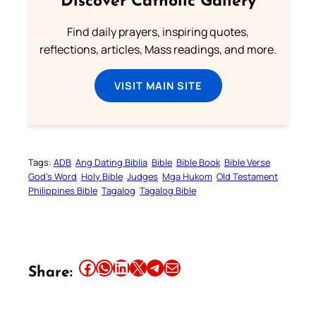
Discover Catholic Gallery
Find daily prayers, inspiring quotes,
reflections, articles, Mass readings, and more.
VISIT MAIN SITE
Tags:
ADB
Ang Dating Biblia
Bible
Bible Book
Bible Verse
God’s Word
Holy Bible
Judges
Mga Hukom
Old Testament
Philippines Bible
Tagalog
Tagalog Bible
Share this article on Facebook
Share this article on WhatsApp
Share this article on LinkedIn
Share this article on X
Share this article on Telegram
Email this Article
Share: