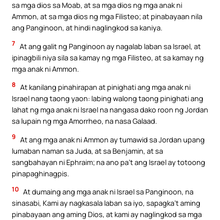
sa mga dios sa Moab, at sa mga dios ng mga anak ni
Ammon, at sa mga dios ng mga Filisteo; at pinabayaan nila
ang Panginoon, at hindi naglingkod sa kaniya.
7
At ang galit ng Panginoon ay nagalab laban sa Israel, at
ipinagbili niya sila sa kamay ng mga Filisteo, at sa kamay ng
mga anak ni Ammon.
8
At kanilang pinahirapan at pinighati ang mga anak ni
Israel nang taong yaon: labing walong taong pinighati ang
lahat ng mga anak ni Israel na nangasa dako roon ng Jordan
sa lupain ng mga Amorrheo, na nasa Galaad.
9
At ang mga anak ni Ammon ay tumawid sa Jordan upang
lumaban naman sa Juda, at sa Benjamin, at sa
sangbahayan ni Ephraim; na ano pa’t ang Israel ay totoong
pinapaghinagpis.
10
At dumaing ang mga anak ni Israel sa Panginoon, na
sinasabi, Kami ay nagkasala laban sa iyo, sapagka’t aming
pinabayaan ang aming Dios, at kami ay naglingkod sa mga