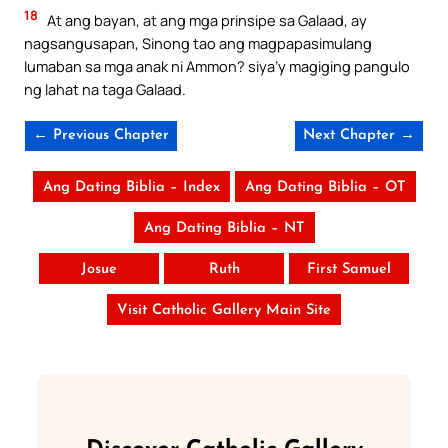
18
At ang bayan, at ang mga prinsipe sa Galaad, ay
nagsangusapan, Sinong tao ang magpapasimulang
lumaban sa mga anak ni Ammon? siya’y magiging pangulo
ng lahat na taga Galaad.
← Previous Chapter
Next Chapter →
Ang Dating Biblia – Index
Ang Dating Biblia – OT
Ang Dating Biblia – NT
Josue
Ruth
First Samuel
Visit Catholic Gallery Main Site