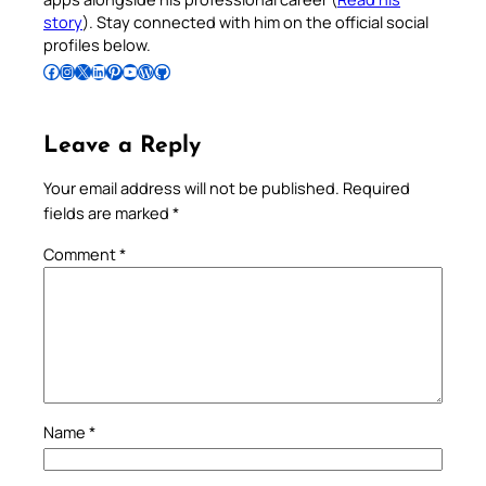
story
). Stay connected with him on the official social
profiles below.
Follow Pradeep on Facebook
Follow Pradeep on Instagram
Follow Pradeep on X
Follow Pradeep on LinkedIn
Follow Pradeep on Pinterest
Subscribe to Pradeep’s Youtube Channel
Follow Pradeep on WordPress
Follow Pradeep on GitHub
Leave a Reply
Your email address will not be published.
Required
fields are marked
*
Comment
*
Name
*