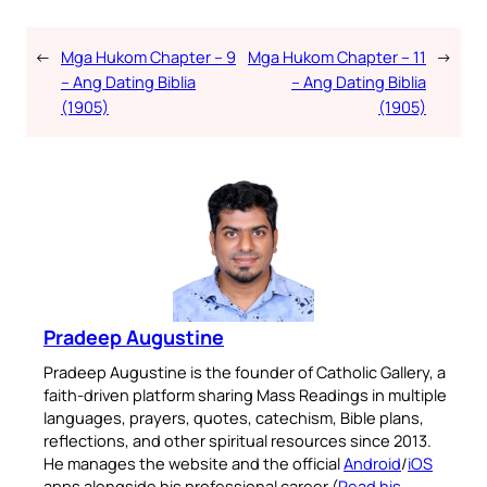
←
Mga Hukom Chapter – 9
Mga Hukom Chapter – 11
→
– Ang Dating Biblia
– Ang Dating Biblia
(1905)
(1905)
Pradeep Augustine
Pradeep Augustine is the founder of Catholic Gallery, a
faith-driven platform sharing Mass Readings in multiple
languages, prayers, quotes, catechism, Bible plans,
reflections, and other spiritual resources since 2013.
He manages the website and the official
Android
/
iOS
apps alongside his professional career (
Read his