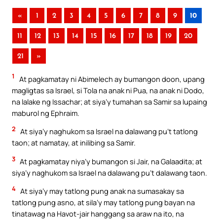
«
1
2
3
4
5
6
7
8
9
10
11
12
13
14
15
16
17
18
19
20
21
»
1
At pagkamatay ni Abimelech ay bumangon doon, upang
magligtas sa Israel, si Tola na anak ni Pua, na anak ni Dodo,
na lalake ng Issachar; at siya’y tumahan sa Samir sa lupaing
maburol ng Ephraim.
2
At siya’y naghukom sa Israel na dalawang pu’t tatlong
taon; at namatay, at inilibing sa Samir.
3
At pagkamatay niya’y bumangon si Jair, na Galaadita; at
siya’y naghukom sa Israel na dalawang pu’t dalawang taon.
4
At siya’y may tatlong pung anak na sumasakay sa
tatlong pung asno, at sila’y may tatlong pung bayan na
tinatawag na Havot-jair hanggang sa araw na ito, na