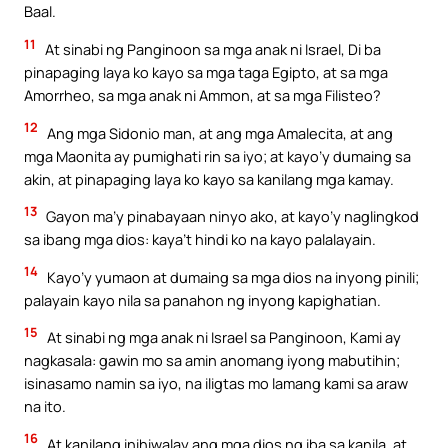
Baal.
11
At sinabi ng Panginoon sa mga anak ni Israel, Di ba
pinapaging laya ko kayo sa mga taga Egipto, at sa mga
Amorrheo, sa mga anak ni Ammon, at sa mga Filisteo?
12
Ang mga Sidonio man, at ang mga Amalecita, at ang
mga Maonita ay pumighati rin sa iyo; at kayo’y dumaing sa
akin, at pinapaging laya ko kayo sa kanilang mga kamay.
13
Gayon ma’y pinabayaan ninyo ako, at kayo’y naglingkod
sa ibang mga dios: kaya’t hindi ko na kayo palalayain.
14
Kayo’y yumaon at dumaing sa mga dios na inyong pinili;
palayain kayo nila sa panahon ng inyong kapighatian.
15
At sinabi ng mga anak ni Israel sa Panginoon, Kami ay
nagkasala: gawin mo sa amin anomang iyong mabutihin;
isinasamo namin sa iyo, na iligtas mo lamang kami sa araw
na ito.
16
At kanilang inihiwalay ang mga dios ng iba sa kanila, at