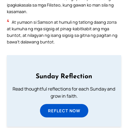
ipagkakasala sa mga Filisteo, kung gawan ko man sila ng
kasamaan.
4
At yumaon si Samson at humuli ng tatlong daang zorra
at kumuha ng mga sigsig at pinag-kabitkabit ang mga
buntot, at nilagyan ng isang sigsig sa gitna ng pagitan ng
bawa’t dalawang buntot.
Sunday Reflection
Read thoughtful reflections for each Sunday and
grow in faith.
REFLECT NOW