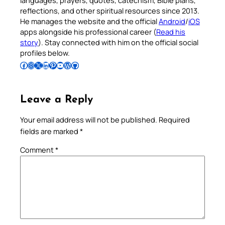
languages, prayers, quotes, catechism, Bible plans,
reflections, and other spiritual resources since 2013.
He manages the website and the official
Android
/
iOS
apps alongside his professional career (
Read his
story
). Stay connected with him on the official social
profiles below.
Follow Pradeep on Facebook
Follow Pradeep on Instagram
Follow Pradeep on X
Follow Pradeep on LinkedIn
Follow Pradeep on Pinterest
Subscribe to Pradeep’s Youtube Channel
Follow Pradeep on WordPress
Follow Pradeep on GitHub
Leave a Reply
Your email address will not be published.
Required
fields are marked
*
Comment
*