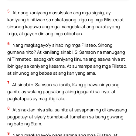
5
At nang kaniyang masulsulan ang mga sigsig, ay
kaniyang binitiwan sa nakatayong trigo ng mga Filisteo at
sinunog kapuwa ang mga mangdala at ang nakatayong
trigo, at gayon din ang mga olibohan.
6
Nang magkagayo’y sinabi ng mga Filisteo, Sinong
gumawa nito? At kanilang sinabi, Si Samson na manugang
ni Timnateo, sapagka’t kaniyang kinuha ang asawa niya at
ibinigay sa kaniyang kasama. At sumampa ang mga Filisteo,
at sinunog ang babae at ang kaniyang ama.
7
At sinabi ni Samson sa kanila, Kung ginawa ninyo ang
ganito ay walang pagsalang aking igaganti sa inyo; at
pagkatapos ay magtitigil ako.
8
At sinaktan niya sila, sa hita at sasapnan ng di kawasang
pagpatay: at siya’y bumaba at tumahan sa isang guwang
ng bato ng Etam.
9
Nang magkagayo’y nagsisampa ang mga Filisteo, at