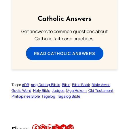
Catholic Answers
Get answers to common questions about
Catholic faith and practices.
READ CATHOLIC ANSWERS
Tags:
ADB
Ang Dating Biblia
Bible
Bible Book
Bible Verse
God’s Word
Holy Bible
Judges
Mga Hukom
Old Testament
Philippines Bible
Tagalog
Tagalog Bible
Share this article on Facebook
Share this article on WhatsApp
Share this article on LinkedIn
Share this article on X
Share this article on Telegram
Email this Article