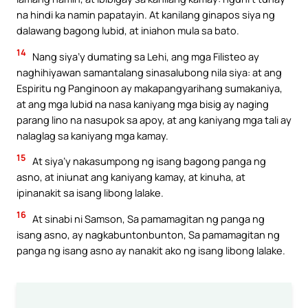
na hindi ka namin papatayin. At kanilang ginapos siya ng
dalawang bagong lubid, at iniahon mula sa bato.
14
Nang siya’y dumating sa Lehi, ang mga Filisteo ay
naghihiyawan samantalang sinasalubong nila siya: at ang
Espiritu ng Panginoon ay makapangyarihang sumakaniya,
at ang mga lubid na nasa kaniyang mga bisig ay naging
parang lino na nasupok sa apoy, at ang kaniyang mga tali ay
nalaglag sa kaniyang mga kamay.
15
At siya’y nakasumpong ng isang bagong panga ng
asno, at iniunat ang kaniyang kamay, at kinuha, at
ipinanakit sa isang libong lalake.
16
At sinabi ni Samson, Sa pamamagitan ng panga ng
isang asno, ay nagkabuntonbunton, Sa pamamagitan ng
panga ng isang asno ay nanakit ako ng isang libong lalake.