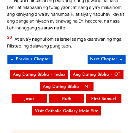
Nguni’t binuksan ng Dios ang isang guwang na nasa
Lehi, at nilabasan ng tubig yaon; at nang siya’y makainom,
ang kaniyang diwa ay nanumbalik, at siya’y nabuhay: kaya’t
ang pangalan niyaon ay tinawag na En-haccore, na nasa
Lehi hanggang sa araw na ito.
20
At siya’y naghukom sa Israel sa mga kaarawan ng mga
Filisteo, ng dalawang pung taon.
← Previous Chapter
Next Chapter →
Ang Dating Biblia – Index
Ang Dating Biblia – OT
Ang Dating Biblia – NT
Josue
Ruth
First Samuel
Visit Catholic Gallery Main Site