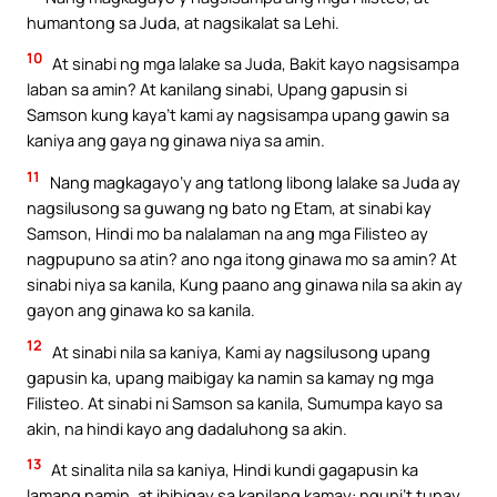
humantong sa Juda, at nagsikalat sa Lehi.
10
At sinabi ng mga lalake sa Juda, Bakit kayo nagsisampa
laban sa amin? At kanilang sinabi, Upang gapusin si
Samson kung kaya’t kami ay nagsisampa upang gawin sa
kaniya ang gaya ng ginawa niya sa amin.
11
Nang magkagayo’y ang tatlong libong lalake sa Juda ay
nagsilusong sa guwang ng bato ng Etam, at sinabi kay
Samson, Hindi mo ba nalalaman na ang mga Filisteo ay
nagpupuno sa atin? ano nga itong ginawa mo sa amin? At
sinabi niya sa kanila, Kung paano ang ginawa nila sa akin ay
gayon ang ginawa ko sa kanila.
12
At sinabi nila sa kaniya, Kami ay nagsilusong upang
gapusin ka, upang maibigay ka namin sa kamay ng mga
Filisteo. At sinabi ni Samson sa kanila, Sumumpa kayo sa
akin, na hindi kayo ang dadaluhong sa akin.
13
At sinalita nila sa kaniya, Hindi kundi gagapusin ka
lamang namin, at ibibigay sa kanilang kamay: nguni’t tunay