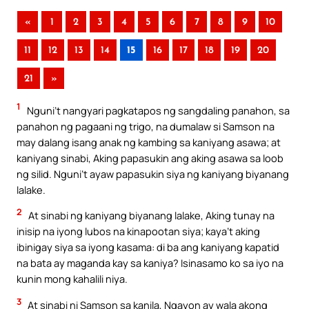
«
1
2
3
4
5
6
7
8
9
10
11
12
13
14
15
16
17
18
19
20
21
»
1
Nguni’t nangyari pagkatapos ng sangdaling panahon, sa
panahon ng pagaani ng trigo, na dumalaw si Samson na
may dalang isang anak ng kambing sa kaniyang asawa; at
kaniyang sinabi, Aking papasukin ang aking asawa sa loob
ng silid. Nguni’t ayaw papasukin siya ng kaniyang biyanang
lalake.
2
At sinabi ng kaniyang biyanang lalake, Aking tunay na
inisip na iyong lubos na kinapootan siya; kaya’t aking
ibinigay siya sa iyong kasama: di ba ang kaniyang kapatid
na bata ay maganda kay sa kaniya? Isinasamo ko sa iyo na
kunin mong kahalili niya.
3
At sinabi ni Samson sa kanila, Ngayon ay wala akong