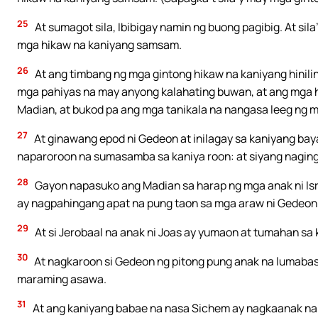
25
At sumagot sila, Ibibigay namin ng buong pagibig. At sila
mga hikaw na kaniyang samsam.
26
At ang timbang ng mga gintong hikaw na kaniyang hiniling
mga pahiyas na may anyong kalahating buwan, at ang mga h
Madian, at bukod pa ang mga tanikala na nangasa leeg ng 
27
At ginawang epod ni Gedeon at inilagay sa kaniyang bay
naparoroon na sumasamba sa kaniya roon: at siyang naging
28
Gayon napasuko ang Madian sa harap ng mga anak ni Israel
ay nagpahingang apat na pung taon sa mga araw ni Gedeon
29
At si Jerobaal na anak ni Joas ay yumaon at tumahan sa 
30
At nagkaroon si Gedeon ng pitong pung anak na lumabas
maraming asawa.
31
At ang kaniyang babae na nasa Sichem ay nagkaanak nama