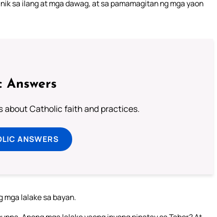
inik sa ilang at mga dawag, at sa pamamagitan ng mga yaon
c Answers
about Catholic faith and practices.
OLIC ANSWERS
g mga lalake sa bayan.
unna. Anong mga lalake yaong inyong pinatay sa Tabor? At