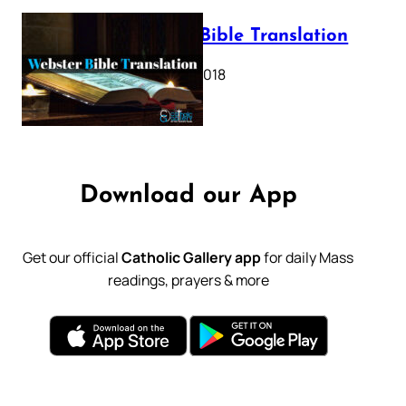
Webster Bible Translation
October 11, 2018
Download our App
Get our official
Catholic Gallery app
for daily Mass
readings, prayers & more