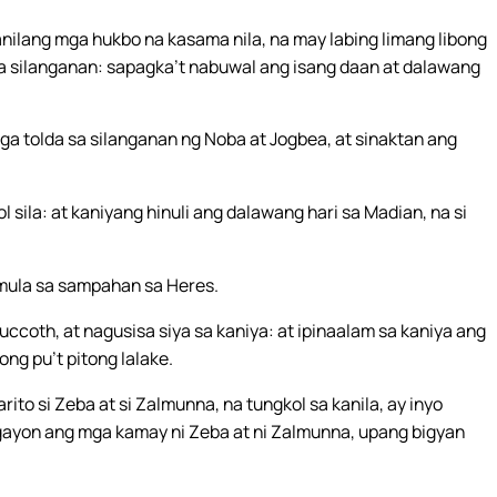
anilang mga hukbo na kasama nila, na may labing limang libong
sa silanganan: sapagka’t nabuwal ang isang daan at dalawang
 tolda sa silanganan ng Noba at Jogbea, at sinaktan ang
 sila: at kaniyang hinuli ang dalawang hari sa Madian, na si
 mula sa sampahan sa Heres.
uccoth, at nagusisa siya sa kaniya: at ipinaalam sa kaniya ang
ng pu’t pitong lalake.
rito si Zeba at si Zalmunna, na tungkol sa kanila, ay inyo
ngayon ang mga kamay ni Zeba at ni Zalmunna, upang bigyan