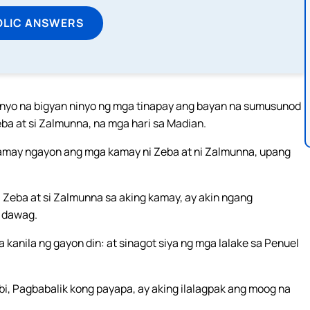
OLIC ANSWERS
a inyo na bigyan ninyo ng mga tinapay ang bayan na sumusunod
Zeba at si Zalmunna, na mga hari sa Madian.
 kamay ngayon ang mga kamay ni Zeba at ni Zalmunna, upang
i Zeba at si Zalmunna sa aking kamay, ay akin ngang
a dawag.
a kanila ng gayon din: at sinagot siya ng mga lalake sa Penuel
abi, Pagbabalik kong payapa, ay aking ilalagpak ang moog na