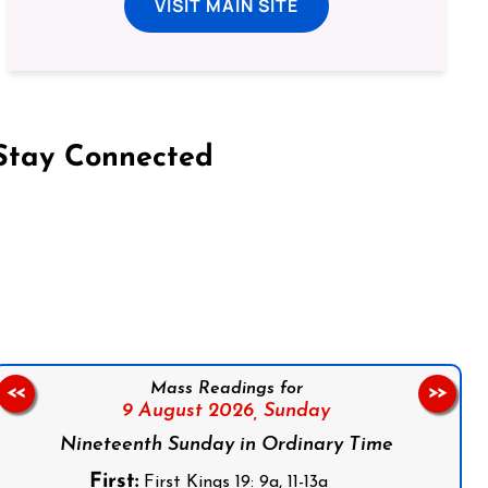
VISIT MAIN SITE
Stay Connected
on Facebook
Follow us on Instagram
Follow us on X
Subscribe to our YouTube Channel
Follow us on WhatsApp
Mass Readings for
<<
>>
9 August 2026,
Sunday
Nineteenth Sunday in Ordinary Time
First:
First Kings 19: 9a, 11-13a