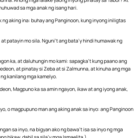
nahuhuwad sa mga anak ng isang hari.
k ng aking ina: buhay ang Panginoon, kung inyong iniligtas
 at patayin mo sila. Nguni’t ang bata’y hindi humawak ng
gon ka, at daluhungin mo kami: sapagka’t kung paano ang
deon, at pinatay si Zeba at si Zalmunna, at kinuha ang mga
 ng kanilang mga kamelyo.
deon, Magpuno ka sa amin ngayon, ikaw at ang iyong anak,
inyo, o magpupuno man ang aking anak sa inyo: ang Panginoon
ingan sa inyo, na bigyan ako ng bawa’t isa sa inyo ng mga
g hikaw, dahil sa sila’y mga Ismaelita.)