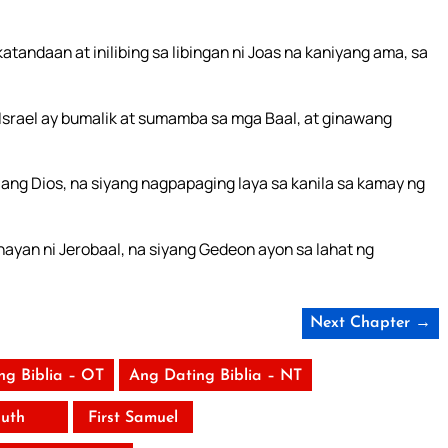
tandaan at inilibing sa libingan ni Joas na kaniyang ama, sa
Israel ay bumalik at sumamba sa mga Baal, at ginawang
ilang Dios, na siyang nagpapaging laya sa kanila sa kamay ng
yan ni Jerobaal, na siyang Gedeon ayon sa lahat ng
Next Chapter →
ng Biblia – OT
Ang Dating Biblia – NT
uth
First Samuel