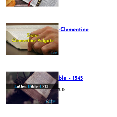
The Sixto-Clementine
Vulgate
July 12, 2025
Luther Bible – 1545
October 17, 2018