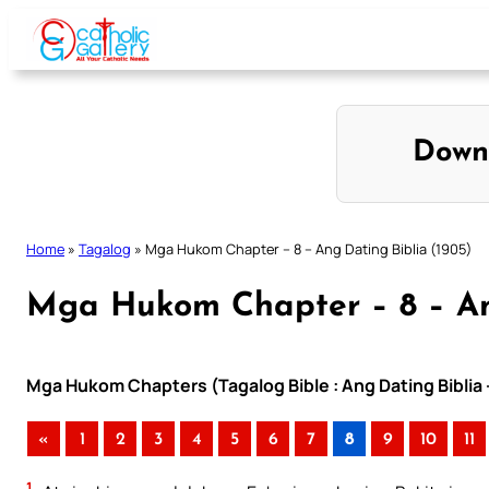
Skip
to
content
Down
Home
»
Tagalog
»
Mga Hukom Chapter – 8 – Ang Dating Biblia (1905)
Mga Hukom Chapter – 8 – Ang
Mga Hukom Chapters (Tagalog Bible : Ang Dating Biblia 
«
1
2
3
4
5
6
7
8
9
10
11
1