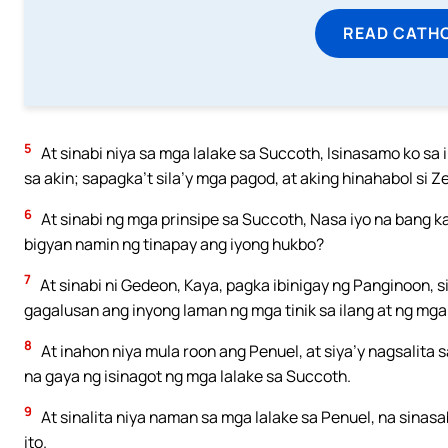
READ CATH
5
At sinabi niya sa mga lalake sa Succoth, Isinasamo ko s
sa akin; sapagka’t sila’y mga pagod, at aking hinahabol si 
6
At sinabi ng mga prinsipe sa Succoth, Nasa iyo na bang
bigyan namin ng tinapay ang iyong hukbo?
7
At sinabi ni Gedeon, Kaya, pagka ibinigay ng Panginoon, s
gagalusan ang inyong laman ng mga tinik sa ilang at ng mg
8
At inahon niya mula roon ang Penuel, at siya’y nagsalita s
na gaya ng isinagot ng mga lalake sa Succoth.
9
At sinalita niya naman sa mga lalake sa Penuel, na sinas
ito.