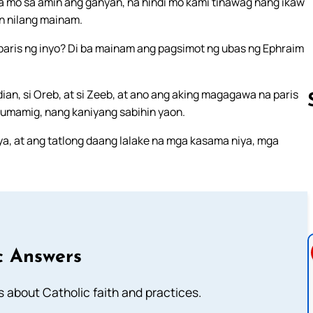
wa mo sa amin ang ganyan, na hindi mo kami tinawag nang ikaw
n nilang mainam.
 paris ng inyo? Di ba mainam ang pagsimot ng ubas ng Ephraim
ian, si Oreb, at si Zeeb, at ano ang aking magagawa na paris
 lumamig, nang kaniyang sabihin yaon.
iya, at ang tatlong daang lalake na mga kasama niya, mga
Follow us 
c Answers
about Catholic faith and practices.