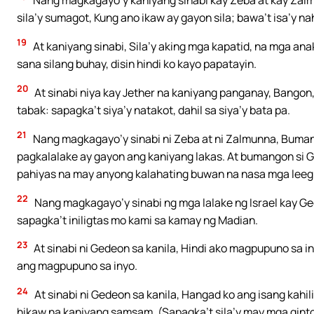
sila’y sumagot, Kung ano ikaw ay gayon sila; bawa’t isa’y 
19
At kaniyang sinabi, Sila’y aking mga kapatid, na mga ana
sana silang buhay, disin hindi ko kayo papatayin.
20
At sinabi niya kay Jether na kaniyang panganay, Bangon,
tabak: sapagka’t siya’y natakot, dahil sa siya’y bata pa.
21
Nang magkagayo’y sinabi ni Zeba at ni Zalmunna, Buman
pagkalalake ay gayon ang kaniyang lakas. At bumangon si Ge
pahiyas na may anyong kalahating buwan na nasa mga leeg
22
Nang magkagayo’y sinabi ng mga lalake ng Israel kay Ge
sapagka’t iniligtas mo kami sa kamay ng Madian.
23
At sinabi ni Gedeon sa kanila, Hindi ako magpupuno sa 
ang magpupuno sa inyo.
24
At sinabi ni Gedeon sa kanila, Hangad ko ang isang kahil
hikaw na kaniyang samsam. (Sapagka’t sila’y may mga ginton