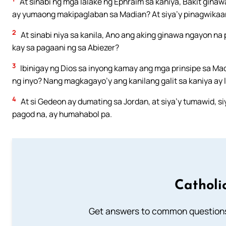
At sinabi ng mga lalake ng Ephraim sa kaniya, Bakit gina
ay yumaong makipaglaban sa Madian? At siya’y pinagwikaa
2
At sinabi niya sa kanila, Ano ang aking ginawa ngayon na
kay sa pagaani ng sa Abiezer?
3
Ibinigay ng Dios sa inyong kamay ang mga prinsipe sa Mad
ng inyo? Nang magkagayo’y ang kanilang galit sa kaniya ay
4
At si Gedeon ay dumating sa Jordan, at siya’y tumawid, s
pagod na, ay humahabol pa.
Catholi
Get answers to common questions 