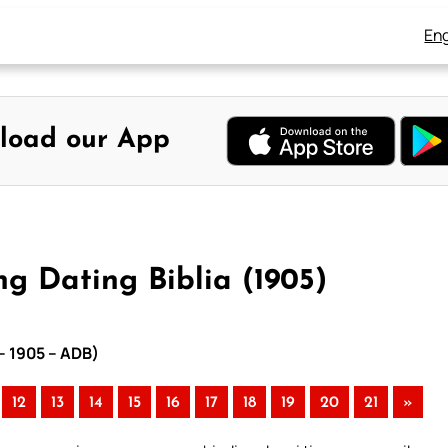
Eng
load our App
 Dating Biblia (1905)
– 1905 – ADB)
12
13
14
15
16
17
18
19
20
21
»