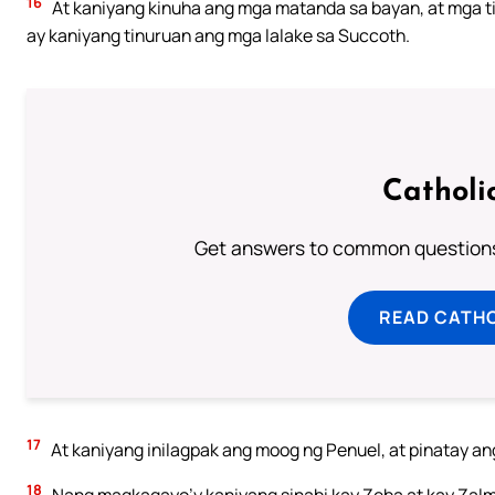
16
At kaniyang kinuha ang mga matanda sa bayan, at mga t
ay kaniyang tinuruan ang mga lalake sa Succoth.
Catholi
Get answers to common questions 
READ CATH
17
At kaniyang inilagpak ang moog ng Penuel, at pinatay an
18
Nang magkagayo’y kaniyang sinabi kay Zeba at kay Zalm