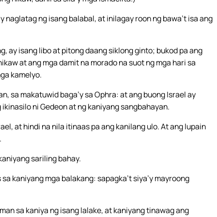
’y naglatag ng isang balabal, at inilagay roon ng bawa’t isa ang
, ay isang libo at pitong daang siklong ginto; bukod pa ang
ikaw at ang mga damit na morado na suot ng mga hari sa
mga kamelyo.
an, sa makatuwid baga’y sa Ophra: at ang buong Israel ay
 ikinasilo ni Gedeon at ng kaniyang sangbahayan.
, at hindi na nila itinaas pa ang kanilang ulo. At ang lupain
.
kaniyang sariling bahay.
 sa kaniyang mga balakang: sapagka’t siya’y mayroong
n sa kaniya ng isang lalake, at kaniyang tinawag ang