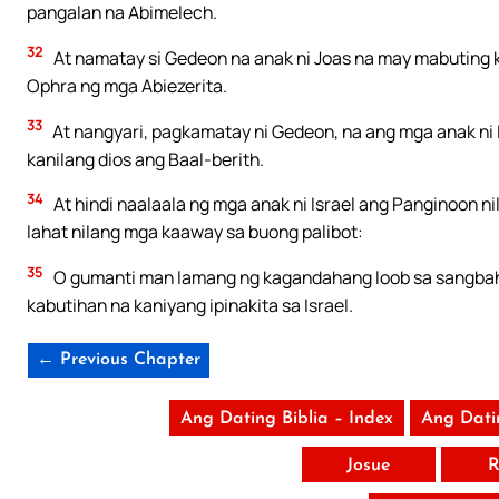
pangalan na Abimelech.
32
At namatay si Gedeon na anak ni Joas na may mabuting ka
Ophra ng mga Abiezerita.
33
At nangyari, pagkamatay ni Gedeon, na ang mga anak ni 
kanilang dios ang Baal-berith.
34
At hindi naalaala ng mga anak ni Israel ang Panginoon n
lahat nilang mga kaaway sa buong palibot:
35
O gumanti man lamang ng kagandahang loob sa sangbaha
kabutihan na kaniyang ipinakita sa Israel.
← Previous Chapter
Ang Dating Biblia – Index
Ang Dati
Josue
R