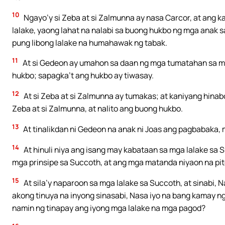
10
Ngayo’y si Zeba at si Zalmunna ay nasa Carcor, at ang k
lalake, yaong lahat na nalabi sa buong hukbo ng mga anak 
pung libong lalake na humahawak ng tabak.
11
At si Gedeon ay umahon sa daan ng mga tumatahan sa mga
hukbo; sapagka’t ang hukbo ay tiwasay.
12
At si Zeba at si Zalmunna ay tumakas; at kaniyang hinabol
Zeba at si Zalmunna, at nalito ang buong hukbo.
13
At tinalikdan ni Gedeon na anak ni Joas ang pagbabaka,
14
At hinuli niya ang isang may kabataan sa mga lalake sa S
mga prinsipe sa Succoth, at ang mga matanda niyaon na pito
15
At sila’y naparoon sa mga lalake sa Succoth, at sinabi, Na
akong tinuya na inyong sinasabi, Nasa iyo na bang kamay 
namin ng tinapay ang iyong mga lalake na mga pagod?