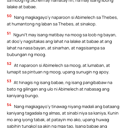
lalake at babae.
50
Nang magkagayo’y naparoon si Abimelech sa Thebes,
at humantong ng laban sa Thebes, at sinakop.
51
Nguni’t may isang matibay na moog sa loob ng bayan,
at doo’y nagsitakas ang lahat na lalake at babae at ang
lahat na nasa bayan, at sinarhan, at nagsisampa sa
bubungan ng moog.
52
At naparoon si Abimelech sa moog, at lumaban, at
lumapit sa pintuan ng moog, upang sunugin ng apoy.
53
At hinagis ng isang babae, ng isang pangibabaw na
bato ng gilingan ang ulo ni Abimelech at nabasag ang
kaniyang bungo.
54
Nang magkagayo’y tinawag niyang madali ang bataang
kaniyang tagadala ng almas, at sinabi niya sa kaniya, Kunin
mo ang iyong tabak, at patayin mo ako, upang huwag
sabihin tungkol sa akin ng mga tao, Isang babae ang