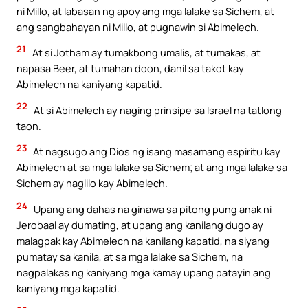
ni Millo, at labasan ng apoy ang mga lalake sa Sichem, at
ang sangbahayan ni Millo, at pugnawin si Abimelech.
21
At si Jotham ay tumakbong umalis, at tumakas, at
napasa Beer, at tumahan doon, dahil sa takot kay
Abimelech na kaniyang kapatid.
22
At si Abimelech ay naging prinsipe sa Israel na tatlong
taon.
23
At nagsugo ang Dios ng isang masamang espiritu kay
Abimelech at sa mga lalake sa Sichem; at ang mga lalake sa
Sichem ay naglilo kay Abimelech.
24
Upang ang dahas na ginawa sa pitong pung anak ni
Jerobaal ay dumating, at upang ang kanilang dugo ay
malagpak kay Abimelech na kanilang kapatid, na siyang
pumatay sa kanila, at sa mga lalake sa Sichem, na
nagpalakas ng kaniyang mga kamay upang patayin ang
kaniyang mga kapatid.