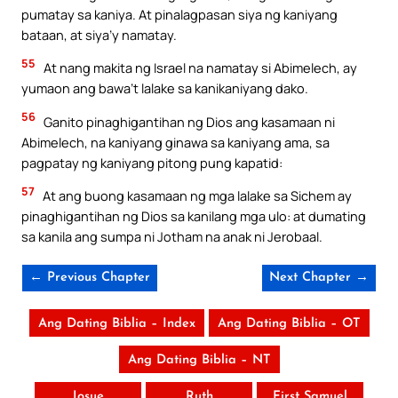
pumatay sa kaniya. At pinalagpasan siya ng kaniyang
bataan, at siya’y namatay.
55
At nang makita ng Israel na namatay si Abimelech, ay
yumaon ang bawa’t lalake sa kanikaniyang dako.
56
Ganito pinaghigantihan ng Dios ang kasamaan ni
Abimelech, na kaniyang ginawa sa kaniyang ama, sa
pagpatay ng kaniyang pitong pung kapatid:
57
At ang buong kasamaan ng mga lalake sa Sichem ay
pinaghigantihan ng Dios sa kanilang mga ulo: at dumating
sa kanila ang sumpa ni Jotham na anak ni Jerobaal.
← Previous Chapter
Next Chapter →
Ang Dating Biblia – Index
Ang Dating Biblia – OT
Ang Dating Biblia – NT
Josue
Ruth
First Samuel