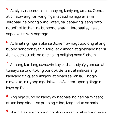
5
At siya’y naparoon sa bahay ng kaniyang ama sa Ophra,
at pinatay ang kaniyang mga kapatid na mga anak ni
Jerobaal, na pitong pung katao, sa ibabaw ng isang bato:
nguni’t si Jotham na bunsong anak ni Jerobaal ay nalabi;
sapagka’t siya’y nagtago.
6
At lahat ng mga lalake sa Sichem ay nagpupulong at ang
buong sangbahayan ni Millo, at yumaon at ginawang hari si
Abimelech sa tabi ng encina ng haliging nasa Sichem.
7
At nang kanilang saysayin kay Jotham, siya’y yumaon at
tumayo sa taluktok ng bundok Gerizim, at inilakas ang
kaniyang tinig, at sumigaw, at sinabi sa kanila, Dinggin
ninyo ako, ninyong mga lalake sa Sichem, upang dinggin
kayo ng Dios.
8
Ang mga puno ng kahoy ay naghalal ng hari na minsan;
at kanilang sinabi sa puno ng olibo, Maghari ka sa amin.
9
Nguni’t sinabi ng puno ng olibo sa kanila, Akin bang iiwan