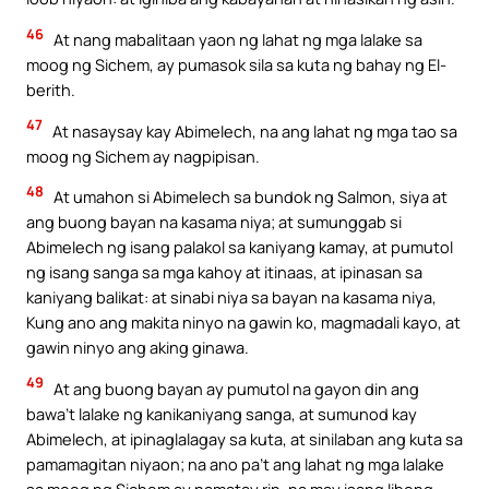
46
At nang mabalitaan yaon ng lahat ng mga lalake sa
moog ng Sichem, ay pumasok sila sa kuta ng bahay ng El-
berith.
47
At nasaysay kay Abimelech, na ang lahat ng mga tao sa
moog ng Sichem ay nagpipisan.
48
At umahon si Abimelech sa bundok ng Salmon, siya at
ang buong bayan na kasama niya; at sumunggab si
Abimelech ng isang palakol sa kaniyang kamay, at pumutol
ng isang sanga sa mga kahoy at itinaas, at ipinasan sa
kaniyang balikat: at sinabi niya sa bayan na kasama niya,
Kung ano ang makita ninyo na gawin ko, magmadali kayo, at
gawin ninyo ang aking ginawa.
49
At ang buong bayan ay pumutol na gayon din ang
bawa’t lalake ng kanikaniyang sanga, at sumunod kay
Abimelech, at ipinaglalagay sa kuta, at sinilaban ang kuta sa
pamamagitan niyaon; na ano pa’t ang lahat ng mga lalake
sa moog ng Sichem ay namatay rin, na may isang libong