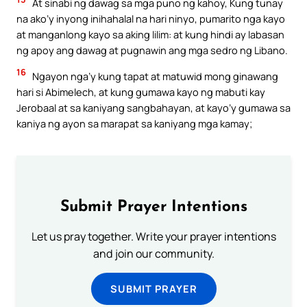
At sinabi ng dawag sa mga puno ng kahoy, Kung tunay
na ako’y inyong inihahalal na hari ninyo, pumarito nga kayo
at manganlong kayo sa aking lilim: at kung hindi ay labasan
ng apoy ang dawag at pugnawin ang mga sedro ng Libano.
16
Ngayon nga’y kung tapat at matuwid mong ginawang
hari si Abimelech, at kung gumawa kayo ng mabuti kay
Jerobaal at sa kaniyang sangbahayan, at kayo’y gumawa sa
kaniya ng ayon sa marapat sa kaniyang mga kamay;
Submit Prayer Intentions
Let us pray together. Write your prayer intentions
and join our community.
SUBMIT PRAYER