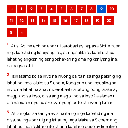
«
1
2
3
4
5
6
7
8
9
10
11
12
13
14
15
16
17
18
19
20
21
»
1
At si Abimelech na anak ni Jerobaal ay napasa Sichem, sa
mga kapatid ng kaniyang ina, at nagsalita sa kanila, at sa
lahat ng angkan ng sangbahayan ng ama ng kaniyang ina,
na nagsasabi,
2
Isinasamo ko sa inyo na inyong salitain sa mga pakinig ng
lahat ng mga lalake sa Sichem, Kung ano ang magaling sa
inyo, na lahat na anak ni Jerobaal na pitong pung lalake ay
magpuno sa inyo, o isa ang magpuno sa inyo? alalahanin
din naman ninyo na ako ay inyong buto at inyong laman.
3
At tungkol sa kaniya ay sinalita ng mga kapatid ng ina
niya, sa mga pakinig ng lahat ng mga lalake sa Sichem ang
lahat ng mga salitang ito at ang kanilang puso ay kumiling