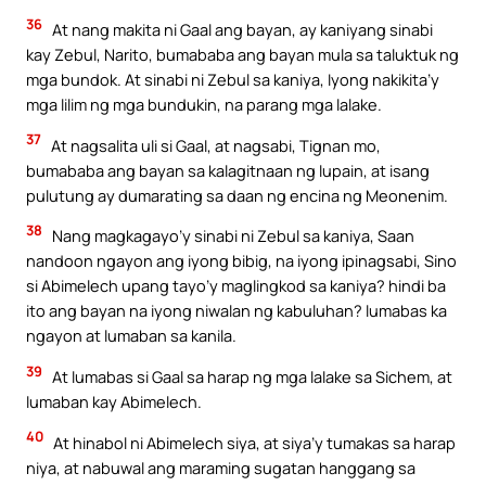
36
At nang makita ni Gaal ang bayan, ay kaniyang sinabi
kay Zebul, Narito, bumababa ang bayan mula sa taluktuk ng
mga bundok. At sinabi ni Zebul sa kaniya, Iyong nakikita’y
mga lilim ng mga bundukin, na parang mga lalake.
37
At nagsalita uli si Gaal, at nagsabi, Tignan mo,
bumababa ang bayan sa kalagitnaan ng lupain, at isang
pulutung ay dumarating sa daan ng encina ng Meonenim.
38
Nang magkagayo’y sinabi ni Zebul sa kaniya, Saan
nandoon ngayon ang iyong bibig, na iyong ipinagsabi, Sino
si Abimelech upang tayo’y maglingkod sa kaniya? hindi ba
ito ang bayan na iyong niwalan ng kabuluhan? lumabas ka
ngayon at lumaban sa kanila.
39
At lumabas si Gaal sa harap ng mga lalake sa Sichem, at
lumaban kay Abimelech.
40
At hinabol ni Abimelech siya, at siya’y tumakas sa harap
niya, at nabuwal ang maraming sugatan hanggang sa