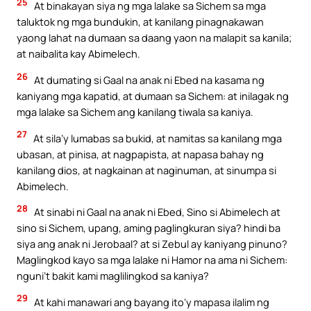
25
At binakayan siya ng mga lalake sa Sichem sa mga
taluktok ng mga bundukin, at kanilang pinagnakawan
yaong lahat na dumaan sa daang yaon na malapit sa kanila;
at naibalita kay Abimelech.
26
At dumating si Gaal na anak ni Ebed na kasama ng
kaniyang mga kapatid, at dumaan sa Sichem: at inilagak ng
mga lalake sa Sichem ang kanilang tiwala sa kaniya.
27
At sila’y lumabas sa bukid, at namitas sa kanilang mga
ubasan, at pinisa, at nagpapista, at napasa bahay ng
kanilang dios, at nagkainan at naginuman, at sinumpa si
Abimelech.
28
At sinabi ni Gaal na anak ni Ebed, Sino si Abimelech at
sino si Sichem, upang, aming paglingkuran siya? hindi ba
siya ang anak ni Jerobaal? at si Zebul ay kaniyang pinuno?
Maglingkod kayo sa mga lalake ni Hamor na ama ni Sichem:
nguni’t bakit kami maglilingkod sa kaniya?
29
At kahi manawari ang bayang ito’y mapasa ilalim ng