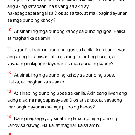
ang aking katabaan, na siyang sa akin ay
nakapagpaparangal sa Dios at sa tao, at makipagindayunan
sa mga puno ng kahoy?
10
At sinabi ng mga punong kahoy sa puno ng igos, Halika,
at maghari ka sa amin.
11
Nguni’t sinabi ng puno ng igos sa kanila, Akin bang iiwan
ang aking katamisan, at ang aking mabuting bunga, at
yayaong makipagindayunan sa mga puno ng kahoy?
12
At sinabi ng mga puno ng kahoy sa puno ng ubas,
Halika, at maghari ka sa amin.
13
At sinabi ng puno ng ubas sa kanila, Akin bang iiwan ang
aking alak, na nagpapasaya sa Dios at sa tao, at yayaong
makipagindayunan sa mga puno ng kahoy?
14
Nang magkagayo’y sinabi ng lahat ng mga puno ng
kahoy sa dawag, Halika, at maghari ka sa amin.
15