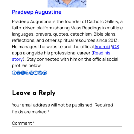
Pradeep Augustine
Pradeep Augustine is the founder of Catholic Gallery, a
faith-driven platform sharing Mass Readings in multiple
languages, prayers, quotes, catechism, Bible plans,
reflections, and other spiritual resources since 2013.
He manages the website and the official
Android
/
iOS
apps alongside his professional career (
Read his
story
). Stay connected with him on the official social
profiles below.
Follow Pradeep on Facebook
Follow Pradeep on Instagram
Follow Pradeep on X
Follow Pradeep on LinkedIn
Follow Pradeep on Pinterest
Subscribe to Pradeep’s Youtube Channel
Follow Pradeep on WordPress
Follow Pradeep on GitHub
Leave a Reply
Your email address will not be published.
Required
fields are marked
*
Comment
*