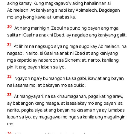
aking kamay. Kung magkagayo’y aking hahalinhan si
Abimelech. At kaniyang sinabi kay Abimelech, Dagdagan
mo ang iyong kawal at lumabas ka.
30
At nang marinig ni Zebul na puno ng bayan ang mga
salita ni Gaal na anak ni Ebed, ay nagalab ang kaniyang galit.
31
At lihim na nagsugo siya ng mga sugo kay Abimelech, na
nagsabi, Narito, si Gaal na anak ni Ebed at ang kaniyang
mga kapatid ay naparoon sa Sichem; at, narito, kanilang
pinilit ang bayan laban sa iyo.
32
Ngayon nga’y bumangon ka sa gabi, ikaw at ang bayan
na kasama mo, at bakayan mo sa bukid:
33
At mangyayari, na sa kinaumagahan, pagsikat ng araw,
ay babangon kang maaga, at isasalakay mo ang bayan: at,
narito, pagka siya at ang bayan na kasama niya ay lumabas
laban sa iyo, ay magagawa mo nga sa kanila ang magalingin
mo.
34