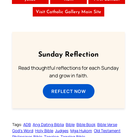
Visit Catholic Gallery Main Site
Sunday Reflection
Read thoughtful reflections for each Sunday
and grow in faith.
REFLECT NOW
Tags:
ADB
Ang Dating Biblia
Bible
Bible Book
Bible Verse
God’s Word
Holy Bible
Judges
Mga Hukom
Old Testament
Philippines Bible
Tagalog
Tagalog Bible