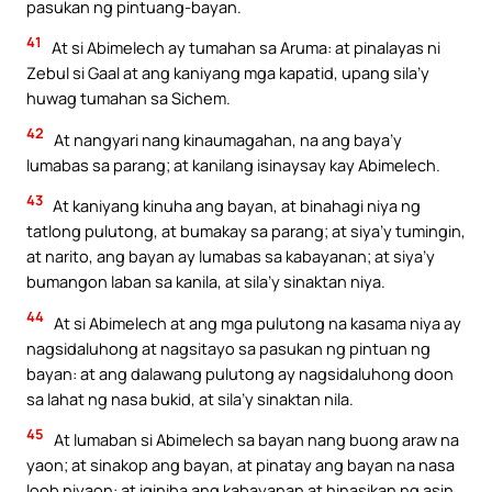
pasukan ng pintuang-bayan.
41
At si Abimelech ay tumahan sa Aruma: at pinalayas ni
Zebul si Gaal at ang kaniyang mga kapatid, upang sila’y
huwag tumahan sa Sichem.
42
At nangyari nang kinaumagahan, na ang baya’y
lumabas sa parang; at kanilang isinaysay kay Abimelech.
43
At kaniyang kinuha ang bayan, at binahagi niya ng
tatlong pulutong, at bumakay sa parang; at siya’y tumingin,
at narito, ang bayan ay lumabas sa kabayanan; at siya’y
bumangon laban sa kanila, at sila’y sinaktan niya.
44
At si Abimelech at ang mga pulutong na kasama niya ay
nagsidaluhong at nagsitayo sa pasukan ng pintuan ng
bayan: at ang dalawang pulutong ay nagsidaluhong doon
sa lahat ng nasa bukid, at sila’y sinaktan nila.
45
At lumaban si Abimelech sa bayan nang buong araw na
yaon; at sinakop ang bayan, at pinatay ang bayan na nasa
loob niyaon: at iginiba ang kabayanan at hinasikan ng asin.