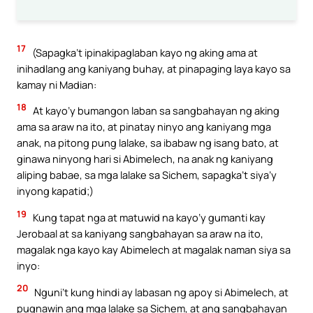
17
(Sapagka’t ipinakipaglaban kayo ng aking ama at
inihadlang ang kaniyang buhay, at pinapaging laya kayo sa
kamay ni Madian:
18
At kayo’y bumangon laban sa sangbahayan ng aking
ama sa araw na ito, at pinatay ninyo ang kaniyang mga
anak, na pitong pung lalake, sa ibabaw ng isang bato, at
ginawa ninyong hari si Abimelech, na anak ng kaniyang
aliping babae, sa mga lalake sa Sichem, sapagka’t siya’y
inyong kapatid;)
19
Kung tapat nga at matuwid na kayo’y gumanti kay
Jerobaal at sa kaniyang sangbahayan sa araw na ito,
magalak nga kayo kay Abimelech at magalak naman siya sa
inyo:
20
Nguni’t kung hindi ay labasan ng apoy si Abimelech, at
pugnawin ang mga lalake sa Sichem, at ang sangbahayan