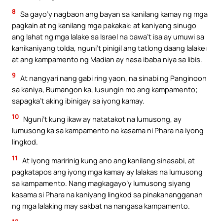
8
Sa gayo’y nagbaon ang bayan sa kanilang kamay ng mga
pagkain at ng kanilang mga pakakak: at kaniyang sinugo
ang lahat ng mga lalake sa Israel na bawa’t isa ay umuwi sa
kanikaniyang tolda, nguni’t pinigil ang tatlong daang lalake:
at ang kampamento ng Madian ay nasa ibaba niya sa libis.
9
At nangyari nang gabi ring yaon, na sinabi ng Panginoon
sa kaniya, Bumangon ka, lusungin mo ang kampamento;
sapagka’t aking ibinigay sa iyong kamay.
10
Nguni’t kung ikaw ay natatakot na lumusong, ay
lumusong ka sa kampamento na kasama ni Phara na iyong
lingkod.
11
At iyong maririnig kung ano ang kanilang sinasabi, at
pagkatapos ang iyong mga kamay ay lalakas na lumusong
sa kampamento. Nang magkagayo’y lumusong siyang
kasama si Phara na kaniyang lingkod sa pinakahangganan
ng mga lalaking may sakbat na nangasa kampamento.