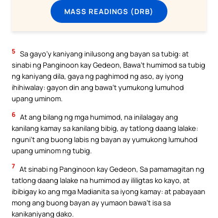
MASS READINGS (DRB)
5
Sa gayo’y kaniyang inilusong ang bayan sa tubig: at
sinabi ng Panginoon kay Gedeon, Bawa’t humimod sa tubig
ng kaniyang dila, gaya ng paghimod ng aso, ay iyong
ihihiwalay: gayon din ang bawa’t yumukong lumuhod
upang uminom.
6
At ang bilang ng mga humimod, na inilalagay ang
kanilang kamay sa kanilang bibig, ay tatlong daang lalake:
nguni’t ang buong labis ng bayan ay yumukong lumuhod
upang uminom ng tubig.
7
At sinabi ng Panginoon kay Gedeon, Sa pamamagitan ng
tatlong daang lalake na humimod ay ililigtas ko kayo, at
ibibigay ko ang mga Madianita sa iyong kamay: at pabayaan
mong ang buong bayan ay yumaon bawa’t isa sa
kanikaniyang dako.