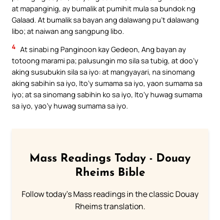
at mapanginig, ay bumalik at pumihit mula sa bundok ng
Galaad. At bumalik sa bayan ang dalawang pu’t dalawang
libo; at naiwan ang sangpung libo.
4
At sinabi ng Panginoon kay Gedeon, Ang bayan ay
totoong marami pa; palusungin mo sila sa tubig, at doo’y
aking susubukin sila sa iyo: at mangyayari, na sinomang
aking sabihin sa iyo, Ito’y sumama sa iyo, yaon sumama sa
iyo; at sa sinomang sabihin ko sa iyo, Ito’y huwag sumama
sa iyo, yao’y huwag sumama sa iyo.
Mass Readings Today - Douay
Rheims Bible
Follow today's Mass readings in the classic Douay
Rheims translation.