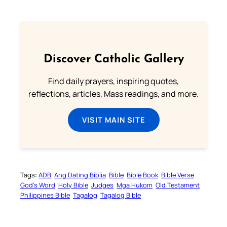
Discover Catholic Gallery
Find daily prayers, inspiring quotes,
reflections, articles, Mass readings, and more.
VISIT MAIN SITE
Tags:
ADB
Ang Dating Biblia
Bible
Bible Book
Bible Verse
God’s Word
Holy Bible
Judges
Mga Hukom
Old Testament
Philippines Bible
Tagalog
Tagalog Bible