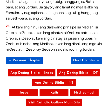
Madian, at agapan ninyo ang tubig, hanggang sa Beth-
bara, at ang Jordan. Sa gayo’y ang lahat ng mga lalake ng
Ephraim ay nagkapisan, at inagapan ang tubig hanggang
sa Beth-bara, at ang Jordan.
25
At kanilang hinuli ang dalawang prinsipe sa Madian, si
Oreb at si Zeeb: at kanilang pinatay si Oreb sa batuhan ni
Oreb at si Zeeb ay kanilang pinatay sa pisaan ng ubas ni
Zeeb, at hinabol ang Madian: at kanilang dinala ang mga ulo
ni Oreb at ni Zeeb kay Gedeon sa dako roon ng Jordan.
← Previous Chapter
Next Chapter →
Ang Dating Biblia – Index
Ang Dating Biblia – OT
Ang Dating Biblia – NT
Josue
Ruth
First Samuel
Visit Catholic Gallery Main Site