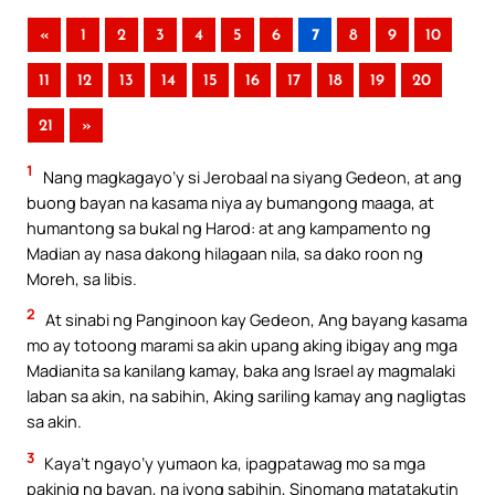
«
1
2
3
4
5
6
7
8
9
10
11
12
13
14
15
16
17
18
19
20
21
»
1
Nang magkagayo’y si Jerobaal na siyang Gedeon, at ang
buong bayan na kasama niya ay bumangong maaga, at
humantong sa bukal ng Harod: at ang kampamento ng
Madian ay nasa dakong hilagaan nila, sa dako roon ng
Moreh, sa libis.
2
At sinabi ng Panginoon kay Gedeon, Ang bayang kasama
mo ay totoong marami sa akin upang aking ibigay ang mga
Madianita sa kanilang kamay, baka ang Israel ay magmalaki
laban sa akin, na sabihin, Aking sariling kamay ang nagligtas
sa akin.
3
Kaya’t ngayo’y yumaon ka, ipagpatawag mo sa mga
pakinig ng bayan, na iyong sabihin, Sinomang matatakutin