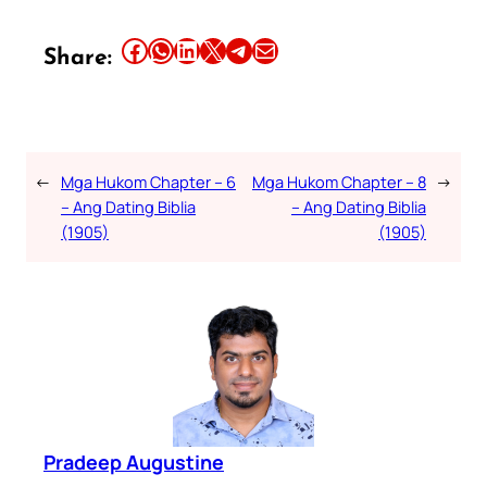
Share this article on Facebook
Share this article on WhatsApp
Share this article on LinkedIn
Share this article on X
Share this article on Telegram
Email this Article
Share:
←
Mga Hukom Chapter – 6
Mga Hukom Chapter – 8
→
– Ang Dating Biblia
– Ang Dating Biblia
(1905)
(1905)
Pradeep Augustine