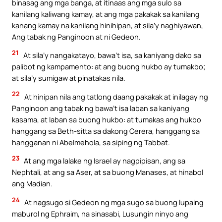
binasag ang mga banga, at itinaas ang mga sulo sa
kanilang kaliwang kamay, at ang mga pakakak sa kanilang
kanang kamay na kanilang hinihipan, at sila’y naghiyawan,
Ang tabak ng Panginoon at ni Gedeon.
21
At sila’y nangakatayo, bawa’t isa, sa kaniyang dako sa
palibot ng kampamento: at ang buong hukbo ay tumakbo;
at sila’y sumigaw at pinatakas nila.
22
At hinipan nila ang tatlong daang pakakak at inilagay ng
Panginoon ang tabak ng bawa’t isa laban sa kaniyang
kasama, at laban sa buong hukbo: at tumakas ang hukbo
hanggang sa Beth-sitta sa dakong Cerera, hanggang sa
hangganan ni Abelmehola, sa siping ng Tabbat.
23
At ang mga lalake ng Israel ay nagpipisan, ang sa
Nephtali, at ang sa Aser, at sa buong Manases, at hinabol
ang Madian.
24
At nagsugo si Gedeon ng mga sugo sa buong lupaing
maburol ng Ephraim, na sinasabi, Lusungin ninyo ang