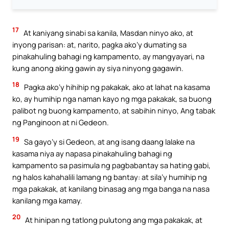
17
At kaniyang sinabi sa kanila, Masdan ninyo ako, at
inyong parisan: at, narito, pagka ako’y dumating sa
pinakahuling bahagi ng kampamento, ay mangyayari, na
kung anong aking gawin ay siya ninyong gagawin.
18
Pagka ako’y hihihip ng pakakak, ako at lahat na kasama
ko, ay humihip nga naman kayo ng mga pakakak, sa buong
palibot ng buong kampamento, at sabihin ninyo, Ang tabak
ng Panginoon at ni Gedeon.
19
Sa gayo’y si Gedeon, at ang isang daang lalake na
kasama niya ay napasa pinakahuling bahagi ng
kampamento sa pasimula ng pagbabantay sa hating gabi,
ng halos kahahalili lamang ng bantay: at sila’y humihip ng
mga pakakak, at kanilang binasag ang mga banga na nasa
kanilang mga kamay.
20
At hinipan ng tatlong pulutong ang mga pakakak, at