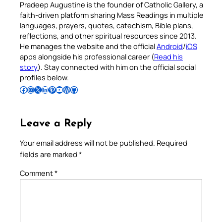
Pradeep Augustine is the founder of Catholic Gallery, a
faith-driven platform sharing Mass Readings in multiple
languages, prayers, quotes, catechism, Bible plans,
reflections, and other spiritual resources since 2013.
He manages the website and the official
Android
/
iOS
apps alongside his professional career (
Read his
story
). Stay connected with him on the official social
profiles below.
Follow Pradeep on Facebook
Follow Pradeep on Instagram
Follow Pradeep on X
Follow Pradeep on LinkedIn
Follow Pradeep on Pinterest
Subscribe to Pradeep’s Youtube Channel
Follow Pradeep on WordPress
Follow Pradeep on GitHub
Leave a Reply
Your email address will not be published.
Required
fields are marked
*
Comment
*