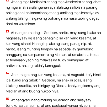
12
At ang mga Madianita at ang mga Amalecita at ang lahat
ng mga anak sa silanganan ay nalalatag sa libis na parang
balang dahil sa karamihan; at ang kanilang mga kamelyo ay
walang bilang, na gaya ng buhangin na nasa tabi ng dagat
dahil sa karamihan.
13
At nang dumating si Gedeon, narito, may isang lalake na
nagsasaysay ng isang panaginip sa kaniyang kasama, at
kaniyang sinabi, Nanaginip ako ng isang panaginip; at,
narito, isang munting tinapay na sebada, ay gumulong
hanggang sa kampamento ng Madian, at umabot sa tolda,
at tinamaan yaon ng malakas na tuloy bumagsak, at
natiwarik, na ang tolda’y lumagpak.
14
At sumagot ang kaniyang kasama, at nagsabi, Ito’y hindi
iba, kundi ang tabak ni Gedeon, na anak ni Joas, isang
lalaking Israelita, na ibinigay ng Dios sa kaniyang kamay ang
Madian at ang buong hukbo niya.
15
At nangyari, nang marinig ni Gedeon ang salaysay
tungkol sa panaginip, at ang pagkapaliwanag niyaon, na