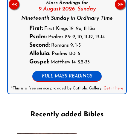
Mass Readings for
<<
>>
9 August 2026,
Sunday
Nineteenth Sunday in Ordinary Time
First:
First Kings 19: 9a, 11-13a
Psalm:
Psalms 85: 9, 10, 11-12, 13-14
Second:
Romans 9: 1-5
Alleluia:
Psalms 130: 5
Gospel:
Matthew 14: 22-33
FULL MASS READINGS
*This is a free service provided by Catholic Gallery.
Get it here
Recently added Bibles