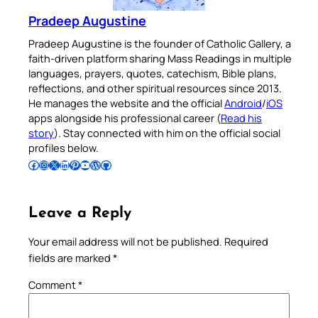
Pradeep Augustine
Pradeep Augustine is the founder of Catholic Gallery, a
faith-driven platform sharing Mass Readings in multiple
languages, prayers, quotes, catechism, Bible plans,
reflections, and other spiritual resources since 2013.
He manages the website and the official
Android
/
iOS
apps alongside his professional career (
Read his
story
). Stay connected with him on the official social
profiles below.
Follow Pradeep on Facebook
Follow Pradeep on Instagram
Follow Pradeep on X
Follow Pradeep on LinkedIn
Follow Pradeep on Pinterest
Subscribe to Pradeep’s Youtube Channel
Follow Pradeep on WordPress
Follow Pradeep on GitHub
Leave a Reply
Your email address will not be published.
Required
fields are marked
*
Comment
*