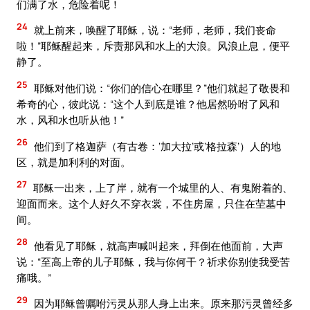
们满了水，危险着呢！
24
就上前来，唤醒了耶稣，说：“老师，老师，我们丧命
啦！”耶稣醒起来，斥责那风和水上的大浪。风浪止息，便平
静了。
25
耶稣对他们说：“你们的信心在哪里？”他们就起了敬畏和
希奇的心，彼此说：“这个人到底是谁？他居然吩咐了风和
水，风和水也听从他！”
26
他们到了格迦萨（有古卷：‘加大拉’或‘格拉森’）人的地
区，就是加利利的对面。
27
耶稣一出来，上了岸，就有一个城里的人、有鬼附着的、
迎面而来。这个人好久不穿衣裳，不住房屋，只住在茔墓中
间。
28
他看见了耶稣，就高声喊叫起来，拜倒在他面前，大声
说：“至高上帝的儿子耶稣，我与你何干？祈求你别使我受苦
痛哦。”
29
因为耶稣曾嘱咐污灵从那人身上出来。原来那污灵曾经多