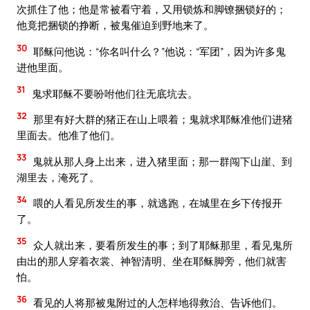
次抓住了他；他是常被看守着，又用锁炼和脚镣捆锁好的；
他竟把捆锁的挣断，被鬼催迫到野地来了。
30
耶稣问他说：“你名叫什么？”他说：“军团”，因为许多鬼
进他里面。
31
鬼求耶稣不要吩咐他们往无底坑去。
32
那里有好大群的猪正在山上喂着；鬼就求耶稣准他们进猪
里面去。他准了他们。
33
鬼就从那人身上出来，进入猪里面；那一群闯下山崖、到
湖里去，淹死了。
34
喂的人看见所发生的事，就逃跑，在城里在乡下传报开
了。
35
众人就出来，要看所发生的事；到了耶稣那里，看见鬼所
由出的那人穿着衣裳、神智清明、坐在耶稣脚旁，他们就害
怕。
36
看见的人将那被鬼附过的人怎样地得救治、告诉他们。