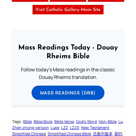
Visit Catholic Gallery Main Site
Mass Readings Today - Douay
Rheims Bible
Follow today's Mass readings in the classic
Douay Rheims translation.
MASS READINGS (DRB)
Tags:
Bible
Bible Book
Bible Verse
God’s Word
Holy Bible
Lu
Zhen zhong version
Luke
LZZ
LZZS
New Testament
Simplified Chinese
Simplified Chinese Bible
吕振中版本
新约