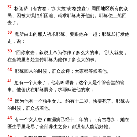
37
格迦萨（有古卷：‘加大拉’或‘格拉森’）周围地区所有的众
民、因被大惧怕所困迫、就求耶稣离开他们。耶稣便上船回
去了。
38
鬼所由出的那人祈求耶稣、要跟他在一起；耶稣却打发他
走，说：
39
“回你家去，叙说上帝为你作了多么大的事。”那人就去，
在全城里各处宣传耶稣为他作了多么大的事。
40
耶稣回来的时候，群众欢迎；大家都等候着他。
41
忽有一个人来了，他名叫睚鲁；这个人是个管会堂的管
事。他俯伏在耶稣脚旁，求耶稣进他的家；
42
因为他有一个独生女儿、约有十二岁、快要死了。耶稣去
的时候，群众挤着他。
43
有一个女人患了血漏病己经十二年的；（有古卷加：她在
医生手里花尽了全部养生之资）都没有人能治好她。
44