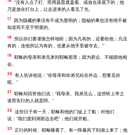
16
“没有人点了灯、而用器皿遮盖着、或放在床底下的；他
乃是放在灯台上，让走进来的人看见了光。
17
因为隐藏的事没有不成为显明的；隐秘的事也没有绝不被
知道而不至于明显的。
18
所以你们要谨慎怎样地听；因为凡有的，还要给他；凡没
有的，连他所以为有的，也要从他手里被夺去。”’
19
耶稣的母亲和弟兄来到耶稣那里；因为群众、不能跟他相
会。
20
有人告诉他说：“你母亲和你弟兄站在外边，想要见你
呢。”
21
耶稣却回答他们说：“我母亲、我弟兄么，这些听上帝之
道而实行的人就是阿。”
22
这些日子有一天，耶稣和他的门徒上了船；对他们
说：“我们渡到湖那边去吧”；他们就开船。
23
正行的时候、耶稣睡着了。有一阵暴风下到湖上来了；他