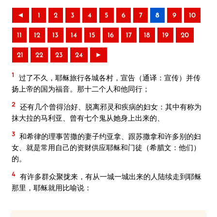
◄
1
2
3
4
5
6
7
8
9
10
11
12
13
14
15
16
17
18
19
20
21
22
23
24
►
1
过了不久，耶稣旅行各城各村，宣告（通译：宣传）并传
扬上帝的国为福音。那十二个人和他同行；
2
还有几个曾得治好、脱离邪灵和疾病的妇女：其中有称为
抹大拉的马利亚、曾有七个鬼从她身上出来的、
3
和希律的理事苦撒的妻子约亚拿、跟苏撒拿和许多别的妇
女、就是常用自己的资财供应耶稣和门徒（希腊文：他们）
的。
4
有许多群众聚拢来，有从一城一城出来的人陆续走到耶稣
那里，耶稣就用比喻说：