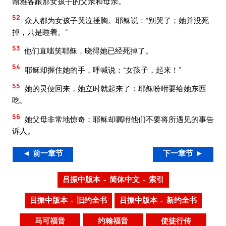
翰雅各跟那女孩子的父亲和母亲。
52
众人都为女孩子哭泣捶胸。耶稣说：“别哭了；她并没死
掉，只是睡着。”
53
他们直嗤笑耶稣，晓得她已经死掉了。
54
耶稣却握住她的手，呼喊说：“女孩子，起来！”
55
她的灵便回来，她立时就起来了：耶稣吩咐要给她东西
吃。
56
她父母非常地惊奇；耶稣却嘱咐他们不要将所遇见的事告
诉人。
◄ 前一章节
下一章节 ►
吕振中版本 – 简体中文 – 索引
吕振中版本 – 旧约全书
吕振中版本 – 新约全书
马可福音
约翰福音
使徒行传