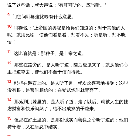
说了这些话，就大声说：“有耳可听的、应当听。”
9
门徒问耶稣这比喻有什么意思。
10
耶稣说：“上帝国的奥秘是给你们知道的；对于其他的人
呢、就用比喻，使他们看是看，却看不见；听是听，却不晓
悟！
11
这比喻就是：那种子、是上帝之道。
12
那些在路旁的、是人听了道，随后魔鬼来了，就从他们心
里把道夺去，使他们不至于信而得救。
13
那些在磐石上的、是人听了道、就欢欢喜喜地接受；这些
没有根，是暂时相信的；在受试炼时就背弃了。
14
那落到荆棘里的、是人听了道，走了以后、就被人生的挂
虑财富和快乐闷煞了，结不出成熟的子粒来。
15
但那在好土里的、是那以诚实而善良之心听了道的；他们
持守着，又在坚忍中结实。