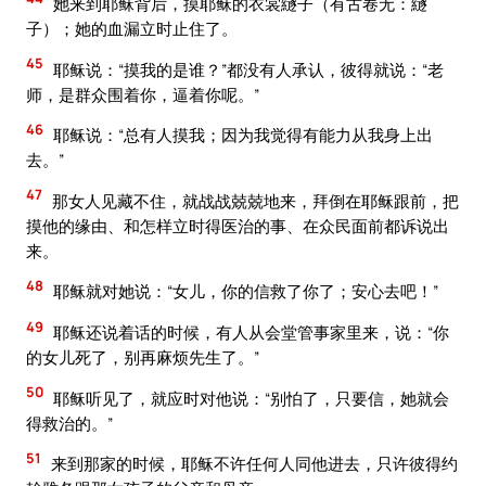
她来到耶稣背后，摸耶稣的衣裳繸子（有古卷无：繸
子）；她的血漏立时止住了。
45
耶稣说：“摸我的是谁？”都没有人承认，彼得就说：“老
师，是群众围着你，逼着你呢。”
46
耶稣说：“总有人摸我；因为我觉得有能力从我身上出
去。”
47
那女人见藏不住，就战战兢兢地来，拜倒在耶稣跟前，把
摸他的缘由、和怎样立时得医治的事、在众民面前都诉说出
来。
48
耶稣就对她说：“女儿，你的信救了你了；安心去吧！”
49
耶稣还说着话的时候，有人从会堂管事家里来，说：“你
的女儿死了，别再麻烦先生了。”
50
耶稣听见了，就应时对他说：“别怕了，只要信，她就会
得救治的。”
51
来到那家的时候，耶稣不许任何人同他进去，只许彼得约