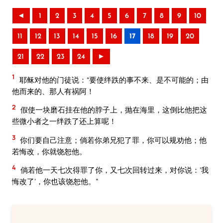
◄
1
2
3
4
5
6
7
8
9
10
11
12
13
14
15
16
17
18
19
20
21
22
23
24
►
1
耶稣对他的门徒说：“要使绊跌的事不来、是不可能的；由
他而来的、那人有祸阿！
2
假使一块磨石挂在他的脖子上，抛在海里，这倒比他把这
些微小者之一绊跌了还上算呢！
3
你们要自己注意；倘若你弟兄犯了罪，你可以规劝他；他
若悔改，你就饶恕他。
4
倘若他一天七次得罪了你，又七次回转过来，对你说：‘我
悔改了’，你也该饶恕他。”