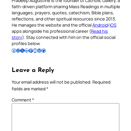
Pradeep Augustine is the founder of Catholic Gallery, a
faith-driven platform sharing Mass Readings in multiple
languages, prayers, quotes, catechism, Bible plans,
reflections, and other spiritual resources since 2013.
He manages the website and the official
Android
/
iOS
apps alongside his professional career (
Read his
story
). Stay connected with him on the official social
profiles below.
Follow Pradeep on Facebook
Follow Pradeep on Instagram
Follow Pradeep on X
Follow Pradeep on LinkedIn
Follow Pradeep on Pinterest
Subscribe to Pradeep’s Youtube Channel
Follow Pradeep on WordPress
Follow Pradeep on GitHub
Leave a Reply
Your email address will not be published.
Required
fields are marked
*
Comment
*