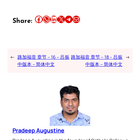
Share this article on Facebook
Share this article on WhatsApp
Share this article on LinkedIn
Share this article on X
Share this article on Telegram
Email this Article
Share:
←
路加福音 章节 – 16 – 吕振
路加福音 章节 – 18 – 吕振
→
中版本 – 简体中文
中版本 – 简体中文
Pradeep Augustine