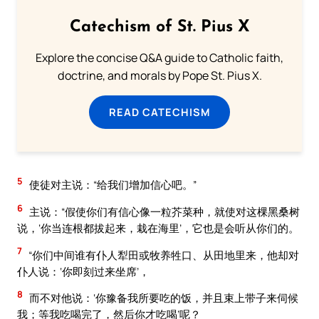
Catechism of St. Pius X
Explore the concise Q&A guide to Catholic faith,
doctrine, and morals by Pope St. Pius X.
READ CATECHISM
5
使徒对主说：“给我们增加信心吧。”
6
主说：“假使你们有信心像一粒芥菜种，就使对这棵黑桑树
说，‘你当连根都拔起来，栽在海里’，它也是会听从你们的。
7
“你们中间谁有仆人犁田或牧养牲口、从田地里来，他却对
仆人说：‘你即刻过来坐席’，
8
而不对他说：‘你豫备我所要吃的饭，并且束上带子来伺候
我；等我吃喝完了，然后你才吃喝’呢？