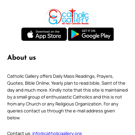
About us
Catholic Gallery offers Daily Mass Readings, Prayers,
Quotes, Bible Online, Yearly plan to read bible, Saint of the
day and much more. Kindly note that this site is maintained
by a small group of enthusiastic Catholics and this is not
from any Church or any Religious Organization. For any
queries contact us through the e-mail address given
below.
Contact us:
info@catholicgallery.org