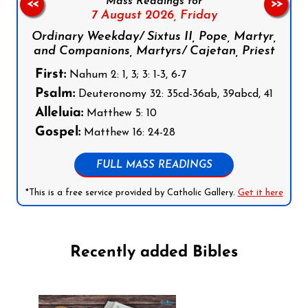
Mass Readings for
<<
>>
7 August 2026,
Friday
Ordinary Weekday/ Sixtus II, Pope, Martyr,
and Companions, Martyrs/ Cajetan, Priest
First:
Nahum 2: 1, 3; 3: 1-3, 6-7
Psalm:
Deuteronomy 32: 35cd-36ab, 39abcd, 41
Alleluia:
Matthew 5: 10
Gospel:
Matthew 16: 24-28
FULL MASS READINGS
*This is a free service provided by Catholic Gallery.
Get it here
Recently added Bibles