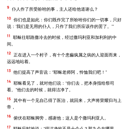
9
仆人作了所受吩咐的事，主人还给他道谢么？
10
你们也是如此：你们既作完了所吩咐你们的一切事，只好
说：‘我们是无用的仆人，只作了我们所应该作的罢了。’”
11
耶稣往耶路撒冷去的时候，经过撒玛利亚和加利利的中
间。
12
正在进入一个村子，有十个患痲疯属之病的人迎面而来，
远远地站着。
13
他们提高了声音说：“耶稣老师阿，怜恤我们吧！”
14
耶稣看见了，就对他们说：“你们去，把本身指给祭司
看。”他们去的时候，就得洁净了。
15
其中有一个见自己得了医治，就回来，大声将荣耀归与上
帝，
16
俯伏在耶稣脚旁，感谢他；这人是个撒玛利亚人。
17
耶稣应时地说：“得洁净的不是十个么？那九个在哪里