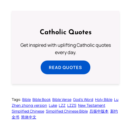
Catholic Quotes
Get inspired with uplifting Catholic quotes
every day.
READ QUOTES
Tags:
Bible
Bible Book
Bible Verse
God’s Word
Holy Bible
Lu
Zhen zhong version
Luke
LZZ
LZZS
New Testament
Simplified Chinese
Simplified Chinese Bible
吕振中版本
新约
全书
简体中文