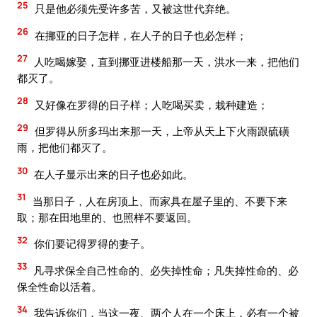
25
只是他必须先受许多苦，又被这世代弃绝。
26
在挪亚的日子怎样，在人子的日子也必怎样；
27
人吃喝嫁娶，直到挪亚进楼船那一天，洪水一来，把他们
都灭了。
28
又好像在罗得的日子样；人吃喝买卖，栽种建造；
29
但罗得从所多玛出来那一天，上帝从天上下火雨跟硫磺
雨，把他们都灭了。
30
在人子显示出来的日子也必如此。
31
当那日子，人在房顶上、而家具在屋子里的、不要下来
取；那在田地里的、也照样不要返回。
32
你们要记得罗得的妻子。
33
凡寻求保全自己性命的、必失掉性命；凡失掉性命的、必
保全性命以活着。
34
我告诉你们，当这一夜、两个人在一个床上，必有一个被