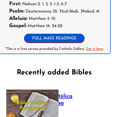
First:
Nahum 2: 1, 3; 3: 1-3, 6-7
Psalm:
Deuteronomy 32: 35cd-36ab, 39abcd, 41
Alleluia:
Matthew 5: 10
Gospel:
Matthew 16: 24-28
FULL MASS READINGS
*This is a free service provided by Catholic Gallery.
Get it here
Recently added Bibles
Bíblia Católica
Portuguesa
July 16, 2025