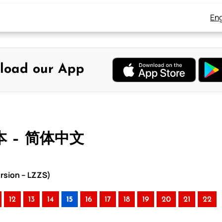
Eng
load our App
本 – 简体中文
rsion – LZZS)
12
13
14
15
16
17
18
19
20
21
22