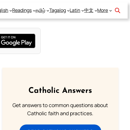
lish
Readings
தமிழ்
Tagalog
Latin
中文
More
Catholic Answers
Get answers to common questions about
Catholic faith and practices.