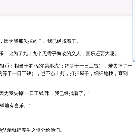
吧，因为我那失掉的羊、我已经找着了。
喜乐，比为了九十九个无需乎悔改的义人，喜乐还要大呢。
腊银币：相当于罗马的‘第那流’；约等于一日工钱），若失掉了一
；约等于一日工钱），岂不点上灯，打扫屋子，细细地找，直到
为我失掉‘一日工钱’币，我已经找着了。’
样地有喜乐。”
他父亲就把养生之资分给他们。