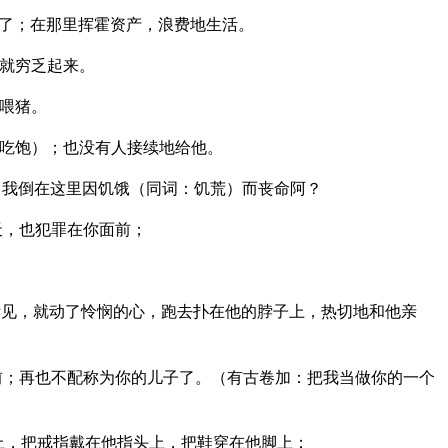
了；在那里挥霍资产，浪费地生活。
就穷乏起来。
喂猪。
吃饱）；也没有人接续地给他。
，我倒在这里因饥饿（同词：饥荒）而丧命阿？
天，也犯罪在你面前；
见，就动了怜悯的心，跑去扑在他的脖子上，热切地和他亲
前；再也不配称为你的儿子了。（有古卷加：把我当做你的一个
上，把戒指戴在他指头上，把鞋穿在他脚上；