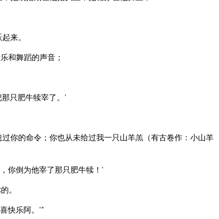
跃起来。
音乐和舞蹈的声音；
那只肥牛犊宰了。’
忽过你的命令；你也从未给过我一只山羊羔（有古卷作：小山羊
，你倒为他宰了那只肥牛犊！’
你的。
快乐阿。’”