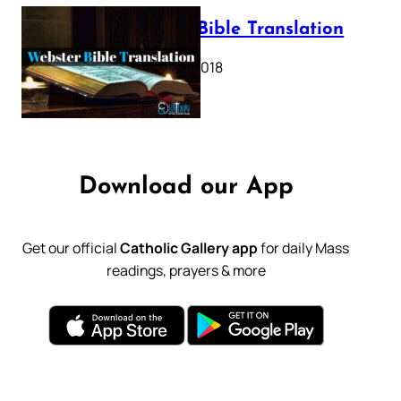
Webster Bible Translation
October 11, 2018
Download our App
Get our official
Catholic Gallery app
for daily Mass
readings, prayers & more