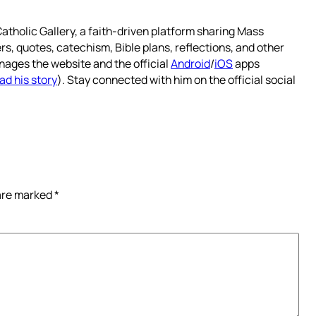
atholic Gallery, a faith-driven platform sharing Mass
rs, quotes, catechism, Bible plans, reflections, and other
nages the website and the official
Android
/
iOS
apps
ad his story
). Stay connected with him on the official social
 are marked
*