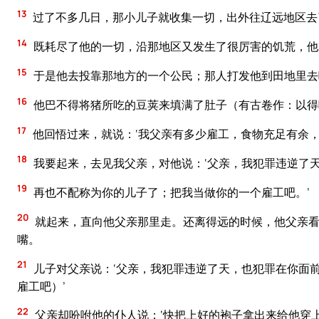
13
过了不多几日，那小儿子就收集一切，出外往辽远地区去
14
既耗尽了他的一切，沿那地区又发生了很厉害的饥荒，他
15
于是他去投靠那地方的一个公民；那人打发他到田地里去
16
他巴不得将猪所吃的豆荚来填满了肚子（有古卷作：以得
17
他回悟过来，就说：‘我父亲有多少雇工，食物充足有余
18
我要起来，去见我父亲，对他说：‘父亲，我犯罪违逆了
19
再也不配称为你的儿子了；把我当做你的一个雇工吧。’
20
就起来，直向他父亲那里走。还离得远的时候，他父亲看
嘴。
21
儿子对父亲说：‘父亲，我犯罪违逆了天，也犯罪在你面
雇工吧）’
22
父亲却吩咐他的仆人说：‘快把上好的袍子拿出来给他穿