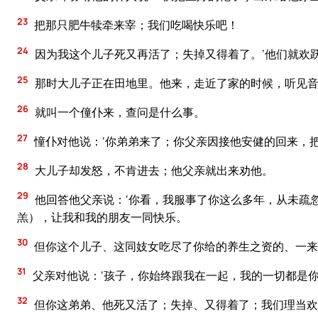
23
把那只肥牛犊牵来宰；我们吃喝快乐吧！
24
因为我这个儿子死又再活了；失掉又得着了。’他们就欢
25
那时大儿子正在田地里。他来，走近了家的时候，听见
26
就叫一个僮仆来，查问是什么事。
27
憧仆对他说：‘你弟弟来了；你父亲因接他安健的回来，把
28
大儿子却发怒，不肯进去；他父亲就出来劝他。
29
他回答他父亲说：‘你看，我服事了你这么多年，从未疏
羔），让我和我的朋友一同快乐。
30
但你这个儿子、这同妓女吃尽了你给的养生之资的、一来
31
父亲对他说：‘孩子，你始终跟我在一起，我的一切都是
32
但你这弟弟、他死又活了；失掉、又得着了；我们理当欢喜