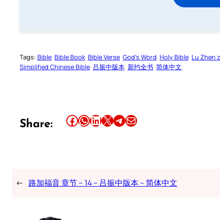
Tags:
Bible
Bible Book
Bible Verse
God’s Word
Holy Bible
Lu Zhen 
Simplified Chinese Bible
吕振中版本
新约全书
简体中文
Share this article on Facebook
Share this article on WhatsApp
Share this article on LinkedIn
Share this article on X
Share this article on Telegram
Email this Article
Share:
←
路加福音 章节 – 14 – 吕振中版本 – 简体中文