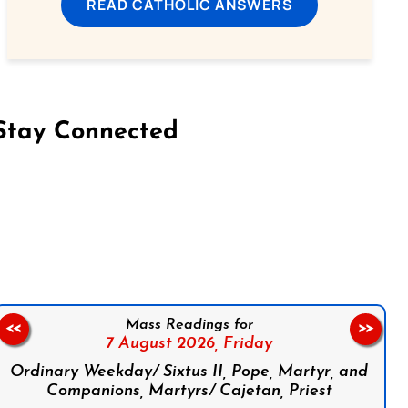
READ CATHOLIC ANSWERS
Stay Connected
on Facebook
Follow us on Instagram
Follow us on X
Subscribe to our YouTube Channel
Follow us on WhatsApp
Mass Readings for
<<
>>
7 August 2026,
Friday
Ordinary Weekday/ Sixtus II, Pope, Martyr, and
Companions, Martyrs/ Cajetan, Priest