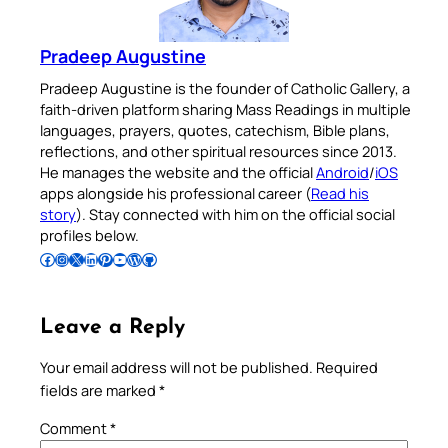
Pradeep Augustine
Pradeep Augustine is the founder of Catholic Gallery, a
faith-driven platform sharing Mass Readings in multiple
languages, prayers, quotes, catechism, Bible plans,
reflections, and other spiritual resources since 2013.
He manages the website and the official
Android
/
iOS
apps alongside his professional career (
Read his
story
). Stay connected with him on the official social
profiles below.
Follow Pradeep on Facebook
Follow Pradeep on Instagram
Follow Pradeep on X
Follow Pradeep on LinkedIn
Follow Pradeep on Pinterest
Subscribe to Pradeep’s Youtube Channel
Follow Pradeep on WordPress
Follow Pradeep on GitHub
Leave a Reply
Your email address will not be published.
Required
fields are marked
*
Comment
*