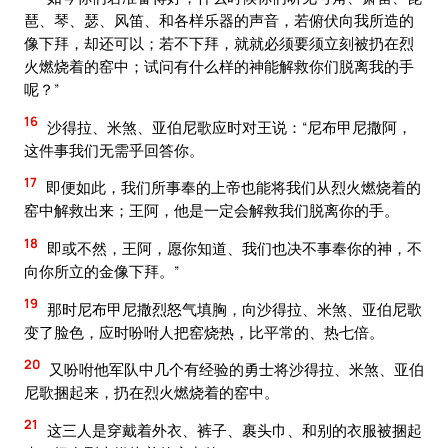
琶、琴、瑟、风笛、和各样乐器的声音，若俯伏向我所造的
像下拜，却还可以；若不下拜，就就必须要须立刻被扔在烈
火燃烧着的窑中；试问有什么样的神能解救你们脱离我的手
呢？”
16
沙得拉、米煞、亚伯尼歌应时对王说：“尼布甲尼撒阿，
这件事我们无需乎回答你。
17
即便如此，我们所事奉的上帝也能将我们从烈火燃烧着的
窑中解救出来；王阿，他是一定会解救我们脱离你的手。
18
即或不然，王阿，愿你知道、我们也决不事奉你的神，不
向你所立的金像下拜。”
19
那时尼布甲尼撒烈怒气填胸，向沙得拉、米煞、亚伯尼歌
变了脸色，应时吩咐人把窑烧热，比平常的、热七倍。
20
又吩咐他军队中几个有经验的勇士将沙得拉、米煞、亚伯
尼歌捆起来，扔在烈火燃烧着的窑中。
21
这三人是穿戴着外衣、裤子、裹头巾、和别的衣服被捆起