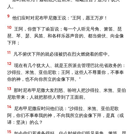
人。
9
他们应时对尼布甲尼撒王说：“王阿，愿王万岁！
10
王阿，你曾下了谕旨说；每一个人听见号角、箫笛、琵
琶、琴、瑟、风笛、和各样乐器声音的、都当俯伏、向金像
下拜；
11
凡不俯伏下拜的就必须被扔在烈火燃烧着的窑中。
12
现在有几个犹大人、就是王所派去管理巴比伦省政务的：
沙得拉、米煞、亚伯尼歌；王阿，这些人不尊重你，不事奉
你的神，也不向你所立的金像下拜。”
13
那时尼布甲尼撒大发烈怒、吩咐人把沙得拉、米煞、亚伯
尼歌带来；人就把那些人带到了王面前。
14
尼布甲尼撒应时问他们说：“沙得拉、米煞、亚伯尼歌
阿，你们不事奉我的神，不向我所立的金像下拜，是真（或
译：坚决）的么？
15
如今你们若准备得好，什么时候你们听见号角、箫笛、琵