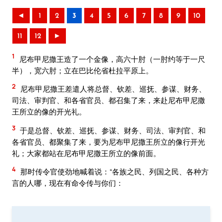
◄
1
2
3
4
5
6
7
8
9
10
11
12
►
1
尼布甲尼撒王造了一个金像，高六十肘（一肘约等于一尺
半），宽六肘；立在巴比伦省杜拉平原上。
2
尼布甲尼撒王差遣人将总督、钦差、巡抚、参谋、财务、
司法、审判官、和各省官员、都召集了来，来赴尼布甲尼撒
王所立的像的开光礼。
3
于是总督、钦差、巡抚、参谋、财务、司法、审判官、和
各省官员、都聚集了来，要为尼布甲尼撒王所立的像行开光
礼；大家都站在尼布甲尼撒王所立的像前面。
4
那时传令官使劲地喊着说：“各族之民、列国之民、各种方
言的人哪，现在有命令传与你们：