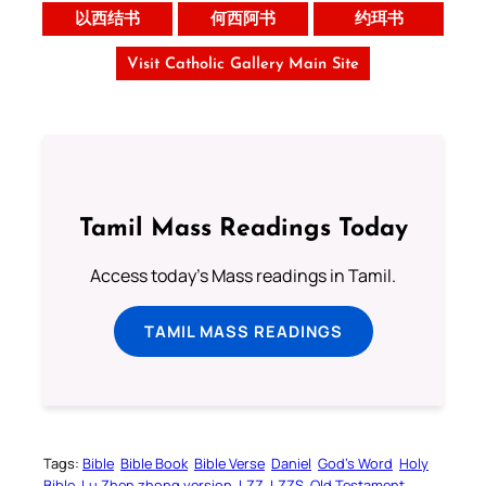
以西结书
何西阿书
约珥书
Visit Catholic Gallery Main Site
Tamil Mass Readings Today
Access today's Mass readings in Tamil.
TAMIL MASS READINGS
Tags:
Bible
Bible Book
Bible Verse
Daniel
God’s Word
Holy
Bible
Lu Zhen zhong version
LZZ
LZZS
Old Testament