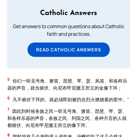
Catholic Answers
Get answers to common questions about Catholic
faith and practices.
READ CATHOLIC ANSWERS
5
你们一听见号角、箫笛、琵琶、琴、瑟、风笛、和各样乐
器的声音，就当俯伏、向尼布甲尼撒王所立的金像下拜；
6
凡不俯伏下拜的、就必须即刻被扔在烈火燃烧着的窑中。”
7
因此到时候各族之民一听见号角、箫笛、琵琶、琴、瑟、
和各样乐器的声音，各族之民、列国之民、各种方言的人就
都俯伏、向尼布甲尼撒王所立的像下拜。
8
那时就有几个迦勒底人进前来、诬衊控告了这几个犹大