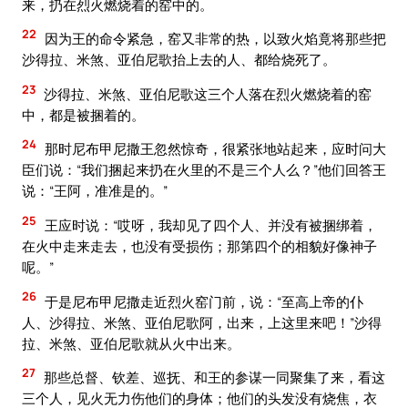
来，扔在烈火燃烧着的窑中的。
22
因为王的命令紧急，窑又非常的热，以致火焰竟将那些把
沙得拉、米煞、亚伯尼歌抬上去的人、都给烧死了。
23
沙得拉、米煞、亚伯尼歌这三个人落在烈火燃烧着的窑
中，都是被捆着的。
24
那时尼布甲尼撒王忽然惊奇，很紧张地站起来，应时问大
臣们说：“我们捆起来扔在火里的不是三个人么？”他们回答王
说：“王阿，准准是的。”
25
王应时说：“哎呀，我却见了四个人、并没有被捆绑着，
在火中走来走去，也没有受损伤；那第四个的相貌好像神子
呢。”
26
于是尼布甲尼撒走近烈火窑门前，说：“至高上帝的仆
人、沙得拉、米煞、亚伯尼歌阿，出来，上这里来吧！”沙得
拉、米煞、亚伯尼歌就从火中出来。
27
那些总督、钦差、巡抚、和王的参谋一同聚集了来，看这
三个人，见火无力伤他们的身体；他们的头发没有烧焦，衣