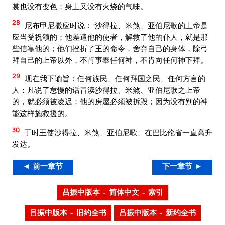
裳也没有变色；身上又没有火烧的气味。
28
尼布甲尼撒应时说：“沙得拉、米煞、亚伯尼歌的上帝是
应当受祝颂的；他差遣他的使者，解救了他的仆人，就是那
些信靠他的；他们挫折了王的命令，舍弃自己的身体，除弓
拜自己的上帝以外，不肯事奉任何神，不肯向任何神下拜。
29
现在我下谕旨：任何族民、任何拜国之民、任何方言的
人：凡说了怠慢的话冒渎沙得拉、米煞、亚伯尼歌之上帝
的，就必须被凌迟；他的房屋必须被拆毁；因为没有别的神
能这样施救援的。
30
于时王使沙得拉、米煞、亚伯尼歌、在巴比伦省一直高升
发达。
◄ 前一章节
下一章节 ►
吕振中版本 – 简体中文 – 索引
吕振中版本 – 旧约全书
吕振中版本 – 新约全书