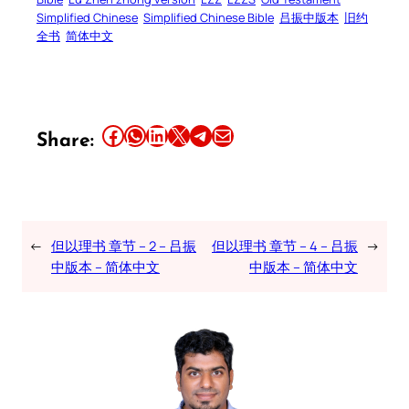
Simplified Chinese
Simplified Chinese Bible
吕振中版本
旧约
全书
简体中文
Share this article on Facebook
Share this article on WhatsApp
Share this article on LinkedIn
Share this article on X
Share this article on Telegram
Email this Article
Share:
←
但以理书 章节 – 2 – 吕振
但以理书 章节 – 4 – 吕振
→
中版本 – 简体中文
中版本 – 简体中文