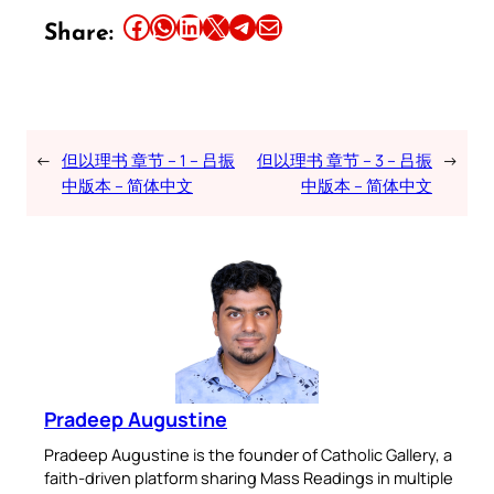
Share this article on Facebook
Share this article on WhatsApp
Share this article on LinkedIn
Share this article on X
Share this article on Telegram
Email this Article
Share:
←
但以理书 章节 – 1 – 吕振
但以理书 章节 – 3 – 吕振
→
中版本 – 简体中文
中版本 – 简体中文
Pradeep Augustine
Pradeep Augustine is the founder of Catholic Gallery, a
faith-driven platform sharing Mass Readings in multiple