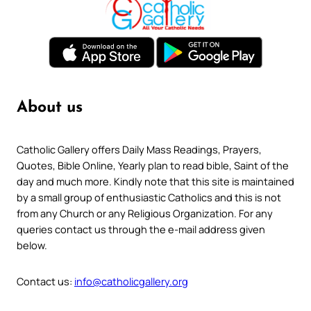
About us
Catholic Gallery offers Daily Mass Readings, Prayers,
Quotes, Bible Online, Yearly plan to read bible, Saint of the
day and much more. Kindly note that this site is maintained
by a small group of enthusiastic Catholics and this is not
from any Church or any Religious Organization. For any
queries contact us through the e-mail address given
below.
Contact us:
info@catholicgallery.org