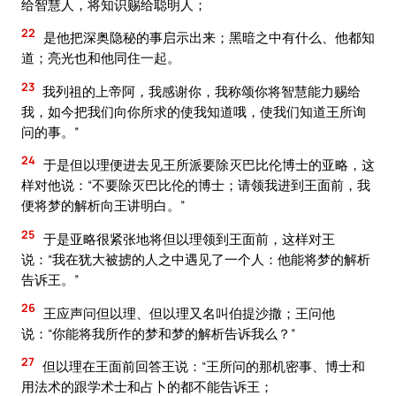
给智慧人，将知识赐给聪明人；
22
是他把深奥隐秘的事启示出来；黑暗之中有什么、他都知
道；亮光也和他同住一起。
23
我列祖的上帝阿，我感谢你，我称颂你将智慧能力赐给
我，如今把我们向你所求的使我知道哦，使我们知道王所询
问的事。”
24
于是但以理便进去见王所派要除灭巴比伦博士的亚略，这
样对他说：“不要除灭巴比伦的博士；请领我进到王面前，我
便将梦的解析向王讲明白。”
25
于是亚略很紧张地将但以理领到王面前，这样对王
说：“我在犹大被掳的人之中遇见了一个人：他能将梦的解析
告诉王。”
26
王应声问但以理、但以理又名叫伯提沙撒；王问他
说：“你能将我所作的梦和梦的解析告诉我么？”
27
但以理在王面前回答王说：“王所问的那机密事、博士和
用法术的跟学术士和占卜的都不能告诉王；