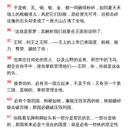
35
于是铁、瓦、铜、银、金、都一同砸得粉碎，如同夏天禾
场上的秕糠渣儿；风把它们刮散，原处便无可寻。但那击碎
这像的石头却变成了一座大山占满了全地。
36
“这就是那梦；其解析我们就要在王面前说明了。
37
王阿，列王之王阿，──天上的上帝已将国度、权柄、能
力、尊荣、赐给了你；
38
也将住任何处的世人、以及山野的走兽、和空中的飞鸟、
都交在你手中，使你掌权管理他们──王阿，你，你就是这金
的头。
39
接替你的、必有另一国立起来，不及于你；又有另一个第
三国、是铜的、掌权管理全地。
40
必有个第四国，刚硬如铁，像能压毁东西的铁，铁能砸碎
能击破百物；那国必砸破压毁列国。
41
你既看见脚和脚趾头有一部分是窑匠的瓦，一部分是铁
的，那国将来必是个混合的国度；就是必有一些铁的坚定性