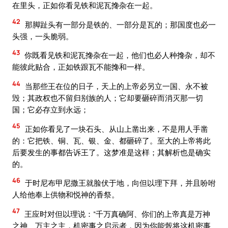
在里头，正如你看见铁和泥瓦搀杂在一起。
42
那脚趾头有一部分是铁的、一部分是瓦的；那国度也必一
头强，一头脆弱。
43
你既看见铁和泥瓦搀杂在一起，他们也必人种搀杂，却不
能彼此贴合，正如铁跟瓦不能搀和一样。
44
当那些王在位的日子，天上的上帝必另立一国、永不被
毁；其政权也不留归别族的人；它却要砸碎而消灭那一切
国；它必存立到永远；
45
正如你看见了一块石头、从山上凿出来，不是用人手凿
的：它把铁、铜、瓦、银、金、都砸碎了。至大的上帝将此
后要发生的事都告诉王了。这梦准是这样；其解析也是确实
的。
46
于时尼布甲尼撒王就脸伏于地，向但以理下拜，并且吩咐
人给他奉上供物和悦神的香祭。
47
王应时对但以理说：“千万真确阿、你们的上帝真是万神
之神、万主之主，机密事之启示者，因为你能彀将这机密事