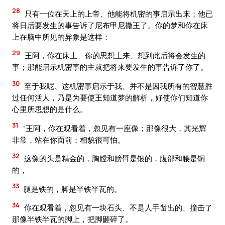
28
只有一位在天上的上帝、他能将机密的事启示出来；他已
将日后要发生的事告诉了尼布甲尼撒王了。你的梦和你在床
上在脑中所见的异象是这样：
29
王阿，你在床上、你的思想上来、想到此后将会发生的
事；那能启示机密事的主就把将来要发生的事告诉了你了。
30
至于我呢、这机密事启示于我、并不是因我所有的智慧胜
过任何活人，乃是为要使王知道梦的解析，好使你们知道你
心里所思想的是什么。
31
“王阿，你在观看着，忽见有一座像；那像很大，其光辉
非常，站在你面前；相貌很可怕。
32
这像的头是精金的，胸膛和膀臂是银的，腹部和腰是铜
的，
33
腿是铁的，脚是半铁半瓦的。
34
你在观看着，忽见有一块石头、不是人手凿出的、撞击了
那像半铁半瓦的脚上，把脚砸碎了。