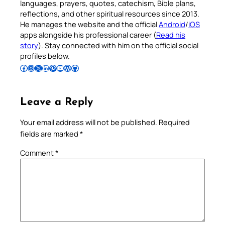
languages, prayers, quotes, catechism, Bible plans,
reflections, and other spiritual resources since 2013.
He manages the website and the official
Android
/
iOS
apps alongside his professional career (
Read his
story
). Stay connected with him on the official social
profiles below.
Follow Pradeep on Facebook
Follow Pradeep on Instagram
Follow Pradeep on X
Follow Pradeep on LinkedIn
Follow Pradeep on Pinterest
Subscribe to Pradeep’s Youtube Channel
Follow Pradeep on WordPress
Follow Pradeep on GitHub
Leave a Reply
Your email address will not be published.
Required
fields are marked
*
Comment
*