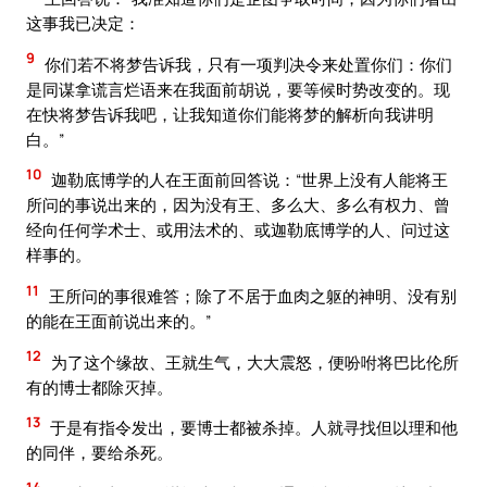
这事我已决定：
9
你们若不将梦告诉我，只有一项判决令来处置你们：你们
是同谋拿谎言烂语来在我面前胡说，要等候时势改变的。现
在快将梦告诉我吧，让我知道你们能将梦的解析向我讲明
白。”
10
迦勒底博学的人在王面前回答说：“世界上没有人能将王
所问的事说出来的，因为没有王、多么大、多么有权力、曾
经向任何学术士、或用法术的、或迦勒底博学的人、问过这
样事的。
11
王所问的事很难答；除了不居于血肉之躯的神明、没有别
的能在王面前说出来的。”
12
为了这个缘故、王就生气，大大震怒，便吩咐将巴比伦所
有的博士都除灭掉。
13
于是有指令发出，要博士都被杀掉。人就寻找但以理和他
的同伴，要给杀死。