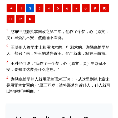
◄
1
2
3
4
5
6
7
8
9
10
11
12
►
1
尼布甲尼撒执掌国政之第二年，他作了个梦，心（原文：
灵）里烦乱不安，使他睡不着觉。
2
王吩咐人将学术士和用法术的、行邪术的、迦勒底博学的
人、都召了来，将王的梦告诉王。他们就来，站在王面前。
3
王对他们说：“我作了一个梦，心（原文：灵）里烦乱不
安，要知道这梦是什么意思。”
4
迦勒底博学的人就用亚兰语对王说：（从这里到第七章末
是用亚兰文写的）“愿王万岁！请将那梦告诉仆人，仆人就可
以把解析讲明白。”