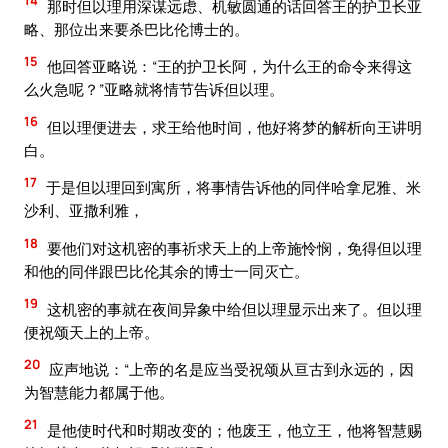
14
那时但以理用深谋远虑、机敏圆通的话回答王的护卫长亚
略、那位出来要杀巴比伦博士的。
15
他回答亚略说：“王的护卫长阿，为什么王的命令来得这
么火急呢？”亚略就将情节告诉但以理。
16
但以理便进去，求王给他时间，他好将梦的解析向王讲明
白。
17
于是但以理回到寓所，将事情告诉他的同伴哈拿尼雅、米
沙利、亚撒利雅，
18
要他们对这机密的事祈求天上的上帝施怜悯，免得但以理
和他的同伴跟巴比伦其余的博士一同灭亡。
19
这机密的事就在夜间异象中给但以理显示出来了。但以理
便祝颂天上的上帝。
20
应声地说：“上帝的名是应当受祝颂从亘古到永远的，因
为智慧能力都属于他。
21
是他使时代和时期改变的；他废王，他立王，他将智慧赐