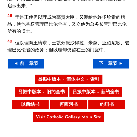
启示出来。”
48
于是王使但以理成为高贵大臣，又赐给他许多珍贵的赠
品，使他掌权管理巴比伦全省，又立他为总务长管理巴比伦
所有的博士。
49
但以理向王请求，王就分派沙得拉、米煞、亚伯尼歌、管
理巴比伦省的政务；但以理却仍留在王的门庭中。
◄ 前一章节
下一章节 ►
吕振中版本 – 简体中文 – 索引
吕振中版本 – 旧约全书
吕振中版本 – 新约全书
以西结书
何西阿书
约珥书
Visit Catholic Gallery Main Site