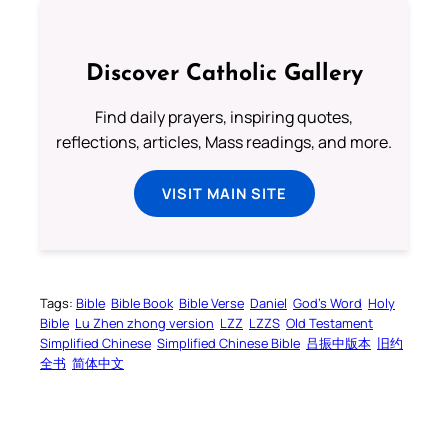
Discover Catholic Gallery
Find daily prayers, inspiring quotes,
reflections, articles, Mass readings, and more.
VISIT MAIN SITE
Tags:
Bible
Bible Book
Bible Verse
Daniel
God’s Word
Holy
Bible
Lu Zhen zhong version
LZZ
LZZS
Old Testament
Simplified Chinese
Simplified Chinese Bible
吕振中版本
旧约
全书
简体中文