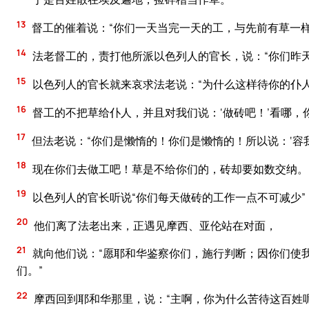
13
督工的催着说：“你们一天当完一天的工，与先前有草一样
14
法老督工的，责打他所派以色列人的官长，说：“你们昨
15
以色列人的官长就来哀求法老说：“为什么这样待你的仆
16
督工的不把草给仆人，并且对我们说：‘做砖吧！’看哪，
17
但法老说：“你们是懒惰的！你们是懒惰的！所以说：‘容
18
现在你们去做工吧！草是不给你们的，砖却要如数交纳。
19
以色列人的官长听说“你们每天做砖的工作一点不可减少
20
他们离了法老出来，正遇见摩西、亚伦站在对面，
21
就向他们说：“愿耶和华鉴察你们，施行判断；因你们使
们。”
22
摩西回到耶和华那里，说：“主啊，你为什么苦待这百姓