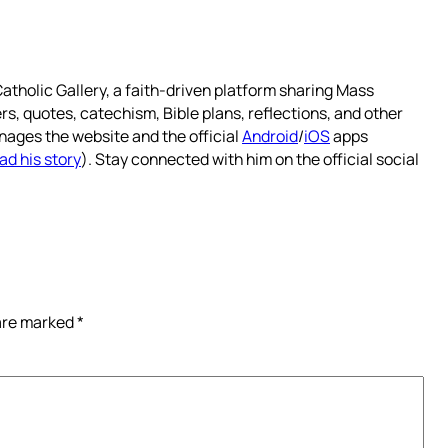
atholic Gallery, a faith-driven platform sharing Mass
rs, quotes, catechism, Bible plans, reflections, and other
nages the website and the official
Android
/
iOS
apps
ad his story
). Stay connected with him on the official social
 are marked
*