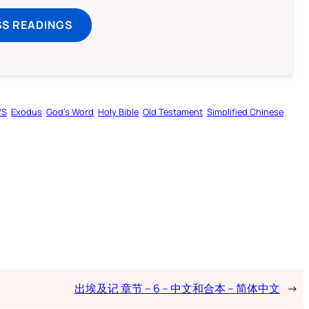
SS READINGS
VS
Exodus
God’s Word
Holy Bible
Old Testament
Simplified Chinese
出埃及记 章节 – 6 – 中文和合本 – 简体中文
→