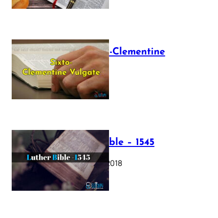
The Sixto-Clementine
Vulgate
July 12, 2025
Luther Bible – 1545
October 17, 2018