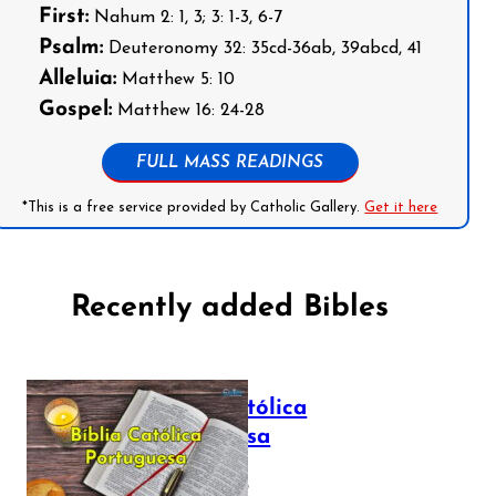
First:
Nahum 2: 1, 3; 3: 1-3, 6-7
Psalm:
Deuteronomy 32: 35cd-36ab, 39abcd, 41
Alleluia:
Matthew 5: 10
Gospel:
Matthew 16: 24-28
FULL MASS READINGS
*This is a free service provided by Catholic Gallery.
Get it here
Recently added Bibles
Bíblia Católica
Portuguesa
July 16, 2025