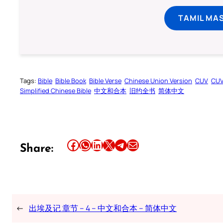
TAMIL MA
Tags:
Bible
Bible Book
Bible Verse
Chinese Union Version
CUV
CU
Simplified Chinese Bible
中文和合本
旧约全书
简体中文
Share this article on Facebook
Share this article on WhatsApp
Share this article on LinkedIn
Share this article on X
Share this article on Telegram
Email this Article
Share:
←
出埃及记 章节 – 4 – 中文和合本 – 简体中文