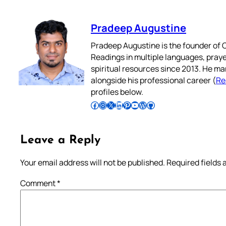
Pradeep Augustine
Pradeep Augustine is the founder of C
Readings in multiple languages, praye
spiritual resources since 2013. He ma
alongside his professional career (
Re
profiles below.
Follow Pradeep on Facebook
Follow Pradeep on Instagram
Follow Pradeep on X
Follow Pradeep on LinkedIn
Follow Pradeep on Pinterest
Subscribe to Pradeep’s Youtube Channel
Follow Pradeep on WordPress
Follow Pradeep on GitHub
Leave a Reply
Your email address will not be published.
Required fields
Comment
*