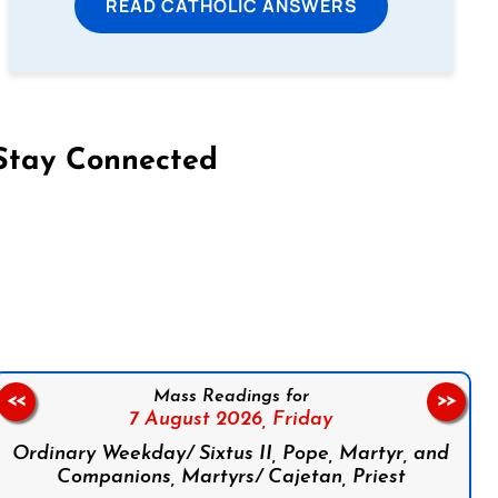
READ CATHOLIC ANSWERS
Stay Connected
on Facebook
Follow us on Instagram
Follow us on X
Subscribe to our YouTube Channel
Follow us on WhatsApp
Mass Readings for
<<
>>
7 August 2026,
Friday
Ordinary Weekday/ Sixtus II, Pope, Martyr, and
Companions, Martyrs/ Cajetan, Priest