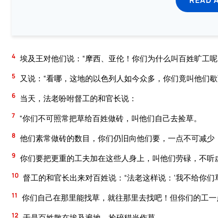
4
埃及王对他们说：“摩西、亚伦！你们为什么叫百姓旷工呢
5
又说：“看哪，这地的以色列人如今众多，你们竟叫他们歇
6
当天，法老吩咐督工的和官长说：
7
“你们不可照常把草给百姓做砖，叫他们自己去捡草。
8
他们素常做砖的数目，你们仍旧向他们要，一点不可减少；
9
你们要把更重的工夫加在这些人身上，叫他们劳碌，不听
10
督工的和官长出来对百姓说：“法老这样说：‘我不给你们
11
你们自己在那里能找草，就往那里去找吧！但你们的工一点
12
于是百姓散在埃及遍地，捡碎稓当作草。