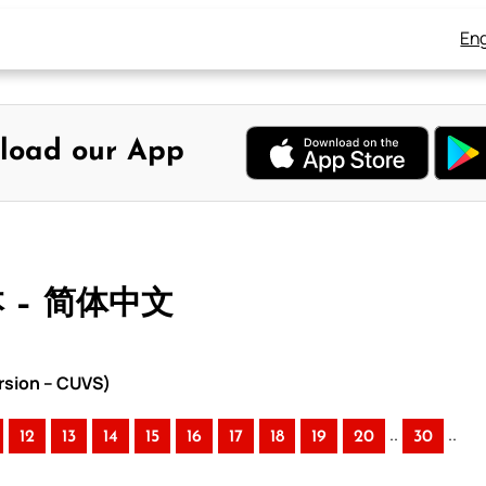
Eng
load our App
本 – 简体中文
rsion – CUVS)
..
..
12
13
14
15
16
17
18
19
20
30