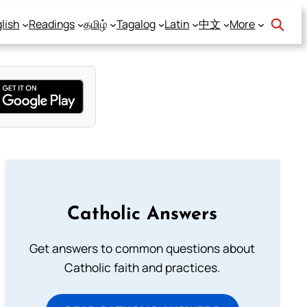
lish
Readings
தமிழ்
Tagalog
Latin
中文
More
Catholic Answers
Get answers to common questions about
Catholic faith and practices.