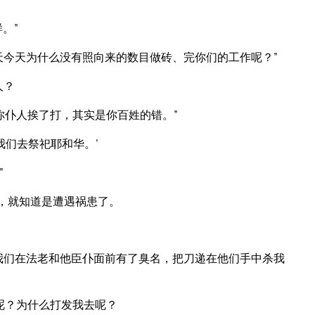
。”
天今天为什么没有照向来的数目做砖、完你们的工作呢？”
人？
你仆人挨了打，其实是你百姓的错。”
我们去祭祀耶和华。’
”
”，就知道是遭遇祸患了。
我们在法老和他臣仆面前有了臭名，把刀递在他们手中杀我
呢？为什么打发我去呢？