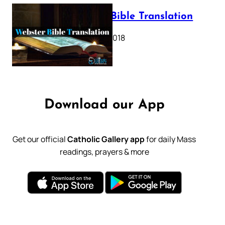
Webster Bible Translation
October 11, 2018
Download our App
Get our official
Catholic Gallery app
for daily Mass
readings, prayers & more