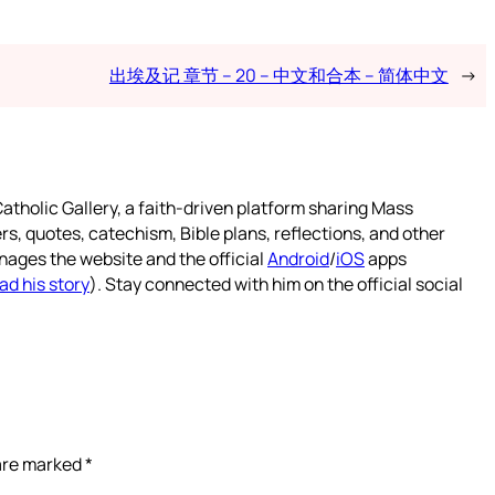
出埃及记 章节 – 20 – 中文和合本 – 简体中文
→
atholic Gallery, a faith-driven platform sharing Mass
rs, quotes, catechism, Bible plans, reflections, and other
nages the website and the official
Android
/
iOS
apps
ad his story
). Stay connected with him on the official social
 are marked
*