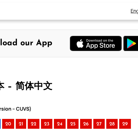
Eng
load our App
本 – 简体中文
rsion – CUVS)
20
21
22
23
24
25
26
27
28
29