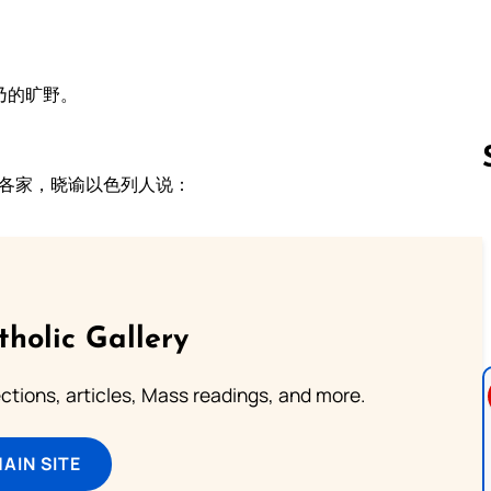
乃的旷野。
。
雅各家，晓谕以色列人说：
Follow us 
tholic Gallery
lections, articles, Mass readings, and more.
MAIN SITE