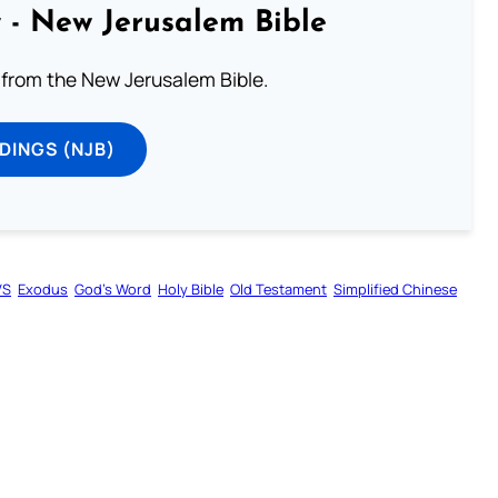
 - New Jerusalem Bible
from the New Jerusalem Bible.
DINGS (NJB)
VS
Exodus
God’s Word
Holy Bible
Old Testament
Simplified Chinese