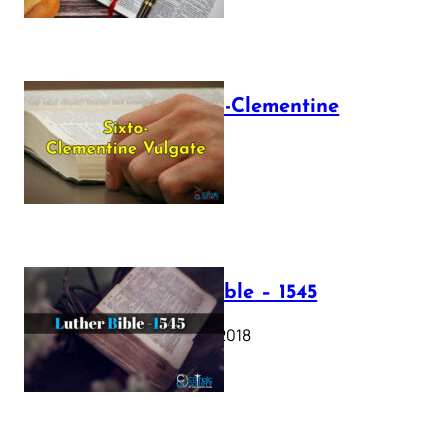
The Sixto-Clementine
Vulgate
July 12, 2025
Luther Bible – 1545
October 17, 2018