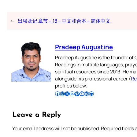
←
出埃及记 章节 – 18 – 中文和合本 – 简体中文
Pradeep Augustine
Pradeep Augustine is the founder of C
Readings in multiple languages, praye
spiritual resources since 2013. He ma
alongside his professional career (
Re
profiles below.
Follow Pradeep on Facebook
Follow Pradeep on Instagram
Follow Pradeep on X
Follow Pradeep on LinkedIn
Follow Pradeep on Pinterest
Subscribe to Pradeep’s Youtube Channel
Follow Pradeep on WordPress
Follow Pradeep on GitHub
Leave a Reply
Your email address will not be published.
Required fields