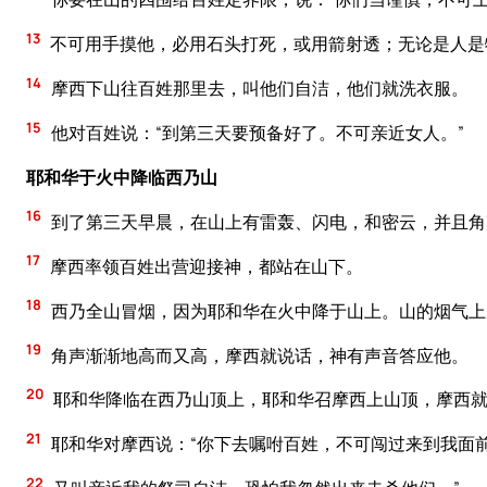
13
不可用手摸他，必用石头打死，或用箭射透；无论是人是
14
摩西下山往百姓那里去，叫他们自洁，他们就洗衣服。
15
他对百姓说：“到第三天要预备好了。不可亲近女人。”
耶和华于火中降临西乃山
16
到了第三天早晨，在山上有雷轰、闪电，和密云，并且角
17
摩西率领百姓出营迎接神，都站在山下。
18
西乃全山冒烟，因为耶和华在火中降于山上。山的烟气上
19
角声渐渐地高而又高，摩西就说话，神有声音答应他。
20
耶和华降临在西乃山顶上，耶和华召摩西上山顶，摩西
21
耶和华对摩西说：“你下去嘱咐百姓，不可闯过来到我面
22