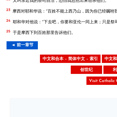
又叫亲近我的祭司自洁，恐怕我忽然出来击杀他们。”
23
摩西对耶和华说：“百姓不能上西乃山，因为你已经嘱咐我
24
耶和华对他说：“下去吧，你要和亚伦一同上来；只是祭
25
于是摩西下到百姓那里告诉他们。
◄ 前一章节
中文和合本 – 简体中文 – 索引
中文和
创世纪
利
Visit Catholic