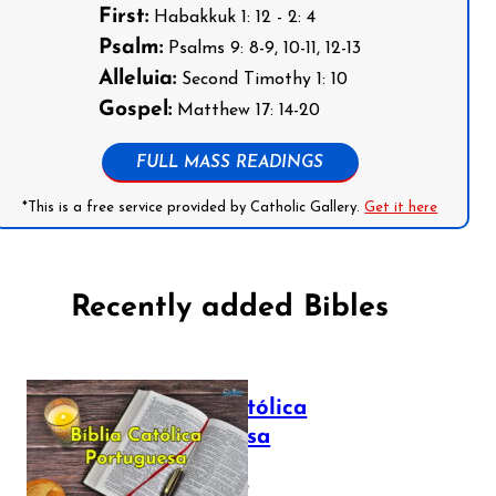
First:
Habakkuk 1: 12 - 2: 4
Psalm:
Psalms 9: 8-9, 10-11, 12-13
Alleluia:
Second Timothy 1: 10
Gospel:
Matthew 17: 14-20
FULL MASS READINGS
*This is a free service provided by Catholic Gallery.
Get it here
Recently added Bibles
Bíblia Católica
Portuguesa
July 16, 2025