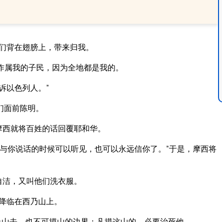
们背在翅膀上，带来归我。
作属我的子民，因为全地都是我的。
诉以色列人。”
们面前陈明。
摩西就将百姓的话回覆耶和华。
与你说话的时候可以听见，也可以永远信你了。”于是，摩西将
自洁，又叫他们洗衣服。
降临在西乃山上。
上山去，也不可摸山的边界；凡摸这山的，必要治死他。