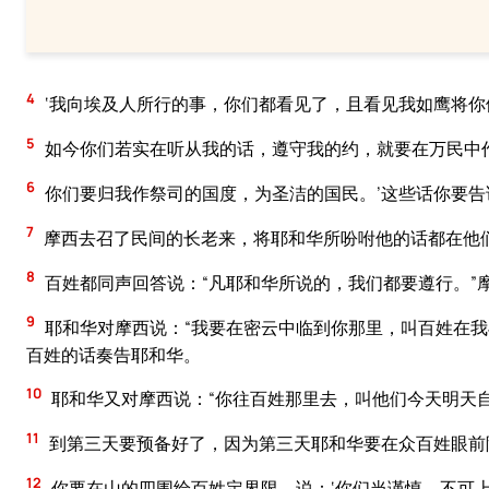
4
‘我向埃及人所行的事，你们都看见了，且看见我如鹰将你
5
如今你们若实在听从我的话，遵守我的约，就要在万民中
6
你们要归我作祭司的国度，为圣洁的国民。’这些话你要告
7
摩西去召了民间的长老来，将耶和华所吩咐他的话都在他
8
百姓都同声回答说：“凡耶和华所说的，我们都要遵行。”
9
耶和华对摩西说：“我要在密云中临到你那里，叫百姓在我
百姓的话奏告耶和华。
10
耶和华又对摩西说：“你往百姓那里去，叫他们今天明天
11
到第三天要预备好了，因为第三天耶和华要在众百姓眼前
12
你要在山的四围给百姓定界限，说：‘你们当谨慎，不可