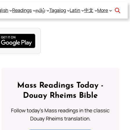
lish
Readings
தமிழ்
Tagalog
Latin
中文
More
Mass Readings Today -
Douay Rheims Bible
Follow today's Mass readings in the classic
Douay Rheims translation.