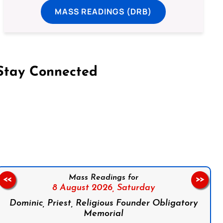
MASS READINGS (DRB)
Stay Connected
on Facebook
Follow us on Instagram
Follow us on X
Subscribe to our YouTube Channel
Follow us on WhatsApp
Mass Readings for
<<
>>
8 August 2026,
Saturday
Dominic, Priest, Religious Founder Obligatory
Memorial