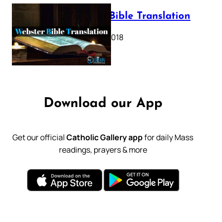
Webster Bible Translation
October 11, 2018
Download our App
Get our official
Catholic Gallery app
for daily Mass
readings, prayers & more