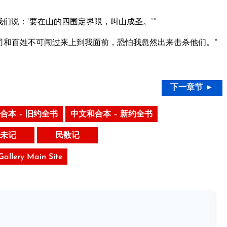
们说：‘要在山的四围定界限，叫山成圣。’”
司和百姓不可闯过来上到我面前，恐怕我忽然出来击杀他们。”
下一章节 ►
合本 – 旧约全书
中文和合本 – 新约全书
未记
民数记
 Gallery Main Site