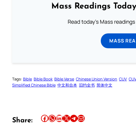
Mass Readings Today
Read today's Mass readings 
MASS REA
Tags:
Bible
Bible Book
Bible Verse
Chinese Union Version
CUV
CU
Simplified Chinese Bible
中文和合本
旧约全书
简体中文
Share this article on Facebook
Share this article on WhatsApp
Share this article on LinkedIn
Share this article on X
Share this article on Telegram
Email this Article
Share: