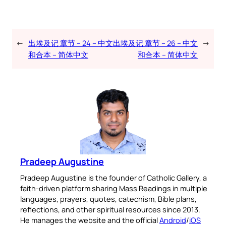
←
出埃及记 章节 – 24 – 中文
出埃及记 章节 – 26 – 中文
→
和合本 – 简体中文
和合本 – 简体中文
Pradeep Augustine
Pradeep Augustine is the founder of Catholic Gallery, a
faith-driven platform sharing Mass Readings in multiple
languages, prayers, quotes, catechism, Bible plans,
reflections, and other spiritual resources since 2013.
He manages the website and the official
Android
/
iOS