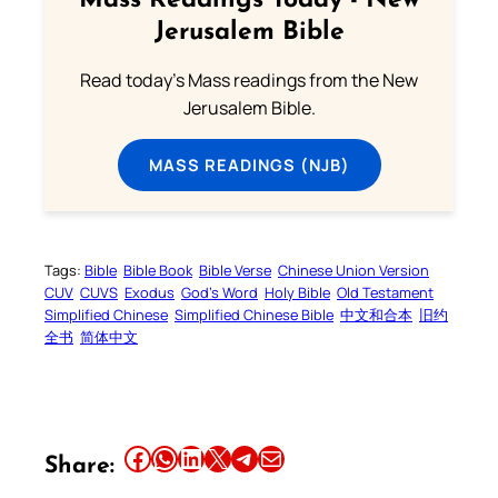
Mass Readings Today - New
Jerusalem Bible
Read today's Mass readings from the New
Jerusalem Bible.
MASS READINGS (NJB)
Tags:
Bible
Bible Book
Bible Verse
Chinese Union Version
CUV
CUVS
Exodus
God’s Word
Holy Bible
Old Testament
Simplified Chinese
Simplified Chinese Bible
中文和合本
旧约
全书
简体中文
Share this article on Facebook
Share this article on WhatsApp
Share this article on LinkedIn
Share this article on X
Share this article on Telegram
Email this Article
Share: