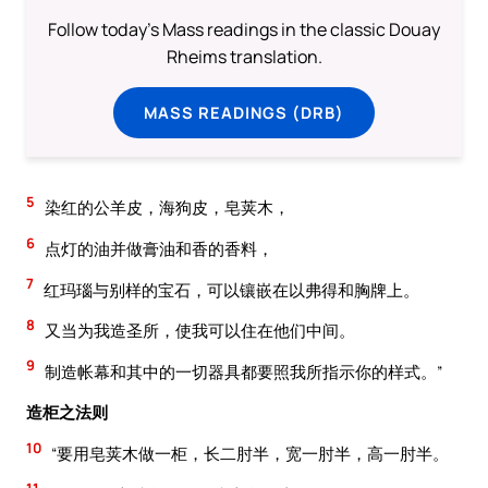
Follow today's Mass readings in the classic Douay
Rheims translation.
MASS READINGS (DRB)
5
染红的公羊皮，海狗皮，皂荚木，
6
点灯的油并做膏油和香的香料，
7
红玛瑙与别样的宝石，可以镶嵌在以弗得和胸牌上。
8
又当为我造圣所，使我可以住在他们中间。
9
制造帐幕和其中的一切器具都要照我所指示你的样式。”
造柜之法则
10
“要用皂荚木做一柜，长二肘半，宽一肘半，高一肘半。