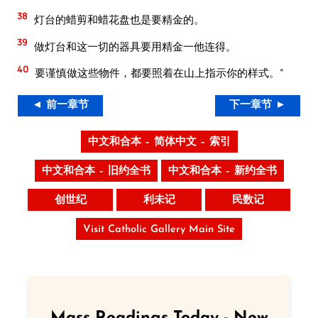
38
灯台的蜡剪和蜡花盘也是要精金的。
39
做灯台和这一切的器具要用精金一他连得。
40
要谨慎做这些物件，都要照着在山上指示你的样式。”
◄ 前一章节
下一章节 ►
中文和合本 – 简体中文 – 索引
中文和合本 – 旧约全书
中文和合本 – 新约全书
创世纪
利未记
民数记
Visit Catholic Gallery Main Site