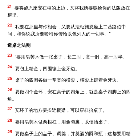
21
要将施恩座安在柜的上边，又将我所要赐给你的法版放在
柜里。
22
我要在那里与你相会，又要从法柜施恩座上二基路伯中
间，和你说我所要吩咐你传给以色列人的一切事。”
造桌之法则
23
“要用皂荚木做一张桌子，长二肘，宽一肘，高一肘半。
24
要包上精金，四围镶上金牙边。
25
桌子的四围各做一掌宽的横梁，横梁上镶着金牙边。
26
要做四个金环，安在桌子的四角上，就是桌子四脚上的四
角。
27
安环子的地方要挨近横梁，可以穿杠抬桌子。
28
要用皂荚木做两根杠，用金包裹，以便抬桌子。
29
要做桌子上的盘子、调羹，并奠酒的爵和瓶；这都要用精