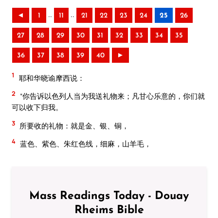
..
..
◄
1
11
21
22
23
24
25
26
27
28
29
30
31
32
33
34
35
36
37
38
39
40
►
1
耶和华晓谕摩西说：
2
“你告诉以色列人当为我送礼物来；凡甘心乐意的，你们就
可以收下归我。
3
所要收的礼物：就是金、银、铜，
4
蓝色、紫色、朱红色线，细麻，山羊毛，
Mass Readings Today - Douay
Rheims Bible