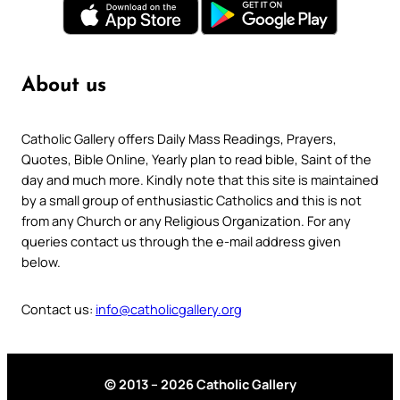
About us
Catholic Gallery offers Daily Mass Readings, Prayers,
Quotes, Bible Online, Yearly plan to read bible, Saint of the
day and much more. Kindly note that this site is maintained
by a small group of enthusiastic Catholics and this is not
from any Church or any Religious Organization. For any
queries contact us through the e-mail address given
below.
Contact us:
info@catholicgallery.org
© 2013 – 2026 Catholic Gallery