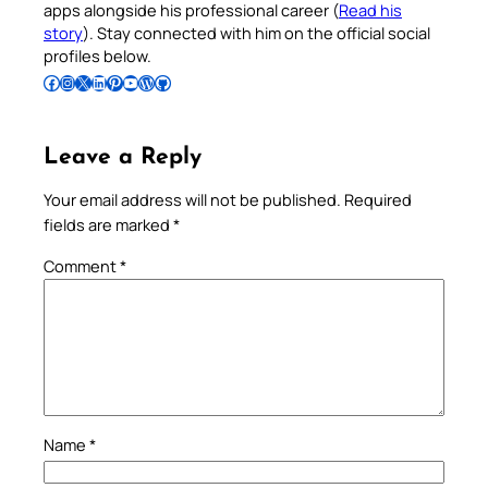
apps alongside his professional career (
Read his
story
). Stay connected with him on the official social
profiles below.
Follow Pradeep on Facebook
Follow Pradeep on Instagram
Follow Pradeep on X
Follow Pradeep on LinkedIn
Follow Pradeep on Pinterest
Subscribe to Pradeep’s Youtube Channel
Follow Pradeep on WordPress
Follow Pradeep on GitHub
Leave a Reply
Your email address will not be published.
Required
fields are marked
*
Comment
*
Name
*