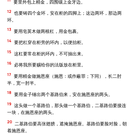
11
要里外包上精金，四围镶上金牙边。
12
也要铸四个金环，安在柜的四脚上；这边两环，那边两
环。
13
要用皂荚木做两根杠，用金包裹。
14
要把杠穿在柜旁的环内，以便抬柜。
15
这杠要常在柜的环内，不可抽出来。
16
必将我所要赐给你的法版放在柜里。
17
要用精金做施恩座（施恩：或作蔽罪；下同），长二肘
半，宽一肘半。
18
要用金子锤出两个基路伯来，安在施恩座的两头。
19
这头做一个基路伯，那头做一个基路伯，二基路伯要接连
一块，在施恩座的两头。
20
二基路伯要高张翅膀，遮掩施恩座。基路伯要脸对脸，朝
着施恩座。