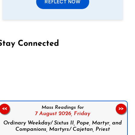
REFLECT NOW
Stay Connected
on Facebook
Follow us on Instagram
Follow us on X
Subscribe to our YouTube Channel
Follow us on WhatsApp
Mass Readings for
<<
>>
7 August 2026,
Friday
Ordinary Weekday/ Sixtus II, Pope, Martyr, and
Companions, Martyrs/ Cajetan, Priest