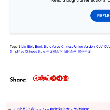
REFL
Tags:
Bible
Bible Book
Bible Verse
Chinese Union Version
CUV
CU
Simplified Chinese Bible
中文和合本
旧约全书
简体中文
Share this article on Facebook
Share this article on WhatsApp
Share this article on LinkedIn
Share this article on X
Share this article on Telegram
Email this Article
Share:
←
出埃及记 章节 – 37 – 中文和合本 – 简体中文