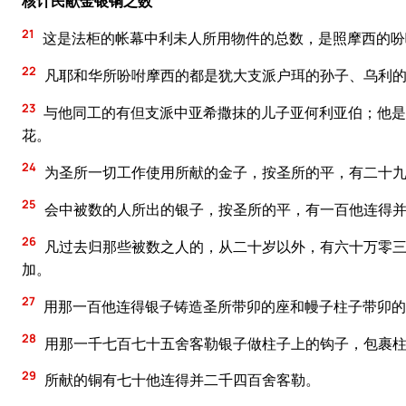
核计民献金银铜之数
21
这是法柜的帐幕中利未人所用物件的总数，是照摩西的吩
22
凡耶和华所吩咐摩西的都是犹大支派户珥的孙子、乌利
23
与他同工的有但支派中亚希撒抹的儿子亚何利亚伯；他是
花。
24
为圣所一切工作使用所献的金子，按圣所的平，有二十
25
会中被数的人所出的银子，按圣所的平，有一百他连得
26
凡过去归那些被数之人的，从二十岁以外，有六十万零三
加。
27
用那一百他连得银子铸造圣所带卯的座和幔子柱子带卯的
28
用那一千七百七十五舍客勒银子做柱子上的钩子，包裹
29
所献的铜有七十他连得并二千四百舍客勒。