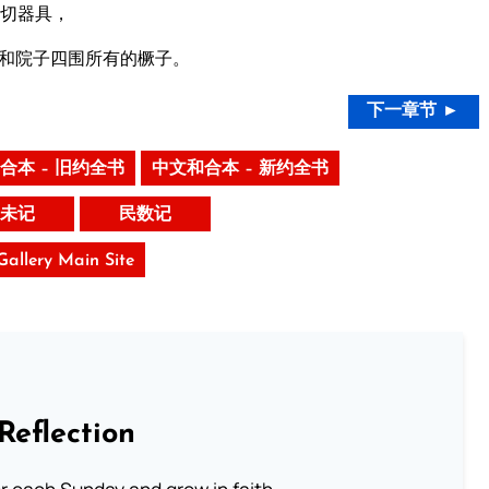
切器具，
和院子四围所有的橛子。
下一章节 ►
合本 – 旧约全书
中文和合本 – 新约全书
未记
民数记
 Gallery Main Site
Reflection
or each Sunday and grow in faith.