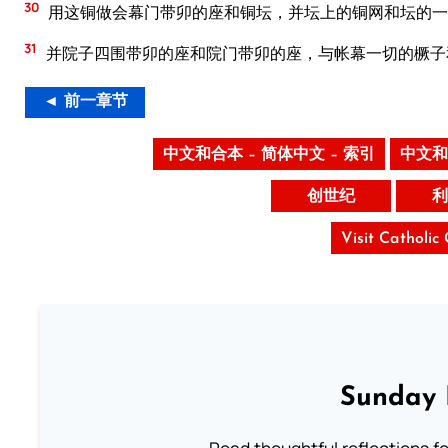
30
用这铜做会幕门带卯的座和铜坛，并坛上的铜网和坛的一
31
并院子四围带卯的座和院门带卯的座，与帐幕一切的橛子
◄ 前一章节
中文和合本 – 简体中文 – 索引
中文和
创世纪
利
Visit Catholic
Sunday 
Read thoughtful reflections f