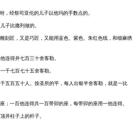
咐，经祭司亚伦的儿子以他玛的手数点的。
的儿子比撒列做的。
雕刻匠，又是巧匠，又能用蓝色、紫色、朱红色线，和细麻绣
九他连得并七百三十舍客勒。
并一千七百七十五舍客勒。
千五百五十人。按圣所的平，每人出银半舍客勒，就是一比
座；一百他连得共一百带卯的座，每带卯的座用一他连得。
柱顶并柱子上的杆子。