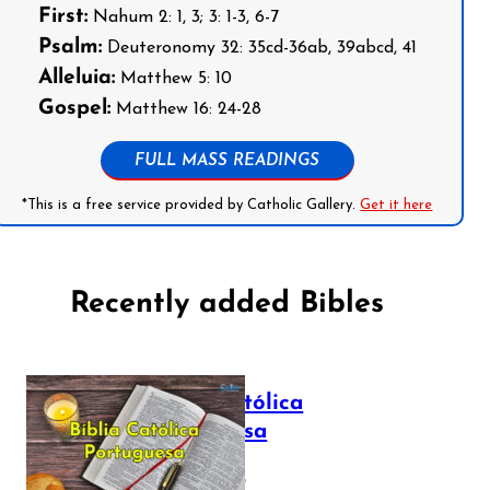
First:
Nahum 2: 1, 3; 3: 1-3, 6-7
Psalm:
Deuteronomy 32: 35cd-36ab, 39abcd, 41
Alleluia:
Matthew 5: 10
Gospel:
Matthew 16: 24-28
FULL MASS READINGS
*This is a free service provided by Catholic Gallery.
Get it here
Recently added Bibles
Bíblia Católica
Portuguesa
July 16, 2025