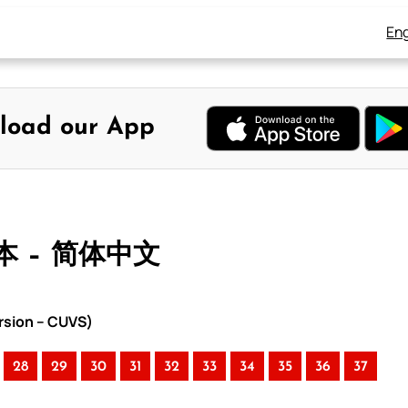
Eng
load our App
本 – 简体中文
rsion – CUVS)
28
29
30
31
32
33
34
35
36
37