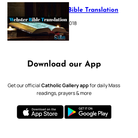
Webster Bible Translation
October 11, 2018
Download our App
Get our official
Catholic Gallery app
for daily Mass
readings, prayers & more