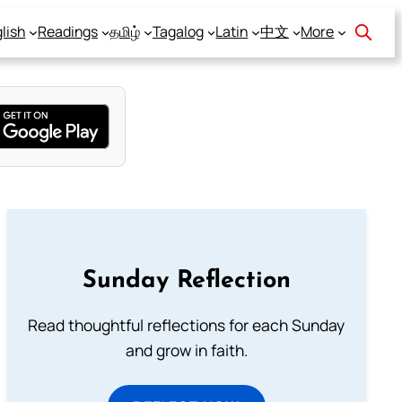
lish
Readings
தமிழ்
Tagalog
Latin
中文
More
Sunday Reflection
Read thoughtful reflections for each Sunday
and grow in faith.