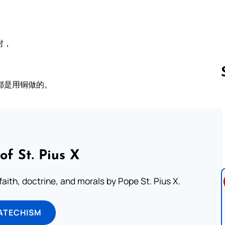
肘，
。
都是用铜做的。
Follow us 
of St. Pius X
aith, doctrine, and morals by Pope St. Pius X.
ATECHISM