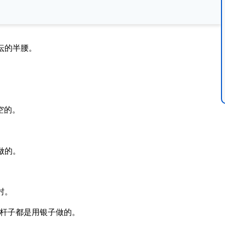
坛的半腰。
空的。
做的。
肘。
杆子都是用银子做的。