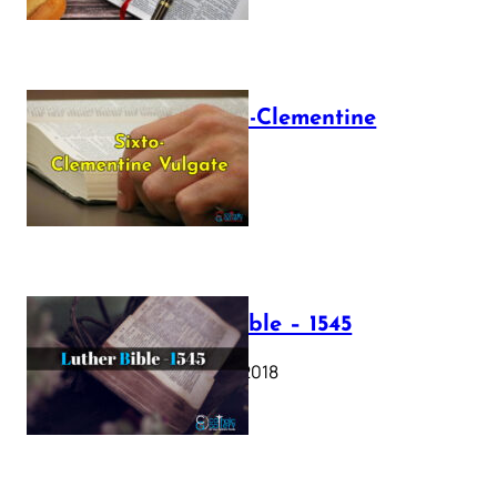
The Sixto-Clementine
Vulgate
July 12, 2025
Luther Bible – 1545
October 17, 2018