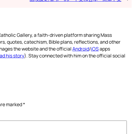
atholic Gallery, a faith-driven platform sharing Mass
rs, quotes, catechism, Bible plans, reflections, and other
nages the website and the official
Android
/
iOS
apps
ad his story
). Stay connected with him on the official social
 are marked
*