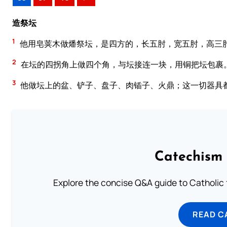
造祭坛
1
他用皂荚木做燔祭坛，是四方的，长五肘，宽五肘，高三
2
在坛的四拐角上做四个角，与坛接连一块，用铜把坛包裹
3
他做坛上的盆、铲子、盘子、肉锸子、火鼎；这一切器具
Catechism 
Explore the concise Q&A guide to Catholic f
READ C