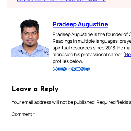
Pradeep Augustine
Pradeep Augustine is the founder of C
Readings in multiple languages, praye
spiritual resources since 2013. He ma
alongside his professional career (
Re
profiles below.
Follow Pradeep on Facebook
Follow Pradeep on Instagram
Follow Pradeep on X
Follow Pradeep on LinkedIn
Follow Pradeep on Pinterest
Subscribe to Pradeep’s Youtube Channel
Follow Pradeep on WordPress
Follow Pradeep on GitHub
Leave a Reply
Your email address will not be published.
Required fields
Comment
*