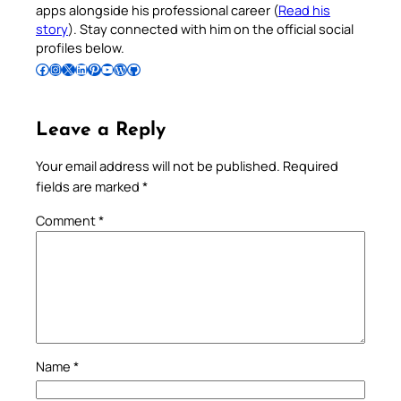
apps alongside his professional career (
Read his
story
). Stay connected with him on the official social
profiles below.
Follow Pradeep on Facebook
Follow Pradeep on Instagram
Follow Pradeep on X
Follow Pradeep on LinkedIn
Follow Pradeep on Pinterest
Subscribe to Pradeep’s Youtube Channel
Follow Pradeep on WordPress
Follow Pradeep on GitHub
Leave a Reply
Your email address will not be published.
Required
fields are marked
*
Comment
*
Name
*