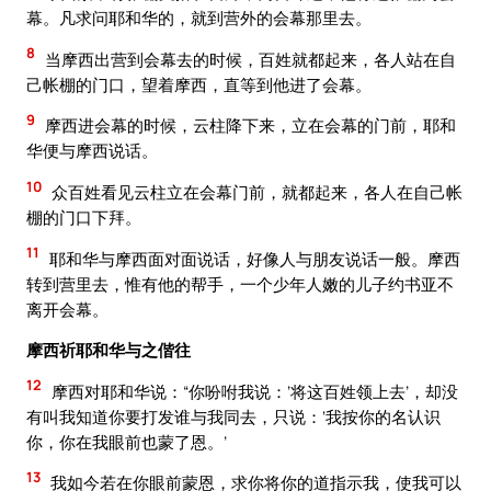
幕。凡求问耶和华的，就到营外的会幕那里去。
8
当摩西出营到会幕去的时候，百姓就都起来，各人站在自
己帐棚的门口，望着摩西，直等到他进了会幕。
9
摩西进会幕的时候，云柱降下来，立在会幕的门前，耶和
华便与摩西说话。
10
众百姓看见云柱立在会幕门前，就都起来，各人在自己帐
棚的门口下拜。
11
耶和华与摩西面对面说话，好像人与朋友说话一般。摩西
转到营里去，惟有他的帮手，一个少年人嫩的儿子约书亚不
离开会幕。
摩西祈耶和华与之偕往
12
摩西对耶和华说：“你吩咐我说：‘将这百姓领上去’，却没
有叫我知道你要打发谁与我同去，只说：‘我按你的名认识
你，你在我眼前也蒙了恩。’
13
我如今若在你眼前蒙恩，求你将你的道指示我，使我可以