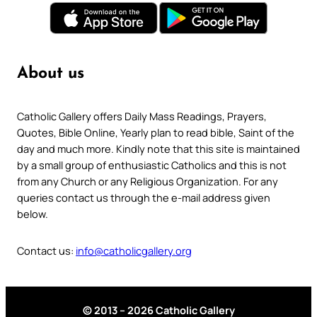
About us
Catholic Gallery offers Daily Mass Readings, Prayers,
Quotes, Bible Online, Yearly plan to read bible, Saint of the
day and much more. Kindly note that this site is maintained
by a small group of enthusiastic Catholics and this is not
from any Church or any Religious Organization. For any
queries contact us through the e-mail address given
below.
Contact us:
info@catholicgallery.org
© 2013 – 2026 Catholic Gallery