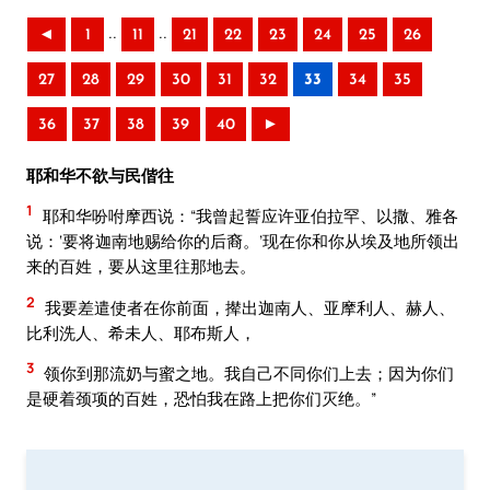
..
..
◄
1
11
21
22
23
24
25
26
27
28
29
30
31
32
33
34
35
36
37
38
39
40
►
耶和华不欲与民偕往
1
耶和华吩咐摩西说：“我曾起誓应许亚伯拉罕、以撒、雅各
说：‘要将迦南地赐给你的后裔。’现在你和你从埃及地所领出
来的百姓，要从这里往那地去。
2
我要差遣使者在你前面，撵出迦南人、亚摩利人、赫人、
比利洗人、希未人、耶布斯人，
3
领你到那流奶与蜜之地。我自己不同你们上去；因为你们
是硬着颈项的百姓，恐怕我在路上把你们灭绝。”