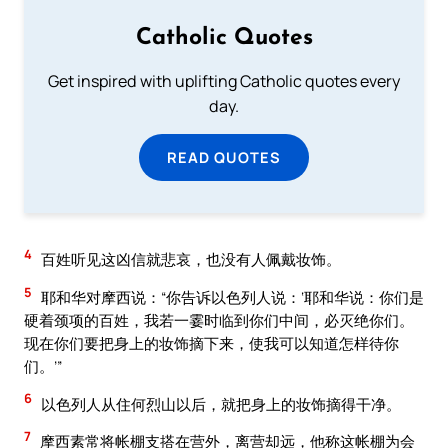
Catholic Quotes
Get inspired with uplifting Catholic quotes every
day.
READ QUOTES
4
百姓听见这凶信就悲哀，也没有人佩戴妆饰。
5
耶和华对摩西说：“你告诉以色列人说：‘耶和华说：你们是
硬着颈项的百姓，我若一霎时临到你们中间，必灭绝你们。
现在你们要把身上的妆饰摘下来，使我可以知道怎样待你
们。’”
6
以色列人从住何烈山以后，就把身上的妆饰摘得干净。
7
摩西素常将帐棚支搭在营外，离营却远，他称这帐棚为会