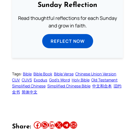
Sunday Reflection
Read thoughtful reflections for each Sunday
and grow in faith.
REFLECT NOW
Tags:
Bible
Bible Book
Bible Verse
Chinese Union Version
CUV
CUVS
Exodus
God’s Word
Holy Bible
Old Testament
Simplified Chinese
Simplified Chinese Bible
中文和合本
旧约
全书
简体中文
Share this article on Facebook
Share this article on WhatsApp
Share this article on LinkedIn
Share this article on X
Share this article on Telegram
Email this Article
Share: