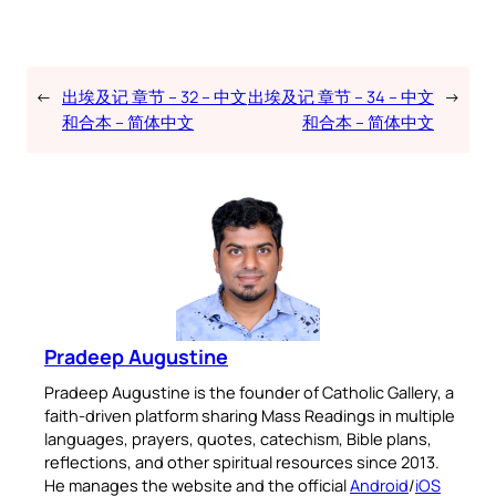
←
出埃及记 章节 – 32 – 中文
出埃及记 章节 – 34 – 中文
→
和合本 – 简体中文
和合本 – 简体中文
Pradeep Augustine
Pradeep Augustine is the founder of Catholic Gallery, a
faith-driven platform sharing Mass Readings in multiple
languages, prayers, quotes, catechism, Bible plans,
reflections, and other spiritual resources since 2013.
He manages the website and the official
Android
/
iOS