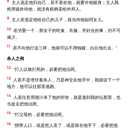
8
主人选定他归自己，若不喜欢他，就要许他赎身；主人既
然用诡诈待他，就没有权柄卖给外邦人。
9
主人若选定他给自己的儿子，就当待他如同女儿。
10
若另娶一个，那女子的吃食、衣服，并好合的事，仍不可
减少。
11
若不向他行这三样，他就可以不用钱赎，白白地出去。”
杀人之例
12
“打人以致打死的，必要把他治死。
13
人若不是埋伏着杀人，乃是神交在他手中，我就设下一个
地方，他可以往那里逃跑。
14
人若任意用诡计杀了他的邻舍，就是逃到我的坛那里，也
当捉去把他治死。
15
“打父母的，必要把他治死。
16
“拐带人口，或是把人卖了，或是留在他手下，必要把他