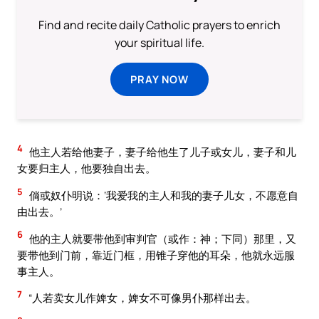
Find and recite daily Catholic prayers to enrich
your spiritual life.
PRAY NOW
4
他主人若给他妻子，妻子给他生了儿子或女儿，妻子和儿
女要归主人，他要独自出去。
5
倘或奴仆明说：‘我爱我的主人和我的妻子儿女，不愿意自
由出去。’
6
他的主人就要带他到审判官（或作：神；下同）那里，又
要带他到门前，靠近门框，用锥子穿他的耳朵，他就永远服
事主人。
7
“人若卖女儿作婢女，婢女不可像男仆那样出去。