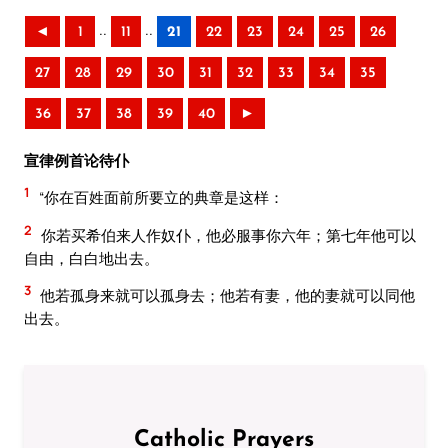
..
..
◄
1
11
21
22
23
24
25
26
27
28
29
30
31
32
33
34
35
36
37
38
39
40
►
宣律例首论待仆
1
“你在百姓面前所要立的典章是这样：
2
你若买希伯来人作奴仆，他必服事你六年；第七年他可以
自由，白白地出去。
3
他若孤身来就可以孤身去；他若有妻，他的妻就可以同他
出去。
Catholic Prayers