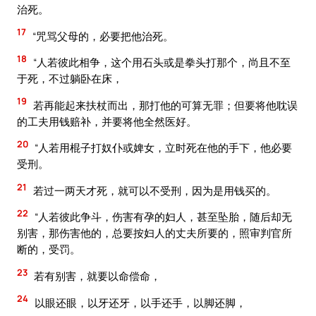
治死。
17
“咒骂父母的，必要把他治死。
18
“人若彼此相争，这个用石头或是拳头打那个，尚且不至
于死，不过躺卧在床，
19
若再能起来扶杖而出，那打他的可算无罪；但要将他耽误
的工夫用钱赔补，并要将他全然医好。
20
“人若用棍子打奴仆或婢女，立时死在他的手下，他必要
受刑。
21
若过一两天才死，就可以不受刑，因为是用钱买的。
22
“人若彼此争斗，伤害有孕的妇人，甚至坠胎，随后却无
别害，那伤害他的，总要按妇人的丈夫所要的，照审判官所
断的，受罚。
23
若有别害，就要以命偿命，
24
以眼还眼，以牙还牙，以手还手，以脚还脚，