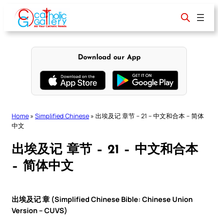
Skip
to
content
Download our App
Home
»
Simplified Chinese
»
出埃及记 章节 – 21 – 中文和合本 – 简体
中文
出埃及记 章节 – 21 – 中文和合本
– 简体中文
出埃及记 章 (Simplified Chinese Bible: Chinese Union
Version – CUVS)