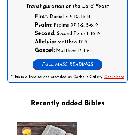
Transfiguration of the Lord Feast
First:
Daniel 7: 9-10, 13-14
Psalm:
Psalms 97: 1-2, 5-6, 9
Second:
Second Peter 1: 16-19
Alleluia:
Matthew 17: 5
Gospel:
Matthew 17: 1-9
FULL MASS READINGS
*This is a free service provided by Catholic Gallery.
Get it here
Recently added Bibles