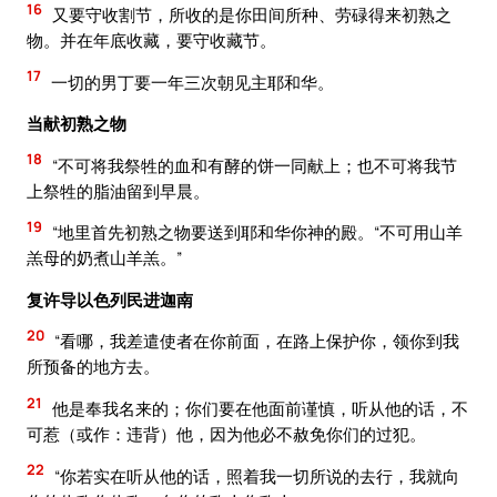
16
又要守收割节，所收的是你田间所种、劳碌得来初熟之
物。并在年底收藏，要守收藏节。
17
一切的男丁要一年三次朝见主耶和华。
当献初熟之物
18
“不可将我祭牲的血和有酵的饼一同献上；也不可将我节
上祭牲的脂油留到早晨。
19
“地里首先初熟之物要送到耶和华你神的殿。“不可用山羊
羔母的奶煮山羊羔。”
复许导以色列民进迦南
20
“看哪，我差遣使者在你前面，在路上保护你，领你到我
所预备的地方去。
21
他是奉我名来的；你们要在他面前谨慎，听从他的话，不
可惹（或作：违背）他，因为他必不赦免你们的过犯。
22
“你若实在听从他的话，照着我一切所说的去行，我就向