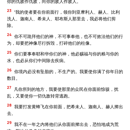
你的仇敌作仇敌，向你的敌人作敌人。
23
“我的使者要在你前面行，领你到亚摩利人、赫人、比利
洗人、迦南人、希未人、耶布斯人那里去，我必将他们剪
除。
24
你不可跪拜他们的神，不可事奉他，也不可效法他们的行
为，却要把神像尽行拆毁，打碎他们的柱像。
25
你们要事奉耶和华你们的神，他必赐福与你的粮与你的
水，也必从你们中间除去疾病。
26
你境内必没有坠胎的，不生产的。我要使你满了你年日的
数目。
27
凡你所到的地方，我要使那里的众民在你面前惊骇，扰
乱，又要使你一切仇敌转背逃跑。
28
我要打发黄蜂飞在你前面，把希未人、迦南人、赫人撵出
去。
29
我不在一年之内将他们从你面前撵出去，恐怕地成为荒