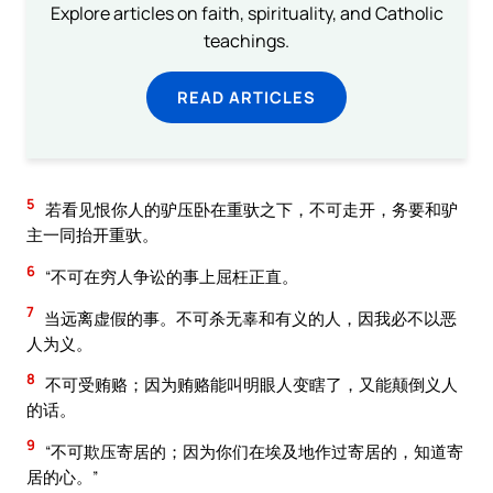
Explore articles on faith, spirituality, and Catholic
teachings.
READ ARTICLES
5
若看见恨你人的驴压卧在重驮之下，不可走开，务要和驴
主一同抬开重驮。
6
“不可在穷人争讼的事上屈枉正直。
7
当远离虚假的事。不可杀无辜和有义的人，因我必不以恶
人为义。
8
不可受贿赂；因为贿赂能叫明眼人变瞎了，又能颠倒义人
的话。
9
“不可欺压寄居的；因为你们在埃及地作过寄居的，知道寄
居的心。”