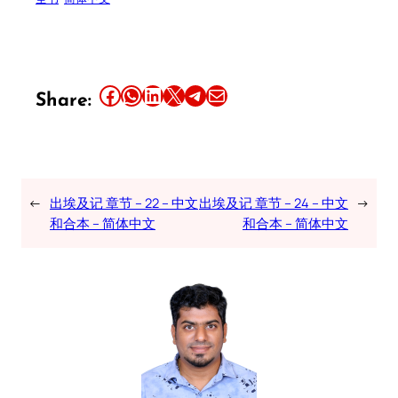
Share this article on Facebook
Share this article on WhatsApp
Share this article on LinkedIn
Share this article on X
Share this article on Telegram
Email this Article
Share:
←
出埃及记 章节 – 22 – 中文
出埃及记 章节 – 24 – 中文
→
和合本 – 简体中文
和合本 – 简体中文