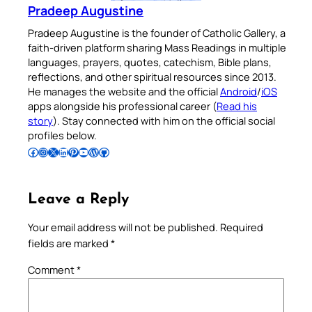
Pradeep Augustine
Pradeep Augustine is the founder of Catholic Gallery, a
faith-driven platform sharing Mass Readings in multiple
languages, prayers, quotes, catechism, Bible plans,
reflections, and other spiritual resources since 2013.
He manages the website and the official
Android
/
iOS
apps alongside his professional career (
Read his
story
). Stay connected with him on the official social
profiles below.
Follow Pradeep on Facebook
Follow Pradeep on Instagram
Follow Pradeep on X
Follow Pradeep on LinkedIn
Follow Pradeep on Pinterest
Subscribe to Pradeep’s Youtube Channel
Follow Pradeep on WordPress
Follow Pradeep on GitHub
Leave a Reply
Your email address will not be published.
Required
fields are marked
*
Comment
*