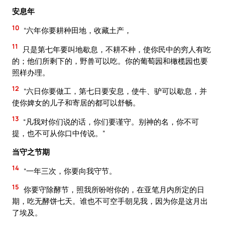
安息年
10
“六年你要耕种田地，收藏土产，
11
只是第七年要叫地歇息，不耕不种，使你民中的穷人有吃
的；他们所剩下的，野兽可以吃。你的葡萄园和橄榄园也要
照样办理。
12
“六日你要做工，第七日要安息，使牛、驴可以歇息，并
使你婢女的儿子和寄居的都可以舒畅。
13
“凡我对你们说的话，你们要谨守。别神的名，你不可
提，也不可从你口中传说。”
当守之节期
14
“一年三次，你要向我守节。
15
你要守除酵节，照我所吩咐你的，在亚笔月内所定的日
期，吃无酵饼七天。谁也不可空手朝见我，因为你是这月出
了埃及。