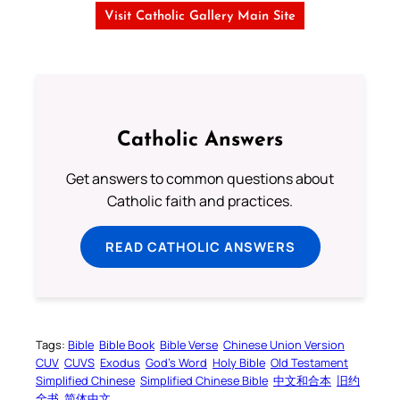
Visit Catholic Gallery Main Site
Catholic Answers
Get answers to common questions about
Catholic faith and practices.
READ CATHOLIC ANSWERS
Tags:
Bible
Bible Book
Bible Verse
Chinese Union Version
CUV
CUVS
Exodus
God’s Word
Holy Bible
Old Testament
Simplified Chinese
Simplified Chinese Bible
中文和合本
旧约
全书
简体中文