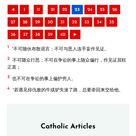
..
..
◄
1
11
21
22
23
24
25
26
27
28
29
30
31
32
33
34
35
36
37
38
39
40
►
1
“不可随伙布散谣言；不可与恶人连手妄作见证。
2
不可随众行恶；不可在争讼的事上随众偏行，作见证屈枉
正直；
3
也不可在争讼的事上偏护穷人。
4
“若遇见你仇敌的牛或驴失迷了路，总要牵回来交给他。
Catholic Articles