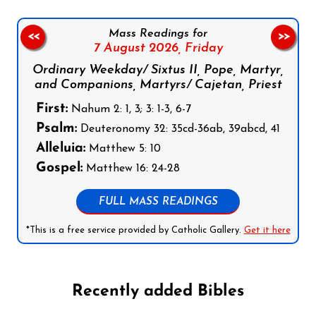
Mass Readings for
<<
>>
7 August 2026,
Friday
Ordinary Weekday/ Sixtus II, Pope, Martyr,
and Companions, Martyrs/ Cajetan, Priest
First:
Nahum 2: 1, 3; 3: 1-3, 6-7
Psalm:
Deuteronomy 32: 35cd-36ab, 39abcd, 41
Alleluia:
Matthew 5: 10
Gospel:
Matthew 16: 24-28
FULL MASS READINGS
*This is a free service provided by Catholic Gallery.
Get it here
Recently added Bibles