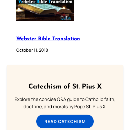
Webster Bible Translation
October 11, 2018
Catechism of St. Pius X
Explore the concise Q&A guide to Catholic faith,
doctrine, and morals by Pope St. Pius X.
READ CATECHISM