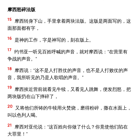
摩西怒碎法版
15
摩西转身下山，手里拿着两块法版。这版是两面写的，这
面那面都有字，
16
是神的工作，字是神写的，刻在版上。
17
约书亚一听见百姓呼喊的声音，就对摩西说：“在营里有
争战的声音。”
18
摩西说：“这不是人打胜仗的声音，也不是人打败仗的声
音，我所听见的乃是人歌唱的声音。”
19
摩西挨近营前就看见牛犊，又看见人跳舞，便发烈怒，把
两块版扔在山下摔碎了，
20
又将他们所铸的牛犊用火焚烧，磨得粉碎，撒在水面上，
叫以色列人喝。
21
摩西对亚伦说：“这百姓向你做了什么？你竟使他们陷在
大罪里！”