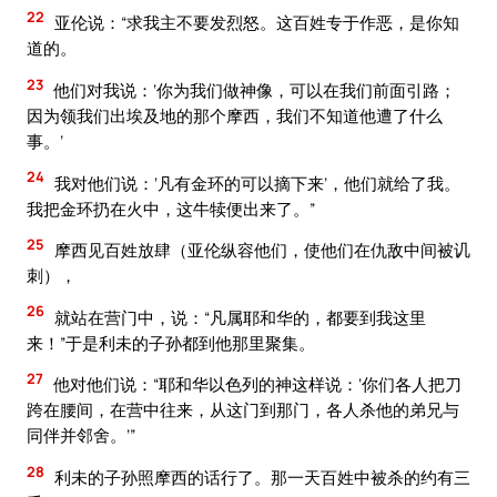
22
亚伦说：“求我主不要发烈怒。这百姓专于作恶，是你知
道的。
23
他们对我说：‘你为我们做神像，可以在我们前面引路；
因为领我们出埃及地的那个摩西，我们不知道他遭了什么
事。’
24
我对他们说：‘凡有金环的可以摘下来’，他们就给了我。
我把金环扔在火中，这牛犊便出来了。”
25
摩西见百姓放肆（亚伦纵容他们，使他们在仇敌中间被讥
刺），
26
就站在营门中，说：“凡属耶和华的，都要到我这里
来！”于是利未的子孙都到他那里聚集。
27
他对他们说：“耶和华以色列的神这样说：‘你们各人把刀
跨在腰间，在营中往来，从这门到那门，各人杀他的弟兄与
同伴并邻舍。’”
28
利未的子孙照摩西的话行了。那一天百姓中被杀的约有三