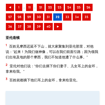
..
..
◄
1
11
21
22
23
24
25
26
27
28
29
30
31
32
33
34
35
36
37
38
39
40
►
亚伦造犊
1
百姓见摩西迟延不下山，就大家聚集到亚伦那里，对他
说：“起来！为我们做神像，可以在我们前面引路；因为领我
们出埃及地的那个摩西，我们不知道他遭了什么事。”
2
亚伦对他们说：“你们去摘下你们妻子、儿女耳上的金环，
拿来给我。”
3
百姓就都摘下他们耳上的金环，拿来给亚伦。