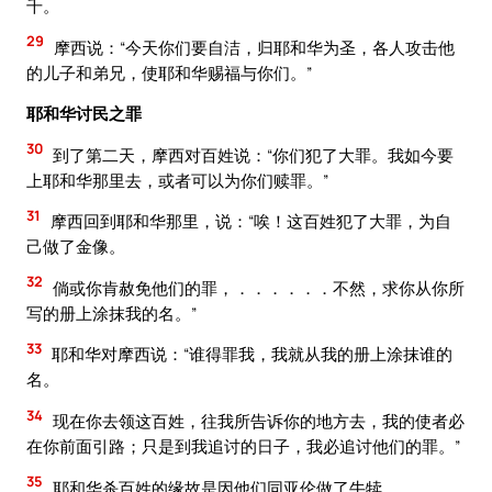
千。
29
摩西说：“今天你们要自洁，归耶和华为圣，各人攻击他
的儿子和弟兄，使耶和华赐福与你们。”
耶和华讨民之罪
30
到了第二天，摩西对百姓说：“你们犯了大罪。我如今要
上耶和华那里去，或者可以为你们赎罪。”
31
摩西回到耶和华那里，说：“唉！这百姓犯了大罪，为自
己做了金像。
32
倘或你肯赦免他们的罪，．．．．．．不然，求你从你所
写的册上涂抹我的名。”
33
耶和华对摩西说：“谁得罪我，我就从我的册上涂抹谁的
名。
34
现在你去领这百姓，往我所告诉你的地方去，我的使者必
在你前面引路；只是到我追讨的日子，我必追讨他们的罪。”
35
耶和华杀百姓的缘故是因他们同亚伦做了牛犊。