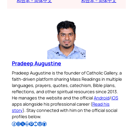
和合本 – 简体中文
和合本 – 简体中文
Pradeep Augustine
Pradeep Augustine is the founder of Catholic Gallery, a
faith-driven platform sharing Mass Readings in multiple
languages, prayers, quotes, catechism, Bible plans,
reflections, and other spiritual resources since 2013.
He manages the website and the official
Android
/
iOS
apps alongside his professional career (
Read his
story
). Stay connected with him on the official social
profiles below.
Follow Pradeep on Facebook
Follow Pradeep on Instagram
Follow Pradeep on X
Follow Pradeep on LinkedIn
Follow Pradeep on Pinterest
Subscribe to Pradeep’s Youtube Channel
Follow Pradeep on WordPress
Follow Pradeep on GitHub