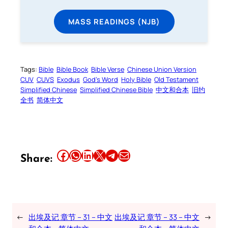
MASS READINGS (NJB)
Tags:
Bible
Bible Book
Bible Verse
Chinese Union Version
CUV
CUVS
Exodus
God’s Word
Holy Bible
Old Testament
Simplified Chinese
Simplified Chinese Bible
中文和合本
旧约
全书
简体中文
Share this article on Facebook
Share this article on WhatsApp
Share this article on LinkedIn
Share this article on X
Share this article on Telegram
Email this Article
Share:
←
出埃及记 章节 – 31 – 中文
出埃及记 章节 – 33 – 中文
→