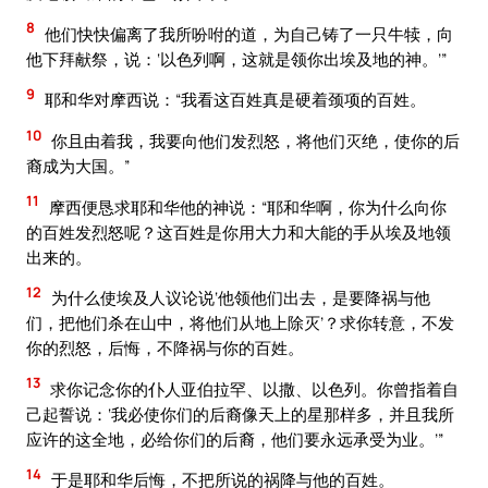
8
他们快快偏离了我所吩咐的道，为自己铸了一只牛犊，向
他下拜献祭，说：‘以色列啊，这就是领你出埃及地的神。’”
9
耶和华对摩西说：“我看这百姓真是硬着颈项的百姓。
10
你且由着我，我要向他们发烈怒，将他们灭绝，使你的后
裔成为大国。”
11
摩西便恳求耶和华他的神说：“耶和华啊，你为什么向你
的百姓发烈怒呢？这百姓是你用大力和大能的手从埃及地领
出来的。
12
为什么使埃及人议论说‘他领他们出去，是要降祸与他
们，把他们杀在山中，将他们从地上除灭’？求你转意，不发
你的烈怒，后悔，不降祸与你的百姓。
13
求你记念你的仆人亚伯拉罕、以撒、以色列。你曾指着自
己起誓说：‘我必使你们的后裔像天上的星那样多，并且我所
应许的这全地，必给你们的后裔，他们要永远承受为业。’”
14
于是耶和华后悔，不把所说的祸降与他的百姓。