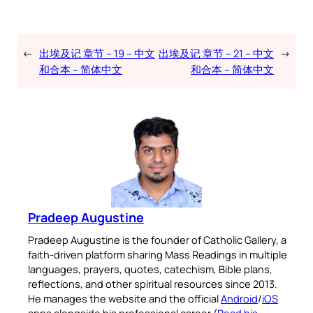
←
出埃及记 章节 – 19 – 中文
出埃及记 章节 – 21 – 中文
→
和合本 – 简体中文
和合本 – 简体中文
Pradeep Augustine
Pradeep Augustine is the founder of Catholic Gallery, a
faith-driven platform sharing Mass Readings in multiple
languages, prayers, quotes, catechism, Bible plans,
reflections, and other spiritual resources since 2013.
He manages the website and the official
Android
/
iOS