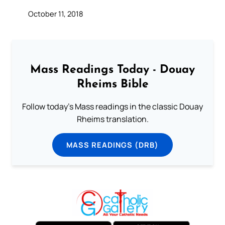
October 11, 2018
Mass Readings Today - Douay
Rheims Bible
Follow today's Mass readings in the classic Douay
Rheims translation.
MASS READINGS (DRB)