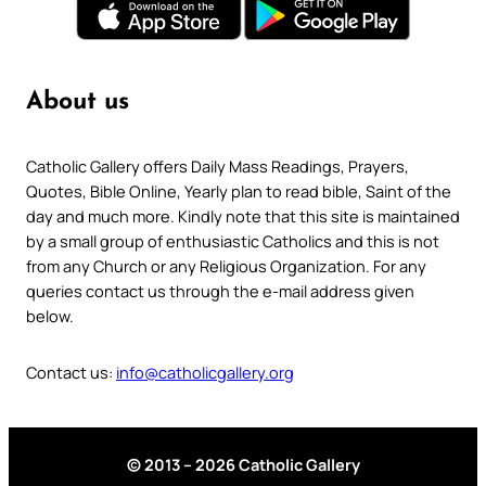
About us
Catholic Gallery offers Daily Mass Readings, Prayers,
Quotes, Bible Online, Yearly plan to read bible, Saint of the
day and much more. Kindly note that this site is maintained
by a small group of enthusiastic Catholics and this is not
from any Church or any Religious Organization. For any
queries contact us through the e-mail address given
below.
Contact us:
info@catholicgallery.org
© 2013 – 2026 Catholic Gallery