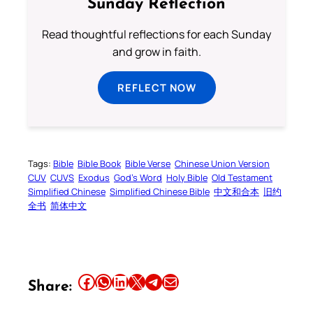
Sunday Reflection
Read thoughtful reflections for each Sunday
and grow in faith.
REFLECT NOW
Tags:
Bible
Bible Book
Bible Verse
Chinese Union Version
CUV
CUVS
Exodus
God’s Word
Holy Bible
Old Testament
Simplified Chinese
Simplified Chinese Bible
中文和合本
旧约
全书
简体中文
Share this article on Facebook
Share this article on WhatsApp
Share this article on LinkedIn
Share this article on X
Share this article on Telegram
Email this Article
Share: