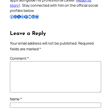
apps alongside his professional career (
Read his
story
). Stay connected with him on the official social
profiles below.
Follow Pradeep on Facebook
Follow Pradeep on Instagram
Follow Pradeep on X
Follow Pradeep on LinkedIn
Follow Pradeep on Pinterest
Subscribe to Pradeep’s Youtube Channel
Follow Pradeep on WordPress
Follow Pradeep on GitHub
Leave a Reply
Your email address will not be published.
Required
fields are marked
*
Comment
*
Name
*