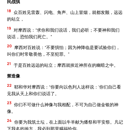
民战惧
18
众百姓见雷轰、闪电、角声、山上冒烟，就都发颤，远远
的站立，
19
对摩西说：“求你和我们说话，我们必听；不要神和我们
说话，恐怕我们死亡。”
20
摩西对百姓说：“不要惧怕；因为神降临是要试验你们，
叫你们时常敬畏他，不至犯罪。”
21
于是百姓远远的站立；摩西就挨近神所在的幽暗之中。
禁造像
22
耶和华对摩西说：“你要向以色列人这样说：‘你们自己看
见我从天上和你们说话了。
23
你们不可做什么神像与我相配，不可为自己做金银的神
像。
24
你要为我筑土坛，在上面以牛羊献为燔祭和平安祭。凡记
下我名的地方，我必到那里赐福给你。