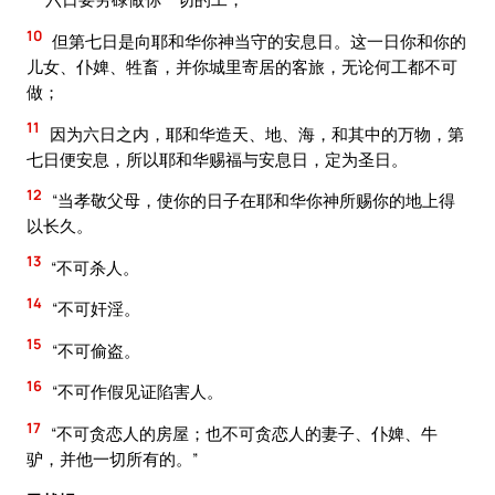
10
但第七日是向耶和华你神当守的安息日。这一日你和你的
儿女、仆婢、牲畜，并你城里寄居的客旅，无论何工都不可
做；
11
因为六日之内，耶和华造天、地、海，和其中的万物，第
七日便安息，所以耶和华赐福与安息日，定为圣日。
12
“当孝敬父母，使你的日子在耶和华你神所赐你的地上得
以长久。
13
“不可杀人。
14
“不可奸淫。
15
“不可偷盗。
16
“不可作假见证陷害人。
17
“不可贪恋人的房屋；也不可贪恋人的妻子、仆婢、牛
驴，并他一切所有的。”