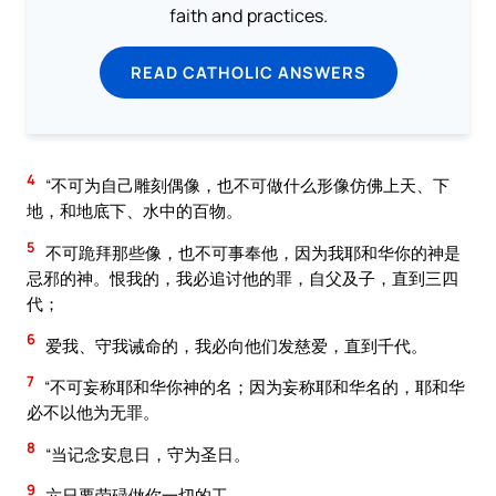
faith and practices.
READ CATHOLIC ANSWERS
4
“不可为自己雕刻偶像，也不可做什么形像仿佛上天、下
地，和地底下、水中的百物。
5
不可跪拜那些像，也不可事奉他，因为我耶和华你的神是
忌邪的神。恨我的，我必追讨他的罪，自父及子，直到三四
代；
6
爱我、守我诫命的，我必向他们发慈爱，直到千代。
7
“不可妄称耶和华你神的名；因为妄称耶和华名的，耶和华
必不以他为无罪。
8
“当记念安息日，守为圣日。
9
六日要劳碌做你一切的工，