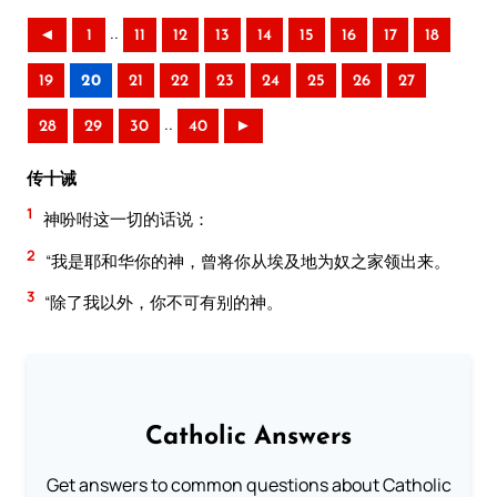
..
◄
1
11
12
13
14
15
16
17
18
19
20
21
22
23
24
25
26
27
..
28
29
30
40
►
传十诫
1
神吩咐这一切的话说：
2
“我是耶和华你的神，曾将你从埃及地为奴之家领出来。
3
“除了我以外，你不可有别的神。
Catholic Answers
Get answers to common questions about Catholic