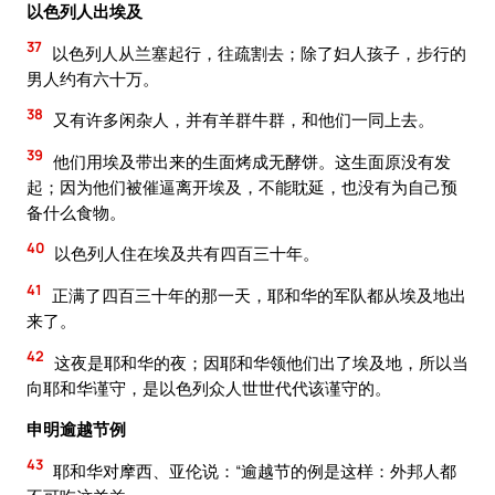
以色列人出埃及
37
以色列人从兰塞起行，往疏割去；除了妇人孩子，步行的
男人约有六十万。
38
又有许多闲杂人，并有羊群牛群，和他们一同上去。
39
他们用埃及带出来的生面烤成无酵饼。这生面原没有发
起；因为他们被催逼离开埃及，不能耽延，也没有为自己预
备什么食物。
40
以色列人住在埃及共有四百三十年。
41
正满了四百三十年的那一天，耶和华的军队都从埃及地出
来了。
42
这夜是耶和华的夜；因耶和华领他们出了埃及地，所以当
向耶和华谨守，是以色列众人世世代代该谨守的。
申明逾越节例
43
耶和华对摩西、亚伦说：“逾越节的例是这样：外邦人都