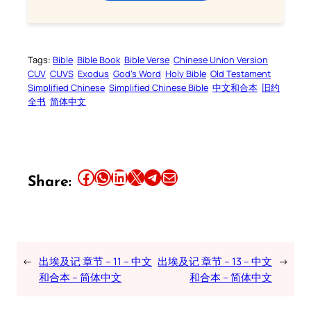
Tags:
Bible
Bible Book
Bible Verse
Chinese Union Version
CUV
CUVS
Exodus
God’s Word
Holy Bible
Old Testament
Simplified Chinese
Simplified Chinese Bible
中文和合本
旧约
全书
简体中文
Share this article on Facebook
Share this article on WhatsApp
Share this article on LinkedIn
Share this article on X
Share this article on Telegram
Email this Article
Share:
←
出埃及记 章节 – 11 – 中文
出埃及记 章节 – 13 – 中文
→
和合本 – 简体中文
和合本 – 简体中文