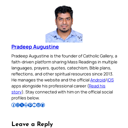
Pradeep Augustine
Pradeep Augustine is the founder of Catholic Gallery, a
faith-driven platform sharing Mass Readings in multiple
languages, prayers, quotes, catechism, Bible plans,
reflections, and other spiritual resources since 2013.
He manages the website and the official
Android
/
iOS
apps alongside his professional career (
Read his
story
). Stay connected with him on the official social
profiles below.
Follow Pradeep on Facebook
Follow Pradeep on Instagram
Follow Pradeep on X
Follow Pradeep on LinkedIn
Follow Pradeep on Pinterest
Subscribe to Pradeep’s Youtube Channel
Follow Pradeep on WordPress
Follow Pradeep on GitHub
Leave a Reply