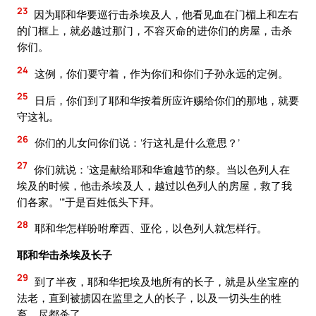
23
因为耶和华要巡行击杀埃及人，他看见血在门楣上和左右
的门框上，就必越过那门，不容灭命的进你们的房屋，击杀
你们。
24
这例，你们要守着，作为你们和你们子孙永远的定例。
25
日后，你们到了耶和华按着所应许赐给你们的那地，就要
守这礼。
26
你们的儿女问你们说：‘行这礼是什么意思？’
27
你们就说：‘这是献给耶和华逾越节的祭。当以色列人在
埃及的时候，他击杀埃及人，越过以色列人的房屋，救了我
们各家。’”于是百姓低头下拜。
28
耶和华怎样吩咐摩西、亚伦，以色列人就怎样行。
耶和华击杀埃及长子
29
到了半夜，耶和华把埃及地所有的长子，就是从坐宝座的
法老，直到被掳囚在监里之人的长子，以及一切头生的牲
畜，尽都杀了。