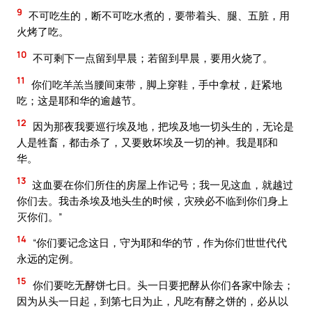
9
不可吃生的，断不可吃水煮的，要带着头、腿、五脏，用
火烤了吃。
10
不可剩下一点留到早晨；若留到早晨，要用火烧了。
11
你们吃羊羔当腰间束带，脚上穿鞋，手中拿杖，赶紧地
吃；这是耶和华的逾越节。
12
因为那夜我要巡行埃及地，把埃及地一切头生的，无论是
人是牲畜，都击杀了，又要败坏埃及一切的神。我是耶和
华。
13
这血要在你们所住的房屋上作记号；我一见这血，就越过
你们去。我击杀埃及地头生的时候，灾殃必不临到你们身上
灭你们。”
14
“你们要记念这日，守为耶和华的节，作为你们世世代代
永远的定例。
15
你们要吃无酵饼七日。头一日要把酵从你们各家中除去；
因为从头一日起，到第七日为止，凡吃有酵之饼的，必从以