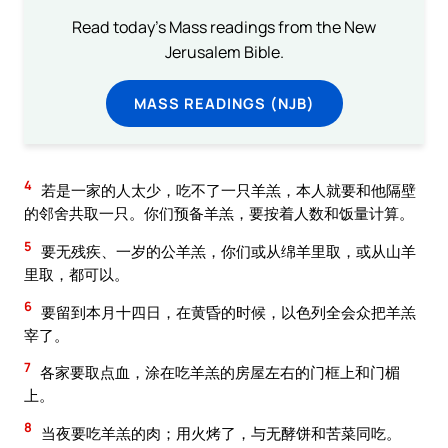
Read today's Mass readings from the New
Jerusalem Bible.
MASS READINGS (NJB)
4
若是一家的人太少，吃不了一只羊羔，本人就要和他隔壁
的邻舍共取一只。你们预备羊羔，要按着人数和饭量计算。
5
要无残疾、一岁的公羊羔，你们或从绵羊里取，或从山羊
里取，都可以。
6
要留到本月十四日，在黄昏的时候，以色列全会众把羊羔
宰了。
7
各家要取点血，涂在吃羊羔的房屋左右的门框上和门楣
上。
8
当夜要吃羊羔的肉；用火烤了，与无酵饼和苦菜同吃。