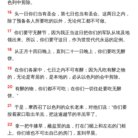
色列中剪除。
16
头一日你们当有圣会，第七日也当有圣会。这两日之内，
除了预备各人所要吃的以外，无论何工都不可做。
17
你们要守无酵节，因为我正当这日把你们的军队从埃及地
领出来。所以，你们要守这日，作为世世代代永远的定例。
18
从正月十四日晚上，直到二十一日晚上，你们要吃无酵
饼。
19
在你们各家中，七日之内不可有酵；因为凡吃有酵之物
的，无论是寄居的，是本地的，必从以色列的会中剪除。
20
有酵的物，你们都不可吃；在你们一切住处要吃无酵
饼。”
21
于是，摩西召了以色列的众长老来，对他们说：“你们要
按着家口取出羊羔，把这逾越节的羊羔宰了。
22
拿一把牛膝草，蘸盆里的血，打在门楣上和左右的门框
上。你们谁也不可出自己的房门，直到早晨。