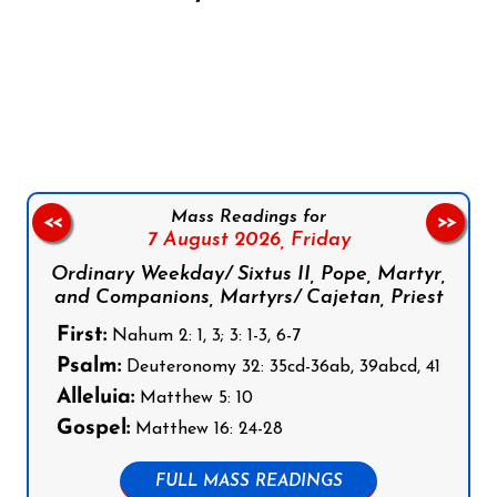
Follow us on Facebook
Follow us on Instagram
Follow us on X
Subscribe to our YouTube Channel
Follow us on WhatsApp
Mass Readings for
<<
>>
7 August 2026,
Friday
Ordinary Weekday/ Sixtus II, Pope, Martyr,
and Companions, Martyrs/ Cajetan, Priest
First:
Nahum 2: 1, 3; 3: 1-3, 6-7
Psalm:
Deuteronomy 32: 35cd-36ab, 39abcd, 41
Alleluia:
Matthew 5: 10
Gospel:
Matthew 16: 24-28
FULL MASS READINGS