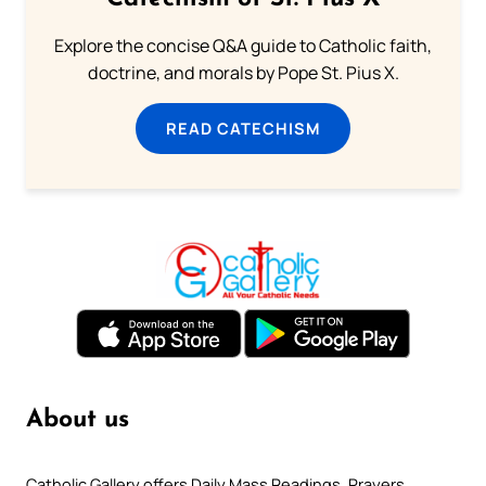
Explore the concise Q&A guide to Catholic faith,
doctrine, and morals by Pope St. Pius X.
READ CATECHISM
About us
Catholic Gallery offers Daily Mass Readings, Prayers,