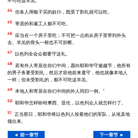
不可吃这羊羔。
44
但各人用银子买的奴仆，既受了割礼就可以吃。
45
寄居的和雇工人都不可吃。
46
应当在一个房子里吃；不可把一点肉从房子里带到外头
去。羊羔的骨头一根也不可折断。
47
以色列全会众都要守这礼。
48
若有外人寄居在你们中间，愿向耶和华守逾越节，他所有
的男子务要受割礼，然后才容他前来遵守，他也就像本地人
一样；但未受割礼的，都不可吃这羊羔。
49
本地人和寄居在你们中间的外人同归一例。”
50
耶和华怎样吩咐摩西、亚伦，以色列众人就怎样行了。
51
正当那日，耶和华将以色列人按着他们的军队，从埃及地
领出来。
◄ 前一章节
下一章节 ►