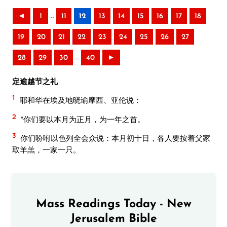
..
◄
1
11
12
13
14
15
16
17
18
19
20
21
22
23
24
25
26
27
..
28
29
30
40
►
定逾越节之礼
1
耶和华在埃及地晓谕摩西、亚伦说：
2
“你们要以本月为正月，为一年之首。
3
你们吩咐以色列全会众说：本月初十日，各人要按着父家
取羊羔，一家一只。
Mass Readings Today - New
Jerusalem Bible