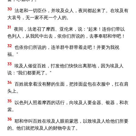
30
法老和一切臣仆，并埃及众人，夜间都起来了。在埃及有
大哀号，无一家不死一个人的。
31
夜间，法老召了摩西、亚伦来，说：“起来！连你们带以
色列人，从我民中出去，依你们所说的，去事奉耶和华吧！
32
也依你们所说的，连羊群牛群带着走吧！并要为我祝
福。”
33
埃及人催促百姓，打发他们快快出离那地，因为埃及人
说：“我们都要死了。”
34
百姓就拿着没有酵的生面，把抟面盆包在衣服中，扛在肩
头上。
35
以色列人照着摩西的话行，向埃及人要金器、银器，和衣
裳。
36
耶和华叫百姓在埃及人眼前蒙恩，以致埃及人给他们所要
的。他们就把埃及人的财物夺去了。