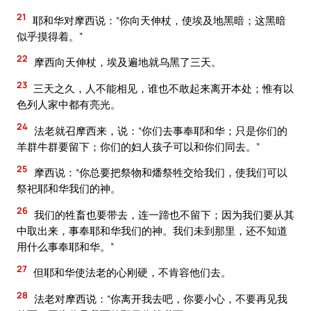
21
耶和华对摩西说：“你向天伸杖，使埃及地黑暗；这黑暗
似乎摸得着。”
22
摩西向天伸杖，埃及遍地就乌黑了三天。
23
三天之久，人不能相见，谁也不敢起来离开本处；惟有以
色列人家中都有亮光。
24
法老就召摩西来，说：“你们去事奉耶和华；只是你们的
羊群牛群要留下；你们的妇人孩子可以和你们同去。”
25
摩西说：“你总要把祭物和燔祭牲交给我们，使我们可以
祭祀耶和华我们的神。
26
我们的牲畜也要带去，连一蹄也不留下；因为我们要从其
中取出来，事奉耶和华我们的神。我们未到那里，还不知道
用什么事奉耶和华。”
27
但耶和华使法老的心刚硬，不肯容他们去。
28
法老对摩西说：“你离开我去吧，你要小心，不要再见我