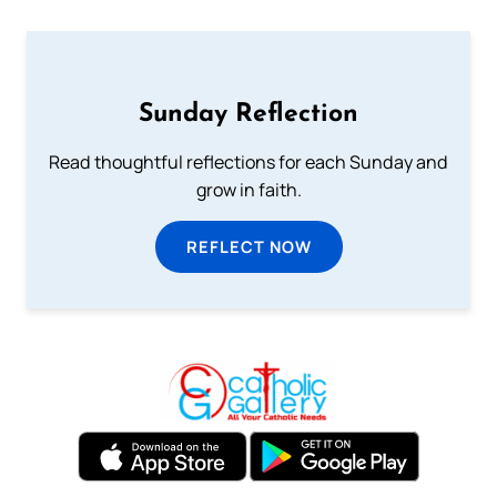
Sunday Reflection
Read thoughtful reflections for each Sunday and
grow in faith.
REFLECT NOW