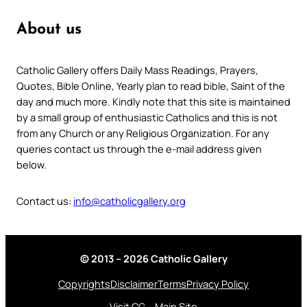
About us
Catholic Gallery offers Daily Mass Readings, Prayers,
Quotes, Bible Online, Yearly plan to read bible, Saint of the
day and much more. Kindly note that this site is maintained
by a small group of enthusiastic Catholics and this is not
from any Church or any Religious Organization. For any
queries contact us through the e-mail address given
below.
Contact us:
info@catholicgallery.org
© 2013 – 2026 Catholic Gallery
Copyrights
Disclaimer
Terms
Privacy Policy
Visit CG – Main Site