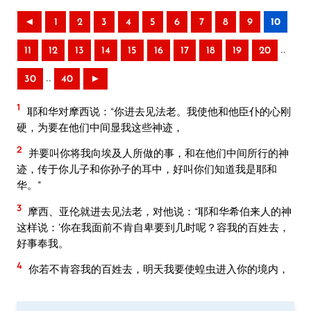
◄
1
2
3
4
5
6
7
8
9
10
..
11
12
13
14
15
16
17
18
19
20
..
30
40
►
1
耶和华对摩西说：“你进去见法老。我使他和他臣仆的心刚
硬，为要在他们中间显我这些神迹，
2
并要叫你将我向埃及人所做的事，和在他们中间所行的神
迹，传于你儿子和你孙子的耳中，好叫你们知道我是耶和
华。”
3
摩西、亚伦就进去见法老，对他说：“耶和华希伯来人的神
这样说：‘你在我面前不肯自卑要到几时呢？容我的百姓去，
好事奉我。
4
你若不肯容我的百姓去，明天我要使蝗虫进入你的境内，