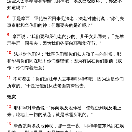
这些人去事奉耶和华他们的神吧！埃及已经败坏了，你还不
知道吗？”
8
于是摩西、亚伦被召回来见法老；法老对他们说：“你们去
事奉耶和华你们的神；但那要去的是谁呢？”
9
摩西说：“我们要和我们老的少的、儿子女儿同去，且把羊
群牛群一同带去，因为我们务要向耶和华守节。”
10
法老对他们说：“我容你们和你们妇人孩子去的时候，耶
和华与你们同在吧！你们要谨慎；因为有祸在你们眼前（或
作：你们存着恶意），
11
不可都去！你们这壮年人去事奉耶和华吧，因为这是你们
所求的。”于是把他们从法老面前撵出去。
蝗灾
12
耶和华对摩西说：“你向埃及地伸杖，使蝗虫到埃及地上
来，吃地上一切的菜蔬，就是冰雹所剩的。”
13
摩西就向埃及地伸杖，那一昼一夜，耶和华使东风刮在埃