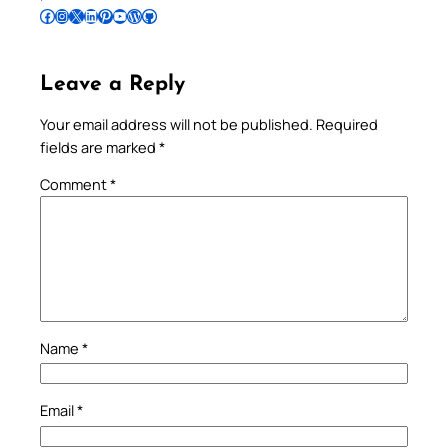
Follow Pradeep on Facebook
Follow Pradeep on Instagram
Follow Pradeep on X
Follow Pradeep on LinkedIn
Follow Pradeep on Pinterest
Subscribe to Pradeep’s Youtube Channel
Follow Pradeep on WordPress
Follow Pradeep on GitHub
Leave a Reply
Your email address will not be published.
Required
fields are marked
*
Comment
*
Name
*
Email
*