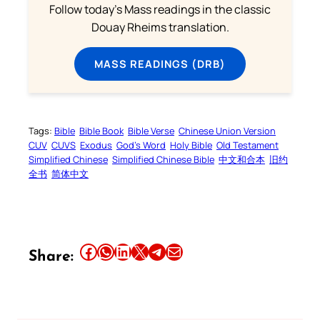
Follow today's Mass readings in the classic
Douay Rheims translation.
MASS READINGS (DRB)
Tags:
Bible
Bible Book
Bible Verse
Chinese Union Version
CUV
CUVS
Exodus
God’s Word
Holy Bible
Old Testament
Simplified Chinese
Simplified Chinese Bible
中文和合本
旧约
全书
简体中文
Share this article on Facebook
Share this article on WhatsApp
Share this article on LinkedIn
Share this article on X
Share this article on Telegram
Email this Article
Share: