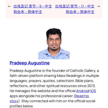
←
出埃及记 章节 – 9 – 中文
出埃及记 章节 – 11 – 中文
→
和合本 – 简体中文
和合本 – 简体中文
Pradeep Augustine
Pradeep Augustine is the founder of Catholic Gallery, a
faith-driven platform sharing Mass Readings in multiple
languages, prayers, quotes, catechism, Bible plans,
reflections, and other spiritual resources since 2013.
He manages the website and the official
Android
/
iOS
apps alongside his professional career (
Read his
story
). Stay connected with him on the official social
profiles below.