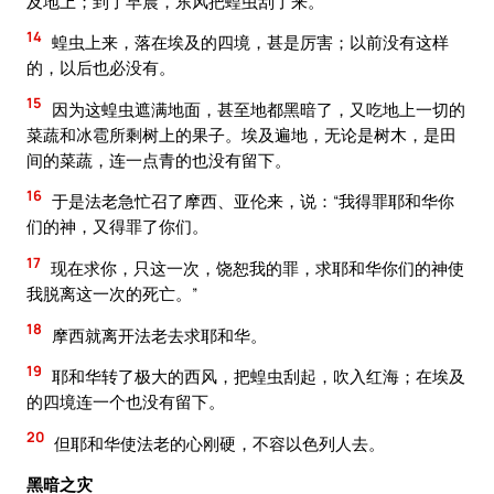
及地上；到了早晨，东风把蝗虫刮了来。
14
蝗虫上来，落在埃及的四境，甚是厉害；以前没有这样
的，以后也必没有。
15
因为这蝗虫遮满地面，甚至地都黑暗了，又吃地上一切的
菜蔬和冰雹所剩树上的果子。埃及遍地，无论是树木，是田
间的菜蔬，连一点青的也没有留下。
16
于是法老急忙召了摩西、亚伦来，说：“我得罪耶和华你
们的神，又得罪了你们。
17
现在求你，只这一次，饶恕我的罪，求耶和华你们的神使
我脱离这一次的死亡。”
18
摩西就离开法老去求耶和华。
19
耶和华转了极大的西风，把蝗虫刮起，吹入红海；在埃及
的四境连一个也没有留下。
20
但耶和华使法老的心刚硬，不容以色列人去。
黑暗之灾