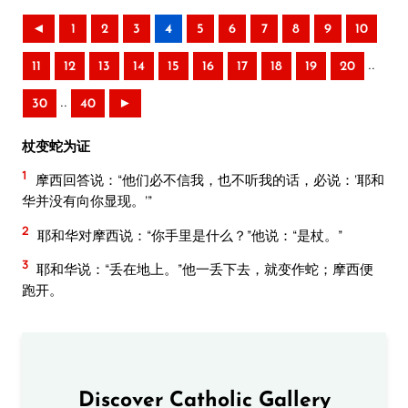
◄
1
2
3
4
5
6
7
8
9
10
..
11
12
13
14
15
16
17
18
19
20
..
30
40
►
杖变蛇为证
1
摩西回答说：“他们必不信我，也不听我的话，必说：‘耶和
华并没有向你显现。’”
2
耶和华对摩西说：“你手里是什么？”他说：“是杖。”
3
耶和华说：“丢在地上。”他一丢下去，就变作蛇；摩西便
跑开。
Discover Catholic Gallery