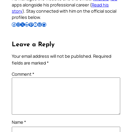
apps alongside his professional career (
Read his
story
). Stay connected with him on the official social
profiles below.
Follow Pradeep on Facebook
Follow Pradeep on Instagram
Follow Pradeep on X
Follow Pradeep on LinkedIn
Follow Pradeep on Pinterest
Subscribe to Pradeep’s Youtube Channel
Follow Pradeep on WordPress
Follow Pradeep on GitHub
Leave a Reply
Your email address will not be published.
Required
fields are marked
*
Comment
*
Name
*