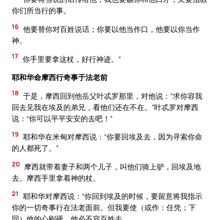
你们所当行的事。
16
他要替你对百姓说话；你要以他当作口，他要以你当作
神。
17
你手里要拿这杖，好行神迹。”
耶和华命摩西行奇事于法老前
18
于是，摩西回到他岳父叶忒罗那里，对他说：“求你容我
回去见我在埃及的弟兄，看他们还在不在。”叶忒罗对摩西
说：“你可以平平安安的去吧！”
19
耶和华在米甸对摩西说：“你要回埃及去，因为寻索你命
的人都死了。”
20
摩西就带着妻子和两个儿子，叫他们骑上驴，回埃及地
去。摩西手里拿着神的杖。
21
耶和华对摩西说：“你回到埃及的时候，要留意将我指示
你的一切奇事行在法老面前。但我要使（或作：任凭；下
同）他的心刚硬，他必不容百姓去。