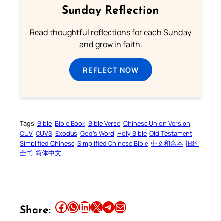
Sunday Reflection
Read thoughtful reflections for each Sunday
and grow in faith.
REFLECT NOW
Tags:
Bible
Bible Book
Bible Verse
Chinese Union Version
CUV
CUVS
Exodus
God’s Word
Holy Bible
Old Testament
Simplified Chinese
Simplified Chinese Bible
中文和合本
旧约
全书
简体中文
Share this article on Facebook
Share this article on WhatsApp
Share this article on LinkedIn
Share this article on X
Share this article on Telegram
Email this Article
Share: