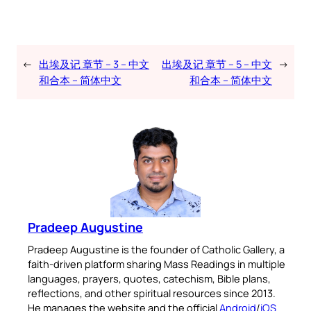
←
出埃及记 章节 – 3 – 中文
出埃及记 章节 – 5 – 中文
→
和合本 – 简体中文
和合本 – 简体中文
Pradeep Augustine
Pradeep Augustine is the founder of Catholic Gallery, a
faith-driven platform sharing Mass Readings in multiple
languages, prayers, quotes, catechism, Bible plans,
reflections, and other spiritual resources since 2013.
He manages the website and the official
Android
/
iOS