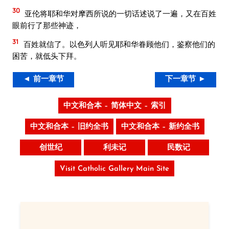
30
亚伦将耶和华对摩西所说的一切话述说了一遍，又在百姓
眼前行了那些神迹，
31
百姓就信了。以色列人听见耶和华眷顾他们，鉴察他们的
困苦，就低头下拜。
◄ 前一章节
下一章节 ►
中文和合本 – 简体中文 – 索引
中文和合本 – 旧约全书
中文和合本 – 新约全书
创世纪
利未记
民数记
Visit Catholic Gallery Main Site