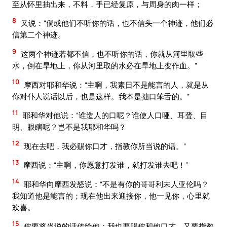
至从怀里抽出来，不料，手已经复原，与周身的肉一样；
8
又说：“倘或他们不听你的话，也不信头一个神迹，他们必
信第二个神迹。
9
这两个神迹若都不信，也不听你的话，你就从河里取些
水，倒在旱地上，你从河里取的水必在旱地上变作血。”
10
摩西对耶和华说：“主啊，我素日不是能言的人，就是从
你对仆人说话以后，也是这样。我本是拙口笨舌的。”
11
耶和华对他说：“谁造人的口呢？谁使人口哑、耳聋、目
明、眼瞎呢？岂不是我耶和华吗？
12
现在去吧，我必赐你口才，指教你所当说的话。”
13
摩西说：“主啊，你愿意打发谁，就打发谁去吧！”
14
耶和华向摩西发怒说：“不是有你的哥哥利未人亚伦吗？
我知道他是能言的；现在他出来迎接你，他一见你，心里就
欢喜。
15
你要将当说的话传给他；我也要赐你和他口才，又要指教