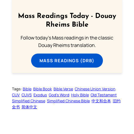
Mass Readings Today - Douay
Rheims Bible
Follow today's Mass readings in the classic
Douay Rheims translation.
MASS READINGS (DRB)
Tags:
Bible
Bible Book
Bible Verse
Chinese Union Version
CUV
CUVS
Exodus
God’s Word
Holy Bible
Old Testament
Simplified Chinese
Simplified Chinese Bible
中文和合本
旧约
全书
简体中文