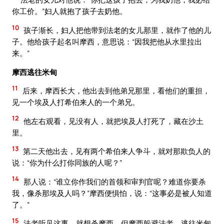
你工价。”妇人就抱了孩子去奶他。
10
孩子渐长，妇人把他带到法老的女儿那里，就作了他的儿
子。他给孩子起名叫摩西，意思说：“因我把他从水里拉出
来。”
摩西逃往米甸
11
后来，摩西长大，他出去到他弟兄那里，看他们的重担，
见一个埃及人打希伯来人的一个弟兄。
12
他左右观看，见没有人，就把埃及人打死了，藏在沙土
里。
13
第二天他出去，见有两个希伯来人争斗，就对那欺负人的
说：“你为什么打你同族的人呢？”
14
那人说：“谁立你作我们的首领和审判官呢？难道你要杀
我，像杀那埃及人吗？”摩西便惧怕，说：“这事必是被人知道
了。”
15
法老听见这事，就想杀摩西，但摩西躲避法老，逃往米甸