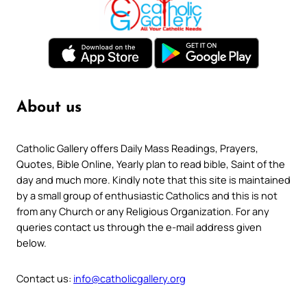
About us
Catholic Gallery offers Daily Mass Readings, Prayers,
Quotes, Bible Online, Yearly plan to read bible, Saint of the
day and much more. Kindly note that this site is maintained
by a small group of enthusiastic Catholics and this is not
from any Church or any Religious Organization. For any
queries contact us through the e-mail address given
below.
Contact us:
info@catholicgallery.org