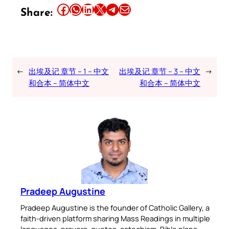
Share this article on Facebook
Share this article on WhatsApp
Share this article on LinkedIn
Share this article on X
Share this article on Telegram
Email this Article
Share:
←
出埃及记 章节 – 1 – 中文
出埃及记 章节 – 3 – 中文
→
和合本 – 简体中文
和合本 – 简体中文
Pradeep Augustine
Pradeep Augustine is the founder of Catholic Gallery, a
faith-driven platform sharing Mass Readings in multiple