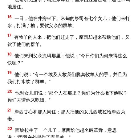
地居住。
16
一日，他在井旁坐下。米甸的祭司有七个女儿；他们来打
水，打满了槽，要饮父亲的群羊。
17
有牧羊的人来，把他们赶走了，摩西却起来帮助他们，又
饮了他们的群羊。
18
他们来到父亲流珥那里；他说：“今日你们为何来得这么
快呢？”
19
他们说：“有一个埃及人救我们脱离牧羊人的手，并且为
我们打水饮了群羊。”
20
他对女儿们说：“那个人在那里？你们为什么撇下他呢？
你们去请他来吃饭。”
21
摩西甘心和那人同住；那人把他的女儿西坡拉给摩西为
妻。
22
西坡拉生了一个儿子，摩西给他起名叫革舜，意思
说：“因我在外邦作了寄居的。”