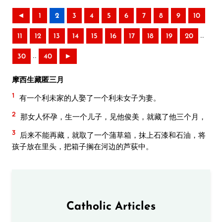
◄
1
2
3
4
5
6
7
8
9
10
..
11
12
13
14
15
16
17
18
19
20
..
30
40
►
摩西生藏匿三月
1
有一个利未家的人娶了一个利未女子为妻。
2
那女人怀孕，生一个儿子，见他俊美，就藏了他三个月，
3
后来不能再藏，就取了一个蒲草箱，抹上石漆和石油，将
孩子放在里头，把箱子搁在河边的芦荻中。
Catholic Articles