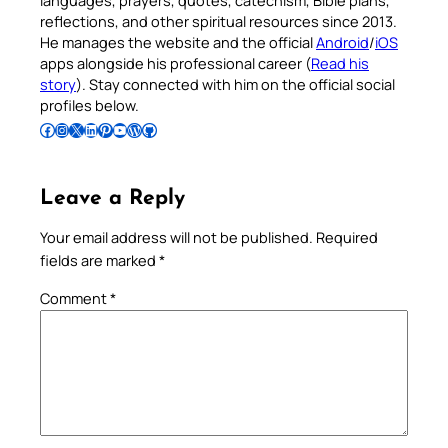
languages, prayers, quotes, catechism, Bible plans,
reflections, and other spiritual resources since 2013.
He manages the website and the official
Android
/
iOS
apps alongside his professional career (
Read his
story
). Stay connected with him on the official social
profiles below.
Follow Pradeep on Facebook
Follow Pradeep on Instagram
Follow Pradeep on X
Follow Pradeep on LinkedIn
Follow Pradeep on Pinterest
Subscribe to Pradeep’s Youtube Channel
Follow Pradeep on WordPress
Follow Pradeep on GitHub
Leave a Reply
Your email address will not be published.
Required
fields are marked
*
Comment
*