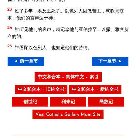
23
过了多年，埃及王死了。以色列人因做苦工，就叹息哀
求，他们的哀声达于神。
24
神听见他们的哀声，就记念他与亚伯拉罕、以撒、雅各所
立的约。
25
神看顾以色列人，也知道他们的苦情。
◄ 前一章节
下一章节 ►
中文和合本 – 简体中文 – 索引
中文和合本 – 旧约全书
中文和合本 – 新约全书
创世纪
利未记
民数记
Visit Catholic Gallery Main Site