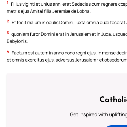
1
Filius viginti et unius anni erat Sedecias cum regnare cœ
matris ejus Amital filia Jeremiæ de Lobna.
2
Et fecit malum in oculis Domini, juxta omnia quæ fecerat
3
quoniam furor Domini erat in Jerusalem et in Juda, usquequ
Babylonis.
4
Factum est autem in anno nono regni ejus, in mense deci
et omnis exercitus ejus, adversus Jerusalem : et obsederun
Cathol
Get inspired with uplifti