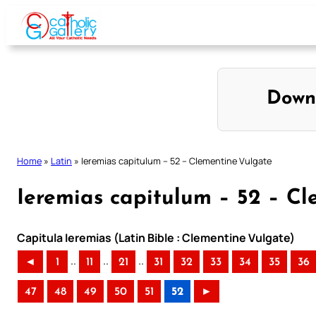
Skip
to
content
Down
Home
»
Latin
»
Ieremias capitulum – 52 – Clementine Vulgate
Ieremias capitulum – 52 – C
Capitula Ieremias (Latin Bible : Clementine Vulgate)
..
..
..
◄
1
11
21
31
32
33
34
35
36
47
48
49
50
51
52
►