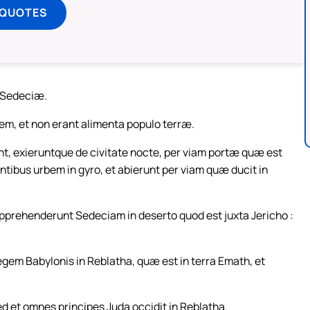
 QUOTES
 Sedeciæ.
em, et non erant alimenta populo terræ.
runt, exieruntque de civitate nocte, per viam portæ quæ est
ntibus urbem in gyro, et abierunt per viam quæ ducit in
rehenderunt Sedeciam in deserto quod est juxta Jericho :
m Babylonis in Reblatha, quæ est in terra Emath, et
sed et omnes principes Juda occidit in Reblatha.