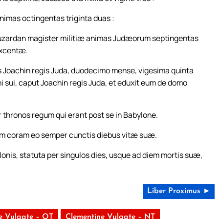
mas octingentas triginta duas :
buzardan magister militiæ animas Judæorum septingentas
excentæ.
s Joachin regis Juda, duodecimo mense, vigesima quinta
i sui, caput Joachin regis Juda, et eduxit eum de domo
 thronos regum qui erant post se in Babylone.
em coram eo semper cunctis diebus vitæ suæ.
lonis, statuta per singulos dies, usque ad diem mortis suæ,
Liber Proximus ►
e Vulgate – OT
Clementine Vulgate – NT