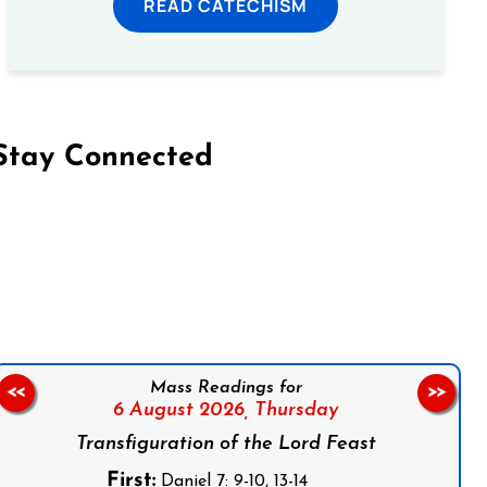
READ CATECHISM
Stay Connected
on Facebook
Follow us on Instagram
Follow us on X
Subscribe to our YouTube Channel
Follow us on WhatsApp
Mass Readings for
<<
>>
6 August 2026,
Thursday
Transfiguration of the Lord Feast
First:
Daniel 7: 9-10, 13-14