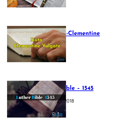
The Sixto-Clementine
Vulgate
July 12, 2025
Luther Bible – 1545
October 17, 2018