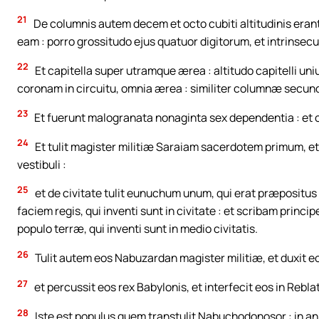
21
De columnis autem decem et octo cubiti altitudinis eran
eam : porro grossitudo ejus quatuor digitorum, et intrinsecu
22
Et capitella super utramque ærea : altitudo capitelli un
coronam in circuitu, omnia ærea : similiter columnæ secun
23
Et fuerunt malogranata nonaginta sex dependentia : et 
24
Et tulit magister militiæ Saraiam sacerdotem primum, 
vestibuli :
25
et de civitate tulit eunuchum unum, qui erat præpositus s
faciem regis, qui inventi sunt in civitate : et scribam princi
populo terræ, qui inventi sunt in medio civitatis.
26
Tulit autem eos Nabuzardan magister militiæ, et duxit e
27
et percussit eos rex Babylonis, et interfecit eos in Rebla
28
Iste est populus quem transtulit Nabuchodonosor : in anno