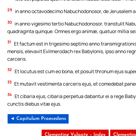
29
in anno octavodecimo Nabuchodonosor, de Jerusalem ani
30
in anno vigesimo tertio Nabuchodonosor, transtulit Na
quadraginta quinque. Omnes ergo animæ, quatuor millia s
31
Et factum est in trigesimo septimo anno transmigrationi
mensis, elevavit Evilmerodach rex Babylonis, ipso anno regn
carceris.
32
Et locutus est cum eo bona, et posuit thronum ejus super
33
Et mutavit vestimenta carceris ejus, et comedebat pan
34
Et cibaria ejus, cibaria perpetua dabantur ei a rege Baby
cunctis diebus vitæ ejus.
◄ Capitulum Praecedens
Clementine Vulgate – Index
Clementin