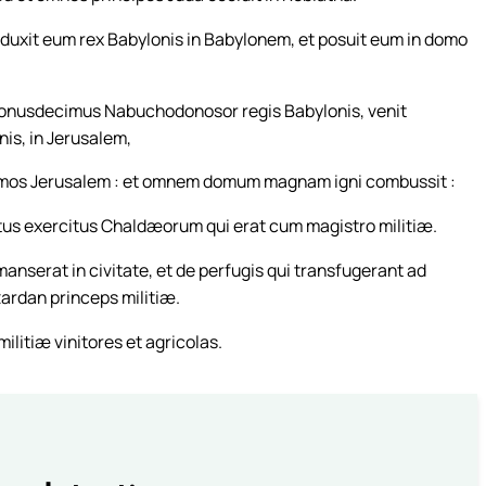
dduxit eum rex Babylonis in Babylonem, et posuit eum in domo
nonusdecimus Nabuchodonosor regis Babylonis, venit
is, in Jerusalem,
omos Jerusalem : et omnem domum magnam igni combussit :
us exercitus Chaldæorum qui erat cum magistro militiæ.
anserat in civitate, et de perfugis qui transfugerant ad
zardan princeps militiæ.
litiæ vinitores et agricolas.