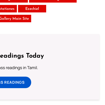
tationes
Ezechiel
 Gallery Main Site
Readings Today
s readings in Tamil.
SS READINGS