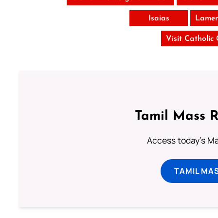
Isaias
Lamen
Visit Catholic
Tamil Mass 
Access today's Mas
TAMIL MA