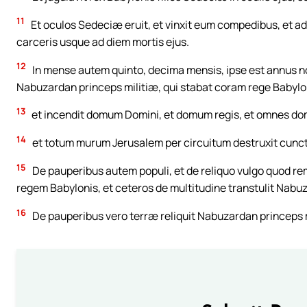
11
Et oculos Sedeciæ eruit, et vinxit eum compedibus, et a
carceris usque ad diem mortis ejus.
12
In mense autem quinto, decima mensis, ipse est annus 
Nabuzardan princeps militiæ, qui stabat coram rege Babylon
13
et incendit domum Domini, et domum regis, et omnes d
14
et totum murum Jerusalem per circuitum destruxit cunct
15
De pauperibus autem populi, et de reliquo vulgo quod rem
regem Babylonis, et ceteros de multitudine transtulit Nabu
16
De pauperibus vero terræ reliquit Nabuzardan princeps mi