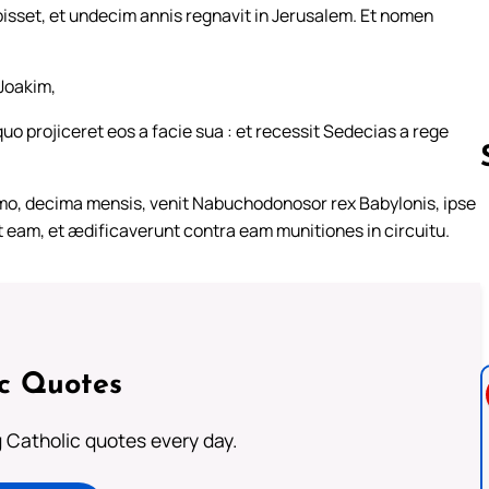
pisset, et undecim annis regnavit in Jerusalem. Et nomen
 Joakim,
o projiceret eos a facie sua : et recessit Sedecias a rege
mo, decima mensis, venit Nabuchodonosor rex Babylonis, ipse
t eam, et ædificaverunt contra eam munitiones in circuitu.
Follow us 
ic Quotes
ng Catholic quotes every day.