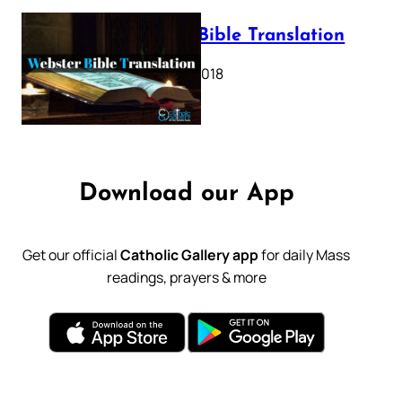
Webster Bible Translation
October 11, 2018
Download our App
Get our official
Catholic Gallery app
for daily Mass
readings, prayers & more