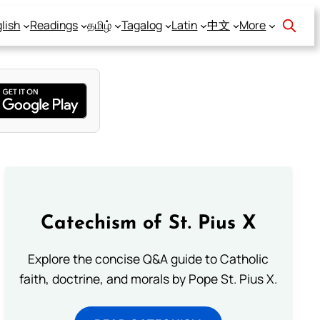
lish
Readings
தமிழ்
Tagalog
Latin
中文
More
Catechism of St. Pius X
Explore the concise Q&A guide to Catholic
faith, doctrine, and morals by Pope St. Pius X.