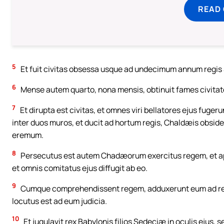
READ
5
Et fuit civitas obsessa usque ad undecimum annum regis
6
Mense autem quarto, nona mensis, obtinuit fames civitat
7
Et dirupta est civitas, et omnes viri bellatores ejus fuge
inter duos muros, et ducit ad hortum regis, Chaldæis obside
eremum.
8
Persecutus est autem Chadæorum exercitus regem, et app
et omnis comitatus ejus diffugit ab eo.
9
Cumque comprehendissent regem, adduxerunt eum ad rege
locutus est ad eum judicia.
10
Et jugulavit rex Babylonis filios Sedeciæ in oculis ejus, 