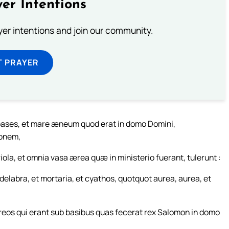
er Intentions
ayer intentions and join our community.
T PRAYER
ases, et mare æneum quod erat in domo Domini,
lonem,
ariola, et omnia vasa ærea quæ in ministerio fuerant, tulerunt :
ndelabra, et mortaria, et cyathos, quotquot aurea, aurea, et
eos qui erant sub basibus quas fecerat rex Salomon in domo