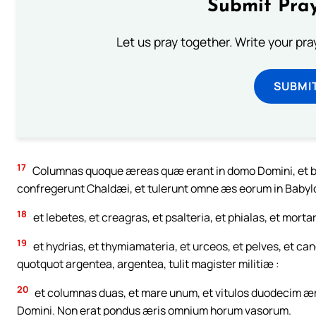
Submit Pray
Let us pray together. Write your pr
SUBMI
17
Columnas quoque æreas quæ erant in domo Domini, et b
confregerunt Chaldæi, et tulerunt omne æs eorum in Baby
18
et lebetes, et creagras, et psalteria, et phialas, et mort
19
et hydrias, et thymiamateria, et urceos, et pelves, et ca
quotquot argentea, argentea, tulit magister militiæ :
20
et columnas duas, et mare unum, et vitulos duodecim ær
Domini. Non erat pondus æris omnium horum vasorum.