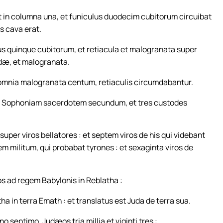
t in columna una, et funiculus duodecim cubitorum circuibat
s cava erat.
ius quinque cubitorum, et retiacula et malogranata super
dæ, et malogranata.
omnia malogranata centum, retiaculis circumdabantur.
et Sophoniam sacerdotem secundum, et tres custodes
uper viros bellatores : et septem viros de his qui videbant
pem militum, qui probabat tyrones : et sexaginta viros de
os ad regem Babylonis in Reblatha :
tha in terra Emath : et translatus est Juda de terra sua.
 septimo, Judæos tria millia et viginti tres :