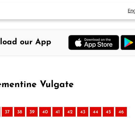
Eng
load our App
lementine Vulgate
37
38
39
40
41
42
43
44
45
46