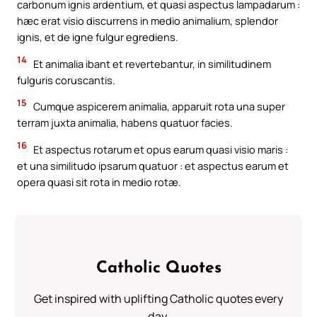
carbonum ignis ardentium, et quasi aspectus lampadarum :
hæc erat visio discurrens in medio animalium, splendor
ignis, et de igne fulgur egrediens.
14
Et animalia ibant et revertebantur, in similitudinem
fulguris coruscantis.
15
Cumque aspicerem animalia, apparuit rota una super
terram juxta animalia, habens quatuor facies.
16
Et aspectus rotarum et opus earum quasi visio maris :
et una similitudo ipsarum quatuor : et aspectus earum et
opera quasi sit rota in medio rotæ.
Catholic Quotes
Get inspired with uplifting Catholic quotes every
day.