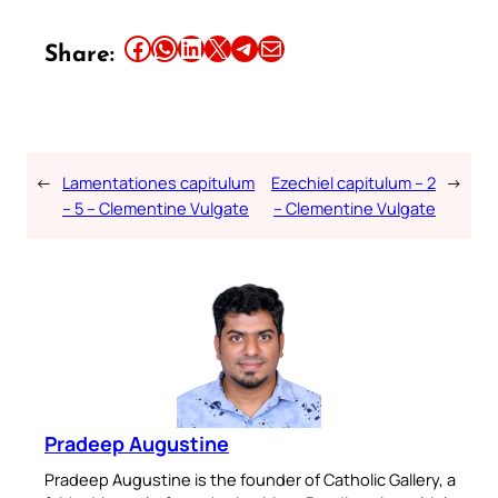
Share this article on Facebook
Share this article on WhatsApp
Share this article on LinkedIn
Share this article on X
Share this article on Telegram
Email this Article
Share:
←
Lamentationes capitulum
Ezechiel capitulum – 2
→
– 5 – Clementine Vulgate
– Clementine Vulgate
Pradeep Augustine
Pradeep Augustine is the founder of Catholic Gallery, a