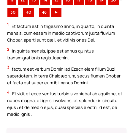
11
12
13
14
15
16
17
18
19
20
..
..
30
40
48
►
1
Et factum est in trigesimo anno, in quarto, in quinta
mensis, cum essem in medio captivorum juxta fluvium
Chobar, aperti sunt cæli, et vidi visiones Dei.
2
In quinta mensis, ipse est annus quintus
transmigrationis regis Joachin,
3
factum est verbum Domini ad Ezechielem filium Buzi
sacerdotem, in terra Chaldæorum, secus flumen Chobar :
et facta est super eum ibi manus Domini.
4
Et vidi, et ecce ventus turbinis veniebat ab aquilone, et
nubes magna, et ignis involvens, et splendor in circuitu
ejus : et de medio ejus, quasi species electri, id est, de
medio ignis :