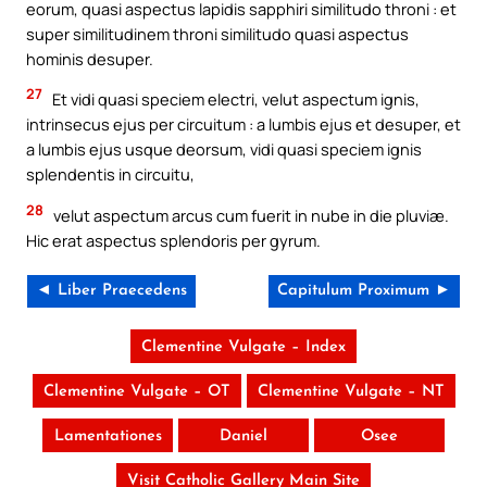
eorum, quasi aspectus lapidis sapphiri similitudo throni : et
super similitudinem throni similitudo quasi aspectus
hominis desuper.
27
Et vidi quasi speciem electri, velut aspectum ignis,
intrinsecus ejus per circuitum : a lumbis ejus et desuper, et
a lumbis ejus usque deorsum, vidi quasi speciem ignis
splendentis in circuitu,
28
velut aspectum arcus cum fuerit in nube in die pluviæ.
Hic erat aspectus splendoris per gyrum.
◄ Liber Praecedens
Capitulum Proximum ►
Clementine Vulgate – Index
Clementine Vulgate – OT
Clementine Vulgate – NT
Lamentationes
Daniel
Osee
Visit Catholic Gallery Main Site