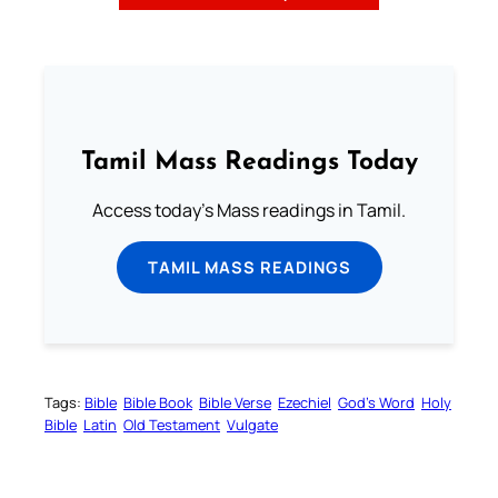
Tamil Mass Readings Today
Access today's Mass readings in Tamil.
TAMIL MASS READINGS
Tags:
Bible
Bible Book
Bible Verse
Ezechiel
God’s Word
Holy
Bible
Latin
Old Testament
Vulgate