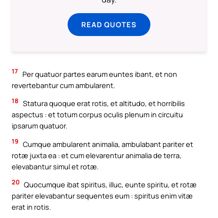
READ QUOTES
17
Per quatuor partes earum euntes ibant, et non
revertebantur cum ambularent.
18
Statura quoque erat rotis, et altitudo, et horribilis
aspectus : et totum corpus oculis plenum in circuitu
ipsarum quatuor.
19
Cumque ambularent animalia, ambulabant pariter et
rotæ juxta ea : et cum elevarentur animalia de terra,
elevabantur simul et rotæ.
20
Quocumque ibat spiritus, illuc, eunte spiritu, et rotæ
pariter elevabantur sequentes eum : spiritus enim vitæ
erat in rotis.