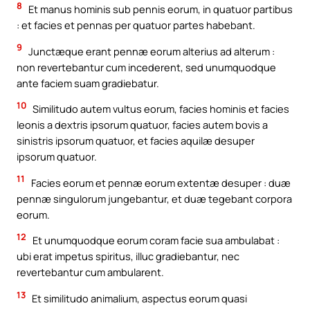
8
Et manus hominis sub pennis eorum, in quatuor partibus
: et facies et pennas per quatuor partes habebant.
9
Junctæque erant pennæ eorum alterius ad alterum :
non revertebantur cum incederent, sed unumquodque
ante faciem suam gradiebatur.
10
Similitudo autem vultus eorum, facies hominis et facies
leonis a dextris ipsorum quatuor, facies autem bovis a
sinistris ipsorum quatuor, et facies aquilæ desuper
ipsorum quatuor.
11
Facies eorum et pennæ eorum extentæ desuper : duæ
pennæ singulorum jungebantur, et duæ tegebant corpora
eorum.
12
Et unumquodque eorum coram facie sua ambulabat :
ubi erat impetus spiritus, illuc gradiebantur, nec
revertebantur cum ambularent.
13
Et similitudo animalium, aspectus eorum quasi