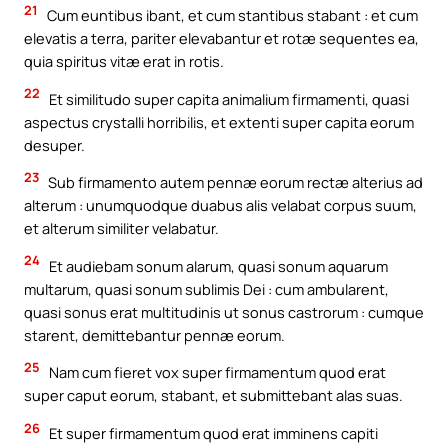
21
Cum euntibus ibant, et cum stantibus stabant : et cum
elevatis a terra, pariter elevabantur et rotæ sequentes ea,
quia spiritus vitæ erat in rotis.
22
Et similitudo super capita animalium firmamenti, quasi
aspectus crystalli horribilis, et extenti super capita eorum
desuper.
23
Sub firmamento autem pennæ eorum rectæ alterius ad
alterum : unumquodque duabus alis velabat corpus suum,
et alterum similiter velabatur.
24
Et audiebam sonum alarum, quasi sonum aquarum
multarum, quasi sonum sublimis Dei : cum ambularent,
quasi sonus erat multitudinis ut sonus castrorum : cumque
starent, demittebantur pennæ eorum.
25
Nam cum fieret vox super firmamentum quod erat
super caput eorum, stabant, et submittebant alas suas.
26
Et super firmamentum quod erat imminens capiti