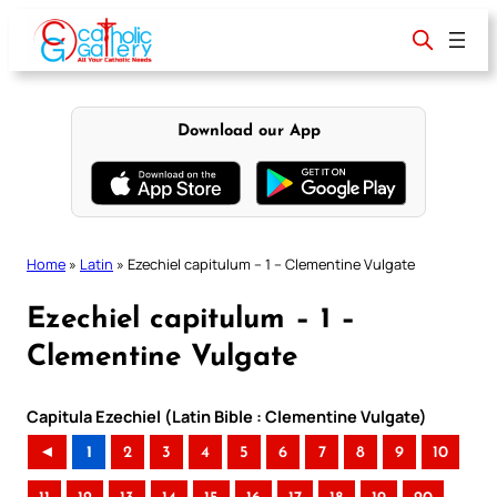
Skip
to
content
Download our App
Home
»
Latin
»
Ezechiel capitulum – 1 – Clementine Vulgate
Ezechiel capitulum – 1 –
Clementine Vulgate
Capitula Ezechiel (Latin Bible : Clementine Vulgate)
◄
1
2
3
4
5
6
7
8
9
10
..