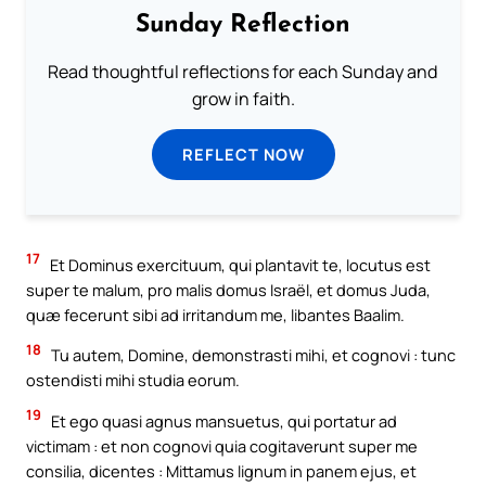
Sunday Reflection
Read thoughtful reflections for each Sunday and
grow in faith.
REFLECT NOW
17
Et Dominus exercituum, qui plantavit te, locutus est
super te malum, pro malis domus Israël, et domus Juda,
quæ fecerunt sibi ad irritandum me, libantes Baalim.
18
Tu autem, Domine, demonstrasti mihi, et cognovi : tunc
ostendisti mihi studia eorum.
19
Et ego quasi agnus mansuetus, qui portatur ad
victimam : et non cognovi quia cogitaverunt super me
consilia, dicentes : Mittamus lignum in panem ejus, et