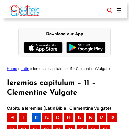
Skip
to
content
Download our App
Home
»
Latin
»
Ieremias capitulum – 11 – Clementine Vulgate
Ieremias capitulum – 11 –
Clementine Vulgate
Capitula Ieremias (Latin Bible : Clementine Vulgate)
..
◄
1
11
12
13
14
15
16
17
18