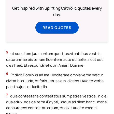
Get inspired with uplifting Catholic quotes every
day.
READ QUOTES
5
ut suscitem juramentum quod juravi patribus vestris,
daturum me eis terram fluentem lacte et melle, sicut est
dies hæc. Et respondi, et dixi : Amen, Domine.
6
Et dixit Dominus ad me : Vociferare omnia verba hæc in
civitatibus Juda, et foris Jerusalem, dicens : Audite verba
pacti hujus, et facite illa,
7
quia contestans contestatus sum patres vestros, in die
qua eduxi eos de terra Ægypti, usque ad diem hanc : mane
consurgens contestatus sum, et dixi : Audite vocem
meam.