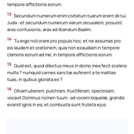
tempore afflictionis eorum.
13
Secundum numerum enim civitatum tuarum erant dii tui,
Juda : et secundum numerum viarum Jerusalem, posuisti
aras confusionis, aras ad libandum Baalim.
14
Tu ergo noli orare pro populo hoc, et ne assumas pro
eis laudem et orationem, quia non exaudiam in tempore
clamoris eorum ad me, in tempore afflictionis eorum.
15
Quid est, quod dilectus meus in domo mea fecit scelera
multa ? numquid carnes sanctæ auferent a te malitias
tuas, in quibus gloriata es ?
16
Olivam uberem, pulchram, fructiferam, speciosam,
vocavit Dominus nomen tuum : ad vocem loquelæ, grandis
exarsit ignis in ea, et combusta sunt fruteta ejus.