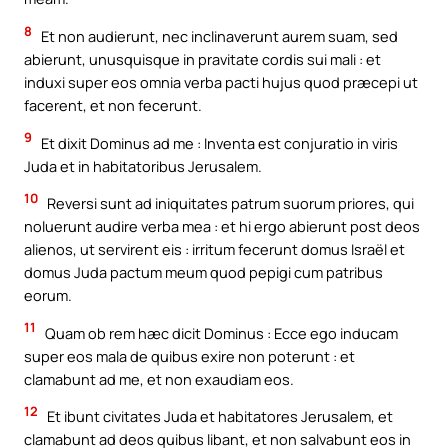
8
Et non audierunt, nec inclinaverunt aurem suam, sed
abierunt, unusquisque in pravitate cordis sui mali : et
induxi super eos omnia verba pacti hujus quod præcepi ut
facerent, et non fecerunt.
9
Et dixit Dominus ad me : Inventa est conjuratio in viris
Juda et in habitatoribus Jerusalem.
10
Reversi sunt ad iniquitates patrum suorum priores, qui
noluerunt audire verba mea : et hi ergo abierunt post deos
alienos, ut servirent eis : irritum fecerunt domus Israël et
domus Juda pactum meum quod pepigi cum patribus
eorum.
11
Quam ob rem hæc dicit Dominus : Ecce ego inducam
super eos mala de quibus exire non poterunt : et
clamabunt ad me, et non exaudiam eos.
12
Et ibunt civitates Juda et habitatores Jerusalem, et
clamabunt ad deos quibus libant, et non salvabunt eos in