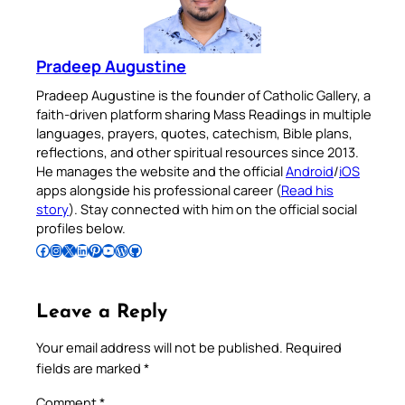
Pradeep Augustine
Pradeep Augustine is the founder of Catholic Gallery, a
faith-driven platform sharing Mass Readings in multiple
languages, prayers, quotes, catechism, Bible plans,
reflections, and other spiritual resources since 2013.
He manages the website and the official
Android
/
iOS
apps alongside his professional career (
Read his
story
). Stay connected with him on the official social
profiles below.
Follow Pradeep on Facebook
Follow Pradeep on Instagram
Follow Pradeep on X
Follow Pradeep on LinkedIn
Follow Pradeep on Pinterest
Subscribe to Pradeep’s Youtube Channel
Follow Pradeep on WordPress
Follow Pradeep on GitHub
Leave a Reply
Your email address will not be published.
Required
fields are marked
*
Comment
*