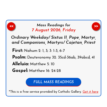
Mass Readings for
<<
>>
7 August 2026,
Friday
Ordinary Weekday/ Sixtus II, Pope, Martyr,
and Companions, Martyrs/ Cajetan, Priest
First:
Nahum 2: 1, 3; 3: 1-3, 6-7
Psalm:
Deuteronomy 32: 35cd-36ab, 39abcd, 41
Alleluia:
Matthew 5: 10
Gospel:
Matthew 16: 24-28
FULL MASS READINGS
*This is a free service provided by Catholic Gallery.
Get it here