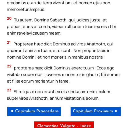
eradamus eum de terra viventium, et nomen ejus non
memoretur amplius.
20
Tu autem, Domine Sabaoth, qui judicas juste, et
probas renes et corda, videam ultionem tuam ex eis : tibi
enim revelavi causam meam.
21
Propterea hæc dicit Dominus ad viros Anathoth, qui
quærunt animam tuam, et dicunt : Non prophetabis in
nomine Domini, et non morieris in manibus nostris :
22
propterea hæc dicit Dominus exercituum : Ecce ego
visitabo super eos : juvenes morientur in gladio ; filii eorum
et filiæ eorum morientur in fame.
23
Et reliquiæ non erunt ex eis : inducam enim malum
super viros Anathoth, annum visitationis eorum.
◄ Capitulum Praecedens
Capitulum Proximum ►
Clementine Vulgate – Index