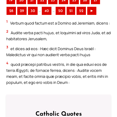
19
20
21
22
23
24
25
26
27
..
..
28
29
30
40
50
51
52
►
1
Verbum quod factum est a Domino ad Jeremiam, dicens :
2
Audite verba pacti hujus, et loquimini ad viros Juda, et ad
habitatores Jerusalem,
3
et dices ad eos : Hæc dicit Dominus Deus Israël :
Maledictus vir qui non audierit verba pacti hujus
4
quod præcepi patribus vestris, in die qua eduxi eos de
terra Ægypti, de fornace ferrea, dicens : Audite vocem
meam, et facite omnia quæ præcipio vobis, et eritis mihi in
populum, et ego ero vobis in Deum :
Catholic Quotes