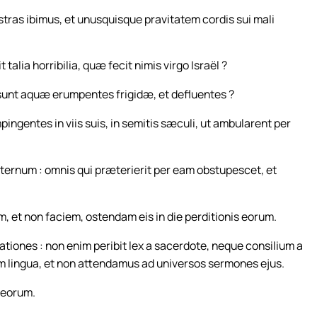
tras ibimus, et unusquisque pravitatem cordis sui mali
talia horribilia, quæ fecit nimis virgo Israël ?
ossunt aquæ erumpentes frigidæ, et defluentes ?
pingentes in viis suis, in semitis sæculi, ut ambularent per
piternum : omnis qui præterierit per eam obstupescet, et
, et non faciem, ostendam eis in die perditionis eorum.
ationes : non enim peribit lex a sacerdote, neque consilium a
m lingua, et non attendamus ad universos sermones ejus.
meorum.