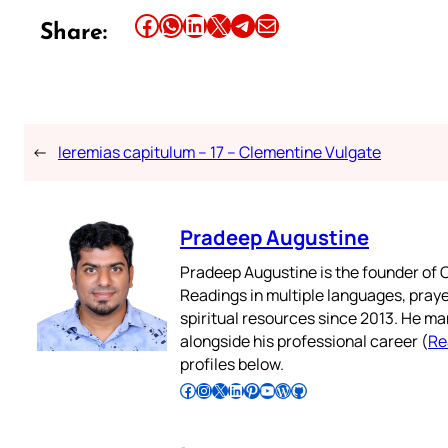
Share this article on Facebook
Share this article on WhatsApp
Share this article on LinkedIn
Share this article on X
Share this article on Telegram
Email this Article
Share:
←
Ieremias capitulum – 17 – Clementine Vulgate
Pradeep Augustine
Pradeep Augustine is the founder of C
Readings in multiple languages, praye
spiritual resources since 2013. He ma
alongside his professional career (
Re
profiles below.
Follow Pradeep on Facebook
Follow Pradeep on Instagram
Follow Pradeep on X
Follow Pradeep on LinkedIn
Follow Pradeep on Pinterest
Subscribe to Pradeep’s Youtube Channel
Follow Pradeep on WordPress
Follow Pradeep on GitHub