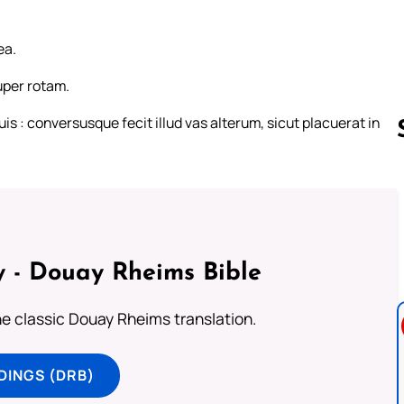
ea.
uper rotam.
is : conversusque fecit illud vas alterum, sicut placuerat in
Follow us 
 - Douay Rheims Bible
he classic Douay Rheims translation.
DINGS (DRB)