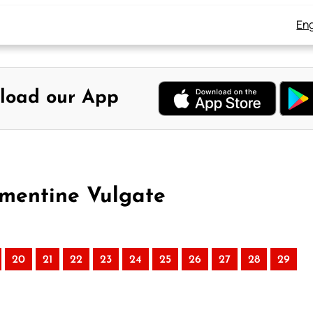
Eng
load our App
ementine Vulgate
20
21
22
23
24
25
26
27
28
29