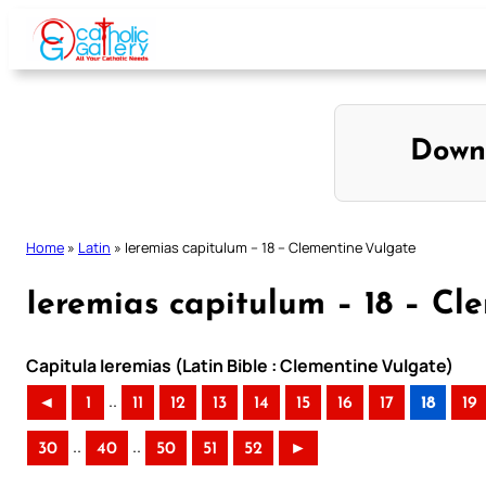
Skip
to
content
Down
Home
»
Latin
»
Ieremias capitulum – 18 – Clementine Vulgate
Ieremias capitulum – 18 – Cl
Capitula Ieremias (Latin Bible : Clementine Vulgate)
..
◄
1
11
12
13
14
15
16
17
18
19
..
..
30
40
50
51
52
►