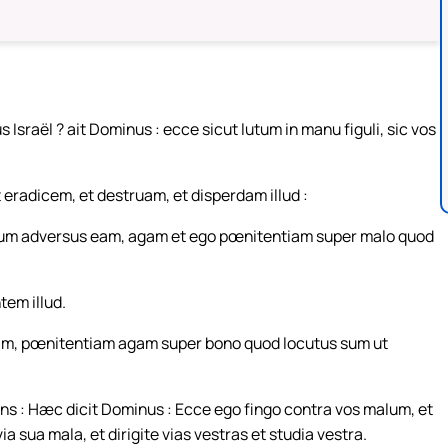
Israël ? ait Dominus : ecce sicut lutum in manu figuli, sic vos
radicem, et destruam, et disperdam illud :
s sum adversus eam, agam et ego pœnitentiam super malo quod
tem illud.
eam, pœnitentiam agam super bono quod locutus sum ut
ens : Hæc dicit Dominus : Ecce ego fingo contra vos malum, et
 sua mala, et dirigite vias vestras et studia vestra.