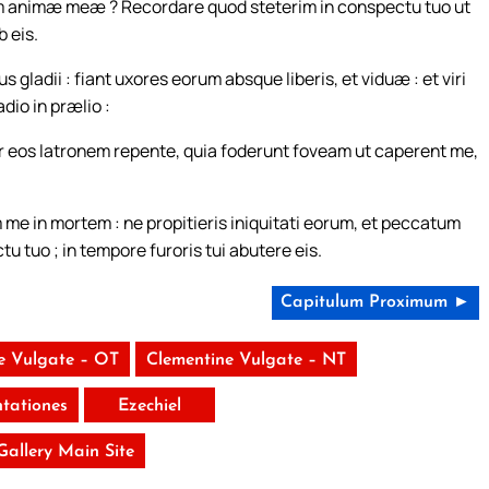
m animæ meæ ? Recordare quod steterim in conspectu tuo ut
 eis.
gladii : fiant uxores eorum absque liberis, et viduæ : et viri
dio in prælio :
 eos latronem repente, quia foderunt foveam ut caperent me,
e in mortem : ne propitieris iniquitati eorum, et peccatum
u tuo ; in tempore furoris tui abutere eis.
Capitulum Proximum ►
e Vulgate – OT
Clementine Vulgate – NT
tationes
Ezechiel
 Gallery Main Site