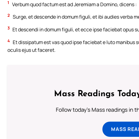
1
Verbum quod factum est ad Jeremiam a Domino, dicens :
2
Surge, et descende in domum figuli, et ibi audies verba m
3
Et descendi in domum figuli, et ecce ipse faciebat opus s
4
Et dissipatum est vas quod ipse faciebat e luto manibus su
oculis ejus ut faceret.
Mass Readings Today
Follow today's Mass readings in t
MASS REA