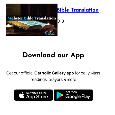
Webster Bible Translation
October 11, 2018
Download our App
Get our official
Catholic Gallery app
for daily Mass
readings, prayers & more