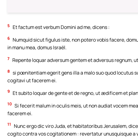
5
Et factum est verbum Domini ad me, dicens :
6
Numquid sicut figulus iste, non potero vobis facere, domus 
in manu mea, domus Israël.
7
Repente loquar adversum gentem et adversus regnum, ut e
8
si pœnitentiam egerit gens illa a malo suo quod locutu
cogitavi ut facerem ei.
9
Et subito loquar de gente et de regno, ut ædificem et plan
10
Si fecerit malum in oculis meis, ut non audiat vocem m
facerem ei.
11
Nunc ergo dic viro Juda, et habitatoribus Jerusalem, dic
cogito contra vos cogitationem : revertatur unusquisque a via