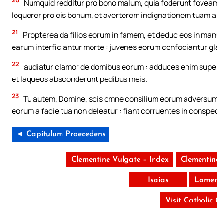
20
Numquid redditur pro bono malum, quia foderunt fovea
loquerer pro eis bonum, et averterem indignationem tuam ab
21
Propterea da filios eorum in famem, et deduc eos in manus 
earum interficiantur morte : juvenes eorum confodiantur gla
22
audiatur clamor de domibus eorum : adduces enim super
et laqueos absconderunt pedibus meis.
23
Tu autem, Domine, scis omne consilium eorum adversum m
eorum a facie tua non deleatur : fiant corruentes in conspect
◄ Capitulum Praecedens
Clementine Vulgate – Index
Clementin
Isaias
Lamen
Visit Catholic