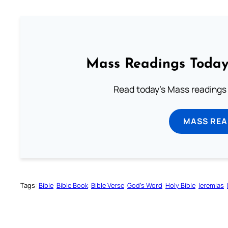
Mass Readings Today
Read today's Mass readings 
MASS REA
Tags:
Bible
Bible Book
Bible Verse
God’s Word
Holy Bible
Ieremias