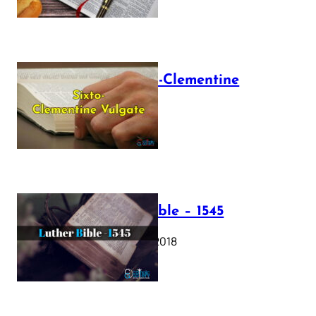
The Sixto-Clementine
Vulgate
July 12, 2025
Luther Bible – 1545
October 17, 2018