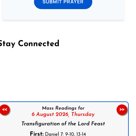
SUBMIT PRAYER
Stay Connected
on Facebook
Follow us on Instagram
Follow us on X
Subscribe to our YouTube Channel
Follow us on WhatsApp
Mass Readings for
<<
>>
6 August 2026,
Thursday
Transfiguration of the Lord Feast
First:
Daniel 7: 9-10, 13-14