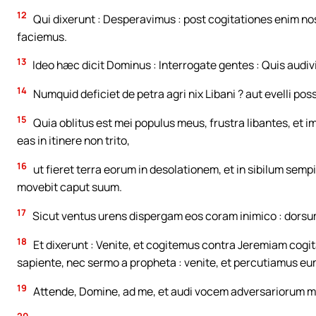
12
Qui dixerunt : Desperavimus : post cogitationes enim nos
faciemus.
13
Ideo hæc dicit Dominus : Interrogate gentes : Quis audivit 
14
Numquid deficiet de petra agri nix Libani ? aut evelli p
15
Quia oblitus est mei populus meus, frustra libantes, et im
eas in itinere non trito,
16
ut fieret terra eorum in desolationem, et in sibilum sem
movebit caput suum.
17
Sicut ventus urens dispergam eos coram inimico : dorsum
18
Et dixerunt : Venite, et cogitemus contra Jeremiam cogit
sapiente, nec sermo a propheta : venite, et percutiamus eu
19
Attende, Domine, ad me, et audi vocem adversariorum 