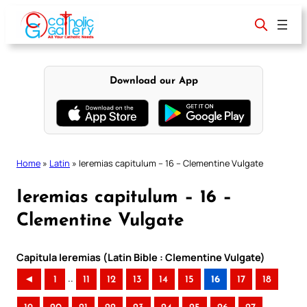
Skip
to
content
Download our App
Home
»
Latin
»
Ieremias capitulum – 16 – Clementine Vulgate
Ieremias capitulum – 16 –
Clementine Vulgate
Capitula Ieremias (Latin Bible : Clementine Vulgate)
..
◄
1
11
12
13
14
15
16
17
18