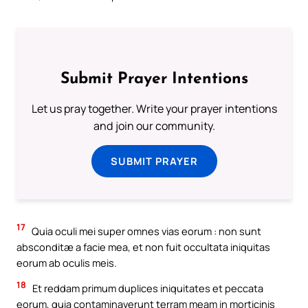
Submit Prayer Intentions
Let us pray together. Write your prayer intentions
and join our community.
SUBMIT PRAYER
17
Quia oculi mei super omnes vias eorum : non sunt
absconditæ a facie mea, et non fuit occultata iniquitas
eorum ab oculis meis.
18
Et reddam primum duplices iniquitates et peccata
eorum, quia contaminaverunt terram meam in morticinis