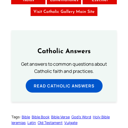
Isaias
Lamentationes
Ezechiel
Visit Catholic Gallery Main Site
Catholic Answers
Get answers to common questions about
Catholic faith and practices.
READ CATHOLIC ANSWERS
Tags:
Bible
Bible Book
Bible Verse
God’s Word
Holy Bible
Ieremias
Latin
Old Testament
Vulgate