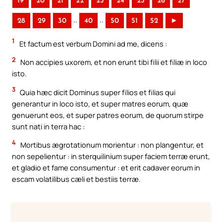
19
20
21
22
23
24
25
26
27
..
..
28
29
30
40
50
51
52
►
1
Et factum est verbum Domini ad me, dicens :
2
Non accipies uxorem, et non erunt tibi filii et filiæ in loco
isto.
3
Quia hæc dicit Dominus super filios et filias qui
generantur in loco isto, et super matres eorum, quæ
genuerunt eos, et super patres eorum, de quorum stirpe
sunt nati in terra hac :
4
Mortibus ægrotationum morientur : non plangentur, et
non sepelientur : in sterquilinium super faciem terræ erunt,
et gladio et fame consumentur : et erit cadaver eorum in
escam volatilibus cæli et bestiis terræ.