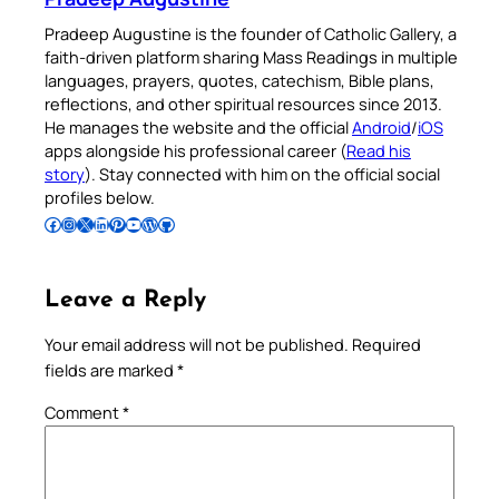
Pradeep Augustine is the founder of Catholic Gallery, a
faith-driven platform sharing Mass Readings in multiple
languages, prayers, quotes, catechism, Bible plans,
reflections, and other spiritual resources since 2013.
He manages the website and the official
Android
/
iOS
apps alongside his professional career (
Read his
story
). Stay connected with him on the official social
profiles below.
Follow Pradeep on Facebook
Follow Pradeep on Instagram
Follow Pradeep on X
Follow Pradeep on LinkedIn
Follow Pradeep on Pinterest
Subscribe to Pradeep’s Youtube Channel
Follow Pradeep on WordPress
Follow Pradeep on GitHub
Leave a Reply
Your email address will not be published.
Required
fields are marked
*
Comment
*