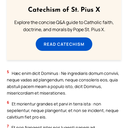
Catechism of St. Pius X
Explore the concise Q&A guide to Catholic faith,
doctrine, and morals by Pope St. Pius X.
READ CATECHISM
5
Hæc enim dicit Dominus : Ne ingrediaris domum convivii,
neque vadas ad plangendum, neque consoleris eos, quia
abstuli pacem meam a populo isto, dicit Dominus,
misericordiam et miserationes.
6
Et morientur grandes et parvi in terra ista : non
sepelientur, neque plangentur, et non se incident, neque
calvitium fiet pro eis.
7
Et non frangent inter eos lugenti panem ad