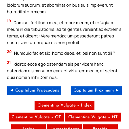
idolorum suorum, et abominationibus suis impleverunt
hæreditatem meam.
19
Domine, fortitudo mea, et robur meum, et refugium
meum in die tribulationis, ad te gentes venient ab extremis
terræ, et dicent : Vere mendacium possederunt patres
nostri, vanitatem quæ eis non profuit.
20
Numquid faciet sibi homo deos, et ipsi non sunt dii ?
21
Idcirco ecce ego ostendam eis per vicem hanc,
ostendam eis manum meam, et virtutem meam, et scient
quia nomen mihi Dominus.
◄ Capitulum Praecedens
Capitulum Proximum ►
Clementine Vulgate – Index
Clementine Vulgate – OT
Clementine Vulgate – NT