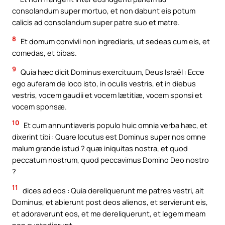
consolandum super mortuo, et non dabunt eis potum
calicis ad consolandum super patre suo et matre.
8
Et domum convivii non ingrediaris, ut sedeas cum eis, et
comedas, et bibas.
9
Quia hæc dicit Dominus exercituum, Deus Israël : Ecce
ego auferam de loco isto, in oculis vestris, et in diebus
vestris, vocem gaudii et vocem lætitiæ, vocem sponsi et
vocem sponsæ.
10
Et cum annuntiaveris populo huic omnia verba hæc, et
dixerint tibi : Quare locutus est Dominus super nos omne
malum grande istud ? quæ iniquitas nostra, et quod
peccatum nostrum, quod peccavimus Domino Deo nostro
?
11
dices ad eos : Quia dereliquerunt me patres vestri, ait
Dominus, et abierunt post deos alienos, et servierunt eis,
et adoraverunt eos, et me dereliquerunt, et legem meam
non custodierunt.