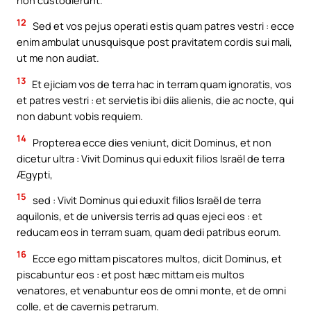
12
Sed et vos pejus operati estis quam patres vestri : ecce
enim ambulat unusquisque post pravitatem cordis sui mali,
ut me non audiat.
13
Et ejiciam vos de terra hac in terram quam ignoratis, vos
et patres vestri : et servietis ibi diis alienis, die ac nocte, qui
non dabunt vobis requiem.
14
Propterea ecce dies veniunt, dicit Dominus, et non
dicetur ultra : Vivit Dominus qui eduxit filios Israël de terra
Ægypti,
15
sed : Vivit Dominus qui eduxit filios Israël de terra
aquilonis, et de universis terris ad quas ejeci eos : et
reducam eos in terram suam, quam dedi patribus eorum.
16
Ecce ego mittam piscatores multos, dicit Dominus, et
piscabuntur eos : et post hæc mittam eis multos
venatores, et venabuntur eos de omni monte, et de omni
colle, et de cavernis petrarum.