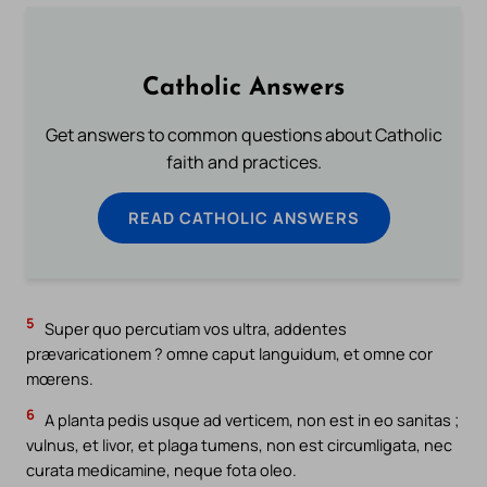
Catholic Answers
Get answers to common questions about Catholic
faith and practices.
READ CATHOLIC ANSWERS
5
Super quo percutiam vos ultra, addentes
prævaricationem ? omne caput languidum, et omne cor
mœrens.
6
A planta pedis usque ad verticem, non est in eo sanitas ;
vulnus, et livor, et plaga tumens, non est circumligata, nec
curata medicamine, neque fota oleo.