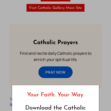
Visit Catholic Gallery Main Site
Catholic Prayers
Find and recite daily Catholic prayers to
enrich your spiritual life.
PRAY NOW
Your Faith. Your Way.
Tags:
Bible
Bible Book
Bible Verse
God’s Word
Holy Bible
Isaias
Latin
Old Testament
Vulgate
Download the Catholic