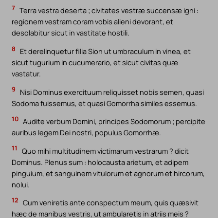
7
Terra vestra deserta ; civitates vestræ succensæ igni :
regionem vestram coram vobis alieni devorant, et
desolabitur sicut in vastitate hostili.
8
Et derelinquetur filia Sion ut umbraculum in vinea, et
sicut tugurium in cucumerario, et sicut civitas quæ
vastatur.
9
Nisi Dominus exercituum reliquisset nobis semen, quasi
Sodoma fuissemus, et quasi Gomorrha similes essemus.
10
Audite verbum Domini, principes Sodomorum ; percipite
auribus legem Dei nostri, populus Gomorrhæ.
11
Quo mihi multitudinem victimarum vestrarum ? dicit
Dominus. Plenus sum : holocausta arietum, et adipem
pinguium, et sanguinem vitulorum et agnorum et hircorum,
nolui.
12
Cum veniretis ante conspectum meum, quis quæsivit
hæc de manibus vestris, ut ambularetis in atriis meis ?