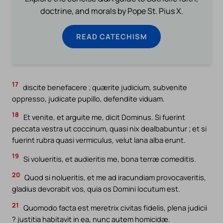
doctrine, and morals by Pope St. Pius X.
READ CATECHISM
17
discite benefacere ; quærite judicium, subvenite
oppresso, judicate pupillo, defendite viduam.
18
Et venite, et arguite me, dicit Dominus. Si fuerint
peccata vestra ut coccinum, quasi nix dealbabuntur ; et si
fuerint rubra quasi vermiculus, velut lana alba erunt.
19
Si volueritis, et audieritis me, bona terræ comeditis.
20
Quod si nolueritis, et me ad iracundiam provocaveritis,
gladius devorabit vos, quia os Domini locutum est.
21
Quomodo facta est meretrix civitas fidelis, plena judicii
? justitia habitavit in ea, nunc autem homicidæ.