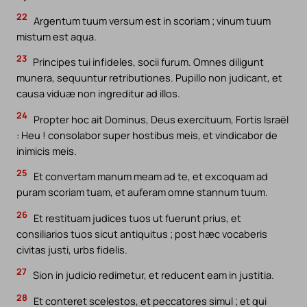
22
Argentum tuum versum est in scoriam ; vinum tuum
mistum est aqua.
23
Principes tui infideles, socii furum. Omnes diligunt
munera, sequuntur retributiones. Pupillo non judicant, et
causa viduæ non ingreditur ad illos.
24
Propter hoc ait Dominus, Deus exercituum, Fortis Israël
: Heu ! consolabor super hostibus meis, et vindicabor de
inimicis meis.
25
Et convertam manum meam ad te, et excoquam ad
puram scoriam tuam, et auferam omne stannum tuum.
26
Et restituam judices tuos ut fuerunt prius, et
consiliarios tuos sicut antiquitus ; post hæc vocaberis
civitas justi, urbs fidelis.
27
Sion in judicio redimetur, et reducent eam in justitia.
28
Et conteret scelestos, et peccatores simul ; et qui