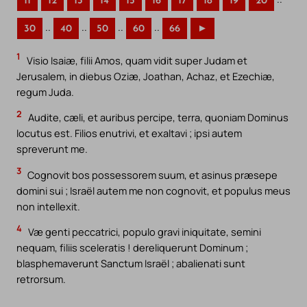
11
12
13
14
15
16
17
18
19
20
..
..
..
..
30
40
50
60
66
►
1
Visio Isaiæ, filii Amos, quam vidit super Judam et
Jerusalem, in diebus Oziæ, Joathan, Achaz, et Ezechiæ,
regum Juda.
2
Audite, cæli, et auribus percipe, terra, quoniam Dominus
locutus est. Filios enutrivi, et exaltavi ; ipsi autem
spreverunt me.
3
Cognovit bos possessorem suum, et asinus præsepe
domini sui ; Israël autem me non cognovit, et populus meus
non intellexit.
4
Væ genti peccatrici, populo gravi iniquitate, semini
nequam, filiis sceleratis ! dereliquerunt Dominum ;
blasphemaverunt Sanctum Israël ; abalienati sunt
retrorsum.