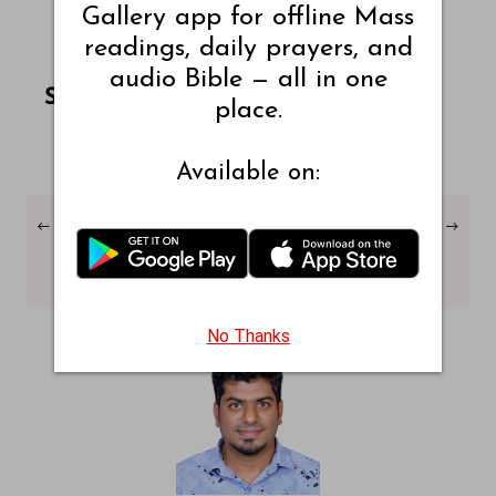
Gallery app for offline Mass
readings, daily prayers, and
audio Bible — all in one
Share this article on Facebook
Share this article on WhatsApp
Share this article on LinkedIn
Share this article on X
Share this article on Telegram
Email this Article
Share:
place.
Available on:
←
Canticum Canticorum
Isaias capitulum – 2
→
capitulum – 8 – Clementine
– Clementine
Vulgate
Vulgate
No Thanks