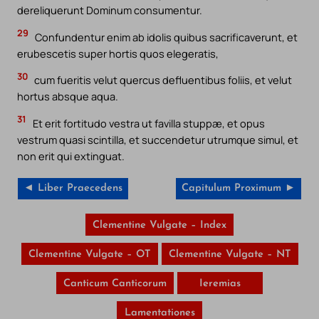
dereliquerunt Dominum consumentur.
29
Confundentur enim ab idolis quibus sacrificaverunt, et
erubescetis super hortis quos elegeratis,
30
cum fueritis velut quercus defluentibus foliis, et velut
hortus absque aqua.
31
Et erit fortitudo vestra ut favilla stuppæ, et opus
vestrum quasi scintilla, et succendetur utrumque simul, et
non erit qui extinguat.
◄ Liber Praecedens
Capitulum Proximum ►
Clementine Vulgate – Index
Clementine Vulgate – OT
Clementine Vulgate – NT
Canticum Canticorum
Ieremias
Lamentationes