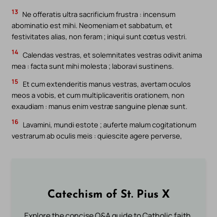
13
Ne offeratis ultra sacrificium frustra : incensum
abominatio est mihi. Neomeniam et sabbatum, et
festivitates alias, non feram ; iniqui sunt cœtus vestri.
14
Calendas vestras, et solemnitates vestras odivit anima
mea : facta sunt mihi molesta ; laboravi sustinens.
15
Et cum extenderitis manus vestras, avertam oculos
meos a vobis, et cum multiplicaveritis orationem, non
exaudiam : manus enim vestræ sanguine plenæ sunt.
16
Lavamini, mundi estote ; auferte malum cogitationum
vestrarum ab oculis meis : quiescite agere perverse,
Catechism of St. Pius X
Explore the concise Q&A guide to Catholic faith,