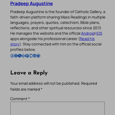
Pradeep Augustine
Pradeep Augustine is the founder of Catholic Gallery, a
faith-driven platform sharing Mass Readings in multiple
languages, prayers, quotes, catechism, Bible plans,
reflections, and other spiritual resources since 2013.
He manages the website and the official
Android
/
iOS
apps alongside his professional career (
Read his
story
). Stay connected with him on the official social
profiles below.
Follow Pradeep on Facebook
Follow Pradeep on Instagram
Follow Pradeep on X
Follow Pradeep on LinkedIn
Follow Pradeep on Pinterest
Subscribe to Pradeep’s Youtube Channel
Follow Pradeep on WordPress
Follow Pradeep on GitHub
Leave a Reply
Your email address will not be published.
Required
fields are marked
*
Comment
*