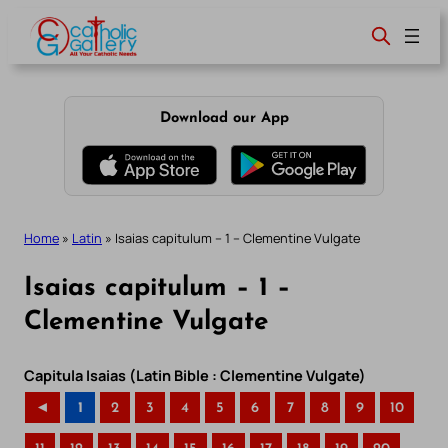
Skip
to
content
Download our App
Home
»
Latin
»
Isaias capitulum – 1 – Clementine Vulgate
Isaias capitulum – 1 –
Clementine Vulgate
Capitula Isaias (Latin Bible : Clementine Vulgate)
◄
1
2
3
4
5
6
7
8
9
10
..