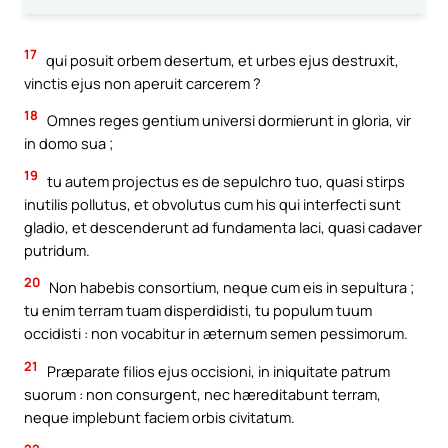
17
qui posuit orbem desertum, et urbes ejus destruxit,
vinctis ejus non aperuit carcerem ?
18
Omnes reges gentium universi dormierunt in gloria, vir
in domo sua ;
19
tu autem projectus es de sepulchro tuo, quasi stirps
inutilis pollutus, et obvolutus cum his qui interfecti sunt
gladio, et descenderunt ad fundamenta laci, quasi cadaver
putridum.
20
Non habebis consortium, neque cum eis in sepultura ;
tu enim terram tuam disperdidisti, tu populum tuum
occidisti : non vocabitur in æternum semen pessimorum.
21
Præparate filios ejus occisioni, in iniquitate patrum
suorum : non consurgent, nec hæreditabunt terram,
neque implebunt faciem orbis civitatum.