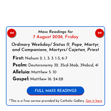
Follow us on Facebook
Follow us on Instagram
Follow us on X
Subscribe to our YouTube Channel
Follow us on WhatsApp
Mass Readings for
<<
>>
7 August 2026,
Friday
Ordinary Weekday/ Sixtus II, Pope, Martyr,
and Companions, Martyrs/ Cajetan, Priest
First:
Nahum 2: 1, 3; 3: 1-3, 6-7
Psalm:
Deuteronomy 32: 35cd-36ab, 39abcd, 41
Alleluia:
Matthew 5: 10
Gospel:
Matthew 16: 24-28
FULL MASS READINGS
*This is a free service provided by Catholic Gallery.
Get it here