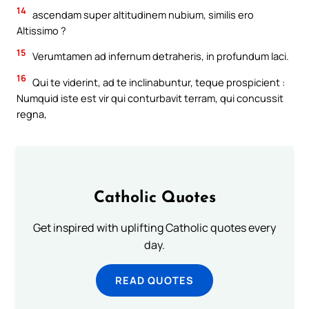
14
ascendam super altitudinem nubium, similis ero
Altissimo ?
15
Verumtamen ad infernum detraheris, in profundum laci.
16
Qui te viderint, ad te inclinabuntur, teque prospicient :
Numquid iste est vir qui conturbavit terram, qui concussit
regna,
Catholic Quotes
Get inspired with uplifting Catholic quotes every
day.
READ QUOTES