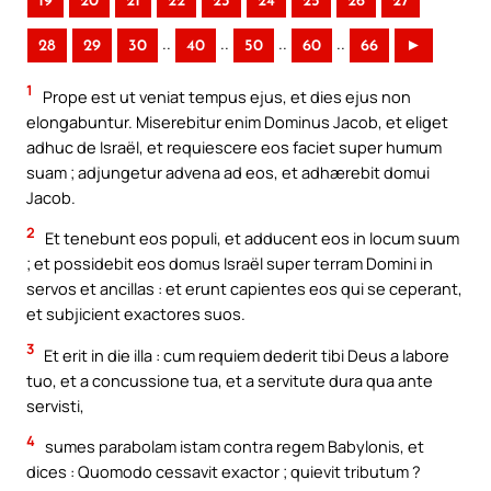
19
20
21
22
23
24
25
26
27
..
..
..
..
28
29
30
40
50
60
66
►
1
Prope est ut veniat tempus ejus, et dies ejus non
elongabuntur. Miserebitur enim Dominus Jacob, et eliget
adhuc de Israël, et requiescere eos faciet super humum
suam ; adjungetur advena ad eos, et adhærebit domui
Jacob.
2
Et tenebunt eos populi, et adducent eos in locum suum
; et possidebit eos domus Israël super terram Domini in
servos et ancillas : et erunt capientes eos qui se ceperant,
et subjicient exactores suos.
3
Et erit in die illa : cum requiem dederit tibi Deus a labore
tuo, et a concussione tua, et a servitute dura qua ante
servisti,
4
sumes parabolam istam contra regem Babylonis, et
dices : Quomodo cessavit exactor ; quievit tributum ?