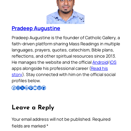
Pradeep Augustine
Pradeep Augustine is the founder of Catholic Gallery, a
faith-driven platform sharing Mass Readings in multiple
languages, prayers, quotes, catechism, Bible plans,
reflections, and other spiritual resources since 2013.
He manages the website and the official
Android
/
iOS
apps alongside his professional career (
Read his
story
). Stay connected with him on the official social
profiles below.
Follow Pradeep on Facebook
Follow Pradeep on Instagram
Follow Pradeep on X
Follow Pradeep on LinkedIn
Follow Pradeep on Pinterest
Subscribe to Pradeep’s Youtube Channel
Follow Pradeep on WordPress
Follow Pradeep on GitHub
Leave a Reply
Your email address will not be published.
Required
fields are marked
*