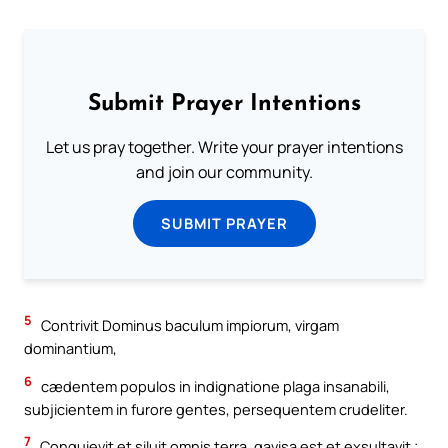
Submit Prayer Intentions
Let us pray together. Write your prayer intentions
and join our community.
SUBMIT PRAYER
5
Contrivit Dominus baculum impiorum, virgam
dominantium,
6
cædentem populos in indignatione plaga insanabili,
subjicientem in furore gentes, persequentem crudeliter.
7
Conquievit et siluit omnis terra, gavisa est et exsultavit ;