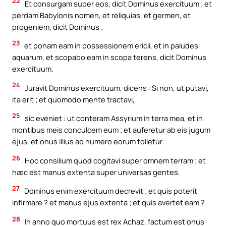
22
Et consurgam super eos, dicit Dominus exercituum ; et
perdam Babylonis nomen, et reliquias, et germen, et
progeniem, dicit Dominus ;
23
et ponam eam in possessionem ericii, et in paludes
aquarum, et scopabo eam in scopa terens, dicit Dominus
exercituum.
24
Juravit Dominus exercituum, dicens : Si non, ut putavi,
ita erit ; et quomodo mente tractavi,
25
sic eveniet : ut conteram Assyrium in terra mea, et in
montibus meis conculcem eum ; et auferetur ab eis jugum
ejus, et onus illius ab humero eorum tolletur.
26
Hoc consilium quod cogitavi super omnem terram ; et
hæc est manus extenta super universas gentes.
27
Dominus enim exercituum decrevit ; et quis poterit
infirmare ? et manus ejus extenta ; et quis avertet eam ?
28
In anno quo mortuus est rex Achaz, factum est onus