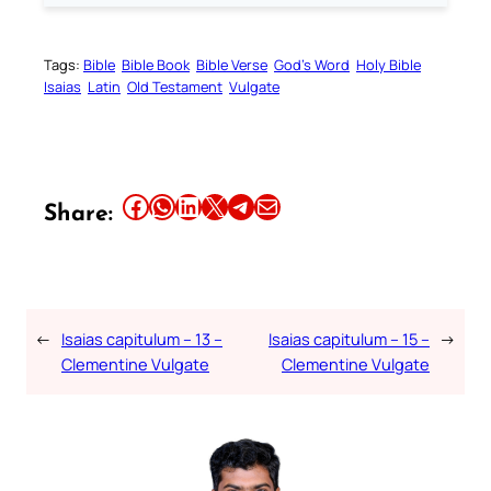
Tags:
Bible
Bible Book
Bible Verse
God’s Word
Holy Bible
Isaias
Latin
Old Testament
Vulgate
Share this article on Facebook
Share this article on WhatsApp
Share this article on LinkedIn
Share this article on X
Share this article on Telegram
Email this Article
Share:
←
Isaias capitulum – 13 –
Isaias capitulum – 15 –
→
Clementine Vulgate
Clementine Vulgate