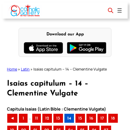
Skip
to
content
Download our App
Home
»
Latin
»
Isaias capitulum – 14 – Clementine Vulgate
Isaias capitulum – 14 –
Clementine Vulgate
Capitula Isaias (Latin Bible : Clementine Vulgate)
..
◄
1
11
12
13
14
15
16
17
18