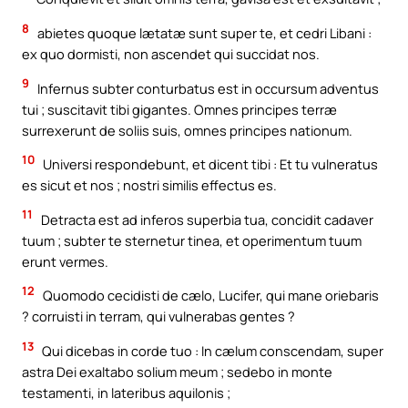
8
abietes quoque lætatæ sunt super te, et cedri Libani :
ex quo dormisti, non ascendet qui succidat nos.
9
Infernus subter conturbatus est in occursum adventus
tui ; suscitavit tibi gigantes. Omnes principes terræ
surrexerunt de soliis suis, omnes principes nationum.
10
Universi respondebunt, et dicent tibi : Et tu vulneratus
es sicut et nos ; nostri similis effectus es.
11
Detracta est ad inferos superbia tua, concidit cadaver
tuum ; subter te sternetur tinea, et operimentum tuum
erunt vermes.
12
Quomodo cecidisti de cælo, Lucifer, qui mane oriebaris
? corruisti in terram, qui vulnerabas gentes ?
13
Qui dicebas in corde tuo : In cælum conscendam, super
astra Dei exaltabo solium meum ; sedebo in monte
testamenti, in lateribus aquilonis ;