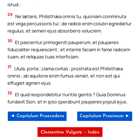
istud :
29
Ne lætaris, Philisthæa omnis tu, quoniam comminuta
est virga percussoris tui ; de radice enim colubri egredietur
regulus, et semen ejus absorbens volucrem.
30
Et pascentur primogeniti pauperum, et pauperes
fiducialiter requiescent ; et interire faciam in fame radicem
tuam, et reliquias tuas interficiam.
31
Ulula, porta ; clama civitas ; prostrata est Philisthæa
omnis ; ab aquilone enim fumus veniet, et non est qui
effugiet agmen ejus.
32
Et quid respondebitur nuntiis gentis ? Quia Dominus
fundavit Sion, et in ipso sperabunt pauperes populi ejus.
◄ Capitulum Praecedens
Capitulum Proximum ►
Clementine Vulgate – Index