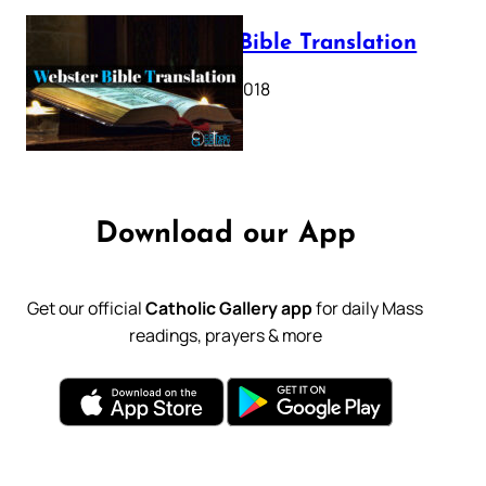
Webster Bible Translation
October 11, 2018
Download our App
Get our official
Catholic Gallery app
for daily Mass
readings, prayers & more