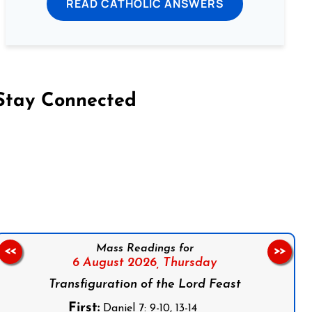
READ CATHOLIC ANSWERS
Stay Connected
on Facebook
Follow us on Instagram
Follow us on X
Subscribe to our YouTube Channel
Follow us on WhatsApp
Mass Readings for
<<
>>
6 August 2026,
Thursday
Transfiguration of the Lord Feast
First:
Daniel 7: 9-10, 13-14