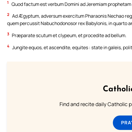
1
Quod factum est verbum Domini ad Jeremiam prophetam 
2
Ad Ægyptum, adversum exercitum Pharaonis Nechao regis 
quem percussit Nabuchodonosor rex Babylonis, in quarto ann
3
Præparate scutum et clypeum, et procedite ad bellum.
4
Jungite equos, et ascendite, equites : state in galeis, polit
Catholi
Find and recite daily Catholic pr
PRA