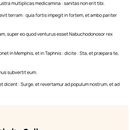
rustra multiplicas medicamina : sanitas non erit tibi.
it terram : quia fortis impegit in fortem, et ambo pariter
m, super eo quod venturus esset Nabuchodonosor rex
et in Memphis, et in Taphnis : dicite : Sta, et præpara te,
nus subvertit eum.
et dicent : Surge, et revertamur ad populum nostrum, et ad