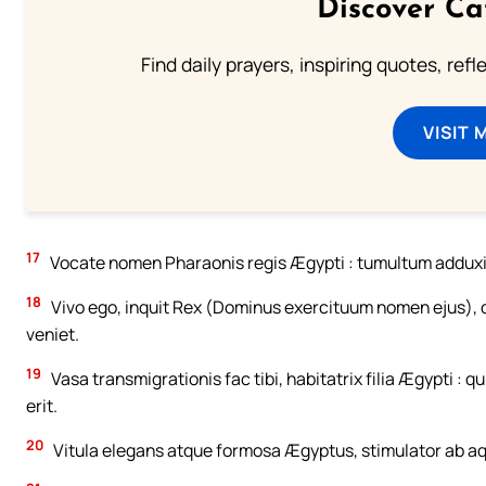
Discover Ca
Find daily prayers, inspiring quotes, ref
VISIT 
17
Vocate nomen Pharaonis regis Ægypti : tumultum adduxi
18
Vivo ego, inquit Rex (Dominus exercituum nomen ejus), q
veniet.
19
Vasa transmigrationis fac tibi, habitatrix filia Ægypti : q
erit.
20
Vitula elegans atque formosa Ægyptus, stimulator ab aqu