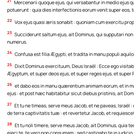
21
Mercenarii quoque ejus, qui versabantur in medio ejus quas
potuerunt : quia dies interfectionis eorum venit super eos, 
22
Vox ejus quasi æris sonabit : quoniam cum exercitu prop
23
Succiderunt saltum ejus, ait Dominus, qui supputari non p
numerus.
24
Confusa est filia Ægypti, et tradita in manu populi aquilo
25
Dixit Dominus exercituum, Deus Israël : Ecce ego visit
Ægyptum, et super deos ejus, et super reges ejus, et super 
26
et dabo eos in manu quærentium animam eorum, et in m
ejus : et post hæc habitabitur sicut diebus pristinis, ait Dom
27
Et tu ne timeas, serve meus Jacob, et ne paveas, Israël 
de terra captivitatis tuæ : et revertetur Jacob, et requiescet
28
Et tu noli timere, serve meus Jacob, ait Dominus, quia
ejeci te, te vero non consumam : sed castigabo te in judicio