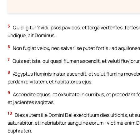
5
Quid igitur ? vidi ipsos pavidos, et terga vertentes, forte
undique, ait Dominus.
6
Non fugiat velox, nec salvari se putet fortis : ad aquilone
7
Quis est iste, qui quasi flumen ascendit, et veluti fluvior
8
Ægyptus fluminis instar ascendit, et velut flumina movebu
perdam civitatem, et habitatores ejus.
9
Ascendite equos, et exsultate in curribus, et procedant fo
et jacientes sagittas.
10
Dies autem ille Domini Dei exercituum dies ultionis, ut su
saturabitur, et inebriabitur sanguine eorum : victima enim D
Euphraten.