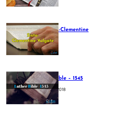
The Sixto-Clementine
Vulgate
July 12, 2025
Luther Bible – 1545
October 17, 2018