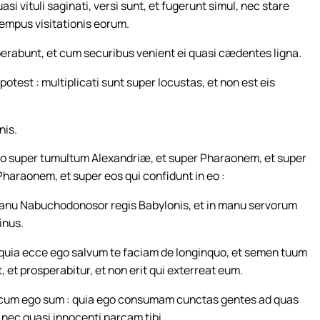
i vituli saginati, versi sunt, et fugerunt simul, nec stare
tempus visitationis eorum.
erabunt, et cum securibus venient ei quasi cædentes ligna.
otest : multiplicati sunt super locustas, et non est eis
nis.
abo super tumultum Alexandriæ, et super Pharaonem, et super
Pharaonem, et super eos qui confidunt in eo :
anu Nabuchodonosor regis Babylonis, et in manu servorum
inus.
: quia ecce ego salvum te faciam de longinquo, et semen tuum
, et prosperabitur, et non erit qui exterreat eum.
 tecum ego sum : quia ego consumam cunctas gentes ad quas
, nec quasi innocenti parcam tibi.