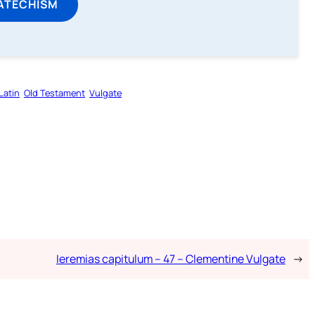
ATECHISM
Latin
Old Testament
Vulgate
Ieremias capitulum – 47 – Clementine Vulgate
→