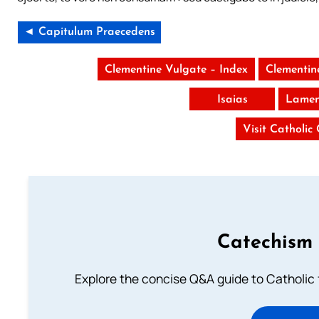
◄ Capitulum Praecedens
Clementine Vulgate – Index
Clementin
Isaias
Lamen
Visit Catholic
Catechism 
Explore the concise Q&A guide to Catholic f