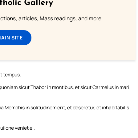
tholic Gallery
lections, articles, Mass readings, and more.
MAIN SITE
t tempus.
uoniam sicut Thabor in montibus, et sicut Carmelus in mari,
uia Memphis in solitudinem erit, et deseretur, et inhabitabilis
ilone veniet ei.