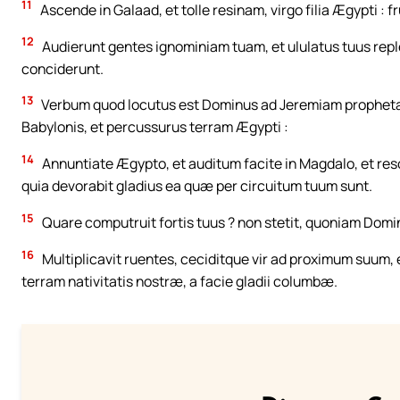
11
Ascende in Galaad, et tolle resinam, virgo filia Ægypti : f
12
Audierunt gentes ignominiam tuam, et ululatus tuus replev
conciderunt.
13
Verbum quod locutus est Dominus ad Jeremiam propheta
Babylonis, et percussurus terram Ægypti :
14
Annuntiate Ægypto, et auditum facite in Magdalo, et reson
quia devorabit gladius ea quæ per circuitum tuum sunt.
15
Quare computruit fortis tuus ? non stetit, quoniam Domi
16
Multiplicavit ruentes, ceciditque vir ad proximum suum, 
terram nativitatis nostræ, a facie gladii columbæ.