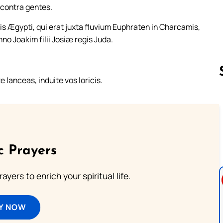
contra gentes.
Ægypti, qui erat juxta fluvium Euphraten in Charcamis,
o Joakim filii Josiæ regis Juda.
e lanceas, induite vos loricis.
Follow us 
c Prayers
ayers to enrich your spiritual life.
Y NOW