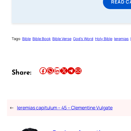
READ C
Tags:
Bible
Bible Book
Bible Verse
God’s Word
Holy Bible
Ieremias
Share this article on Facebook
Share this article on WhatsApp
Share this article on LinkedIn
Share this article on X
Share this article on Telegram
Email this Article
Share:
←
Ieremias capitulum – 45 – Clementine Vulgate