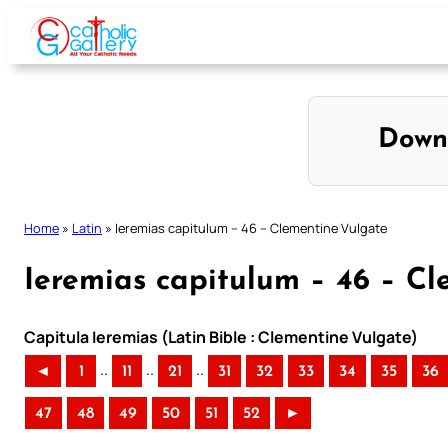
Skip
to
content
Down
Home
»
Latin
»
Ieremias capitulum – 46 – Clementine Vulgate
Ieremias capitulum – 46 – C
Capitula Ieremias (Latin Bible : Clementine Vulgate)
..
..
..
◄
1
11
21
31
32
33
34
35
36
47
48
49
50
51
52
►