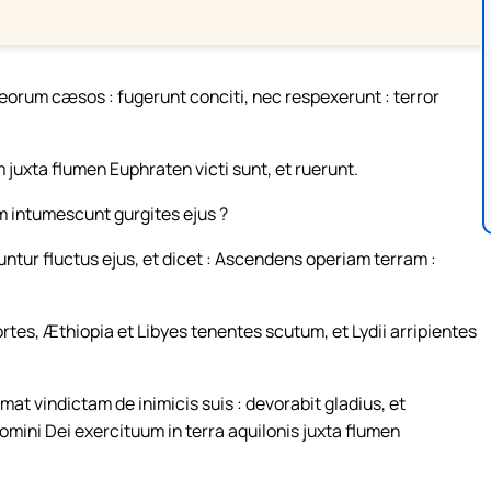
s eorum cæsos : fugerunt conciti, nec respexerunt : terror
m juxta flumen Euphraten victi sunt, et ruerunt.
um intumescunt gurgites ejus ?
ntur fluctus ejus, et dicet : Ascendens operiam terram :
rtes, Æthiopia et Libyes tenentes scutum, et Lydii arripientes
mat vindictam de inimicis suis : devorabit gladius, et
omini Dei exercituum in terra aquilonis juxta flumen