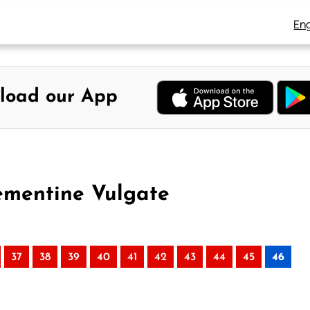
Eng
load our App
lementine Vulgate
37
38
39
40
41
42
43
44
45
46