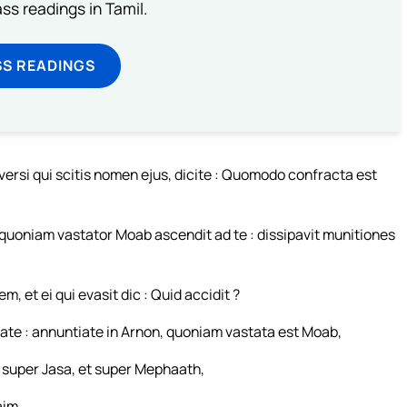
s readings in Tamil.
SS READINGS
iversi qui scitis nomen ejus, dicite : Quomodo confracta est
n, quoniam vastator Moab ascendit ad te : dissipavit munitiones
m, et ei qui evasit dic : Quid accidit ?
ate : annuntiate in Arnon, quoniam vastata est Moab,
 super Jasa, et super Mephaath,
aim,