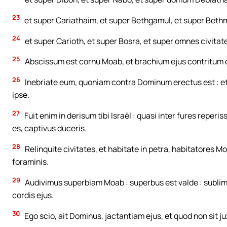
23
et super Cariathaim, et super Bethgamul, et super Beth
24
et super Carioth, et super Bosra, et super omnes civita
25
Abscissum est cornu Moab, et brachium ejus contritum e
26
Inebriate eum, quoniam contra Dominum erectus est : et 
ipse.
27
Fuit enim in derisum tibi Israël : quasi inter fures repe
es, captivus duceris.
28
Relinquite civitates, et habitate in petra, habitatores M
foraminis.
29
Audivimus superbiam Moab : superbus est valde : sublimi
cordis ejus.
30
Ego scio, ait Dominus, jactantiam ejus, et quod non sit j