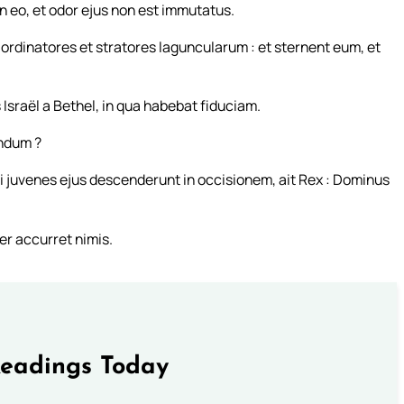
n eo, et odor ejus non est immutatus.
 ordinatores et stratores laguncularum : et sternent eum, et
sraël a Bethel, in qua habebat fiduciam.
andum ?
cti juvenes ejus descenderunt in occisionem, ait Rex : Dominus
er accurret nimis.
Readings Today