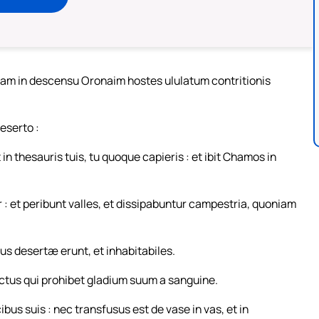
iam in descensu Oronaim hostes ululatum contritionis
eserto :
in thesauris tuis, tu quoque capieris : et ibit Chamos in
: et peribunt valles, et dissipabuntur campestria, quoniam
jus desertæ erunt, et inhabitabiles.
ictus qui prohibet gladium suum a sanguine.
ibus suis : nec transfusus est de vase in vas, et in