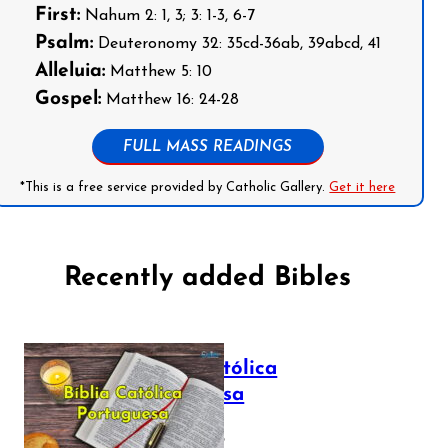
First:
Nahum 2: 1, 3; 3: 1-3, 6-7
Psalm:
Deuteronomy 32: 35cd-36ab, 39abcd, 41
Alleluia:
Matthew 5: 10
Gospel:
Matthew 16: 24-28
FULL MASS READINGS
*This is a free service provided by Catholic Gallery.
Get it here
Recently added Bibles
Bíblia Católica
Portuguesa
July 16, 2025