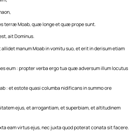
maon,
tes terræ Moab, quæ longe et quæ prope sunt.
st, ait Dominus.
allidet manum Moab in vomitu suo, et erit in derisum etiam
risses eum : propter verba ergo tua quæ adversum illum locutus
oab : et estote quasi columba nidificans in summo ore
tatem ejus, et arrogantiam, et superbiam, et altitudinem
uxta eam virtus ejus, nec juxta quod poterat conata sit facere.