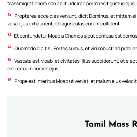
transmigrationem non abiit : idcirco permansit gustus ejus i
12
Propterea ecce dies veniunt, dicit Dominus, et mittam ei
vasa ejus exhaurient, et lagunculas eorum collident.
13
Et confundetur Moab a Chamos sicut confusa est domus I
14
Quomodo dicitis : Fortes sumus, et viri robusti ad præli
15
Vastata est Moab, et civitates illius succiderunt, et ele
exercituum nomen ejus.
16
Prope est interitus Moab ut veniat, et malum ejus velocit
Tamil Mass 