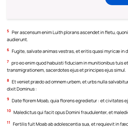
5
Per ascensum enim Luith plorans ascendet in fletu, quon
audierunt.
6
Fugite, salvate animas vestras, et eritis quasi myricæ in d
7
pro eo enim quod habuisti fiduciam in munitionibus tuis et 
transmigrationem, sacerdotes ejus et principes ejus simul.
8
Et veniet prædo ad omnem urbem, et urbs nulla salvabitur 
dixit Dominus :
9
Date florem Moab, quia florens egredietur : et civitates e
10
Maledictus qui facit opus Domini fraudulenter, et maled
11
Fertilis fuit Moab ab adolescentia sua, et requievit in fæc