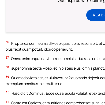
Get inspired with uplifti
READ
36
Propterea cor meum ad Moab quasi tibiæ resonabit, et cor
plus fecit quam potuit, idcirco perierunt.
37
Omne enim caput calvitium, et omnis barba rasa erit : in 
38
super omnia tecta Moab, et in plateis ejus, omnis planctu
39
Quomodo victa est, et ululaverunt ? quomodo dejecit cer
exemplum omnibus in circuitu suo.
40
Hæc dicit Dominus : Ecce quasi aquila volabit, et exten
41
Capta est Carioth, et munitiones comprehensæ sunt : et eri