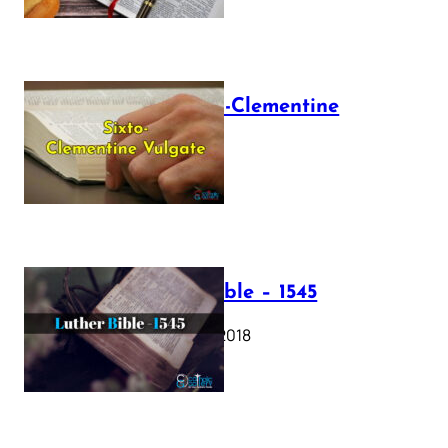
The Sixto-Clementine
Vulgate
July 12, 2025
Luther Bible – 1545
October 17, 2018