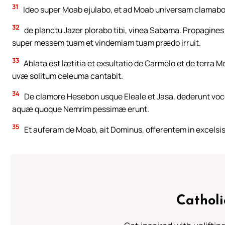
31
Ideo super Moab ejulabo, et ad Moab universam clamabo, a
32
de planctu Jazer plorabo tibi, vinea Sabama. Propagines
super messem tuam et vindemiam tuam prædo irruit.
33
Ablata est lætitia et exsultatio de Carmelo et de terra 
uvæ solitum celeuma cantabit.
34
De clamore Hesebon usque Eleale et Jasa, dederunt voce
aquæ quoque Nemrim pessimæ erunt.
35
Et auferam de Moab, ait Dominus, offerentem in excelsis,
Cathol