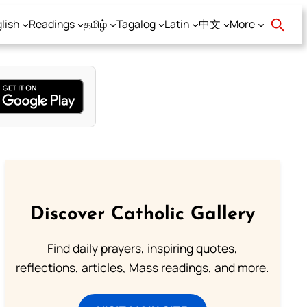
lish
Readings
தமிழ்
Tagalog
Latin
中文
More
Discover Catholic Gallery
Find daily prayers, inspiring quotes,
reflections, articles, Mass readings, and more.