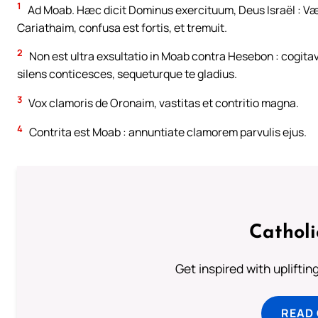
1
Ad Moab. Hæc dicit Dominus exercituum, Deus Israël : Væ 
Cariathaim, confusa est fortis, et tremuit.
2
Non est ultra exsultatio in Moab contra Hesebon : cogita
silens conticesces, sequeturque te gladius.
3
Vox clamoris de Oronaim, vastitas et contritio magna.
4
Contrita est Moab : annuntiate clamorem parvulis ejus.
Cathol
Get inspired with uplifti
READ