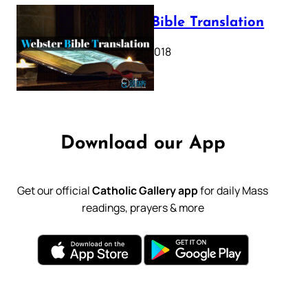
Webster Bible Translation
October 11, 2018
Download our App
Get our official
Catholic Gallery app
for daily Mass
readings, prayers & more