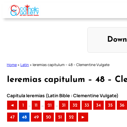
Skip
to
content
Down
Home
»
Latin
»
Ieremias capitulum – 48 – Clementine Vulgate
Ieremias capitulum – 48 – C
Capitula Ieremias (Latin Bible : Clementine Vulgate)
..
..
..
◄
1
11
21
31
32
33
34
35
36
47
48
49
50
51
52
►