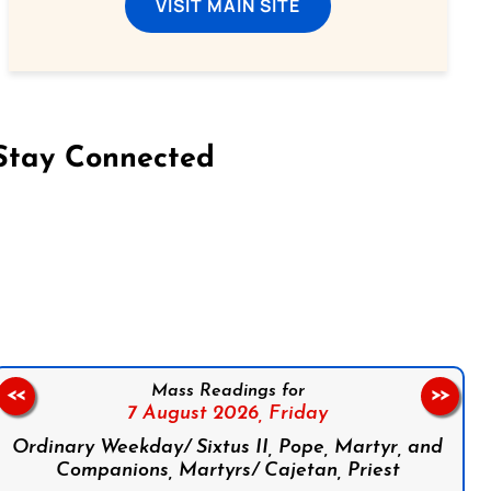
VISIT MAIN SITE
Stay Connected
on Facebook
Follow us on Instagram
Follow us on X
Subscribe to our YouTube Channel
Follow us on WhatsApp
Mass Readings for
<<
>>
7 August 2026,
Friday
Ordinary Weekday/ Sixtus II, Pope, Martyr, and
Companions, Martyrs/ Cajetan, Priest