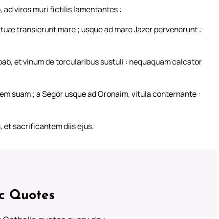
d viros muri fictilis lamentantes :
 tuæ transierunt mare ; usque ad mare Jazer pervenerunt :
Moab, et vinum de torcularibus sustuli : nequaquam calcator
m suam ; a Segor usque ad Oronaim, vitula conternante :
 et sacrificantem diis ejus.
ic Quotes