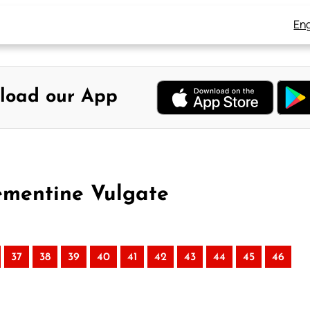
Eng
load our App
lementine Vulgate
37
38
39
40
41
42
43
44
45
46