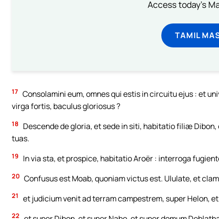
Access today's Mas
TAMIL MA
17
Consolamini eum, omnes qui estis in circuitu ejus : et un
virga fortis, baculus gloriosus ?
18
Descende de gloria, et sede in siti, habitatio filiæ Dibo
tuas.
19
In via sta, et prospice, habitatio Aroër : interroga fugiente
20
Confusus est Moab, quoniam victus est. Ululate, et clam
21
et judicium venit ad terram campestrem, super Helon, et
22
et super Dibon, et super Nabo, et super domum Deblath