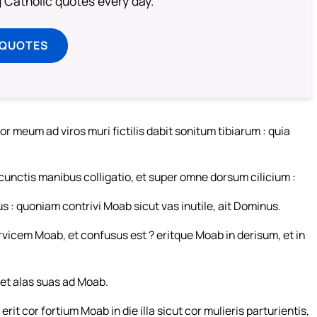
ng Catholic quotes every day.
 QUOTES
 meum ad viros muri fictilis dabit sonitum tibiarum : quia
cunctis manibus colligatio, et super omne dorsum cilicium :
s : quoniam contrivi Moab sicut vas inutile, ait Dominus.
vicem Moab, et confusus est ? eritque Moab in derisum, et in
det alas suas ad Moab.
t cor fortium Moab in die illa sicut cor mulieris parturientis,