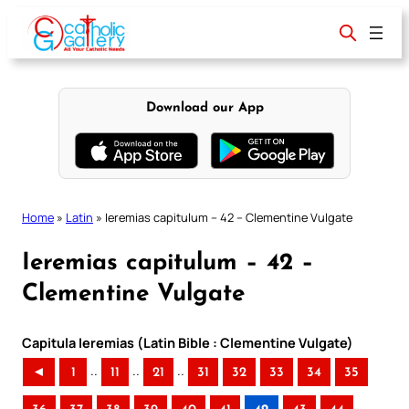
Skip
to
content
Download our App
Home
»
Latin
»
Ieremias capitulum – 42 – Clementine Vulgate
Ieremias capitulum – 42 –
Clementine Vulgate
Capitula Ieremias (Latin Bible : Clementine Vulgate)
..
..
..
◄
1
11
21
31
32
33
34
35