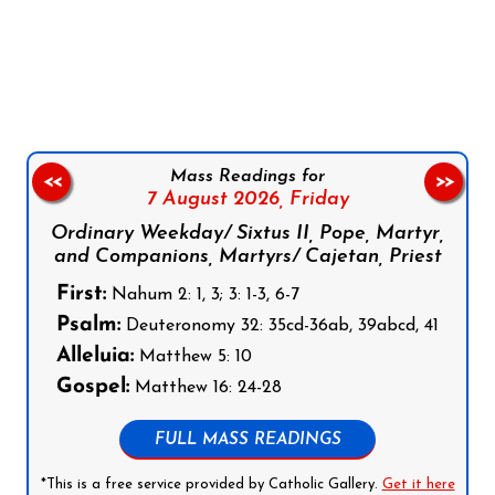
Follow us on Facebook
Follow us on Instagram
Follow us on X
Subscribe to our YouTube Channel
Follow us on WhatsApp
Mass Readings for
<<
>>
7 August 2026,
Friday
Ordinary Weekday/ Sixtus II, Pope, Martyr,
and Companions, Martyrs/ Cajetan, Priest
First:
Nahum 2: 1, 3; 3: 1-3, 6-7
Psalm:
Deuteronomy 32: 35cd-36ab, 39abcd, 41
Alleluia:
Matthew 5: 10
Gospel:
Matthew 16: 24-28
FULL MASS READINGS
*This is a free service provided by Catholic Gallery.
Get it here