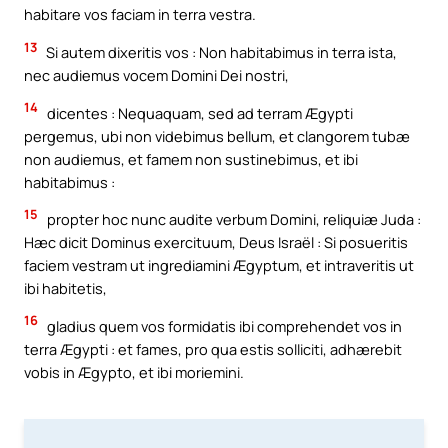
habitare vos faciam in terra vestra.
13
Si autem dixeritis vos : Non habitabimus in terra ista,
nec audiemus vocem Domini Dei nostri,
14
dicentes : Nequaquam, sed ad terram Ægypti
pergemus, ubi non videbimus bellum, et clangorem tubæ
non audiemus, et famem non sustinebimus, et ibi
habitabimus :
15
propter hoc nunc audite verbum Domini, reliquiæ Juda :
Hæc dicit Dominus exercituum, Deus Israël : Si posueritis
faciem vestram ut ingrediamini Ægyptum, et intraveritis ut
ibi habitetis,
16
gladius quem vos formidatis ibi comprehendet vos in
terra Ægypti : et fames, pro qua estis solliciti, adhærebit
vobis in Ægypto, et ibi moriemini.