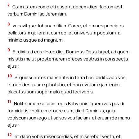
7
Cum autem completi essent decem dies, factum est
verbum Domini ad Jeremiam,
8
vocavitque Johanan filium Caree, et omnes principes
bellatorum qui erant cum eo, et universum populum, a
minimo usque ad magnum.
9
Et dixit ad eos : Hæc dicit Dominus Deus Israël, ad quem
misistis me ut prosternerem preces vestras in conspectu
ejus :
10
Si quiescentes manseritis in terra hac, ædificabo vos,
et non destruam : plantabo, et non evellam : jam enim
placatus sum super malo quod feci vobis.
11
Nolite timere a facie regis Babylonis, quem vos pavidi
formidatis : nolite metuere eum, dicit Dominus, quia
vobiscum sum ego ut salvos vos faciam, et eruam de manu
ejus :
12
et dabo vobis misericordias, et miserebor vestri, et