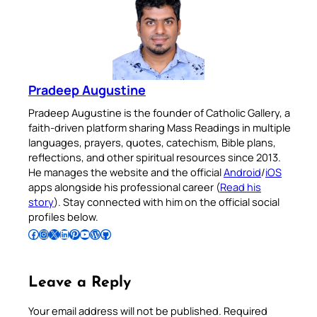
Pradeep Augustine
Pradeep Augustine is the founder of Catholic Gallery, a
faith-driven platform sharing Mass Readings in multiple
languages, prayers, quotes, catechism, Bible plans,
reflections, and other spiritual resources since 2013.
He manages the website and the official
Android
/
iOS
apps alongside his professional career (
Read his
story
). Stay connected with him on the official social
profiles below.
Follow Pradeep on Facebook
Follow Pradeep on Instagram
Follow Pradeep on X
Follow Pradeep on LinkedIn
Follow Pradeep on Pinterest
Subscribe to Pradeep’s Youtube Channel
Follow Pradeep on WordPress
Follow Pradeep on GitHub
Leave a Reply
Your email address will not be published.
Required