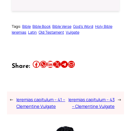
Tags:
Bible
Bible Book
Bible Verse
God’s Word
Holy Bible
Ieremias
Latin
Old Testament
Vulgate
Share this article on Facebook
Share this article on WhatsApp
Share this article on LinkedIn
Share this article on X
Share this article on Telegram
Email this Article
Share:
←
Ieremias capitulum – 41 –
Ieremias capitulum – 43
→
Clementine Vulgate
– Clementine Vulgate