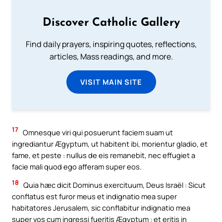
Discover Catholic Gallery
Find daily prayers, inspiring quotes, reflections,
articles, Mass readings, and more.
VISIT MAIN SITE
17
Omnesque viri qui posuerunt faciem suam ut
ingrediantur Ægyptum, ut habitent ibi, morientur gladio, et
fame, et peste : nullus de eis remanebit, nec effugiet a
facie mali quod ego afferam super eos.
18
Quia hæc dicit Dominus exercituum, Deus Israël : Sicut
conflatus est furor meus et indignatio mea super
habitatores Jerusalem, sic conflabitur indignatio mea
super vos cum ingressi fueritis Ægyptum : et eritis in