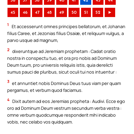
36
37
38
39
40
41
42
43
44
45
46
47
48
49
50
51
52
►
1
Et accesserunt omnes principes bellatorum, et Johanan
filius Caree, et Jezonias filius Osaiæ, et reliquum vulgus, a
parvo usque ad magnum,
2
dixeruntque ad Jeremiam prophetam : Cadat oratio
nostra in conspectu tuo, et ora pro nobis ad Dominum
Deum tuum, pro universis reliquiis istis, quia derelicti
sumus pauci de pluribus, sicut oculi tui nos intuentur :
3
et annuntiet nobis Dominus Deus tuus viam per quam
pergamus, et verbum quod faciamus.
4
Dixit autem ad eos Jeremias propheta : Audivi. Ecce ego
oro ad Dominum Deum vestrum secundum verba vestra :
omne verbum quodcumque responderit mihi indicabo
vobis, nec celabo vos quidquam.