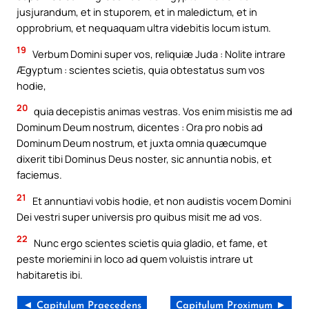
jusjurandum, et in stuporem, et in maledictum, et in
opprobrium, et nequaquam ultra videbitis locum istum.
19
Verbum Domini super vos, reliquiæ Juda : Nolite intrare
Ægyptum : scientes scietis, quia obtestatus sum vos
hodie,
20
quia decepistis animas vestras. Vos enim misistis me ad
Dominum Deum nostrum, dicentes : Ora pro nobis ad
Dominum Deum nostrum, et juxta omnia quæcumque
dixerit tibi Dominus Deus noster, sic annuntia nobis, et
faciemus.
21
Et annuntiavi vobis hodie, et non audistis vocem Domini
Dei vestri super universis pro quibus misit me ad vos.
22
Nunc ergo scientes scietis quia gladio, et fame, et
peste moriemini in loco ad quem voluistis intrare ut
habitaretis ibi.
◄ Capitulum Praecedens
Capitulum Proximum ►