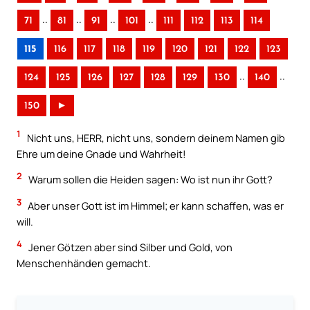
..
..
..
..
71
81
91
101
111
112
113
114
115
116
117
118
119
120
121
122
123
..
..
124
125
126
127
128
129
130
140
150
►
1
Nicht uns, HERR, nicht uns, sondern deinem Namen gib
Ehre um deine Gnade und Wahrheit!
2
Warum sollen die Heiden sagen: Wo ist nun ihr Gott?
3
Aber unser Gott ist im Himmel; er kann schaffen, was er
will.
4
Jener Götzen aber sind Silber und Gold, von
Menschenhänden gemacht.