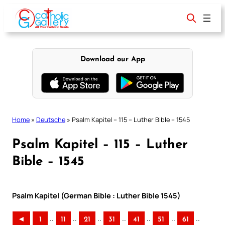
Skip
to
content
Download our App
Home
»
Deutsche
»
Psalm Kapitel – 115 – Luther Bible – 1545
Psalm Kapitel – 115 – Luther
Bible – 1545
Psalm Kapitel (German Bible : Luther Bible 1545)
..
..
..
..
..
..
..
◄
1
11
21
31
41
51
61