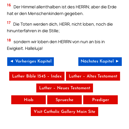
16
Der Himmel allenthalben ist des HERRN; aber die Erde
hat er den Menschenkindern gegeben.
17
Die Toten werden dich, HERR, nicht loben, noch die
hinunterfahren in die Stille;
18
sondern wir loben den HERRN von nun an bis in
Ewigkeit. Halleluja!
◄ Vorheriges Kapitel
Nächstes Kapitel ►
Luther Bible 1545 – Index
Luther – Altes Testament
Luther – Neues Testament
Hiob
Sprueche
Prediger
Visit Catholic Gallery Main Site