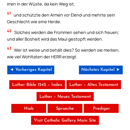
irren in der Wüste, da kein Weg ist,
41
und schützte den Armen vor Elend und mehrte sein
Geschlecht wie eine Herde.
42
Solches werden die Frommen sehen und sich freuen;
und aller Bosheit wird das Maul gestopft werden.
43
Wer ist weise und behält dies? So werden sie merken,
wie viel Wohltaten der HERR erzeigt.
◄ Vorheriges Kapitel
Nächstes Kapitel ►
Luther Bible 1545 – Index
Luther – Altes Testament
Luther – Neues Testament
Hiob
Sprueche
Prediger
Visit Catholic Gallery Main Site