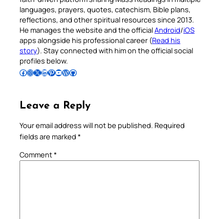
languages, prayers, quotes, catechism, Bible plans,
reflections, and other spiritual resources since 2013.
He manages the website and the official
Android
/
iOS
apps alongside his professional career (
Read his
story
). Stay connected with him on the official social
profiles below.
Follow Pradeep on Facebook
Follow Pradeep on Instagram
Follow Pradeep on X
Follow Pradeep on LinkedIn
Follow Pradeep on Pinterest
Subscribe to Pradeep’s Youtube Channel
Follow Pradeep on WordPress
Follow Pradeep on GitHub
Leave a Reply
Your email address will not be published.
Required
fields are marked
*
Comment
*