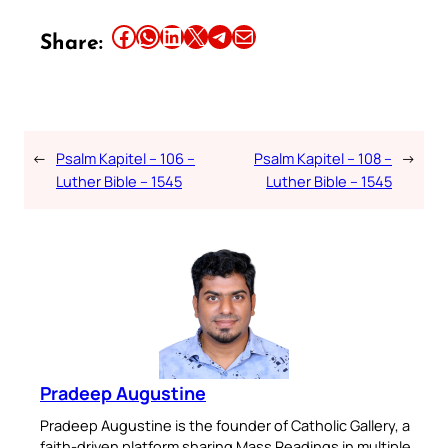
Share this article on Facebook
Share this article on WhatsApp
Share this article on LinkedIn
Share this article on X
Share this article on Telegram
Email this Article
Share:
←
Psalm Kapitel – 106 –
Psalm Kapitel – 108 –
→
Luther Bible – 1545
Luther Bible – 1545
Pradeep Augustine
Pradeep Augustine is the founder of Catholic Gallery, a
faith-driven platform sharing Mass Readings in multiple