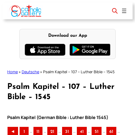
Skip
to
content
Download our App
Home
»
Deutsche
»
Psalm Kapitel – 107 – Luther Bible – 1545
Psalm Kapitel – 107 – Luther
Bible – 1545
Psalm Kapitel (German Bible : Luther Bible 1545)
..
..
..
..
..
..
..
◄
1
11
21
31
41
51
61