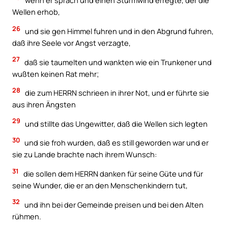
wenn er sprach und einen Sturmwind erregte, der die
Wellen erhob,
26
und sie gen Himmel fuhren und in den Abgrund fuhren,
daß ihre Seele vor Angst verzagte,
27
daß sie taumelten und wankten wie ein Trunkener und
wußten keinen Rat mehr;
28
die zum HERRN schrieen in ihrer Not, und er führte sie
aus ihren Ängsten
29
und stillte das Ungewitter, daß die Wellen sich legten
30
und sie froh wurden, daß es still geworden war und er
sie zu Lande brachte nach ihrem Wunsch:
31
die sollen dem HERRN danken für seine Güte und für
seine Wunder, die er an den Menschenkindern tut,
32
und ihn bei der Gemeinde preisen und bei den Alten
rühmen.