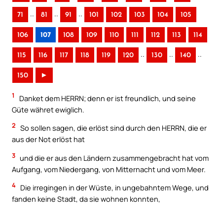
..
..
..
71
81
91
101
102
103
104
105
106
107
108
109
110
111
112
113
114
..
..
..
115
116
117
118
119
120
130
140
150
►
1
Danket dem HERRN; denn er ist freundlich, und seine
Güte währet ewiglich.
2
So sollen sagen, die erlöst sind durch den HERRN, die er
aus der Not erlöst hat
3
und die er aus den Ländern zusammengebracht hat vom
Aufgang, vom Niedergang, von Mitternacht und vom Meer.
4
Die irregingen in der Wüste, in ungebahntem Wege, und
fanden keine Stadt, da sie wohnen konnten,