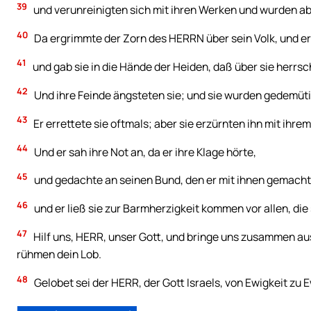
39
und verunreinigten sich mit ihren Werken und wurden ab
40
Da ergrimmte der Zorn des HERRN über sein Volk, und e
41
und gab sie in die Hände der Heiden, daß über sie herrsc
42
Und ihre Feinde ängsteten sie; und sie wurden gedemüti
43
Er errettete sie oftmals; aber sie erzürnten ihn mit ihr
44
Und er sah ihre Not an, da er ihre Klage hörte,
45
und gedachte an seinen Bund, den er mit ihnen gemacht 
46
und er ließ sie zur Barmherzigkeit kommen vor allen, die
47
Hilf uns, HERR, unser Gott, und bringe uns zusammen a
rühmen dein Lob.
48
Gelobet sei der HERR, der Gott Israels, von Ewigkeit zu E