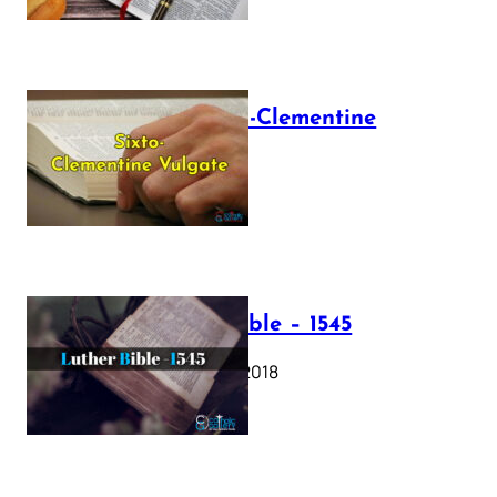
The Sixto-Clementine
Vulgate
July 12, 2025
Luther Bible – 1545
October 17, 2018