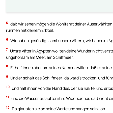
5
daß wir sehen mögen die Wohlfahrt deiner Auserwählten u
rühmen mit deinem Erbteil.
6
Wir haben gesündigt samt unsern Vätern; wir haben mißg
7
Unsre Väter in Ägypten wollten deine Wunder nicht verst
ungehorsam am Meer, am Schilfmeer.
8
Er half ihnen aber um seines Namens willen, daß er sein
9
Und er schalt das Schilfmeer: da ward’s trocken, und führ
10
und half ihnen von der Hand des, der sie haßte, und erlö
11
und die Wasser ersäuften ihre Widersacher, daß nicht ein
12
Da glaubten sie an seine Worte und sangen sein Lob.