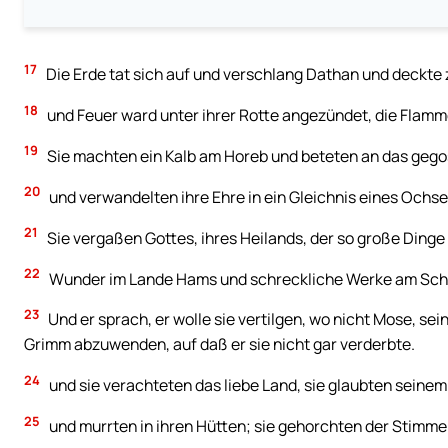
17
Die Erde tat sich auf und verschlang Dathan und deckte 
18
und Feuer ward unter ihrer Rotte angezündet, die Flamm
19
Sie machten ein Kalb am Horeb und beteten an das gego
20
und verwandelten ihre Ehre in ein Gleichnis eines Ochsen
21
Sie vergaßen Gottes, ihres Heilands, der so große Dinge
22
Wunder im Lande Hams und schreckliche Werke am Schi
23
Und er sprach, er wolle sie vertilgen, wo nicht Mose, sei
Grimm abzuwenden, auf daß er sie nicht gar verderbte.
24
und sie verachteten das liebe Land, sie glaubten seinem
25
und murrten in ihren Hütten; sie gehorchten der Stimme