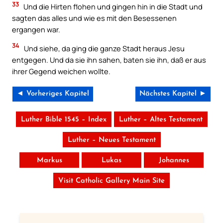
33
Und die Hirten flohen und gingen hin in die Stadt und
sagten das alles und wie es mit den Besessenen
ergangen war.
34
Und siehe, da ging die ganze Stadt heraus Jesu
entgegen. Und da sie ihn sahen, baten sie ihn, daß er aus
ihrer Gegend weichen wollte.
◄ Vorheriges Kapitel
Nächstes Kapitel ►
Luther Bible 1545 – Index
Luther – Altes Testament
Luther – Neues Testament
Markus
Lukas
Johannes
Visit Catholic Gallery Main Site