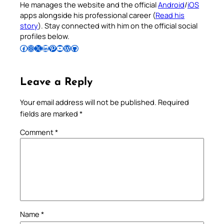
He manages the website and the official
Android
/
iOS
apps alongside his professional career (
Read his
story
). Stay connected with him on the official social
profiles below.
Follow Pradeep on Facebook
Follow Pradeep on Instagram
Follow Pradeep on X
Follow Pradeep on LinkedIn
Follow Pradeep on Pinterest
Subscribe to Pradeep’s Youtube Channel
Follow Pradeep on WordPress
Follow Pradeep on GitHub
Leave a Reply
Your email address will not be published.
Required
fields are marked
*
Comment
*
Name
*