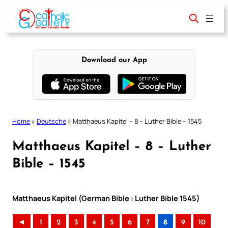
Skip
to
content
Download our App
Home
»
Deutsche
»
Matthaeus Kapitel – 8 – Luther Bible – 1545
Matthaeus Kapitel – 8 – Luther
Bible – 1545
Matthaeus Kapitel (German Bible : Luther Bible 1545)
◄
1
2
3
4
5
6
7
8
9
10