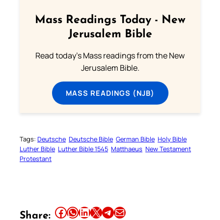
Mass Readings Today - New
Jerusalem Bible
Read today's Mass readings from the New
Jerusalem Bible.
MASS READINGS (NJB)
Tags:
Deutsche
Deutsche Bible
German Bible
Holy Bible
Luther Bible
Luther Bible 1545
Matthaeus
New Testament
Protestant
Share this article on Facebook
Share this article on WhatsApp
Share this article on LinkedIn
Share this article on X
Share this article on Telegram
Email this Article
Share: