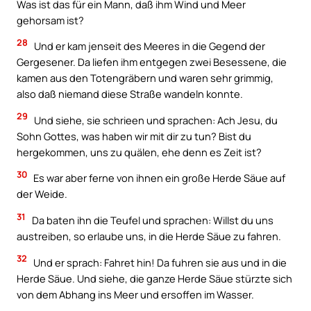
Was ist das für ein Mann, daß ihm Wind und Meer
gehorsam ist?
28
Und er kam jenseit des Meeres in die Gegend der
Gergesener. Da liefen ihm entgegen zwei Besessene, die
kamen aus den Totengräbern und waren sehr grimmig,
also daß niemand diese Straße wandeln konnte.
29
Und siehe, sie schrieen und sprachen: Ach Jesu, du
Sohn Gottes, was haben wir mit dir zu tun? Bist du
hergekommen, uns zu quälen, ehe denn es Zeit ist?
30
Es war aber ferne von ihnen ein große Herde Säue auf
der Weide.
31
Da baten ihn die Teufel und sprachen: Willst du uns
austreiben, so erlaube uns, in die Herde Säue zu fahren.
32
Und er sprach: Fahret hin! Da fuhren sie aus und in die
Herde Säue. Und siehe, die ganze Herde Säue stürzte sich
von dem Abhang ins Meer und ersoffen im Wasser.