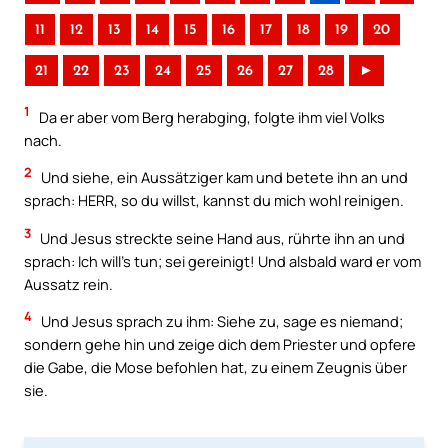
11
12
13
14
15
16
17
18
19
20
21
22
23
24
25
26
27
28
►
1
Da er aber vom Berg herabging, folgte ihm viel Volks
nach.
2
Und siehe, ein Aussätziger kam und betete ihn an und
sprach: HERR, so du willst, kannst du mich wohl reinigen.
3
Und Jesus streckte seine Hand aus, rührte ihn an und
sprach: Ich will’s tun; sei gereinigt! Und alsbald ward er vom
Aussatz rein.
4
Und Jesus sprach zu ihm: Siehe zu, sage es niemand;
sondern gehe hin und zeige dich dem Priester und opfere
die Gabe, die Mose befohlen hat, zu einem Zeugnis über
sie.