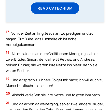
READ CATECHISM
17
Von der Zeit an fing Jesus an, zu predigen und zu
sagen: Tut Buße, das Himmelreich ist nahe
herbeigekommen!
18
Als nun Jesus an dem Galiläischen Meer ging, sah er
zwei Brüder, Simon, der da heißt Petrus, und Andreas,
seinen Bruder, die warfen ihre Netze ins Meer; denn sie
waren Fischer.
19
Und er sprach zu ihnen: Folget mir nach; ich will euch zu
Menschenfischern machen!
20
Alsbald verließen sie ihre Netze und folgten ihm nach.
21
Und da er von da weiterging, sah er zwei andere Brüder,
Jakobus, den Sohn des Zebedäus, und Johannes, seinen