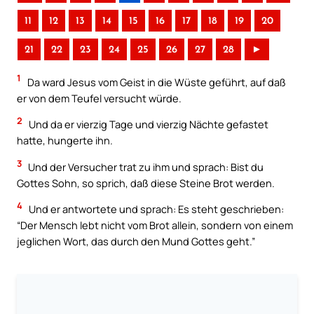
11
12
13
14
15
16
17
18
19
20
21
22
23
24
25
26
27
28
►
1
Da ward Jesus vom Geist in die Wüste geführt, auf daß
er von dem Teufel versucht würde.
2
Und da er vierzig Tage und vierzig Nächte gefastet
hatte, hungerte ihn.
3
Und der Versucher trat zu ihm und sprach: Bist du
Gottes Sohn, so sprich, daß diese Steine Brot werden.
4
Und er antwortete und sprach: Es steht geschrieben:
“Der Mensch lebt nicht vom Brot allein, sondern von einem
jeglichen Wort, das durch den Mund Gottes geht.”