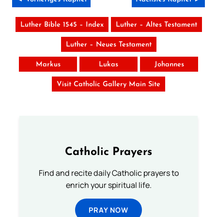
Luther Bible 1545 – Index
Luther – Altes Testament
Luther – Neues Testament
Markus
Lukas
Johannes
Visit Catholic Gallery Main Site
Catholic Prayers
Find and recite daily Catholic prayers to
enrich your spiritual life.
PRAY NOW