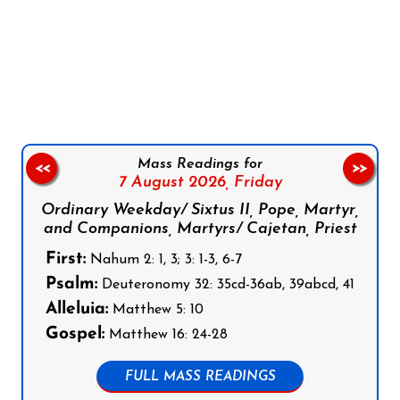
Follow us on Facebook
Follow us on Instagram
Follow us on X
Subscribe to our YouTube Channel
Follow us on WhatsApp
Mass Readings for
<<
>>
7 August 2026,
Friday
Ordinary Weekday/ Sixtus II, Pope, Martyr,
and Companions, Martyrs/ Cajetan, Priest
First:
Nahum 2: 1, 3; 3: 1-3, 6-7
Psalm:
Deuteronomy 32: 35cd-36ab, 39abcd, 41
Alleluia:
Matthew 5: 10
Gospel:
Matthew 16: 24-28
FULL MASS READINGS