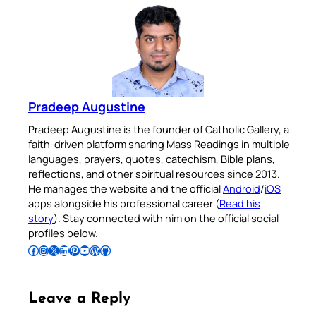
Pradeep Augustine
Pradeep Augustine is the founder of Catholic Gallery, a
faith-driven platform sharing Mass Readings in multiple
languages, prayers, quotes, catechism, Bible plans,
reflections, and other spiritual resources since 2013.
He manages the website and the official
Android
/
iOS
apps alongside his professional career (
Read his
story
). Stay connected with him on the official social
profiles below.
Follow Pradeep on Facebook
Follow Pradeep on Instagram
Follow Pradeep on X
Follow Pradeep on LinkedIn
Follow Pradeep on Pinterest
Subscribe to Pradeep’s Youtube Channel
Follow Pradeep on WordPress
Follow Pradeep on GitHub
Leave a Reply