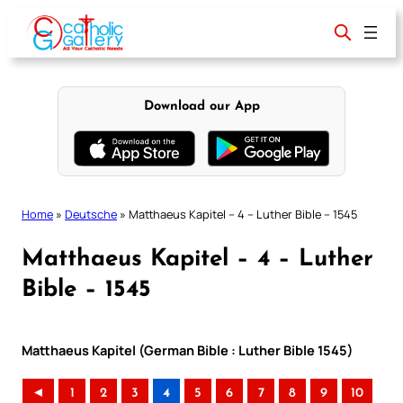
Skip
to
content
Download our App
Home
»
Deutsche
»
Matthaeus Kapitel – 4 – Luther Bible – 1545
Matthaeus Kapitel – 4 – Luther
Bible – 1545
Matthaeus Kapitel (German Bible : Luther Bible 1545)
◄
1
2
3
4
5
6
7
8
9
10