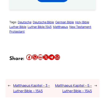
Tags:
Deutsche
Deutsche Bible
German Bible
Holy Bible
Luther Bible
Luther Bible 1545
Matthaeus
New Testament
Protestant
Share this article on Facebook
Share this article on WhatsApp
Share this article on LinkedIn
Share this article on X
Share this article on Telegram
Email this Article
Share:
←
Matthaeus Kapitel – 3 –
Matthaeus Kapitel – 5 –
→
Luther Bible – 1545
Luther Bible – 1545