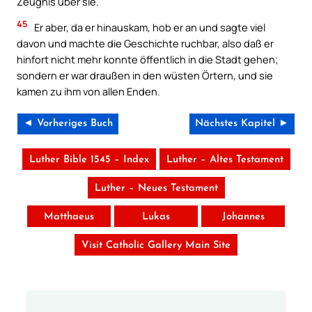
Zeugnis über sie.
45
Er aber, da er hinauskam, hob er an und sagte viel
davon und machte die Geschichte ruchbar, also daß er
hinfort nicht mehr konnte öffentlich in die Stadt gehen;
sondern er war draußen in den wüsten Örtern, und sie
kamen zu ihm von allen Enden.
◄ Vorheriges Buch
Nächstes Kapitel ►
Luther Bible 1545 – Index
Luther – Altes Testament
Luther – Neues Testament
Matthaeus
Lukas
Johannes
Visit Catholic Gallery Main Site