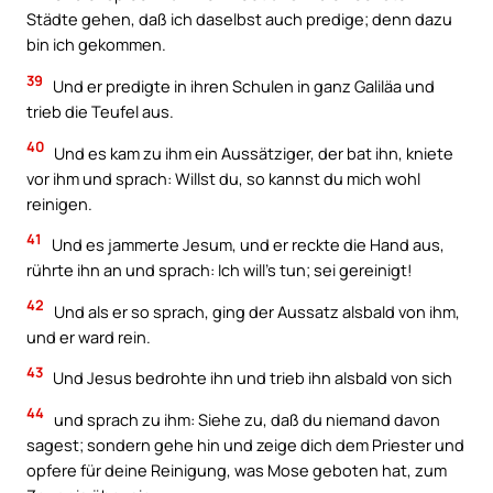
Städte gehen, daß ich daselbst auch predige; denn dazu
bin ich gekommen.
39
Und er predigte in ihren Schulen in ganz Galiläa und
trieb die Teufel aus.
40
Und es kam zu ihm ein Aussätziger, der bat ihn, kniete
vor ihm und sprach: Willst du, so kannst du mich wohl
reinigen.
41
Und es jammerte Jesum, und er reckte die Hand aus,
rührte ihn an und sprach: Ich will’s tun; sei gereinigt!
42
Und als er so sprach, ging der Aussatz alsbald von ihm,
und er ward rein.
43
Und Jesus bedrohte ihn und trieb ihn alsbald von sich
44
und sprach zu ihm: Siehe zu, daß du niemand davon
sagest; sondern gehe hin und zeige dich dem Priester und
opfere für deine Reinigung, was Mose geboten hat, zum