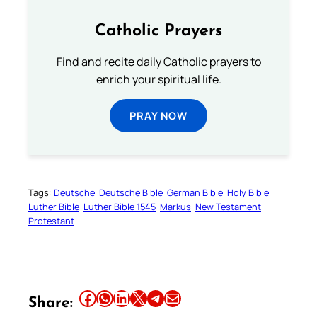
Catholic Prayers
Find and recite daily Catholic prayers to
enrich your spiritual life.
PRAY NOW
Tags:
Deutsche
Deutsche Bible
German Bible
Holy Bible
Luther Bible
Luther Bible 1545
Markus
New Testament
Protestant
Share this article on Facebook
Share this article on WhatsApp
Share this article on LinkedIn
Share this article on X
Share this article on Telegram
Email this Article
Share: