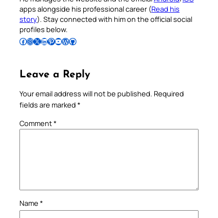
apps alongside his professional career (
Read his
story
). Stay connected with him on the official social
profiles below.
Follow Pradeep on Facebook
Follow Pradeep on Instagram
Follow Pradeep on X
Follow Pradeep on LinkedIn
Follow Pradeep on Pinterest
Subscribe to Pradeep’s Youtube Channel
Follow Pradeep on WordPress
Follow Pradeep on GitHub
Leave a Reply
Your email address will not be published.
Required
fields are marked
*
Comment
*
Name
*