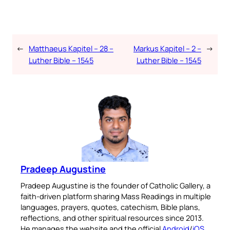
←
Matthaeus Kapitel – 28 –
Markus Kapitel – 2 –
→
Luther Bible – 1545
Luther Bible – 1545
Pradeep Augustine
Pradeep Augustine is the founder of Catholic Gallery, a
faith-driven platform sharing Mass Readings in multiple
languages, prayers, quotes, catechism, Bible plans,
reflections, and other spiritual resources since 2013.
He manages the website and the official
Android
/
iOS