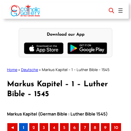
Skip
to
content
Download our App
Home
»
Deutsche
»
Markus Kapitel – 1 – Luther Bible – 1545
Markus Kapitel – 1 – Luther
Bible – 1545
Markus Kapitel (German Bible : Luther Bible 1545)
◄
1
2
3
4
5
6
7
8
9
10