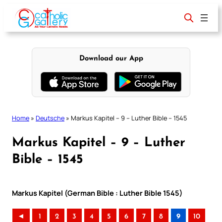
Skip
to
content
Download our App
Home
»
Deutsche
»
Markus Kapitel – 9 – Luther Bible – 1545
Markus Kapitel – 9 – Luther
Bible – 1545
Markus Kapitel (German Bible : Luther Bible 1545)
◄
1
2
3
4
5
6
7
8
9
10