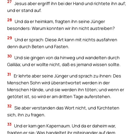
27
Jesus aber ergriff ihn bei der Hand und richtete ihn auf;
und er stand auf.
28
Und da er heimkam, fragten ihn seine Jünger
besonders: Warum konnten wir ihn nicht austreiben?
29
Und er sprach: Diese Art kann mit nichts ausfahren
denn durch Beten und Fasten.
30
Und sie gingen von da hinweg und wandelten durch
Galiläa; und er wollte nicht, daß es jemand wissen sollte.
31
Er lehrte aber seine Jünger und sprach zu ihnen: Des
Menschen Sohn wird überantwortet werden in der
Menschen Hände, und sie werden ihn töten; und wenn er
getötet ist, so wird er am dritten Tage auferstehen.
32
Sie aber verstanden das Wort nicht, und fürchteten
sich, ihn zu fragen.
33
Und er kam gen Kapernaum. Und da er daheim war,
fragten er sie: Was handeltet ihr miteinander auf dem