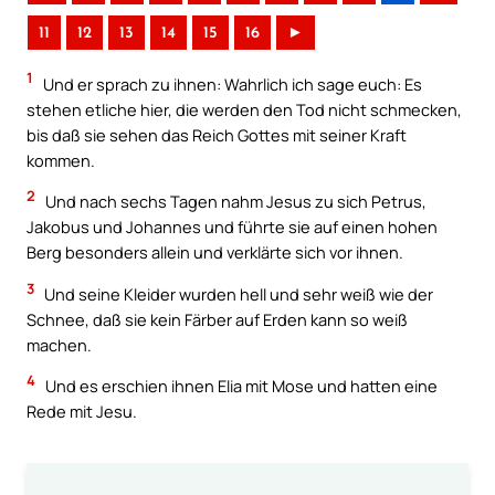
11
12
13
14
15
16
►
1
Und er sprach zu ihnen: Wahrlich ich sage euch: Es
stehen etliche hier, die werden den Tod nicht schmecken,
bis daß sie sehen das Reich Gottes mit seiner Kraft
kommen.
2
Und nach sechs Tagen nahm Jesus zu sich Petrus,
Jakobus und Johannes und führte sie auf einen hohen
Berg besonders allein und verklärte sich vor ihnen.
3
Und seine Kleider wurden hell und sehr weiß wie der
Schnee, daß sie kein Färber auf Erden kann so weiß
machen.
4
Und es erschien ihnen Elia mit Mose und hatten eine
Rede mit Jesu.