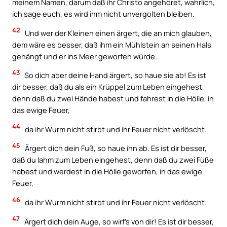
meinem Namen, darum daß ihr Christo angehöret, wahrlich,
ich sage euch, es wird ihm nicht unvergolten bleiben.
42
Und wer der Kleinen einen ärgert, die an mich glauben,
dem wäre es besser, daß ihm ein Mühlstein an seinen Hals
gehängt und er ins Meer geworfen würde.
43
So dich aber deine Hand ärgert, so haue sie ab! Es ist
dir besser, daß du als ein Krüppel zum Leben eingehest,
denn daß du zwei Hände habest und fahrest in die Hölle, in
das ewige Feuer,
44
da ihr Wurm nicht stirbt und ihr Feuer nicht verlöscht.
45
Ärgert dich dein Fuß, so haue ihn ab. Es ist dir besser,
daß du lahm zum Leben eingehest, denn daß du zwei Füße
habest und werdest in die Hölle geworfen, in das ewige
Feuer,
46
da ihr Wurm nicht stirbt und ihr Feuer nicht verlöscht.
47
Ärgert dich dein Auge, so wirf’s von dir! Es ist dir besser,