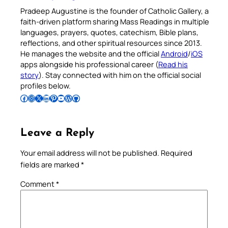
Pradeep Augustine is the founder of Catholic Gallery, a
faith-driven platform sharing Mass Readings in multiple
languages, prayers, quotes, catechism, Bible plans,
reflections, and other spiritual resources since 2013.
He manages the website and the official
Android
/
iOS
apps alongside his professional career (
Read his
story
). Stay connected with him on the official social
profiles below.
Follow Pradeep on Facebook
Follow Pradeep on Instagram
Follow Pradeep on X
Follow Pradeep on LinkedIn
Follow Pradeep on Pinterest
Subscribe to Pradeep’s Youtube Channel
Follow Pradeep on WordPress
Follow Pradeep on GitHub
Leave a Reply
Your email address will not be published.
Required
fields are marked
*
Comment
*