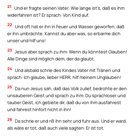
21
Und er fragte seinen Vater: Wie lange ist’s, daß es ihm
widerfahren ist? Er sprach: Von Kind auf.
22
Und oft hat er ihn in Feuer und Wasser geworfen, daß
er ihn umbrächte. Kannst du aber was, so erbarme dich
unser und hilf uns!
23
Jesus aber sprach zu ihm: Wenn du könntest Glauben!
Alle Dinge sind möglich dem, der da glaubt.
24
Und alsbald schrie des Kindes Vater mit Tränen und
sprach: Ich glaube, lieber HERR, hilf meinem Unglauben!
25
Da nun Jesus sah, daß das Volk zulief, bedrohte er den
unsauberen Geist und sprach zu ihm: Du sprachloser und
tauber Geist, ich gebiete dir, daß du von ihm ausfahrest
und fahrest hinfort nicht in ihn!
26
Da schrie er und riß ihn sehr und fuhr aus. Und er ward,
als wäre er tot, daß auch viele sagten: Er ist tot.