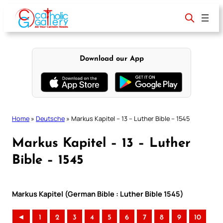
Skip
to
content
Download our App
Home
»
Deutsche
»
Markus Kapitel – 13 – Luther Bible – 1545
Markus Kapitel – 13 – Luther
Bible – 1545
Markus Kapitel (German Bible : Luther Bible 1545)
◄
1
2
3
4
5
6
7
8
9
10