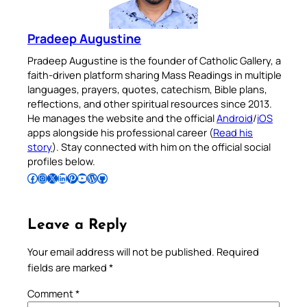
Pradeep Augustine
Pradeep Augustine is the founder of Catholic Gallery, a
faith-driven platform sharing Mass Readings in multiple
languages, prayers, quotes, catechism, Bible plans,
reflections, and other spiritual resources since 2013.
He manages the website and the official
Android
/
iOS
apps alongside his professional career (
Read his
story
). Stay connected with him on the official social
profiles below.
Follow Pradeep on Facebook
Follow Pradeep on Instagram
Follow Pradeep on X
Follow Pradeep on LinkedIn
Follow Pradeep on Pinterest
Subscribe to Pradeep’s Youtube Channel
Follow Pradeep on WordPress
Follow Pradeep on GitHub
Leave a Reply
Your email address will not be published.
Required
fields are marked
*
Comment
*