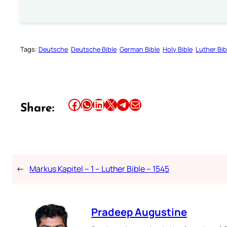
Tags:
Deutsche
Deutsche Bible
German Bible
Holy Bible
Luther Bib
Share this article on Facebook
Share this article on WhatsApp
Share this article on LinkedIn
Share this article on X
Share this article on Telegram
Email this Article
Share:
←
Markus Kapitel – 1 – Luther Bible – 1545
Pradeep Augustine