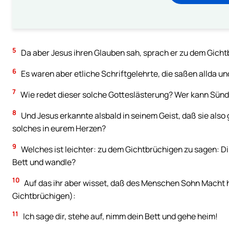
5
Da aber Jesus ihren Glauben sah, sprach er zu dem Gicht
6
Es waren aber etliche Schriftgelehrte, die saßen allda u
7
Wie redet dieser solche Gotteslästerung? Wer kann Sünd
8
Und Jesus erkannte alsbald in seinem Geist, daß sie also 
solches in eurem Herzen?
9
Welches ist leichter: zu dem Gichtbrüchigen zu sagen: Di
Bett und wandle?
10
Auf das ihr aber wisset, daß des Menschen Sohn Macht h
Gichtbrüchigen):
11
Ich sage dir, stehe auf, nimm dein Bett und gehe heim!