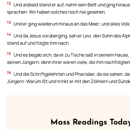
12
Und alsbald stand er auf, nahm sein Bett und ging hinaus 
sprachen: Wir haben solches noch nie gesehen.
13
Und er ging wiederum hinaus an das Meer; und alles Volk 
14
Und da Jesus vorüberging, sah er Levi, den Sohn des Alph
stand auf und folgte ihm nach.
15
Und es begab sich, da er zu Tische saß in seinem Hause, 
seinen Jüngern; denn ihrer waren viele, die ihm nachfolgten
16
Und die Schriftgelehrten und Pharisäer, da sie sahen, da
Jüngern: Warum ißt und trinkt er mit den Zöllnern und Sünd
Mass Readings Today