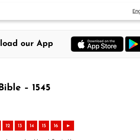
Eng
load our App
Bible – 1545
12
13
14
15
16
►