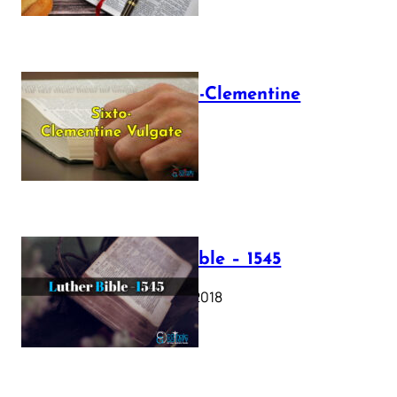
The Sixto-Clementine
Vulgate
July 12, 2025
Luther Bible – 1545
October 17, 2018