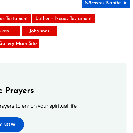
Nächstes Kapitel ►
tes Testament
Luther – Neues Testament
ukas
Johannes
 Gallery Main Site
c Prayers
ayers to enrich your spiritual life.
Y NOW