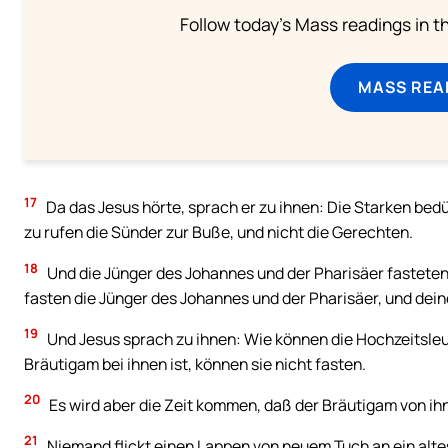
Follow today's Mass readings in t
MASS REA
17
Da das Jesus hörte, sprach er zu ihnen: Die Starken bed
zu rufen die Sünder zur Buße, und nicht die Gerechten.
18
Und die Jünger des Johannes und der Pharisäer fasteten 
fasten die Jünger des Johannes und der Pharisäer, und dein
19
Und Jesus sprach zu ihnen: Wie können die Hochzeitsleut
Bräutigam bei ihnen ist, können sie nicht fasten.
20
Es wird aber die Zeit kommen, daß der Bräutigam von i
21
Niemand flickt einen Lappen von neuem Tuch an ein altes