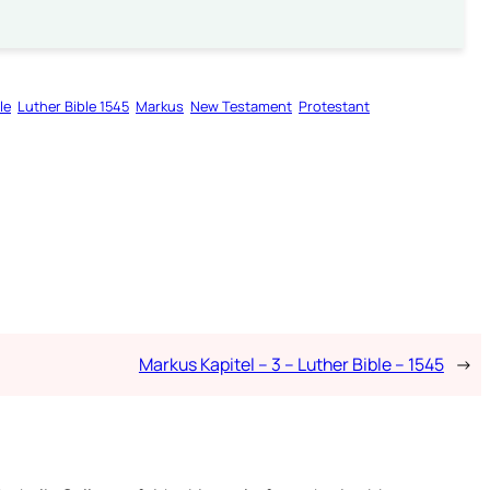
le
Luther Bible 1545
Markus
New Testament
Protestant
Markus Kapitel – 3 – Luther Bible – 1545
→