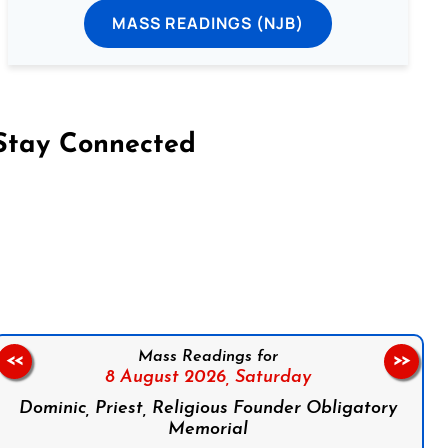
MASS READINGS (NJB)
Stay Connected
on Facebook
Follow us on Instagram
Follow us on X
Subscribe to our YouTube Channel
Follow us on WhatsApp
Mass Readings for
<<
>>
8 August 2026,
Saturday
Dominic, Priest, Religious Founder Obligatory
Memorial