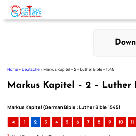
Skip
to
content
Down
Home
»
Deutsche
»
Markus Kapitel – 2 – Luther Bible – 1545
Markus Kapitel – 2 – Luther 
Markus Kapitel (German Bible : Luther Bible 1545)
◄
1
2
3
4
5
6
7
8
9
10
11
1