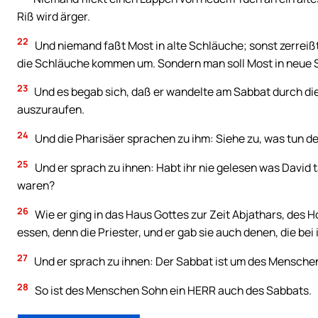
Riß wird ärger.
22
Und niemand faßt Most in alte Schläuche; sonst zerreißt
die Schläuche kommen um. Sondern man soll Most in neue 
23
Und es begab sich, daß er wandelte am Sabbat durch die 
auszuraufen.
24
Und die Pharisäer sprachen zu ihm: Siehe zu, was tun de
25
Und er sprach zu ihnen: Habt ihr nie gelesen was David t
waren?
26
Wie er ging in das Haus Gottes zur Zeit Abjathars, des 
essen, denn die Priester, und er gab sie auch denen, die be
27
Und er sprach zu ihnen: Der Sabbat ist um des Menschen
28
So ist des Menschen Sohn ein HERR auch des Sabbats.