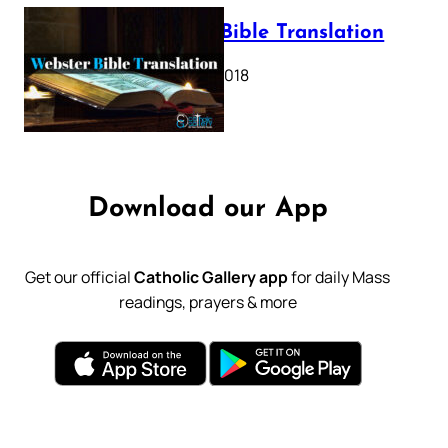
Webster Bible Translation
October 11, 2018
Download our App
Get our official
Catholic Gallery app
for daily Mass
readings, prayers & more