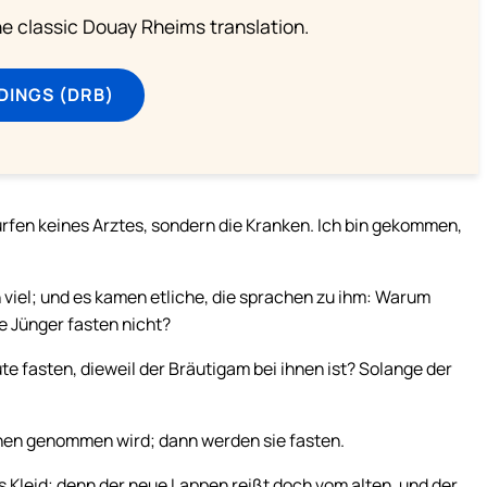
he classic Douay Rheims translation.
DINGS (DRB)
ürfen keines Arztes, sondern die Kranken. Ich bin gekommen,
viel; und es kamen etliche, die sprachen zu ihm: Warum
e Jünger fasten nicht?
e fasten, dieweil der Bräutigam bei ihnen ist? Solange der
hnen genommen wird; dann werden sie fasten.
 Kleid; denn der neue Lappen reißt doch vom alten, und der