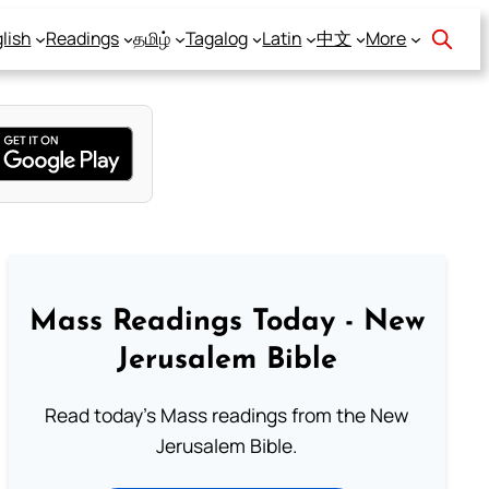
lish
Readings
தமிழ்
Tagalog
Latin
中文
More
Mass Readings Today - New
Jerusalem Bible
Read today's Mass readings from the New
Jerusalem Bible.