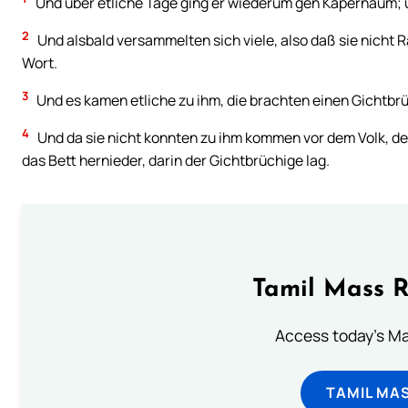
Und über etliche Tage ging er wiederum gen Kapernaum; u
2
Und alsbald versammelten sich viele, also daß sie nicht 
Wort.
3
Und es kamen etliche zu ihm, die brachten einen Gichtbrü
4
Und da sie nicht konnten zu ihm kommen vor dem Volk, dec
das Bett hernieder, darin der Gichtbrüchige lag.
Tamil Mass 
Access today's Mas
TAMIL MA