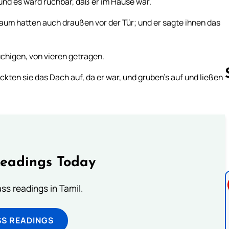
nd es ward ruchbar, daß er im Hause war.
Raum hatten auch draußen vor der Tür; und er sagte ihnen das
chigen, von vieren getragen.
kten sie das Dach auf, da er war, und gruben’s auf und ließen
Follow us 
Readings Today
s readings in Tamil.
SS READINGS