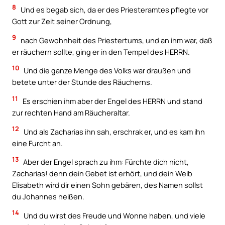
8
Und es begab sich, da er des Priesteramtes pflegte vor
Gott zur Zeit seiner Ordnung,
9
nach Gewohnheit des Priestertums, und an ihm war, daß
er räuchern sollte, ging er in den Tempel des HERRN.
10
Und die ganze Menge des Volks war draußen und
betete unter der Stunde des Räucherns.
11
Es erschien ihm aber der Engel des HERRN und stand
zur rechten Hand am Räucheraltar.
12
Und als Zacharias ihn sah, erschrak er, und es kam ihn
eine Furcht an.
13
Aber der Engel sprach zu ihm: Fürchte dich nicht,
Zacharias! denn dein Gebet ist erhört, und dein Weib
Elisabeth wird dir einen Sohn gebären, des Namen sollst
du Johannes heißen.
14
Und du wirst des Freude und Wonne haben, und viele