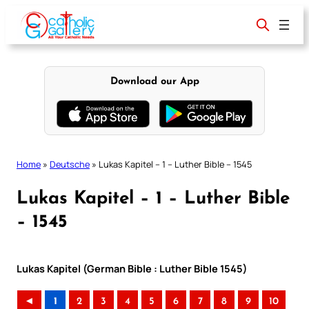
Skip
to
content
Download our App
Home
»
Deutsche
»
Lukas Kapitel – 1 – Luther Bible – 1545
Lukas Kapitel – 1 – Luther Bible
– 1545
Lukas Kapitel (German Bible : Luther Bible 1545)
◄
1
2
3
4
5
6
7
8
9
10