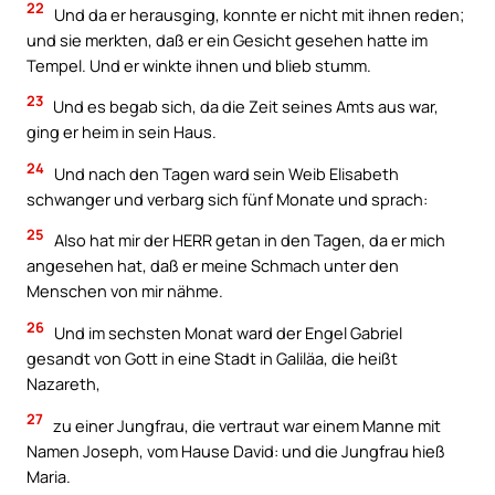
22
Und da er herausging, konnte er nicht mit ihnen reden;
und sie merkten, daß er ein Gesicht gesehen hatte im
Tempel. Und er winkte ihnen und blieb stumm.
23
Und es begab sich, da die Zeit seines Amts aus war,
ging er heim in sein Haus.
24
Und nach den Tagen ward sein Weib Elisabeth
schwanger und verbarg sich fünf Monate und sprach:
25
Also hat mir der HERR getan in den Tagen, da er mich
angesehen hat, daß er meine Schmach unter den
Menschen von mir nähme.
26
Und im sechsten Monat ward der Engel Gabriel
gesandt von Gott in eine Stadt in Galiläa, die heißt
Nazareth,
27
zu einer Jungfrau, die vertraut war einem Manne mit
Namen Joseph, vom Hause David: und die Jungfrau hieß
Maria.