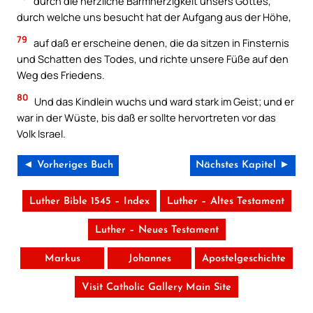
durch die herzliche Barmherzigkeit unsers Gottes,
durch welche uns besucht hat der Aufgang aus der Höhe,
79
auf daß er erscheine denen, die da sitzen in Finsternis
und Schatten des Todes, und richte unsere Füße auf den
Weg des Friedens.
80
Und das Kindlein wuchs und ward stark im Geist; und er
war in der Wüste, bis daß er sollte hervortreten vor das
Volk Israel.
◄ Vorheriges Buch
Nächstes Kapitel ►
Luther Bible 1545 – Index
Luther – Altes Testament
Luther – Neues Testament
Markus
Johannes
Apostelgeschichte
Visit Catholic Gallery Main Site