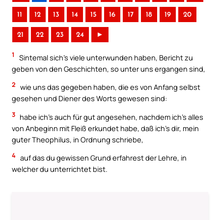
11
12
13
14
15
16
17
18
19
20
21
22
23
24
►
1
Sintemal sich’s viele unterwunden haben, Bericht zu
geben von den Geschichten, so unter uns ergangen sind,
2
wie uns das gegeben haben, die es von Anfang selbst
gesehen und Diener des Worts gewesen sind:
3
habe ich’s auch für gut angesehen, nachdem ich’s alles
von Anbeginn mit Fleiß erkundet habe, daß ich’s dir, mein
guter Theophilus, in Ordnung schriebe,
4
auf das du gewissen Grund erfahrest der Lehre, in
welcher du unterrichtet bist.