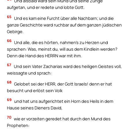
Und alsbald ward sein Mund und seine Zunge
aufgetan, und er redete und lobte Gott.
65
Und es kam eine Furcht über alle Nachbarn; und die
ganze Geschichte ward ruchbar auf dem ganzen jüdischen
Gebirge.
66
Und alle, die es hörten, nahmen’s zu Herzen und
sprachen: Was, meinst du, will aus dem Kindlein werden?
Denn die Hand des HERRN war mit ihm.
67
Und sein Vater Zacharias ward des heiligen Geistes voll,
weissagte und sprach:
68
Gelobet sei der HERR, der Gott Israels! denn er hat
besucht und erlöst sein Volk
69
und hat uns aufgerichtet ein Horn des Heils in dem
Hause seines Dieners David,
70
wie er vorzeiten geredet hat durch den Mund des
Propheten: