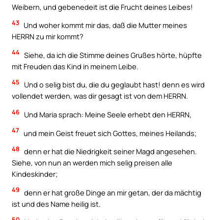
Weibern, und gebenedeit ist die Frucht deines Leibes!
43
Und woher kommt mir das, daß die Mutter meines
HERRN zu mir kommt?
44
Siehe, da ich die Stimme deines Grußes hörte, hüpfte
mit Freuden das Kind in meinem Leibe.
45
Und o selig bist du, die du geglaubt hast! denn es wird
vollendet werden, was dir gesagt ist von dem HERRN.
46
Und Maria sprach: Meine Seele erhebt den HERRN,
47
und mein Geist freuet sich Gottes, meines Heilands;
48
denn er hat die Niedrigkeit seiner Magd angesehen.
Siehe, von nun an werden mich selig preisen alle
Kindeskinder;
49
denn er hat große Dinge an mir getan, der da mächtig
ist und des Name heilig ist.
50