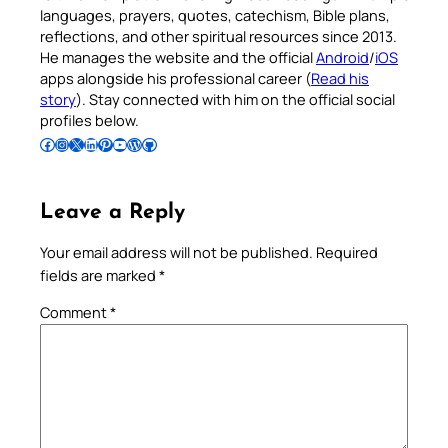
languages, prayers, quotes, catechism, Bible plans,
reflections, and other spiritual resources since 2013.
He manages the website and the official
Android
/
iOS
apps alongside his professional career (
Read his
story
). Stay connected with him on the official social
profiles below.
Follow Pradeep on Facebook
Follow Pradeep on Instagram
Follow Pradeep on X
Follow Pradeep on LinkedIn
Follow Pradeep on Pinterest
Subscribe to Pradeep’s Youtube Channel
Follow Pradeep on WordPress
Follow Pradeep on GitHub
Leave a Reply
Your email address will not be published.
Required
fields are marked
*
Comment
*