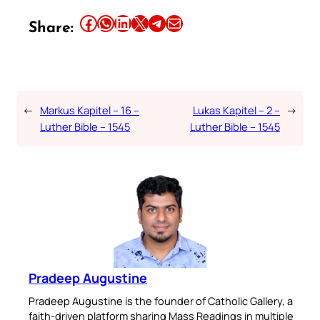
Share this article on Facebook
Share this article on WhatsApp
Share this article on LinkedIn
Share this article on X
Share this article on Telegram
Email this Article
Share:
←
Markus Kapitel – 16 –
Lukas Kapitel – 2 –
→
Luther Bible – 1545
Luther Bible – 1545
Pradeep Augustine
Pradeep Augustine is the founder of Catholic Gallery, a
faith-driven platform sharing Mass Readings in multiple