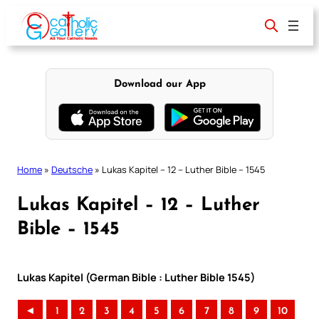
Skip
to
content
Download our App
Home
»
Deutsche
»
Lukas Kapitel – 12 – Luther Bible – 1545
Lukas Kapitel – 12 – Luther
Bible – 1545
Lukas Kapitel (German Bible : Luther Bible 1545)
◄
1
2
3
4
5
6
7
8
9
10