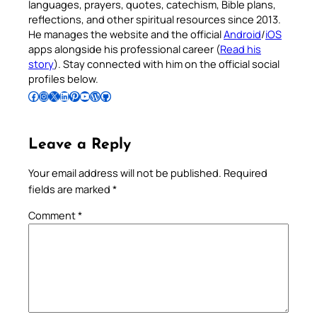
languages, prayers, quotes, catechism, Bible plans,
reflections, and other spiritual resources since 2013.
He manages the website and the official
Android
/
iOS
apps alongside his professional career (
Read his
story
). Stay connected with him on the official social
profiles below.
Follow Pradeep on Facebook
Follow Pradeep on Instagram
Follow Pradeep on X
Follow Pradeep on LinkedIn
Follow Pradeep on Pinterest
Subscribe to Pradeep’s Youtube Channel
Follow Pradeep on WordPress
Follow Pradeep on GitHub
Leave a Reply
Your email address will not be published.
Required
fields are marked
*
Comment
*