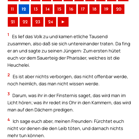
11
12
13
14
15
16
17
18
19
20
21
22
23
24
►
1
Es lief das Volk zu und kamen etliche Tausend
zusammen, also daß sie sich untereinander traten. Da fing
er an und sagte zu seinen Jüngern: Zum ersten hütet
euch vor dem Sauerteig der Pharisäer, welches ist die
Heuchelei.
2
Es ist aber nichts verborgen, das nicht offenbar werde,
noch heimlich, das man nicht wissen werde.
3
Darum, was ihr in der Finsternis saget, das wird man im
Licht hören; was ihr redet ins Ohr in den Kammern, das wird
man auf den Dächern predigen.
4
Ich sage euch aber, meinen Freunden: Fürchtet euch
nicht vor denen die den Leib töten, und darnach nichts
mehr tun können.