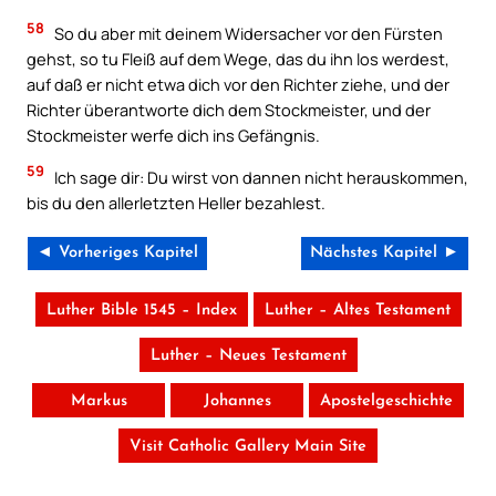
58
So du aber mit deinem Widersacher vor den Fürsten
gehst, so tu Fleiß auf dem Wege, das du ihn los werdest,
auf daß er nicht etwa dich vor den Richter ziehe, und der
Richter überantworte dich dem Stockmeister, und der
Stockmeister werfe dich ins Gefängnis.
59
Ich sage dir: Du wirst von dannen nicht herauskommen,
bis du den allerletzten Heller bezahlest.
◄ Vorheriges Kapitel
Nächstes Kapitel ►
Luther Bible 1545 – Index
Luther – Altes Testament
Luther – Neues Testament
Markus
Johannes
Apostelgeschichte
Visit Catholic Gallery Main Site