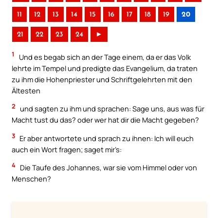
11
12
13
14
15
16
17
18
19
20
21
22
23
24
►
1
Und es begab sich an der Tage einem, da er das Volk
lehrte im Tempel und predigte das Evangelium, da traten
zu ihm die Hohenpriester und Schriftgelehrten mit den
Ältesten
2
und sagten zu ihm und sprachen: Sage uns, aus was für
Macht tust du das? oder wer hat dir die Macht gegeben?
3
Er aber antwortete und sprach zu ihnen: Ich will euch
auch ein Wort fragen; saget mir’s:
4
Die Taufe des Johannes, war sie vom Himmel oder von
Menschen?