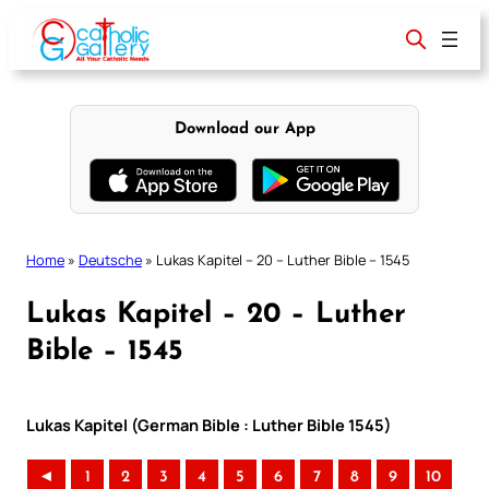
Skip
to
content
Download our App
Home
»
Deutsche
»
Lukas Kapitel – 20 – Luther Bible – 1545
Lukas Kapitel – 20 – Luther
Bible – 1545
Lukas Kapitel (German Bible : Luther Bible 1545)
◄
1
2
3
4
5
6
7
8
9
10