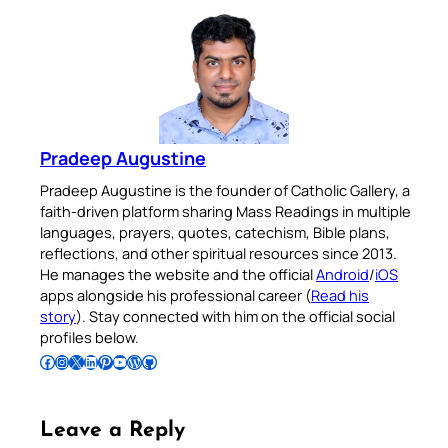
Pradeep Augustine
Pradeep Augustine is the founder of Catholic Gallery, a
faith-driven platform sharing Mass Readings in multiple
languages, prayers, quotes, catechism, Bible plans,
reflections, and other spiritual resources since 2013.
He manages the website and the official
Android
/
iOS
apps alongside his professional career (
Read his
story
). Stay connected with him on the official social
profiles below.
Follow Pradeep on Facebook
Follow Pradeep on Instagram
Follow Pradeep on X
Follow Pradeep on LinkedIn
Follow Pradeep on Pinterest
Subscribe to Pradeep’s Youtube Channel
Follow Pradeep on WordPress
Follow Pradeep on GitHub
Leave a Reply