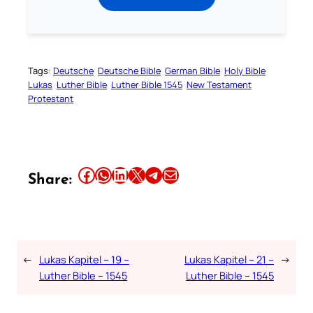
Tags:
Deutsche
Deutsche Bible
German Bible
Holy Bible
Lukas
Luther Bible
Luther Bible 1545
New Testament
Protestant
Share this article on Facebook
Share this article on WhatsApp
Share this article on LinkedIn
Share this article on X
Share this article on Telegram
Email this Article
Share:
←
Lukas Kapitel – 19 –
Lukas Kapitel – 21 –
→
Luther Bible – 1545
Luther Bible – 1545