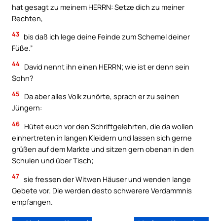
hat gesagt zu meinem HERRN: Setze dich zu meiner
Rechten,
43
bis daß ich lege deine Feinde zum Schemel deiner
Füße.”
44
David nennt ihn einen HERRN; wie ist er denn sein
Sohn?
45
Da aber alles Volk zuhörte, sprach er zu seinen
Jüngern:
Your Faith. Your Way.
46
Hütet euch vor den Schriftgelehrten, die da wollen
einhertreten in langen Kleidern und lassen sich gerne
Download the Catholic
grüßen auf dem Markte und sitzen gern obenan in den
Gallery app for offline Mass
Schulen und über Tisch;
readings, daily prayers, and
47
sie fressen der Witwen Häuser und wenden lange
audio Bible — all in one
Gebete vor. Die werden desto schwerere Verdammnis
place.
empfangen.