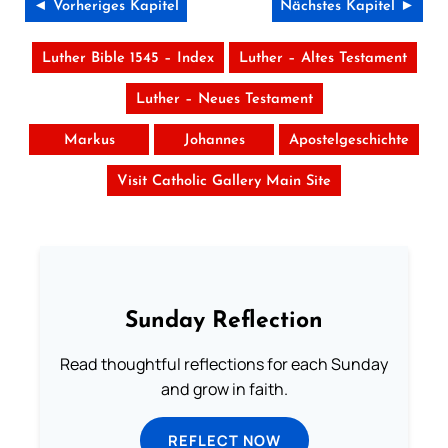
Available on:
◄ Vorheriges Kapitel
Nächstes Kapitel ►
Luther Bible 1545 – Index
Luther – Altes Testament
Luther – Neues Testament
Markus
Johannes
Apostelgeschichte
No Thanks
Visit Catholic Gallery Main Site
Sunday Reflection
Read thoughtful reflections for each Sunday
and grow in faith.
REFLECT NOW