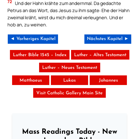
72
Und der Hahn krähte zum andernmal. Da gedachte
Petrus an das Wort, das Jesus zu ihm sagte: Ehe der Hahn
zweimal kräht, wirst du mich dreimal verleugnen. Und er
hob an, zu weinen.
◄ Vorheriges Kapitel
Nächstes Kapitel ►
Luther Bible 1545 – Index
Luther – Altes Testament
Luther – Neues Testament
Matthaeus
Lukas
Johannes
Visit Catholic Gallery Main Site
Mass Readings Today - New