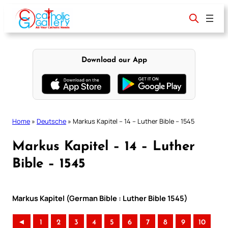
Skip
to
content
Download our App
Home
»
Deutsche
»
Markus Kapitel – 14 – Luther Bible – 1545
Markus Kapitel – 14 – Luther
Bible – 1545
Markus Kapitel (German Bible : Luther Bible 1545)
◄
1
2
3
4
5
6
7
8
9
10