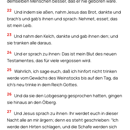
demselben Menschen besser, daß er nie geboren wäre.
22
Und indem sie aßen, nahm Jesus das Brot, dankte und
brach’s und gab’s ihnen und sprach: Nehmet, esset; das
ist mein Leib.
23
Und nahm den Kelch, dankte und gab ihnen den; und
sie tranken alle daraus.
24
Und er sprach zu ihnen: Das ist mein Blut des neuen
Testamentes, das für viele vergossen wird.
25
Wahrlich, ich sage euch, daß ich hinfort nicht trinken
werde vom Gewächs des Weinstocks bis auf den Tag, da
ich’s neu trinke in dem Reich Gottes.
26
Und da sie den Lobgesang gesprochen hatten, gingen
sie hinaus an den Ölberg.
27
Und Jesus sprach zu ihnen: Ihr werdet euch in dieser
Nacht alle an mir ärgern; denn es steht geschrieben: “Ich
werde den Hirten schlagen, und die Schafe werden sich