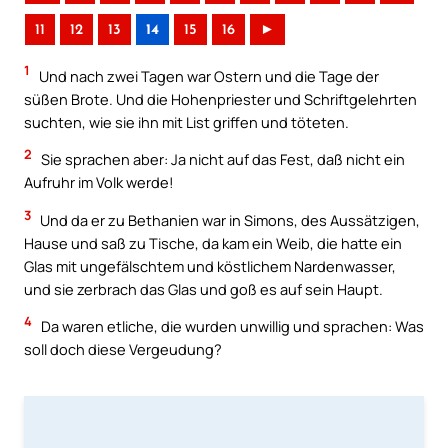
11
12
13
14
15
16
►
1
Und nach zwei Tagen war Ostern und die Tage der
süßen Brote. Und die Hohenpriester und Schriftgelehrten
suchten, wie sie ihn mit List griffen und töteten.
2
Sie sprachen aber: Ja nicht auf das Fest, daß nicht ein
Aufruhr im Volk werde!
3
Und da er zu Bethanien war in Simons, des Aussätzigen,
Hause und saß zu Tische, da kam ein Weib, die hatte ein
Glas mit ungefälschtem und köstlichem Nardenwasser,
und sie zerbrach das Glas und goß es auf sein Haupt.
4
Da waren etliche, die wurden unwillig und sprachen: Was
soll doch diese Vergeudung?