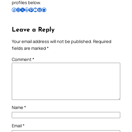
profiles below.
Follow Pradeep on Facebook
Follow Pradeep on Instagram
Follow Pradeep on X
Follow Pradeep on LinkedIn
Follow Pradeep on Pinterest
Subscribe to Pradeep’s Youtube Channel
Follow Pradeep on WordPress
Follow Pradeep on GitHub
Leave a Reply
Your email address will not be published.
Required
fields are marked
*
Comment
*
Name
*
Email
*