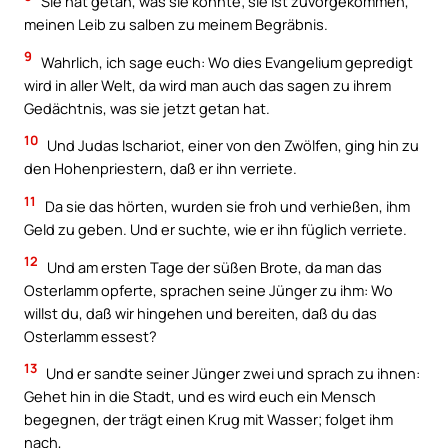
Sie hat getan, was sie konnte; sie ist zuvorgekommen,
meinen Leib zu salben zu meinem Begräbnis.
9
Wahrlich, ich sage euch: Wo dies Evangelium gepredigt
wird in aller Welt, da wird man auch das sagen zu ihrem
Gedächtnis, was sie jetzt getan hat.
10
Und Judas Ischariot, einer von den Zwölfen, ging hin zu
den Hohenpriestern, daß er ihn verriete.
11
Da sie das hörten, wurden sie froh und verhießen, ihm
Geld zu geben. Und er suchte, wie er ihn füglich verriete.
12
Und am ersten Tage der süßen Brote, da man das
Osterlamm opferte, sprachen seine Jünger zu ihm: Wo
willst du, daß wir hingehen und bereiten, daß du das
Osterlamm essest?
13
Und er sandte seiner Jünger zwei und sprach zu ihnen:
Gehet hin in die Stadt, und es wird euch ein Mensch
begegnen, der trägt einen Krug mit Wasser; folget ihm
nach,