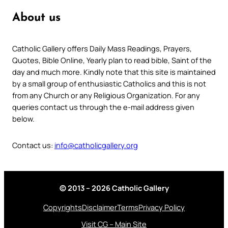
About us
Catholic Gallery offers Daily Mass Readings, Prayers,
Quotes, Bible Online, Yearly plan to read bible, Saint of the
day and much more. Kindly note that this site is maintained
by a small group of enthusiastic Catholics and this is not
from any Church or any Religious Organization. For any
queries contact us through the e-mail address given
below.
Contact us:
info@catholicgallery.org
© 2013 – 2026 Catholic Gallery
Copyrights
Disclaimer
Terms
Privacy Policy
Visit CG – Main Site