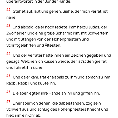
überantwortet in der Sünder Hände.
42
Stehet auf, laßt uns gehen. Siehe, der mich verrät, ist
nahe!
43
Und alsbald, da er noch redete, kam herzu Judas, der
Zwölf einer, und eine große Schar mit ihm, mit Schwertern
und mit Stangen von den Hohenpriestern und
Schriftgelehrten und Ältesten.
44
Und der Verräter hatte ihnen ein Zeichen gegeben und
gesagt: Welchen ich küssen werde, der ist’s; den greifet
und führet ihn sicher.
45
Und da er kam, trat er alsbald zu ihm und sprach zu ihm:
Rabbi, Rabbi! und küßte ihn.
46
Die aber legten ihre Hände an ihn und griffen ihn.
47
Einer aber von denen, die dabeistanden, zog sein
Schwert aus und schlug des Hohenpriesters Knecht und
hieb ihm ein Ohr ab.