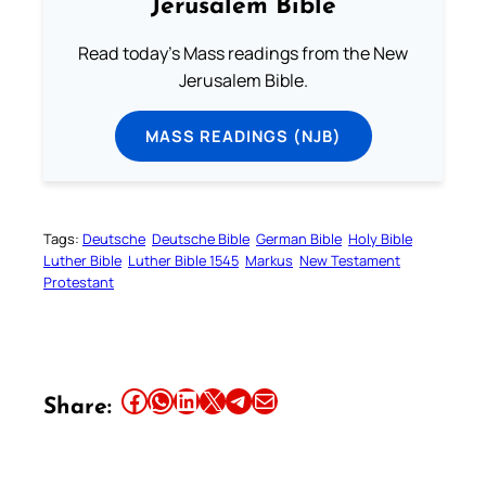
Jerusalem Bible
Read today's Mass readings from the New
Jerusalem Bible.
MASS READINGS (NJB)
Tags:
Deutsche
Deutsche Bible
German Bible
Holy Bible
Luther Bible
Luther Bible 1545
Markus
New Testament
Protestant
Share this article on Facebook
Share this article on WhatsApp
Share this article on LinkedIn
Share this article on X
Share this article on Telegram
Email this Article
Share: