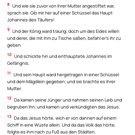
8
Und wie sie zuvor von ihrer Mutter angestiftet war,
sprach sie: Gib mir her auf einer Schüssel das Haupt
Johannes des Täufers!
9
Und der König ward traurig; doch um des Eides willen
und derer, die mit ihm zu Tische saßen, befahl er’s ihr zu
geben.
10
Und schickte hin und enthauptete Johannes im
Gefängnis.
11
Und sein Haupt ward hergetragen in einer Schüssel
und dem Mägdlein gegeben; und sie brachte es ihrer
Mutter.
12
Da kamen seine Jünger und nahmen seinen Leib und
begruben ihn; und kamen und verkündigten das Jesus.
13
Da das Jesus hörte, wich er von dannen auf einem
Schiff in eine Wüste allein. Und da das Volk das hörte,
folgte es ihm nach zu Fuß aus den Städten.