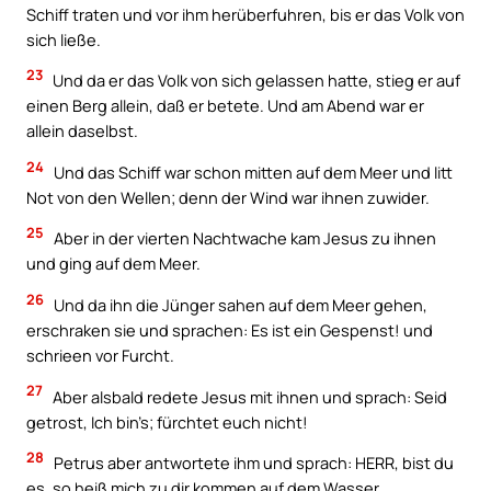
Schiff traten und vor ihm herüberfuhren, bis er das Volk von
sich ließe.
23
Und da er das Volk von sich gelassen hatte, stieg er auf
einen Berg allein, daß er betete. Und am Abend war er
allein daselbst.
24
Und das Schiff war schon mitten auf dem Meer und litt
Not von den Wellen; denn der Wind war ihnen zuwider.
25
Aber in der vierten Nachtwache kam Jesus zu ihnen
und ging auf dem Meer.
26
Und da ihn die Jünger sahen auf dem Meer gehen,
erschraken sie und sprachen: Es ist ein Gespenst! und
schrieen vor Furcht.
27
Aber alsbald redete Jesus mit ihnen und sprach: Seid
getrost, Ich bin’s; fürchtet euch nicht!
28
Petrus aber antwortete ihm und sprach: HERR, bist du
es, so heiß mich zu dir kommen auf dem Wasser.