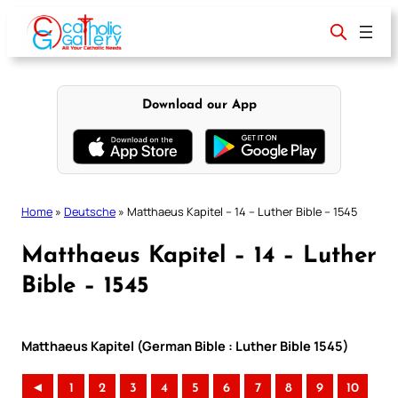
Skip
to
content
Download our App
Home
»
Deutsche
»
Matthaeus Kapitel – 14 – Luther Bible – 1545
Matthaeus Kapitel – 14 – Luther
Bible – 1545
Matthaeus Kapitel (German Bible : Luther Bible 1545)
◄
1
2
3
4
5
6
7
8
9
10