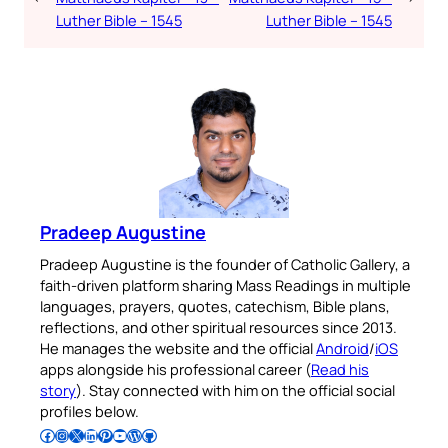
Luther Bible – 1545
Luther Bible – 1545
Pradeep Augustine
Pradeep Augustine is the founder of Catholic Gallery, a
faith-driven platform sharing Mass Readings in multiple
languages, prayers, quotes, catechism, Bible plans,
reflections, and other spiritual resources since 2013.
He manages the website and the official
Android
/
iOS
apps alongside his professional career (
Read his
story
). Stay connected with him on the official social
profiles below.
Follow Pradeep on Facebook
Follow Pradeep on Instagram
Follow Pradeep on X
Follow Pradeep on LinkedIn
Follow Pradeep on Pinterest
Subscribe to Pradeep’s Youtube Channel
Follow Pradeep on WordPress
Follow Pradeep on GitHub