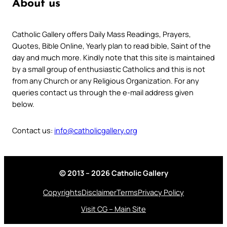
About us
Catholic Gallery offers Daily Mass Readings, Prayers,
Quotes, Bible Online, Yearly plan to read bible, Saint of the
day and much more. Kindly note that this site is maintained
by a small group of enthusiastic Catholics and this is not
from any Church or any Religious Organization. For any
queries contact us through the e-mail address given
below.
Contact us:
info@catholicgallery.org
© 2013 – 2026 Catholic Gallery
Copyrights
Disclaimer
Terms
Privacy Policy
Visit CG – Main Site