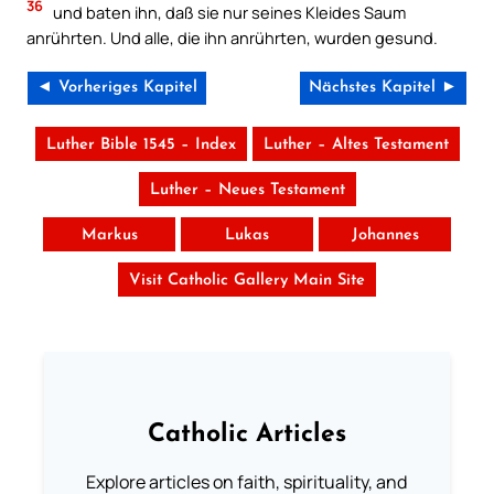
36
und baten ihn, daß sie nur seines Kleides Saum
anrührten. Und alle, die ihn anrührten, wurden gesund.
◄ Vorheriges Kapitel
Nächstes Kapitel ►
Luther Bible 1545 – Index
Luther – Altes Testament
Luther – Neues Testament
Markus
Lukas
Johannes
Visit Catholic Gallery Main Site
Catholic Articles
Explore articles on faith, spirituality, and