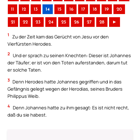
11
12
13
14
15
16
17
18
19
20
21
22
23
24
25
26
27
28
►
1
Zu der Zeit kam das Gerücht von Jesu vor den
Vierfürsten Herodes.
2
Und er sprach zu seinen Knechten: Dieser ist Johannes
der Täufer; er ist von den Toten auferstanden, darum tut
er solche Taten.
3
Denn Herodes hatte Johannes gegriffen und in das
Gefängnis gelegt wegen der Herodias, seines Bruders
Philippus Weib.
4
Denn Johannes hatte zu ihm gesagt: Es ist nicht recht,
daß du sie habest.