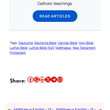
Catholic teachings.
READ ARTICLES
Tags:
Deutsche
Deutsche Bible
German Bible
Holy Bible
Luther Bible
Luther Bible 1545
Matthaeus
New Testament
Protestant
Share this article on Facebook
Share this article on WhatsApp
Share this article on LinkedIn
Share this article on X
Share this article on Telegram
Email this Article
Share:
←
Matthaeus Kapitel – 13 –
Matthaeus Kapitel – 15 –
→