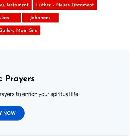
tes Testament
Luther – Neues Testament
ukas
Johannes
 Gallery Main Site
c Prayers
ayers to enrich your spiritual life.
Y NOW