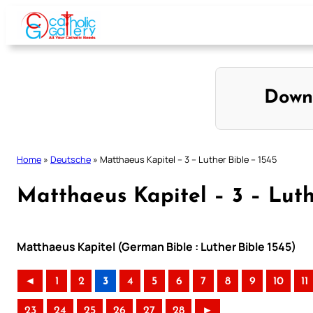
Skip
to
content
Down
Home
»
Deutsche
»
Matthaeus Kapitel – 3 – Luther Bible – 1545
Matthaeus Kapitel – 3 – Luth
Matthaeus Kapitel (German Bible : Luther Bible 1545)
◄
1
2
3
4
5
6
7
8
9
10
11
23
24
25
26
27
28
►