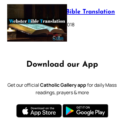
Webster Bible Translation
October 11, 2018
Download our App
Get our official
Catholic Gallery app
for daily Mass
readings, prayers & more