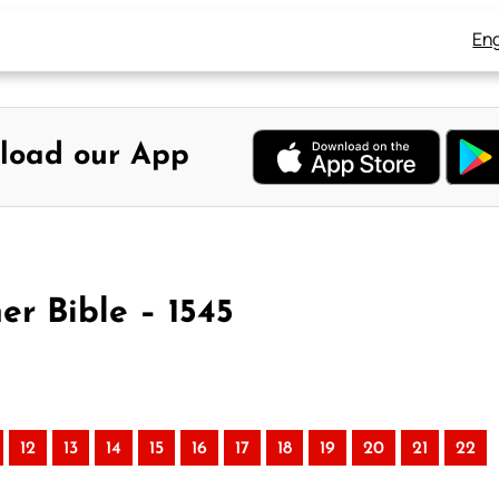
Eng
load our App
er Bible – 1545
12
13
14
15
16
17
18
19
20
21
22