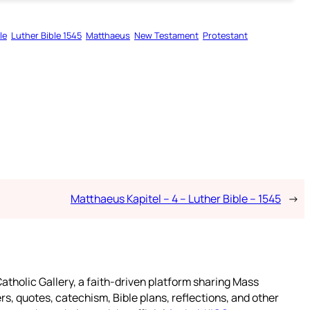
le
Luther Bible 1545
Matthaeus
New Testament
Protestant
Matthaeus Kapitel – 4 – Luther Bible – 1545
→
atholic Gallery, a faith-driven platform sharing Mass
rs, quotes, catechism, Bible plans, reflections, and other