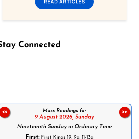
READ ARTICLES
Stay Connected
on Facebook
Follow us on Instagram
Follow us on X
Subscribe to our YouTube Channel
Follow us on WhatsApp
Mass Readings for
<<
>>
9 August 2026,
Sunday
Nineteenth Sunday in Ordinary Time
First:
First Kings 19: 9a, 11-13a