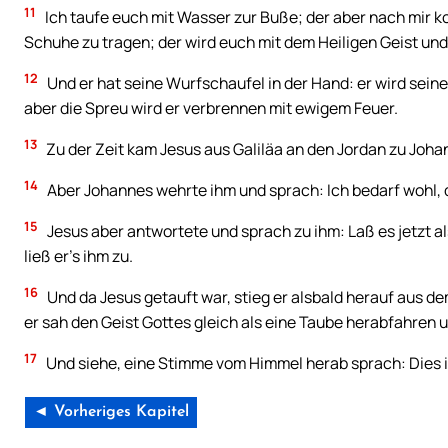
11
Ich taufe euch mit Wasser zur Buße; der aber nach mir ko
Schuhe zu tragen; der wird euch mit dem Heiligen Geist und
12
Und er hat seine Wurfschaufel in der Hand: er wird sei
aber die Spreu wird er verbrennen mit ewigem Feuer.
13
Zu der Zeit kam Jesus aus Galiläa an den Jordan zu Johan
14
Aber Johannes wehrte ihm und sprach: Ich bedarf wohl, d
15
Jesus aber antwortete und sprach zu ihm: Laß es jetzt als
ließ er’s ihm zu.
16
Und da Jesus getauft war, stieg er alsbald herauf aus de
er sah den Geist Gottes gleich als eine Taube herabfahren
17
Und siehe, eine Stimme vom Himmel herab sprach: Dies i
◄ Vorheriges Kapitel