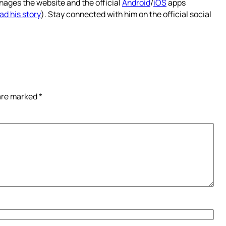
nages the website and the official
Android
/
iOS
apps
ad his story
). Stay connected with him on the official social
 are marked
*