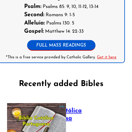
Psalm:
Psalms 85: 9, 10, 11-12, 13-14
Second:
Romans 9: 1-5
Alleluia:
Psalms 130: 5
Gospel:
Matthew 14: 22-33
FULL MASS READINGS
*This is a free service provided by Catholic Gallery.
Get it here
Recently added Bibles
Bíblia Católica
Portuguesa
July 16, 2025