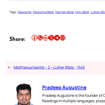
Tags:
Deutsche
Deutsche Bible
German Bible
Holy Bible
Luther Bib
Share this article on Facebook
Share this article on WhatsApp
Share this article on LinkedIn
Share this article on X
Share this article on Telegram
Email this Article
Share:
←
Matthaeus Kapitel – 2 – Luther Bible – 1545
Pradeep Augustine
Pradeep Augustine is the founder of C
Readings in multiple languages, praye