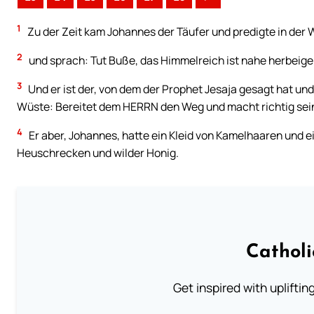
1
Zu der Zeit kam Johannes der Täufer und predigte in der
2
und sprach: Tut Buße, das Himmelreich ist nahe herbei
3
Und er ist der, von dem der Prophet Jesaja gesagt hat und
Wüste: Bereitet dem HERRN den Weg und macht richtig sein
4
Er aber, Johannes, hatte ein Kleid von Kamelhaaren und e
Heuschrecken und wilder Honig.
Cathol
Get inspired with uplifti