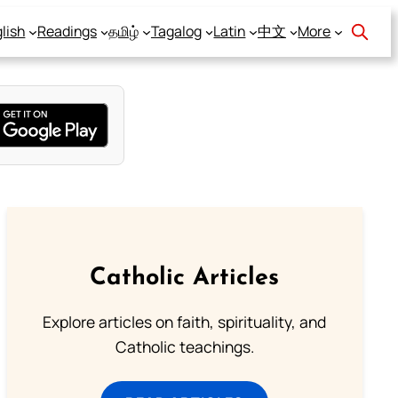
lish
Readings
தமிழ்
Tagalog
Latin
中文
More
Catholic Articles
Explore articles on faith, spirituality, and
Catholic teachings.