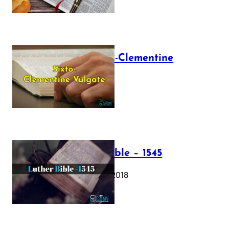
The Sixto-Clementine
Vulgate
July 12, 2025
Luther Bible – 1545
October 17, 2018