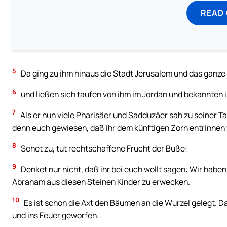
READ
5
Da ging zu ihm hinaus die Stadt Jerusalem und das ganze
6
und ließen sich taufen von ihm im Jordan und bekannten 
7
Als er nun viele Pharisäer und Sadduzäer sah zu seiner T
denn euch gewiesen, daß ihr dem künftigen Zorn entrinnen
8
Sehet zu, tut rechtschaffene Frucht der Buße!
9
Denket nur nicht, daß ihr bei euch wollt sagen: Wir hab
Abraham aus diesen Steinen Kinder zu erwecken.
10
Es ist schon die Axt den Bäumen an die Wurzel gelegt. 
und ins Feuer geworfen.