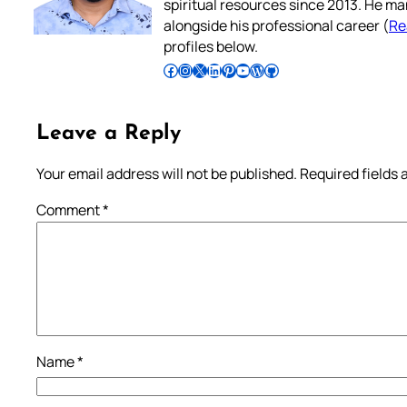
spiritual resources since 2013. He ma
alongside his professional career (
Re
profiles below.
Follow Pradeep on Facebook
Follow Pradeep on Instagram
Follow Pradeep on X
Follow Pradeep on LinkedIn
Follow Pradeep on Pinterest
Subscribe to Pradeep’s Youtube Channel
Follow Pradeep on WordPress
Follow Pradeep on GitHub
Leave a Reply
Your email address will not be published.
Required fields
Comment
*
Name
*