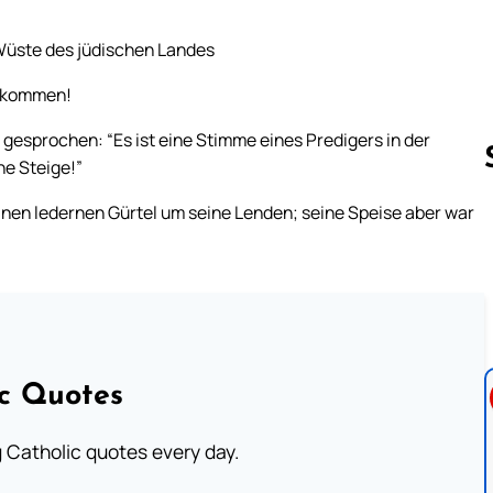
 Wüste des jüdischen Landes
gekommen!
 gesprochen: “Es ist eine Stimme eines Predigers in der
e Steige!”
inen ledernen Gürtel um seine Lenden; seine Speise aber war
Follow us 
ic Quotes
ng Catholic quotes every day.