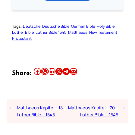
Tags:
Deutsche
Deutsche Bible
German Bible
Holy Bible
Luther Bible
Luther Bible 1545
Matthaeus
New Testament
Protestant
Share this article on Facebook
Share this article on WhatsApp
Share this article on LinkedIn
Share this article on X
Share this article on Telegram
Email this Article
Share:
←
Matthaeus Kapitel – 18 –
Matthaeus Kapitel – 20 –
→
Luther Bible – 1545
Luther Bible – 1545