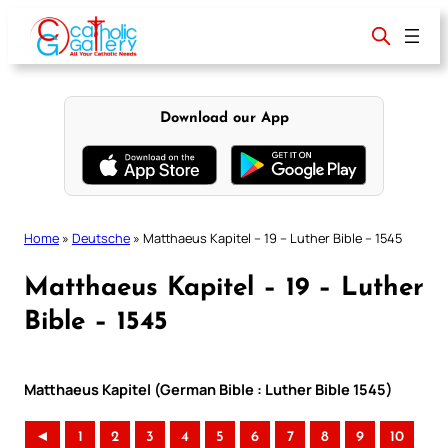
Skip
to
content
Download our App
Home
»
Deutsche
»
Matthaeus Kapitel – 19 – Luther Bible – 1545
Matthaeus Kapitel – 19 – Luther
Bible – 1545
Matthaeus Kapitel (German Bible : Luther Bible 1545)
◄
1
2
3
4
5
6
7
8
9
10