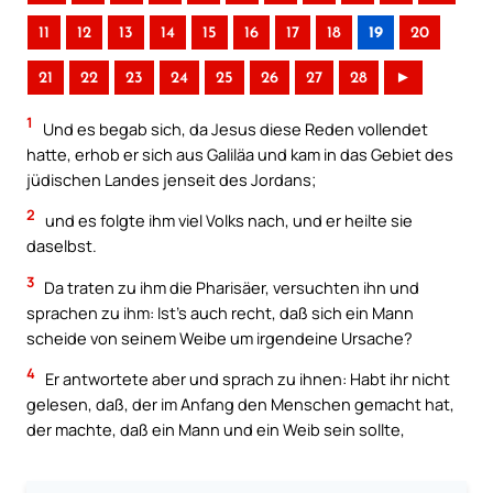
11
12
13
14
15
16
17
18
19
20
21
22
23
24
25
26
27
28
►
1
Und es begab sich, da Jesus diese Reden vollendet
hatte, erhob er sich aus Galiläa und kam in das Gebiet des
jüdischen Landes jenseit des Jordans;
2
und es folgte ihm viel Volks nach, und er heilte sie
daselbst.
3
Da traten zu ihm die Pharisäer, versuchten ihn und
sprachen zu ihm: Ist’s auch recht, daß sich ein Mann
scheide von seinem Weibe um irgendeine Ursache?
4
Er antwortete aber und sprach zu ihnen: Habt ihr nicht
gelesen, daß, der im Anfang den Menschen gemacht hat,
der machte, daß ein Mann und ein Weib sein sollte,