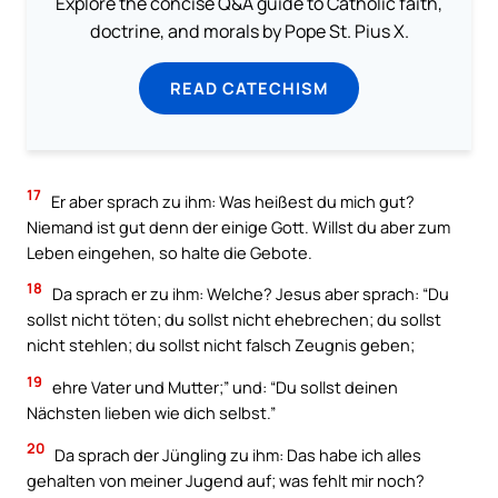
Explore the concise Q&A guide to Catholic faith,
doctrine, and morals by Pope St. Pius X.
READ CATECHISM
17
Er aber sprach zu ihm: Was heißest du mich gut?
Niemand ist gut denn der einige Gott. Willst du aber zum
Leben eingehen, so halte die Gebote.
18
Da sprach er zu ihm: Welche? Jesus aber sprach: “Du
sollst nicht töten; du sollst nicht ehebrechen; du sollst
nicht stehlen; du sollst nicht falsch Zeugnis geben;
19
ehre Vater und Mutter;” und: “Du sollst deinen
Nächsten lieben wie dich selbst.”
20
Da sprach der Jüngling zu ihm: Das habe ich alles
gehalten von meiner Jugend auf; was fehlt mir noch?