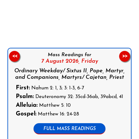
Follow us on Facebook
Follow us on Instagram
Follow us on X
Subscribe to our YouTube Channel
Follow us on WhatsApp
Mass Readings for
<<
>>
7 August 2026,
Friday
Ordinary Weekday/ Sixtus II, Pope, Martyr,
and Companions, Martyrs/ Cajetan, Priest
First:
Nahum 2: 1, 3; 3: 1-3, 6-7
Psalm:
Deuteronomy 32: 35cd-36ab, 39abcd, 41
Alleluia:
Matthew 5: 10
Gospel:
Matthew 16: 24-28
FULL MASS READINGS