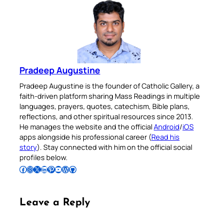
Pradeep Augustine
Pradeep Augustine is the founder of Catholic Gallery, a
faith-driven platform sharing Mass Readings in multiple
languages, prayers, quotes, catechism, Bible plans,
reflections, and other spiritual resources since 2013.
He manages the website and the official
Android
/
iOS
apps alongside his professional career (
Read his
story
). Stay connected with him on the official social
profiles below.
Follow Pradeep on Facebook
Follow Pradeep on Instagram
Follow Pradeep on X
Follow Pradeep on LinkedIn
Follow Pradeep on Pinterest
Subscribe to Pradeep’s Youtube Channel
Follow Pradeep on WordPress
Follow Pradeep on GitHub
Leave a Reply